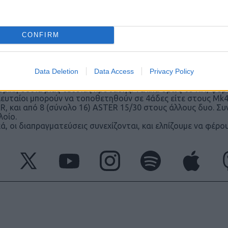
arrow. Επιπλέον σε τέσσερα Flight I/II που υπηρετούν στο
://www.ptisidiastima.com/camm-for-polland/
ην ελληνική διαμόρφωση στον τομέα του πυραυλικού οπλισμο
ο 32 ASTER-15/30 και 8 MdCN-NCM. Αν και
ο MICA VL θα μ
CONFIRM
 km), εντούτοις φαίνεται να μην προτείνεται η χρήση για μια 
ς και σημαντικότερος είναι ότι το σύστημα σε ναυτική χρήσ
FDΙ
, το σχετικό υποπρόγραμμα δεν μπορεί να ενταχθεί εύκο
Data Deletion
Data Access
Privacy Policy
ετα, έχει αναφερθεί ότι η γαλλική πλευρά ίσως προτείνει σ
ομική ουσία μιας τέτοιας πρότασης. Τελικά όμως το ΠΝ, φοβ
λευταίοι μπορούν να τοποθετηθούν σε 4άδες είτε στους Mk41
R, και από 8 (σύνολο 16) ASTER 15/30 στους άλλους δυο. Συ
λοίο.
ά, οι διαπραγματεύσεις συνεχίζονται, και ελπίζουμε να φέρ