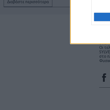
Διαβάστε περισσότερα
SeaSp
https
Για τ
φορτί
τα 12
Κύριο
στις 
Αντίθ
οικον
Οι τε
SYLVE
στο π
Φυσικ