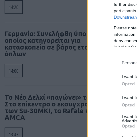
further disc
14:20
participants
Downstream 
Please note
Γερμανία: Συνελήφθη ύποπτος ο
information 
οποίος κατηγορείται για
deny consent
κατασκοπεία σε βάρος εταιρίας
in below Go
όπλων
Persona
14:00
I want t
Opted 
Το Νέο Δελχί «παγώνει» το Su-57E –
I want t
Στο επίκεντρο ο εκσυγχρονισμός
Opted 
των Su-30MKI, τα Rafale και το
AMCA
I want 
Advertis
Opted 
13:45