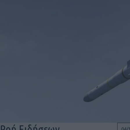
Ροή Ειδήσεων
04/