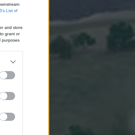
 downstream
B’s List of
er and store
to grant or
ed purposes