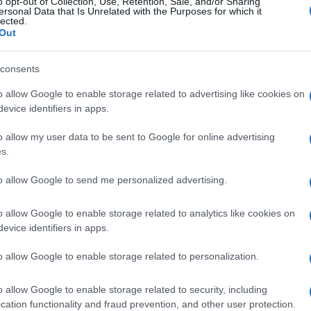
o opt-out of Collection, Use, Retention, Sale, and/or Sharing
ersonal Data that Is Unrelated with the Purposes for which it
lected.
Out
consents
o allow Google to enable storage related to advertising like cookies on
evice identifiers in apps.
o allow my user data to be sent to Google for online advertising
s.
to allow Google to send me personalized advertising.
σα στα πολύ ενδιαφέροντα που είπε στους δημοσιογράφους 
o allow Google to enable storage related to analytics like cookies on
ην Ελλάδα.
evice identifiers in apps.
ελευταίο καιρό υπήρχαν αναφορές για συζητήσεις περί του C
 πιθανών λύσεων, όπως ο MICA VL προκαλεί εντύπωση. Ο πύρ
o allow Google to enable storage related to personalization.
α πρωτοπορήσει.
://www.ptisidiastima.com/italian-navy-camm-er/
MM ER προστέθηκαν με την λογική της προσθήκες μιας επιπλέ
o allow Google to enable storage related to security, including
(τα DDG-79 έως DDG-82 Flight IIA) διαθέτουν δυο Mk15 Block 1
cation functionality and fraud prevention, and other user protection.
εσμός όμως των δυο CIWS στην τερματική φάση εμπλοκής είν