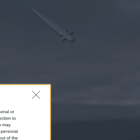
sonal or
ection to
ou may
 personal
out of the