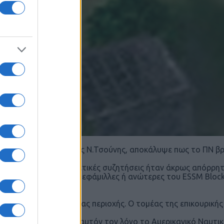
ο ΑΓΕΝ Αντιναύαρχος Ν.Τσούνης, αποκάλυψε πως το ΠΝ βρίσ
AMM ER, αν και οι σχετικές συζητήσεις ήταν άκρως απόρρητε
αυλος έχει επιδόσεις εφάμιλλες ή ανώτερες του ESSM Block
ον γραμμής Α/Α άμυνας περιοχής. O τομέας της επικουρικής
 Phalanx.
αι δεδομένος και γι’ αυτόν τον λόγο το Αμερικανικό Ναυτι