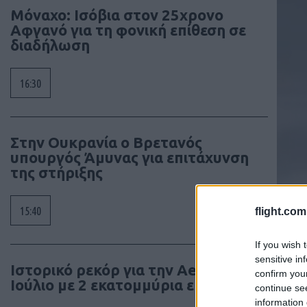
Μόναχο: Ισόβια στον 25χρονο
Αφγανό για τη φονική επίθεση σε
διαδήλωση
16:30
Στην Ουκρανία ο Βρετανός
υπουργός Άμυνας για επιτάχυνση
της στήριξης
15:40
flight.com
If you wish 
sensitive in
Ιστορικό ρεκόρ για την Aegean τον
confirm you
Ιούλιο με 2 εκατομμύρια επιβάτες
continue se
information 