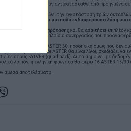
ν 6ο Στόλο τα Phalanx έχουν αντικατασταθεί από προηγμένα 
ύ η Naval Group προτείνει την εγκατάσταση τριών οκταπλών
πορούσε να προσφέρει μια πολύ ενδιαφέρουσα λύση μικ
σειρά λόγων.
η βρίσκεται σε επίπεδο πρότασης και θα απαιτήσει επιπλέον 
λα και απρόσκοπτα στο πλαίσιο συνεργασίας που προαναφέρθ
υνδυασμό ASTER 15 και ASTER 30, προοπτική όμως που δεν αυ
ούμενο πως οι πύραυλοι ASTER θα είναι λίγοι, σχεδιάζει να
 είτε στους SYLVER (quad pack). Αυτό σημαίνει, με δεδομέ
νολικά λοιπόν, η ελληνική φρεγάτα θα φέρει 16 ASTER 15/30
ουν άμεσα αποτελέσματα.