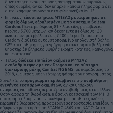
δυνατότητα ενσωμάτωσης αντιαρματικών πυραύλων,
όπως οι Spike, αν και δεν υπάρχει κάποια πληροφορία ότι
αυτοί χρησιμοποιούνται στα φιλιππινέζικα Μ113.
Επιπλέον,
είκοσι οχήματα Μ113Α2 μετατράπηκαν σε
φορείς όλμων, εξοπλισμένα με το σύστημα Soltam
Cardom
. Πέντε με όλμους 81 χιλιοστών, με εμβέλεια
περίπου 5.700 μέτρων, και δεκαπέντε με όλμους 120
χιλιοστών, με εμβέλεια έως 7.200 μέτρα. Το σύστημα
Cardom διαθέτει αυτοματοποιημένο υπολογιστή βολής,
GPS και αισθητήρες για γρήγορη στόχευση και βολή, ενώ
υποστηρίζει βλήματα υψηλής εκρηκτικότητας, καπνογόνα
και φωτιστικά.
Τέλος,
δώδεκα επιπλέον οχήματα Μ113Α2
αναβαθμίστηκαν με τον Dragon και το σύστημα
διαχείρισης μάχης Combat NG BMS
, με παραδόσεις το
2019, ως μέρος μιας νεότερης φάσης του προγράμματος.
Συνολικά,
το πρόγραμμα περιλαμβάνει την αναβάθμιση
ενενήντα τεσσάρων οχημάτων
, αν και υπάρχουν
αναφορές για πιθανές περαιτέρω αναβαθμίσεις στο μέλλον.
Όσον αφορά τη
θωράκιση
, η βασική κατασκευή των Μ113
από κράμα αλουμινίου ενισχύθηκε με πρόσθετες πλάκες
κεραμικής θωράκισης, προσφέροντας προστασία επιπέδου 4
σύμφωνα με το πρότυπο STANAG 4569 του ΝΑΤΟ. Αυτό
εξασφαλίζει αντοχή έναντι βλημάτων μικρού διαμετρήματος