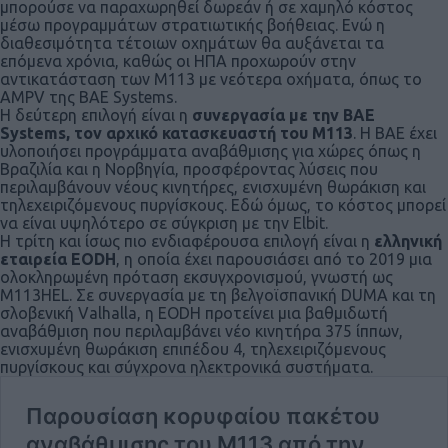
μπορούσε να παραχωρηθεί δωρεάν ή σε χαμηλό κόστος
μέσω προγραμμάτων στρατιωτικής βοήθειας. Ενώ η
διαθεσιμότητα τέτοιων οχημάτων θα αυξάνεται τα
επόμενα χρόνια, καθώς οι ΗΠΑ προχωρούν στην
αντικατάσταση των Μ113 με νεότερα οχήματα, όπως το
AMPV της BAΕ Systems.
Η δεύτερη επιλογή είναι η
συνεργασία με την BAΕ
Systems, τον αρχικό κατασκευαστή του Μ113
. Η BAΕ έχει
υλοποιήσει προγράμματα αναβάθμισης για χώρες όπως η
Βραζιλία και η Νορβηγία, προσφέροντας λύσεις που
περιλαμβάνουν νέους κινητήρες, ενισχυμένη θωράκιση και
τηλεχειριζόμενους πυργίσκους. Εδώ όμως, το κόστος μπορεί
να είναι υψηλότερο σε σύγκριση με την Elbit.
Η τρίτη και ίσως πιο ενδιαφέρουσα επιλογή είναι η
ελληνική
εταιρεία EODH
, η οποία έχει παρουσιάσει από το 2019 μια
ολοκληρωμένη πρόταση εκσυγχρονισμού, γνωστή ως
Μ113HEL. Σε συνεργασία με τη βελγοϊσπανική DUMA και τη
σλοβενική Valhalla, η EODH προτείνει μια βαθμιδωτή
αναβάθμιση που περιλαμβάνει νέο κινητήρα 375 ίππων,
ενισχυμένη θωράκιση επιπέδου 4, τηλεχειριζόμενους
πυργίσκους και σύγχρονα ηλεκτρονικά συστήματα.