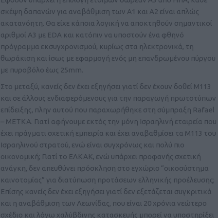
σκέψη δαπανών για αναβάθμιση των Α1 και Α2 είναι απλώς
ακατανόητη. Θα είχε κάποια λογική να αποκτηθούν σημαντικοί
αριθμοί Α3 με EDA και κατόπιν να υποστούν ένα φθηνό
πρόγραμμα εκσυγχρονισμού, κυρίως στα ηλεκτρονικά, τη
θωράκιση και ίσως με εφαρμογή ενός μη επανδρωμένου πύργου
με πυροβόλο έως 25mm.
Στο μεταξύ, κανείς δεν έχει εξηγήσει γιατί δεν έχουν δοθεί Μ113
και σε άλλους ενδιαφερόμενους για την παραγωγή πρωτοτύπων
επίδειξης, πλην αυτού που παραχωρήθηκε στη σύμπραξη Rafael
– METKA. Γιατί αφήνουμε εκτός την μόνη Ισραηλινή εταιρεία που
έχει πράγματι σχετική εμπειρία και έχει αναβαθμίσει τα Μ113 του
Ισραηλινού στρατού, ενώ είναι συγχρόνως και πολύ πιο
οικονομική; Γιατί το ΕΛΚΑΚ, ενώ υπάρχει προφανής σχετική
ανάγκη, δεν απευθύνει πρόσκληση στο εγχώριο “οικοσύστημα
καινοτομίας” για διατύπωση προτάσεων ελληνικής προέλευσης;
Επίσης κανείς δεν έχει εξηγήσει γιατί δεν εξετάζεται συγκριτικά
και η αναβάθμιση των Λεωνίδας, που είναι 20 χρόνια νεώτερο
σχέδιο και λόγω χαλύβδινης κατασκευής μπορεί να υποστηρίξει