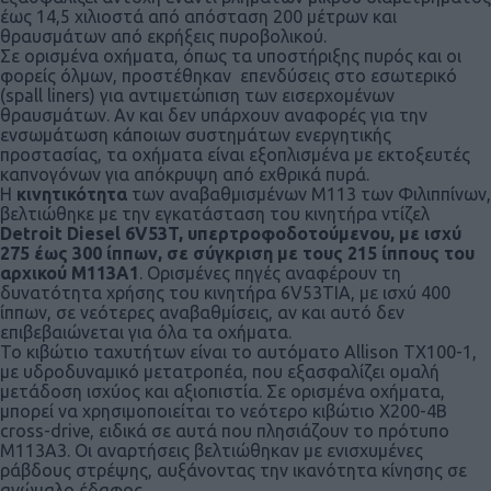
έως 14,5 χιλιοστά από απόσταση 200 μέτρων και
θραυσμάτων από εκρήξεις πυροβολικού.
Σε ορισμένα οχήματα, όπως τα υποστήριξης πυρός και οι
φορείς όλμων, προστέθηκαν επενδύσεις στο εσωτερικό
(spall liners) για αντιμετώπιση των εισερχομένων
θραυσμάτων. Αν και δεν υπάρχουν αναφορές για την
ενσωμάτωση κάποιων συστημάτων ενεργητικής
προστασίας, τα οχήματα είναι εξοπλισμένα με εκτοξευτές
καπνογόνων για απόκρυψη από εχθρικά πυρά.
Η
κινητικότητα
των αναβαθμισμένων Μ113 των Φιλιππίνων,
βελτιώθηκε με την εγκατάσταση του κινητήρα ντίζελ
Detroit Diesel 6V53T, υπερτροφοδοτούμενου, με ισχύ
275 έως 300 ίππων, σε σύγκριση με τους 215 ίππους του
αρχικού Μ113Α1
. Ορισμένες πηγές αναφέρουν τη
δυνατότητα χρήσης του κινητήρα 6V53TIA, με ισχύ 400
ίππων, σε νεότερες αναβαθμίσεις, αν και αυτό δεν
επιβεβαιώνεται για όλα τα οχήματα.
Το κιβώτιο ταχυτήτων είναι το αυτόματο Allison TX100-1,
με υδροδυναμικό μετατροπέα, που εξασφαλίζει ομαλή
μετάδοση ισχύος και αξιοπιστία. Σε ορισμένα οχήματα,
μπορεί να χρησιμοποιείται το νεότερο κιβώτιο X200-4B
cross-drive, ειδικά σε αυτά που πλησιάζουν το πρότυπο
Μ113Α3. Οι αναρτήσεις βελτιώθηκαν με ενισχυμένες
ράβδους στρέψης, αυξάνοντας την ικανότητα κίνησης σε
ανώμαλο έδαφος.