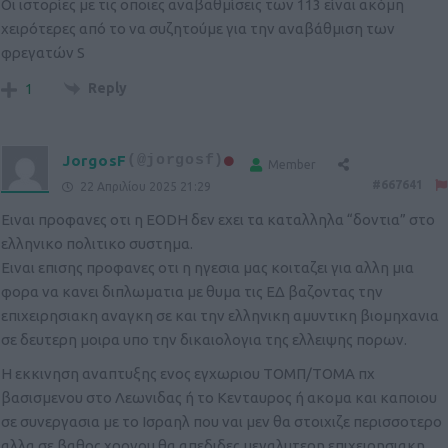
Οι ιστορίες με τις οποιες αναβαθμίσεις των 113 είναι ακόμη
χειρότερες από το να συζητούμε για την αναβάθμιση των
φρεγατών S
Reply
1
JorgosF
(@jorgosf)
Member
#667641
22 Απριλίου 2025 21:29
Ειναι προφανες οτι η EODH δεν εχει τα καταλληλα “δοντια” στο
ελληνικο πολιτικο συστημα.
Ειναι επισης προφανες οτι η ηγεσια μας κοιταζει για αλλη μια
φορα να κανει διπλωματια με θυμα τις ΕΔ βαζοντας την
επιχειρησιακη αναγκη σε και την ελληνικη αμυντικη βιομηχανια
σε δευτερη μοιρα υπο την δικαιολογια της ελλειψης πορων.
Η εκκινηση αναπτυξης ενος εγχωριου ΤΟΜΠ/ΤΟΜΑ πχ
βασισμενου στο Λεωνιδας ή το Κενταυρος ή ακομα και καποιου
σε συνεργασια με το Ισραηλ που ναι μεν θα στοιχιζε περισσοτερο
αλλα σε βαθος χρονου θα απεδιδες μεγαλυτερη επιχειρησιακη