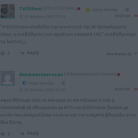
Tsilitheo
(@tsilitheo)
Active Member
#667494
21 Απριλίου 2025 22:04
“Η EODH έχει αποδείξει την ικανότητά της σε προγράμματα
όπως η αναβάθμιση των αρμάτων Leopard 1A5,” αναβαθμισαμε
τα λεο1α5;;;;;
Reply
1
View Replies
(2)
denmeenimerosan
(@denmeenimerosan)
Noble Member
#667495
21 Απριλίου 2025 22:06
Αφού θέλουμε κάτι να κάνουμε ας κοιτάξουμε τι έχει η
rheinmetall σέ σθνεργασία με MTU και EODH είναι βασικό με
αυτόν που συνεργάζεσαι να είναι και την επόμενη βδομάδα στην
ίδια δ/νση
Reply
2