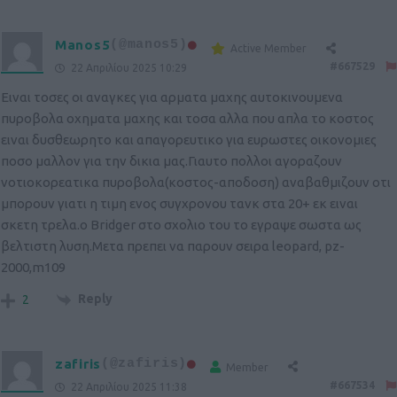
Manos5
(@manos5)
Active Member
#667529
22 Απριλίου 2025 10:29
Ειναι τοσες οι αναγκες για αρματα μαχης αυτοκινουμενα
πυροβολα οχηματα μαχης και τοσα αλλα που απλα το κοστος
ειναι δυσθεωρητο και απαγορευτικο για ευρωστες οικονομιες
ποσο μαλλον για την δικια μας.Γιαυτο πολλοι αγοραζουν
νοτιοκορεατικα πυροβολα(κοστος-αποδοση) αναβαθμιζουν οτι
μπορουν γιατι η τιμη ενος συγχρονου τανκ στα 20+ εκ ειναι
σκετη τρελα.ο Bridger στο σχολιο του το εγραψε σωστα ως
βελτιστη λυση.Μετα πρεπει να παρουν σειρα leopard, pz-
2000,m109
Reply
2
zafiris
(@zafiris)
Member
#667534
22 Απριλίου 2025 11:38