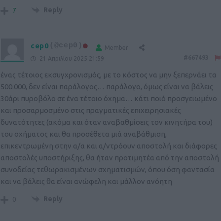
Reply
7
cep0
(@cep0)
Member
#667493
21 Απριλίου 2025 21:59
ένας τέτοιος εκσυγχρονισμός, με το κόστος να μην ξεπερνάει τα
500.000, δεν είναι παράλογος… παράλογο, όμως είναι να βάλεις
30άρι πυροβόλο σε ένα τέτοιο όχημα… κάτι ποιό προσγειωμένο
και προσαρμοσμένο στις πραγματικές επιχειρησιακές
δυνατότητες (ακόμα και όταν αναβαθμίσεις τον κινητήρα του)
του οχήματος και θα προσέθετα μιά αναβάθμιση,
επικεντρωμένη στην α/α και α/ντρόουν αποστολή και διάφορες
αποστολές υποστήριξης, θα ήταν προτιμητέα από την αποστολή
συνοδείας τεθωρακισμένων σχηματισμών, όπου όση φαντασία
και να βάλεις θα είναι ανώφελη και μάλλον ανόητη
Reply
0