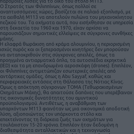
παρόμοιες λύσεις για το δικό του στόλο Μ113.
Ο Στρατός των Φιλιππίνων, όπως πολλοί σε
αναπτυσσόμενες χώρες, βασίζεται σε παλαιό εξοπλισμό, με
τα αειθαλή Μ113 να αποτελούν πυλώνα του μηχανοκίνητου
πεζικού του. Τα οχήματα αυτά, που εισήχθησαν σε υπηρεσία
στη δεκαετία του 1960 και 1970, είχαν αρχίσει να
παρουσιάζουν σημαντικές ελλείψεις σε σύγχρονες συνθήκες
μάχης.
Η ελαφρά θωράκιση από κράμα αλουμινίου, η περιορισμένη
ισχύς πυρός και οι ξεπερασμένοι κινητήρες δεν μπορούσαν
να ανταποκριθούν στις σύγχρονες απειλές, όπως τα
προηγμένα αντιαρματικά όπλα, τα αυτοσχέδια εκρηκτικά
(IED) και τα μη επανδρωμένα αεροσκάφη (drones). Επιπλέον,
οι Φιλιππίνες αντιμετώπιζαν εσωτερικές απειλές από
αντάρτικες ομάδες, όπως η Abu Sayyaf, καθώς και
περιφερειακές εντάσεις στη Θάλασσα της Νότιας Κίνας.
Όμως η απόκτηση σύγχρονων ΤΟΜΑ (Τεθωρακισμένων
Οχημάτων Μάχης), θα απαιτούσε δαπάνες που υπερέβαιναν
τις οικονομικές δυνατότητες του αμυντικού
προϋπολογισμού. Αντιθέτως, η αναβάθμιση των
υπαρχόντων Μ113 φαινόταν ως μια οικονομικά αποδοτική
λύση, αξιοποιώντας τον υπάρχοντα στόλο και
επεκτείνοντας τη διάρκεια ζωής των οχημάτων για
τουλάχιστον 15-20 χρόνια. Επιπλέον ήταν δεδομένη η
διαθεσιμότητα ανταλλακτικών και η τεχνογνωσία