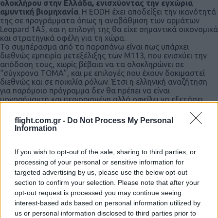
ολοκλήρου στην Ελλάδα, ενισχύοντας την εγχώρια
αμυντική βιομηχανία
. Η EODH έχει αποδείξει την ικανότητά
της σε προγράμματα όπως η αναβάθμιση των αρμάτων
Leopard 1A5, και η επιλογή της θα είχε σημαντικά οικονομικά
και στρατηγικά οφέλη για τη χώρα.
Το συμπέρασμα από τα παραπάνω είναι πως υπάρχει
διεθνώς εμπειρία μετεξέλιξης των Μ113, που ενισχύει την
απόδοση τους, χωρίς βέβαια να τα ολοκληρώνει σε
“σύγχρονα ΤΟΜΑ”, και με επιλογές που έχουν δοκιμαστεί
διεθνώς και σε ποικιλία ρόλων. Έτσι η ελληνική αναζήτηση
για παρόμοιο πρόγραμμα δεν θα πρέπει να είναι
μονοσήμαντη και περιορισμένη αλλά οφείλει να εξετάσει
όλες τις περιπτώσεις και προτάσεις, ώστε να βρει την πιο
κατάλληλη και με το μεγαλύτερο αμυντικό/οικονομικό
flight.com.gr -
Do Not Process My Personal
όφελος.
Information
If you wish to opt-out of the sale, sharing to third parties, or
processing of your personal or sensitive information for
targeted advertising by us, please use the below opt-out
section to confirm your selection. Please note that after your
opt-out request is processed you may continue seeing
interest-based ads based on personal information utilized by
Ακολουθήστε το
ΠΤΗΣΗ
στο
Google News
us or personal information disclosed to third parties prior to