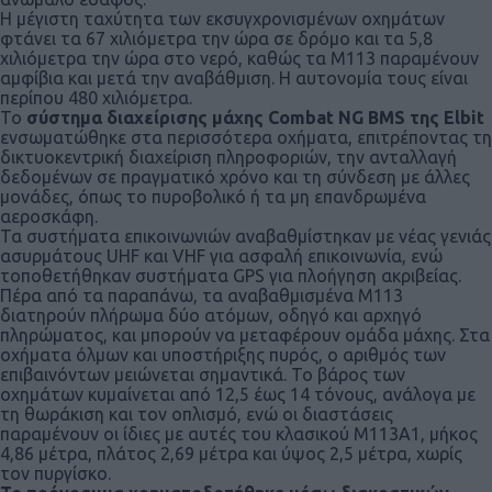
Η μέγιστη ταχύτητα των εκσυγχρονισμένων οχημάτων
φτάνει τα 67 χιλιόμετρα την ώρα σε δρόμο και τα 5,8
χιλιόμετρα την ώρα στο νερό, καθώς τα Μ113 παραμένουν
αμφίβια και μετά την αναβάθμιση. Η αυτονομία τους είναι
περίπου 480 χιλιόμετρα.
Το
σύστημα διαχείρισης μάχης Combat NG BMS της Elbit
ενσωματώθηκε στα περισσότερα οχήματα, επιτρέποντας τη
δικτυοκεντρική διαχείριση πληροφοριών, την ανταλλαγή
δεδομένων σε πραγματικό χρόνο και τη σύνδεση με άλλες
μονάδες, όπως το πυροβολικό ή τα μη επανδρωμένα
αεροσκάφη.
Τα συστήματα επικοινωνιών αναβαθμίστηκαν με νέας γενιάς
ασυρμάτους UHF και VHF για ασφαλή επικοινωνία, ενώ
τοποθετήθηκαν συστήματα GPS για πλοήγηση ακριβείας.
Πέρα από τα παραπάνω, τα αναβαθμισμένα Μ113
διατηρούν πλήρωμα δύο ατόμων, οδηγό και αρχηγό
πληρώματος, και μπορούν να μεταφέρουν ομάδα μάχης. Στα
οχήματα όλμων και υποστήριξης πυρός, ο αριθμός των
επιβαινόντων μειώνεται σημαντικά. Το βάρος των
οχημάτων κυμαίνεται από 12,5 έως 14 τόνους, ανάλογα με
τη θωράκιση και τον οπλισμό, ενώ οι διαστάσεις
παραμένουν οι ίδιες με αυτές του κλασικού Μ113Α1, μήκος
4,86 μέτρα, πλάτος 2,69 μέτρα και ύψος 2,5 μέτρα, χωρίς
τον πυργίσκο.