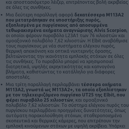
και αποστασιόμετρο λέιζερ, επιτρέποντας βολή ακριβείας
σε όλες τις συνθήκες.
Μια δεύτερη παραλλαγή αφορά
δεκατέσσερα Μ113Α2
που μετατράπηκαν σε υποστήριξης πυρός,
εξοπλισμένα με πυργίσκους από αποσυρμένα
τεθωρακισμένα οχήματα αναγνώρισης Alvis Scorpion
,
οι οποίοι φέρουν πυροβόλο L23A1 των 76 χιλιοστών και
ομοαξονικό πολυβόλο 7,62 χιλιοστών. Η Elbit αναβάθμισε
τους πυργίσκους με νέα συστήματα ελέγχου πυρός,
θερμική απεικόνιση και οπτικά νυχτερινής όρασης,
βελτιώνοντας την ικανότητα εμπλοκής στόχων σε όλες
τις συνθήκες. Το πυροβόλο μπορεί να χρησιμοποιεί
διατρητικά, υψηλής εκρηκτικότητας και καπνογόνα
βλήματα, καθιστώντας το κατάλληλο για διάφορες
αποστολές.
Μια τρίτη παραλλαγή περιλαμβάνει
τέσσερα οχήματα
Μ113Α2, γνωστά ως M113A2+, τα οποία εξοπλίστηκαν
με τον τηλεχειριζόμενο πυργίσκο UT25 της Elbit, που
φέρει πυροβόλο 25 χιλιοστών
, και ομοαξονικό
πολυβόλο 7,62 χιλιοστών. Το σύστημα ελέγχου πυρός του
πυργίσκου περιλαμβάνει προηγμένες δυνατότητες, όπως
αυτόματη παρακολούθηση στόχων, σταθεροποιημένα
σκοπευτικά και θερμικές κάμερες, που επιτρέπουν την
εμπλοκή κινούμενων στόχων με υψηλή ακρίβεια. Υπάρχει