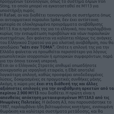
προηγμένων τεχνολογιών, όπως το σύστημα όλμων Iron
Sting, το οποίο μπορεί να εγκατασταθεί σε Μ113 για
υποστήριξη πυρός.
Η Rafael, αν και διαθέτει τεχνογνωσία σε συστήματα όπως
οι αντιαρματικοί πύραυλοι Spike, δεν έχει αντίστοιχη
εμπειρία σε ολοκληρωμένα προγράμματα αναβάθμισης
Μ113. Και η πρόταση της για τα ελληνικά, που περιλαμβάνει
κυρίως την ενσωμάτωση πυροβόλων και νέων πυραυλικών
συστημάτων, δεν φαίνεται να καλύπτει πλήρως τις ανάγκες
του Ελληνικού Στρατού για μια ολιστική αναβάθμιση, που θα
αποδώσει
“κάτι σαν ΤΟΜΑ”.
Οπότε η επιλογή της για την
Ελλάδα φαίνεται να προωθείται περισσότερο για λόγους
γεωπολιτικών ισορροπιών ή εμπορικών συμφερόντων, παρά
για την όποια τεχνική υπεροχή.
Έτσι αν ο Ελληνικός Στρατός επιθυμεί οπωσδήποτε
συνεργασία με ισραηλινή εταιρεία, η Elbit αποτελεί
λογικότερη επιλογή, καθώς προσφέρει αποδεδειγμένες
λύσεις, δοκιμασμένες σε πραγματικές συνθήκες μάχης.
Ακόμη, η χώρα μας
έχει στη διάθεσή της και άλλες
αξιόπιστες επιλογές για την αναβάθμιση αρκετών από τα
περίπου 2.900 Μ113
που διαθέτει. Η πρώτη είναι η
απευθείας απόκτηση μεταχειρισμένων Μ113Α3 από τις
Ηνωμένες Πολιτείες
. Η έκδοση Α3, που παρουσιάστηκε το
1987, περιλαμβάνει ήδη βελτιωμένους κινητήρες, ενισχυμένη
θωράκιση και καλύτερα συστήματα μετάδοσης, και θα