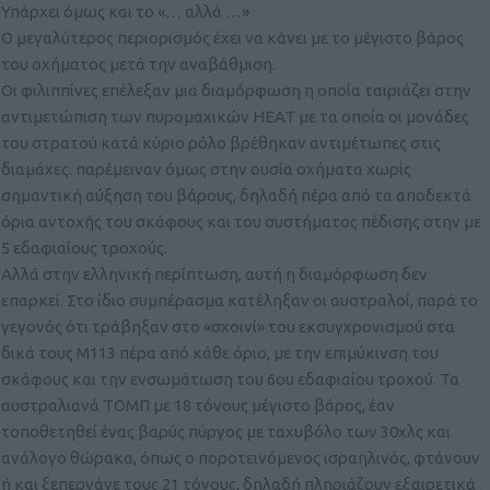
Υπάρχει όμως και το «… αλλά …»
Ο μεγαλύτερος περιορισμός έχει να κάνει με το μέγιστο βάρος
του οχήματος μετά την αναβάθμιση.
Οι φιλιππίνες επέλεξαν μια διαμόρφωση η οποία ταιριάζει στην
αντιμετώπιση των πυρομαχικών ΗΕΑΤ με τα οποία οι μονάδες
του στρατού κατά κύριο ρόλο βρέθηκαν αντιμέτωπες στις
διαμάχες. παρέμειναν όμως στην ουσία οχήματα χωρίς
σημαντική αύξηση του βάρους, δηλαδή πέρα από τα αποδεκτά
όρια αντοχής του σκάφους και του συστήματος πέδισης στην με
5 εδαφιαίους τροχούς.
Αλλά στην ελληνική περίπτωση, αυτή η διαμόρφωση δεν
επαρκεί. Στο ίδιο συμπέρασμα κατέληξαν οι αυστραλοί, παρά το
γεγονός ότι τράβηξαν στο «σχοινί» του εκσυγχρονισμού στα
δικά τους Μ113 πέρα από κάθε όριο, με την επιμύκινση του
σκάφους και την ενσωμάτωση του 6ου εδαφιαίου τροχού. Τα
αυστραλιανά ΤΟΜΠ με 18 τόνους μέγιστο βάρος, έαν
τοποθετηθεί ένας βαρύς πύργος με ταχυβόλο των 30χλς και
ανάλογο θώρακα, όπως ο ποροτεινόμενος ισραηλινός, φτάνουν
ή και ξεπερνάνε τους 21 τόνους, δηλαδή πληριάζουν εξαιρετικά