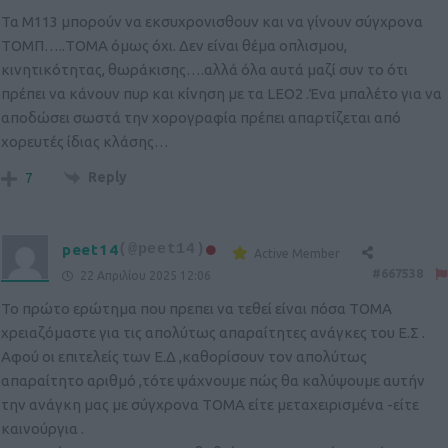
Τα M113 μπορούν να εκσυχρονισθουν και να γίνουν σύγχρονα
ΤΟΜΠ…..ΤΟΜΑ όμως όχι. Δεν είναι θέμα οπλισμου,
κινητικότητας, θωράκισης….αλλά όλα αυτά μαζί συν το ότι
πρέπει να κάνουν πυρ και κίνηση με τα LEO2 .Ένα μπαλέτο για να
αποδώσει σωστά την χορογραφία πρέπει απαρτίζεται από
χορευτές ίδιας κλάσης…
Reply
7
peet14
(@peet14)
Active Member
#667538
22 Απριλίου 2025 12:06
Το πρώτο ερώτημα που πρεπει να τεθεί είναι πόσα ΤΟΜΑ
χρειαζόμαστε για τις απολύτως απαραίτητες ανάγκες του Ε.Σ .
Αφού οι επιτελείς των Ε.Δ ,καθορίσουν τον απολύτως
απαραίτητο αριθμό ,τότε ψάχνουμε πώς θα καλύψουμε αυτήν
την ανάγκη μας με σύγχρονα ΤΟΜΑ είτε μεταχειρισμένα -είτε
καινούργια .