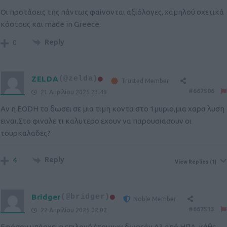
Οι προτάσεις της πάντως φαίνονται αξιόλογες, χαμηλού σχετικά
κόστους και made in Greece.
Reply
0
ZELDA
(@zelda)
Trusted Member
#667506
21 Απριλίου 2025 23:49
Αν η EODH το δωσει σε μια τιμη κοντα στο 1μυριο,μια χαρα λυση
ειναι.Στο φιναλε τι καλυτερο εχουν να παρουσιασουν οι
τουρκαλαδες?
Reply
4
View Replies
(1)
Bridger
(@bridger)
Noble Member
#667513
22 Απριλίου 2025 02:02
Εφόσον υπάρχει η επιλογή έτοιμων δωρεάν Α3 από ΗΠΑ, κάθε