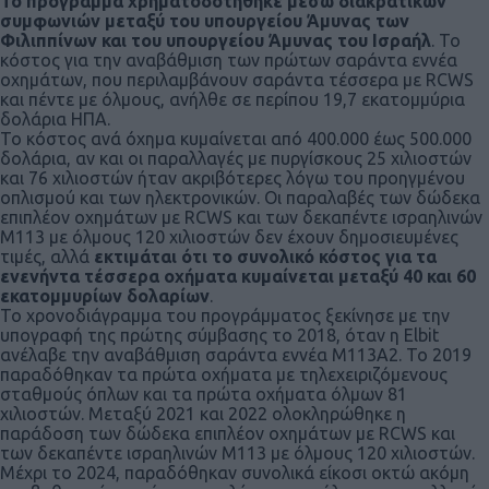
Το πρόγραμμα χρηματοδοτήθηκε μέσω διακρατικών
συμφωνιών μεταξύ του υπουργείου Άμυνας των
Φιλιππίνων και του υπουργείου Άμυνας του Ισραήλ
. Το
κόστος για την αναβάθμιση των πρώτων σαράντα εννέα
οχημάτων, που περιλαμβάνουν σαράντα τέσσερα με RCWS
και πέντε με όλμους, ανήλθε σε περίπου 19,7 εκατομμύρια
δολάρια ΗΠΑ.
Το κόστος ανά όχημα κυμαίνεται από 400.000 έως 500.000
δολάρια, αν και οι παραλλαγές με πυργίσκους 25 χιλιοστών
και 76 χιλιοστών ήταν ακριβότερες λόγω του προηγμένου
οπλισμού και των ηλεκτρονικών. Οι παραλαβές των δώδεκα
επιπλέον οχημάτων με RCWS και των δεκαπέντε ισραηλινών
Μ113 με όλμους 120 χιλιοστών δεν έχουν δημοσιευμένες
τιμές, αλλά
εκτιμάται ότι το συνολικό κόστος για τα
ενενήντα τέσσερα οχήματα κυμαίνεται μεταξύ 40 και 60
εκατομμυρίων δολαρίων
.
Το χρονοδιάγραμμα του προγράμματος ξεκίνησε με την
υπογραφή της πρώτης σύμβασης το 2018, όταν η Elbit
ανέλαβε την αναβάθμιση σαράντα εννέα Μ113Α2. Το 2019
παραδόθηκαν τα πρώτα οχήματα με τηλεχειριζόμενους
σταθμούς όπλων και τα πρώτα οχήματα όλμων 81
χιλιοστών. Μεταξύ 2021 και 2022 ολοκληρώθηκε η
παράδοση των δώδεκα επιπλέον οχημάτων με RCWS και
των δεκαπέντε ισραηλινών Μ113 με όλμους 120 χιλιοστών.
Μέχρι το 2024, παραδόθηκαν συνολικά είκοσι οκτώ ακόμη