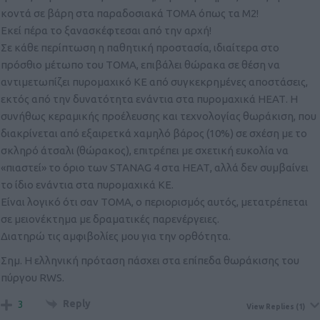
κοντά σε βάρη στα παραδοσιακά ΤΟΜΑ όπως τα Μ2!
Εκεί πέρα το ξανασκέφτεσαι από την αρχή!
Σε κάθε περίπτωση η παθητική προστασία, ιδιαίτερα στο
πρόσθιο μέτωπο του ΤΟΜΑ, επιβάλει θώρακα σε θέση να
αντιμετωπίζει πυρομαχικό ΚΕ από συγκεκρημένες αποστάσεις,
εκτός από την δυνατότητα ενάντια στα πυρομαχικά ΗΕΑΤ. Η
συνήθως κεραμικής προέλευσης και τεχνολογίας θωράκιση, που
διακρίνεται από εξαιρετκά χαμηλό βάρος (10%) σε σχέση με το
σκληρό άτσαλι (θώρακος), επιτρέπει με σχετική ευκολία να
«πιαστεί» το όριο των STANAG 4 στα ΗΕΑΤ, αλλά δεν συμβαίνει
το ίδιο ενάντια στα πυρομαχικά ΚΕ.
Είναι λογικό ότι σαν ΤΟΜΑ, ο περιορισμός αυτός, μετατρέπεται
σε μειονέκτημα με δραματικές παρενέργειες.
Διατηρώ τις αμφιβολίες μου για την ορθότητα.
Σημ. Η ελληνική πρόταση πάσχει στα επίπεδα θωράκισης του
πύργου RWS.
Reply
3
View Replies
(1)