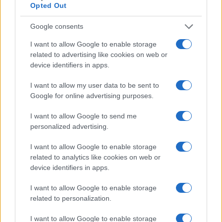
Opted Out
Google consents
I want to allow Google to enable storage
related to advertising like cookies on web or
Login
device identifiers in apps.
I want to allow my user data to be sent to
Please login to comment
Google for online advertising purposes.
21
COMMENTS
I want to allow Google to send me
personalized advertising.
Oldest
I want to allow Google to enable storage
related to analytics like cookies on web or
zap
(@zap)
Noble Member
device identifiers in apps.
#667484
21 Απριλίου 2025 21:32
I want to allow Google to enable storage
Ας προχωρήσουμε επιτελους απο το Μ113 σε κατι πιο συγχρονο!
related to personalization.
Ελεος πια.
Δεν χρειαζομαστε το καλυτερο. Ενα σχεδιασης σχετικα
I want to allow Google to enable storage