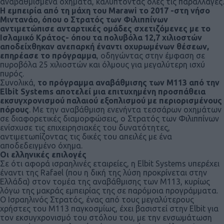
αναβαθμισμένα οχήματα, καλύπτοντας όλες τις παραλλαγές.
Η εμπειρία από τη μάχη του Marawi το 2017 -στη νήσο
Μιντανάο, όπου ο Στρατός των Φιλιππίνων
αντιμετώπισε ανταρτικές ομάδες σχετιζόμενες με το
Ισλαμικό Κράτος- όπου τα πολυβόλα 12,7 χιλιοστών
αποδείχθηκαν ανεπαρκή έναντι οχυρωμένων θέσεων,
επηρέασε το πρόγραμμα
, οδηγώντας στην έμφαση σε
πυροβόλα 25 χιλιοστών και όλμους για μεγαλύτερη ισχύ
πυρός.
Συνολικά,
το πρόγραμμα αναβάθμισης των Μ113 από την
Elbit Systems αποτελεί μια επιτυχημένη προσπάθεια
εκσυγχρονισμού παλαιού εξοπλισμού με περιορισμένους
πόρους
. Με την αναβάθμιση ενενήντα τεσσάρων οχημάτων
σε διαφορετικές διαμορφώσεις, ο Στρατός των Φιλιππίνων
ενίσχυσε τις επιχειρησιακές του δυνατότητες,
αντιμετωπίζοντας τις δικές του απειλές με ένα
αποδεδειγμένο όχημα.
Οι ελληνικές επιλογές
Σε ότι αφορά ισραηλινές εταιρείες, η Elbit Systems υπερέχει
έναντι της Rafael (που η δική της λύση προκρίνεται στην
Ελλάδα) στον τομέα της αναβάθμισης των Μ113, κυρίως
λόγω της μακράς εμπειρίας της σε παρόμοια προγράμματα.
Ο Ισραηλινός Στρατός, ένας από τους μεγαλύτερους
χρήστες του Μ113 παγκοσμίως, έχει βασιστεί στην Elbit για
τον εκσυγχρονισμό του στόλου του, με την ενσωμάτωση