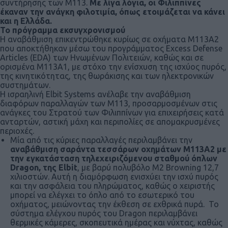
συντήρησης των Μ113.
Με λίγα λόγια, οι Φιλιππίνες
έκαναν την ανάγκη φιλοτιμία, όπως ετοιμάζεται να κάνει
και η Ελλάδα.
Το πρόγραμμα εκσυγχρονισμού
Η αναβάθμιση επικεντρώθηκε κυρίως σε οχήματα Μ113Α2
που αποκτήθηκαν μέσω του προγράμματος Excess Defense
Articles (EDA) των Ηνωμένων Πολιτειών, καθώς και σε
ορισμένα Μ113Α1, με στόχο την ενίσχυση της ισχύος πυρός,
της κινητικότητας, της θωράκισης και των ηλεκτρονικών
συστημάτων.
Η ισραηλινή Elbit Systems ανέλαβε την αναβάθμιση
διαφόρων παραλλαγών των Μ113, προσαρμοσμένων στις
ανάγκες του Στρατού των Φιλιππίνων για επιχειρήσεις κατά
ανταρτών, αστική μάχη και περιπολίες σε απομακρυσμένες
περιοχές.
Μία από τις κύριες παραλλαγές περιλαμβάνει την
αναβάθμιση σαράντα τεσσάρων οχημάτων Μ113Α2 με
την εγκατάσταση τηλεχειριζόμενου σταθμού όπλων
Dragon, της Elbit
, με βαρύ πολυβόλο M2 Browning 12,7
χιλιοστών. Αυτή η διαμόρφωση ενισχύει την ισχύ πυρός
και την ασφάλεια του πληρώματος, καθώς ο χειριστής
μπορεί να ελέγχει το όπλο από το εσωτερικό του
οχήματος, μειώνοντας την έκθεση σε εχθρικά πυρά. Το
σύστημα ελέγχου πυρός του Dragon περιλαμβάνει
θερμικές κάμερες, σκοπευτικά ημέρας και νύχτας, καθώς