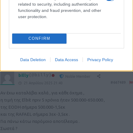
προσφατης και ειμαστε μια χαρα και ας ειναι και βραζιλιανικο.
related to security, including authentication
functionality and fraud prevention, and other
Ε
user protection.
Λ
Ε
Ο
CONFIRM
Σ
Reply
2
View Replies
(2)
Data Deletion
Data Access
Privacy Policy
billy
(@billy)
Noble Member
#667489
21 Απριλίου 2025 21:40
Αν έχω καταλάβει καλά , για κάθε όχημα ,
η τιμή της Elbit πριν 5 χρόνια ήταν 500.000-650.000 ,
της EODH σήμερα 500.000-1,5εκ
και της RAFAEL σήμερα 3εκ-3,5εκ .
Για πάνω κάτω παρόμοιο αποτέλεσμα .
Σωστά ?