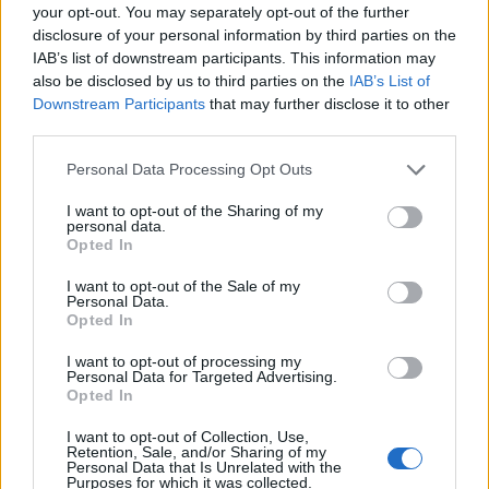
και μάθετε πρώτοι όλες τις ειδήσεις.
your opt-out. You may separately opt-out of the further
disclosure of your personal information by third parties on the
Τα άρθρα που δημοσιεύονται στο flight.com.gr εκφράζουν
IAB’s list of downstream participants. This information may
τους συντάκτες τους κι όχι απαραίτητα τον ιστότοπο.
also be disclosed by us to third parties on the
IAB’s List of
Απαγορεύεται η αναδημοσίευση χωρίς γραπτή έγκριση. Σε
Downstream Participants
that may further disclose it to other
αντίθετη περίπτωση θα λαμβάνονται νομικά μέτρα. Ο
third parties.
ιστότοπος διατηρεί το δικαίωμα ελέγχου των σχολίων, τα
Please note that this website/app uses one or more Google
Personal Data Processing Opt Outs
οποία εκφράζουν μόνο το συγγραφέα τους.
services and may gather and store information including but
not limited to your visit or usage behaviour. You may click to
I want to opt-out of the Sharing of my
personal data.
grant or deny consent to Google and its third-party tags to
Opted In
use your data for below specified purposes in below Google
consent section.
I want to opt-out of the Sale of my
Personal Data.
Opted In
I want to opt-out of processing my
Personal Data for Targeted Advertising.
Opted In
I want to opt-out of Collection, Use,
Retention, Sale, and/or Sharing of my
Personal Data that Is Unrelated with the
Purposes for which it was collected.