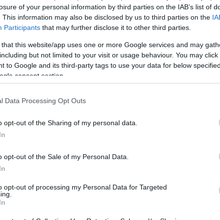
 Οχήματα MRAP DINGO
losure of your personal information by third parties on the IAB’s list of
 Τεθωρακισμένα Οχήματα Μεταφοράς Προσωπικού M113 (συσ
. This information may also be disclosed by us to third parties on the
IA
 Τεθωρακισμένα Οχήματα Μεταφοράς Προσωπικού
Participants
that may further disclose it to other third parties.
 Ερπυστριοφόρα Οχήματα Παντός Εδάφους Bandvagn 206
 that this website/app uses one or more Google services and may gath
μαχικά
including but not limited to your visit or usage behaviour. You may click 
ρομαχικά για LEOPARD 1Α5 και LEOPARD 2 και Μarder.
 to Google and its third-party tags to use your data for below specifi
2.000 βλήματα πυρομαχικών για αυτοκινούμενα αντιαεροπορ
ogle consent section.
2.000 βλήματα 155 χιλιοστών (από αποθέματα Bundeswehr κα
.000 βλήματα 122 χιλιοστών
l Data Processing Opt Outs
.000 βλήματα καπνού/φωτισμού 155 χιλιοστών
o opt-out of the Sharing of my personal data.
7.000 βλήματα 40 χιλιοστών
In
ρομαχικά για πολλαπλούς εκτοξευτές πυραύλων MARS II
ρομαχικά ακριβείας για πυροβόλα 155 χιλιοστών (SMArt, VU
o opt-out of the Sale of my Personal Data.
ω από 60 εκατομμύρια φυσίγγια για όπλα πεζικού
In
.000 πυρομαχικά όλμων 120 χιλιοστών
to opt-out of processing my Personal Data for Targeted
480 αντιαρματικές νάρκες (από αποθέματα Bundeswehr και β
ing.
.000 χειροβομβίδες
In
0.000 πυροκροτητές