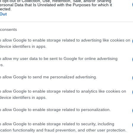
o opt-out of Collection, Use, Retention, Sale, and/or Sharing
αεροπορική Άμυνα
ersonal Data that Is Unrelated with the Purposes for which it
lected.
συστήματα αντιαεροπορικής άμυνας IRIS-T (SLM/SLS)
Out
Συστήματα Αντιαεροπορικής Άμυνας PATRIOT με ανταλλακτι
Εκτοξευτές PATRIOT (από αποθέματα Bundeswehr και βιομηχ
consents
 Αυτοκινούμενα Αντιαεροπορικά Πυροβόλα GEPARD με ανταλ
 Ραντάρ Αεροπορικής Επιτήρησης TRML-4D
o allow Google to enable storage related to advertising like cookies on
evice identifiers in apps.
αυλοι AIM-9L/I-1 Sidewinder
ραυλοι Sea Sparrow
o allow my user data to be sent to Google for online advertising
Συστήματα Αντιαεροπορικής Άμυνας SKYNEX με πυρομαχικά
s.
0 εκτοξευτές STINGER
to allow Google to send me personalized advertising.
700 εκτοξευτές STRELA
βολικό
o allow Google to enable storage related to analytics like cookies on
Τροχοφόρα αυτοκινούμενα οβιδοβόλα Zuzana 2 (κοινό πρόγρ
evice identifiers in apps.
 αυτοκινούμενα οβιδοβόλα PzH2000 με ανταλλακτικά (από α
αυτοκινούμενα πυρόβόλα Μ109
o allow Google to enable storage related to personalization.
Πολλαπλοί Εκτοξευτές Πυραύλων HIMARS
Πολλαπλοί Εκτοξευτές Πυραύλων MARS II με πυρομαχικά
o allow Google to enable storage related to security, including
cation functionality and fraud prevention, and other user protection.
 Εκτοξευτές Πυραύλων 70 χιλιοστών σε φορτηγά pick-up με 