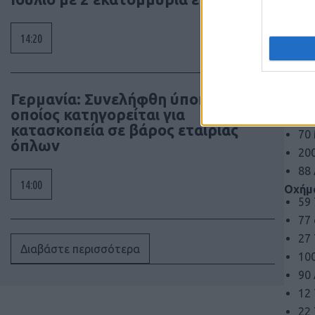
Σύ
Drone
14:20
900
49
68
Γερμανία: Συνελήφθη ύποπτος ο
21
οποίος κατηγορείται για
46
κατασκοπεία σε βάρος εταιρίας
70
όπλων
20
88 
14:00
Οχήμα
59
77
27
Διαβάστε περισσότερα
10
90
12
22