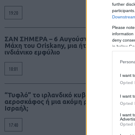
50
further disc
54
participants
19:20
66
Downstream 
78
Please note
Πυρο
information 
Πυ
ΣΑΝ ΣΗΜΕΡΑ – 6 Αυγούστου 1777:
deny consent
Μάχη του Oriskany, μια ήττα με
28
in below Go
ινδιάνικο εμφύλιο
42
21
Persona
21
18:01
I want t
46
Opted 
Πυ
Πυ
“Τυφλό” το ιρλανδικό κυβερνητικό
I want t
Πάν
αεροσκάφος ή μια ακόμη ρήξη με το
Opted 
Ισραήλ;
26
I want 
19.
Advertis
100
Opted 
17:40
35