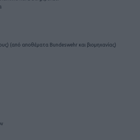
α
υς) (από αποθέματα Bundeswehr και βιομηχανίας)
ών