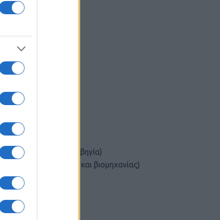
κά
ανίας)
λακτικά
αμμα με Δανία και Νορβηγία)
ποθέματα Bundeswehr και βιομηχανίας)
πυραύλους