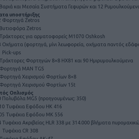
 Βαριά και Μεσαία Συστήματα Γεφυρών και 12 Ρυμουλκούμεν
ατα υποστήριξης
2 Φορτηγά Zetros
 Βυτιοφόρα Zetros
 Τράκτορες για αρματοφορείς M1070 Oshkosh
3 Οχήματα (φορτηγά, μίνι λεωφορεία, οχήματα παντός εδάφο
 Pick-ups
 Τράκτορες Φορτηγών 8×8 HX81 και 90 Ημιρυμουλκούμενα
 Φορτηγά MAN TGS
 Φορτηγά Χειρισμού Φορτίων 8×8
 Φορτηγά Χειρισμού Φορτίων 15t
τός Οπλισμός
0 Πολυβόλα MG5 (προηγουμένως: 350)
410 Τυφέκια Εφόδου HK 416
905 Τυφέκια Εφόδου MK 556
4 Τυφέκια Ακριβείας HLR 338 με 314.000 βλήματα πυρομαχικ
1 Τυφέκια CR 308
 Τυφέκια Εφόδου AK-47