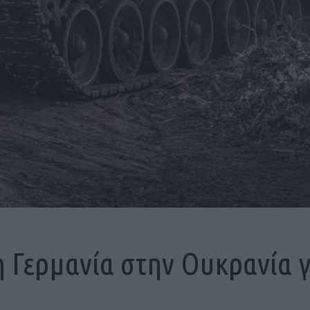
η Γερμανία στην Ουκρανία γ