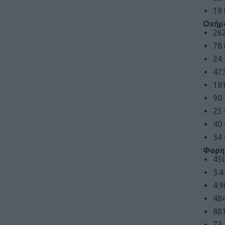
19
Οχήμ
26
78
24
47
181
90
25
40
34
Φορη
45
3.
4.
48
88
73