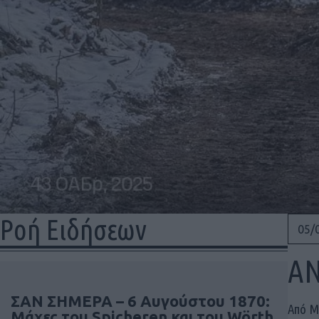
Ροή Ειδήσεων
05/
ΑΝ
ΣΑΝ ΣΗΜΕΡΑ – 6 Αυγούστου 1870:
Από Μ
Μάχες του Spicheren και του Wörth,