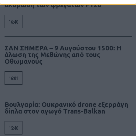
ακύρωση των φρεγατών F126
16:40
ΣΑΝ ΣΗΜΕΡΑ – 9 Αυγούστου 1500: Η
άλωση της Μεθώνης από τους
Οθωμανούς
16:01
Βουλγαρία: Ουκρανικό drone εξερράγη
δίπλα στον αγωγό Trans-Balkan
15:40