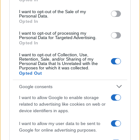
use your data for below specified purposes in below Google
“Η Ελλάδα ούτε εκφοβίζεται ούτε τρομοκρατείται” τόνισε
consent section.
I want to opt-out of the Sale of my
σε δήλωσή του ……..
Personal Data.
Opted In
Χέστηκε η φοράδα στο αλώνι
I want to opt-out of processing my
Personal Data for Targeted Advertising.
Reply
0
Opted In
I want to opt-out of Collection, Use,
Retention, Sale, and/or Sharing of my
Personal Data that Is Unrelated with the
Purposes for which it was collected.
Opted Out
Google consents
I want to allow Google to enable storage
related to advertising like cookies on web or
device identifiers in apps.
I want to allow my user data to be sent to
Google for online advertising purposes.