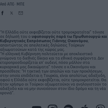
Από ΑΠΕ- ΜΠΕ
“Η Ελλάδα ούτε εκφοβίζεται ούτε τρομοκρατείται” τόνισε
σε δήλωσή του ο
υφυπουργός παρά τω Πρωθυπουργώ και
Κυβερνητικός Εκπρόσωπος Γιάννης Οικονόμου
,
απαντώντας σε απειλητικές δηλώσεις Τούρκων
αξιωματούχων κατά της χώρας μας.
“Η ελληνική Κυβέρνηση πολιτεύεται με αποκλειστικό
γνώμονα το διεθνές δίκαιο και τα εθνικά συμφέροντα. Δεν
ετεροπροσδιορίζεται επ’ ουδενί, πόσο μάλλον στα
κυριαρχικά μας δικαιώματα” τόνισε ο κ.Οικονόμου και
προσέθεσε: “Η τακτική των απειλών και των προκλήσεων,
στην οποία επιδίδεται η Τουρκία, είναι απολύτως αδιέξοδη,
αφού η Ελλάδα ούτε εκφοβίζεται, ούτε τρομοκρατείται. Θα
ήταν χρήσιμο οι Τούρκοι αξιωματούχοι να αναλογιστούν το
αδιέξοδο και να μην συνεχίσουν στον ίδιο δρόμο και τη νέα
χρονιά”.