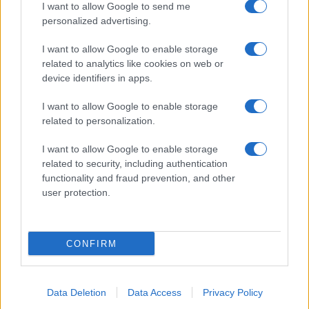
I want to allow Google to send me
personalized advertising.
I want to allow Google to enable storage
related to analytics like cookies on web or
device identifiers in apps.
Ροή Ειδήσεων
I want to allow Google to enable storage
related to personalization.
I want to allow Google to enable storage
Βιντεοσκοπημένο υλικό με τον
related to security, including authentication
Μοτζτάμπα Χαμενεΐ θα δημοσιοποιηθεί
functionality and fraud prevention, and other
στο μέλλον
user protection.
17:01
CONFIRM
Rheinmetall: Μείωση €300 εκατ. στην
Data Deletion
Data Access
Privacy Policy
πρόβλεψη πωλήσεων μετά την