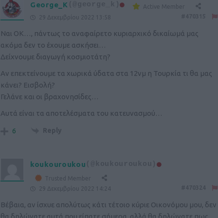
George_K
(@george_k)
Active Member
#470315
29 Δεκεμβρίου 2022 13:58
Ναι ΟΚ…, πάντως το αναφαίρετο κυριαρχικό δικαίωμά μας
ακόμα δεν το έχουμε ασκήσει…
Δείχνουμε διαγωγή κοσμιοτάτη?
Αν επεκτείνουμε τα χωρικά ύδατα στα 12νμ η Τουρκία τι θα μας
κάνει? Εισβολή?
Γελάνε και οι βραχονησίδες…
Αυτά είναι τα αποτελέσματα του κατευνασμού…
Reply
6
koukouroukou
(@koukouroukou)
Trusted Member
#470324
29 Δεκεμβρίου 2022 14:24
Βέβαια, αν ίσχυε απολύτως κάτι τέτοιο κύριε Οικονόμου μου, δεν
θα δηλώνατε αυτά που είπατε σήμερα, αλλά θα δηλώνατε πως