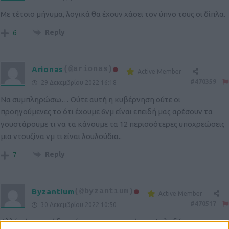
Με τέτοιο μήνυμα, λογικά θα έχουν χάσει τον ύπνο τους οι δίπλα.
Reply
6
Arionas
(@arionas)
Active Member
#470359
29 Δεκεμβρίου 2022 16:18
Να συμπληρώσω… Ούτε αυτή η κυβέρνηση ούτε οι
προηγούμενες το ότι έχουμε 6νμ είναι επειδή μας αρέσουν τα
γουστάρουμε τι να τα κάνουμε τα 12 περισσότερες υποχρεώσεις
μια ντουζίνα νμ τι είναι λουλούδια..
Reply
7
Byzantium
(@byzantium)
Active Member
#470517
30 Δεκεμβρίου 2022 10:50
Αλλά τότε γιατί δεν κάνουμε το αυτονόητο; Δηλαδή την