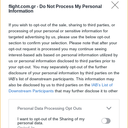
επέκταση των χωρικών υδάτων στα 12 ν.μ.
flight.com.gr -
Do Not Process My Personal
Information
Να τελειώνουμε μια και καλή με αυτή την τραγική κατάσταση…
που μας εμφανίζει τους Έλληνες στα διεθνή ΜΜΕ σαν κότες!
If you wish to opt-out of the sale, sharing to third parties, or
Reply
1
processing of your personal or sensitive information for
targeted advertising by us, please use the below opt-out
section to confirm your selection. Please note that after your
opt-out request is processed you may continue seeing
jimeta
(@jimeta)
Active Member
interest-based ads based on personal information utilized by
#470531
30 Δεκεμβρίου 2022 12:05
us or personal information disclosed to third parties prior to
your opt-out. You may separately opt-out of the further
Το σκίσαμε πάλι το καλσόν, εφόσον «Η Ελλάδα ούτε εκφοβίζεται
disclosure of your personal information by third parties on the
ούτε τρομοκρατείται» κάντε απο προχθές τα 12 μίλια να δούμε
IAB’s list of downstream participants. This information may
πόσα απίδια πιάνει ο σάκος εμείς και τα μεμέτια, ψευτομαγκιές
also be disclosed by us to third parties on the
IAB’s List of
για κατανάλωση για το πόπολο.
Downstream Participants
that may further disclose it to other
third parties.
Reply
2
Please note that this website/app uses one or more Google
Personal Data Processing Opt Outs
services and may gather and store information including but
Xenofon
(@xenofon)
not limited to your visit or usage behaviour. You may click to
I want to opt-out of the Sharing of my
Member
personal data.
grant or deny consent to Google and its third-party tags to
#471539
4 Ιανουαρίου 2023 23:06
Opted In