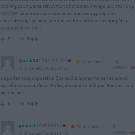
από σήμερα πχ, επεκτείνονται τα θαλάσσια σύνορα μας στα 12 νμ
ΠΑΝΤΟΥ πλην των περιοχών που η απόσταση μπορεί να
επεκταθεί ως την μέση γραμμή και θα τελείωνε το παραμύθι με
τους απέναντι. Ναι ?
Reply
7
Glock30
(@glock30)
Active Member
#470327
29 Δεκεμβρίου 2022 14:29
Ε άμα δεν τρομοκρατείται βρε παιδιά ας επεκτείνει τα χωρικά
της ύδατα άμεσα. Ιδού η Ρόδος ιδού και το πήδημα. Βρε τρεις και
μία σας πάει…
Reply
6
gdmast
(@gdmast)
Trusted Member
#470333
29 Δεκεμβρίου 2022 14:38