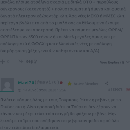
μεγάλα πλόιμα ατσάλινα σκαριά με διπλά ΟΤΟ + πυραύλους
σύγχρονους (κατανοητό) + πολυστρωματική άμυνα και φυσικά
δυνατά ηλεκτρονικά/ραντάρ κλπ. Άρα νέες ΜΕΚΟ ή ΜΜΣC κλπ.
περίεργα βγάλτε τα από το μυαλό σας αν θέλουμε να έχουμε
αποτέλεσμα και αποτροπή. Πρέπει να πάμε σε μεγάλες ΦΡΕΜ/
ΦΡΕΝΤΑ των 6500 τόνων ή και Μπελ μεγάλες όμως και με
ανάλογη ισχύ ή ΦΦGX η και ολλανδικές νέες με ανάλογη
διαμόρφωση (μίξη γενικών καθηκόντων και Α/Α)……
Reply
0
View Replies
(1)
Mavi70
(@mavi70)
Active Member
#189073
14 Αυγούστου 2020 15:56
Γελάει ο κόσμος όλος με τους Τούρκους. Ήταν η ρεβάνς με το
Γαύδος αυτή. Λίγο προσοχή διότι οι Τούρκοι δεν ξέρουν να
χάνουν και μέχρι τελευταία στιγμή θα ψάξουν ρεβάνς. Μην
ξεχνάμε τα Ίμια που ανέβηκαν στην βραχονησίδα αφού όλα
είχαν τελειώσει διπλωματικά.