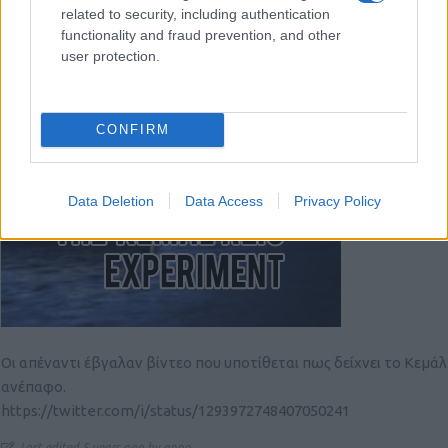
related to security, including authentication
functionality and fraud prevention, and other
user protection.
CONFIRM
Data Deletion
Data Access
Privacy Policy
Οι απέναντι έβγαλαν βίντεο που υποτίθεται πως δείχνει το Κεμάλ
ανέπαφο.
https://twitter.com/i/status/1293972748407050241
Last edited 5 years ago by appo