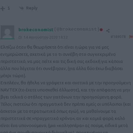
Reply
5
brokeconomist
(@brokeconomist)
#189078
14 Αυγούστου 2020 19:32
Ελπίζω όταν θα θεωρήσετε ότι είναι η ώρα για να μας
ενημερώσετε, σχετικά με το τι συνέβη στο συγκεκριμένο
περιστατικό, να μας πείτε και τις δική σας εκδοχή για κάποια
άλλα που λέγεται ότι συνέβησαν, (για άλλα δύο έχω διαβάσει
μέχρι τώρα).
Επιπλέον, θα ήθελα να γράψετε και σχετικά με την προηγούμενη
NAVTEX (το έχετε υποσχεθεί άλλωστε), και την απόφαση να μην
βγει τελικά ο στόλος των γειτόνων την προηγούμενη φορά.
Τέλος πιστεύω ότι πραγματικά δεν πρέπει εμείς οι υπόλοιποι (και
άσχετοι με τα στρατιωτικά όπως εγώ), να μαθαίνουμε τα
περιστατικά σε «πραγματικό χρόνο», αν και καμιά φορά καλό
είναι ένα υπονοούμενο, (μια «καλησπέρα» ας πούμε, ειδικά μετά
από ένα πρωθυπουργικό διάγγελμα), προκειμένου να