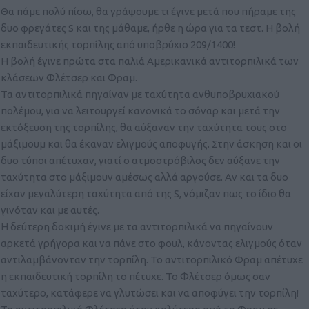
Θα πάμε πολύ πίσω, θα γράψουμε τι έγινε μετά που πήραμε της
δυο φρεγάτες S και της μάθαμε, ήρθε η ώρα για τα τεστ. Η βολή
εκπαιδευτικής τορπίλης από υποβρύχιο 209/1400!
Η βολή έγινε πρώτα στα παλιά Αμερικανικά αντιτορπιλικά των
κλάσεων Φλέτσερ και Φραμ.
Τα αντιτορπιλικά πηγαίναν με ταχύτητα ανθυποβρυχιακού
πολέμου, για να λειτουργεί κανονικά το σόναρ και μετά την
εκτόξευση της τορπίλης, θα αύξαναν την ταχύτητα τους στο
μάξιμουμ και θα έκαναν ελιγμούς αποφυγής. Στην άσκηση και οι
δυο τύποι απέτυχαν, γιατί ο ατμοστρόβιλος δεν αύξανε την
ταχύτητα στο μάξιμουν αμέσως αλλά αργούσε. Αν και τα δυο
είχαν μεγαλύτερη ταχύτητα από της S, νόμιζαν πως το ίδιο θα
γινόταν και με αυτές.
Η δεύτερη δοκιμή έγινε με τα αντιτορπιλικά να πηγαίνουν
αρκετά γρήγορα και να πάνε στο φουλ, κάνοντας ελιγμούς όταν
αντιλαμβάνονταν την τορπίλη. Το αντιτορπιλικό Φραμ απέτυχε
η εκπαιδευτική τορπίλη το πέτυχε. Το Φλέτσερ όμως σαν
ταχύτερο, κατάφερε να γλυτώσει και να αποφύγει την τορπίλη!