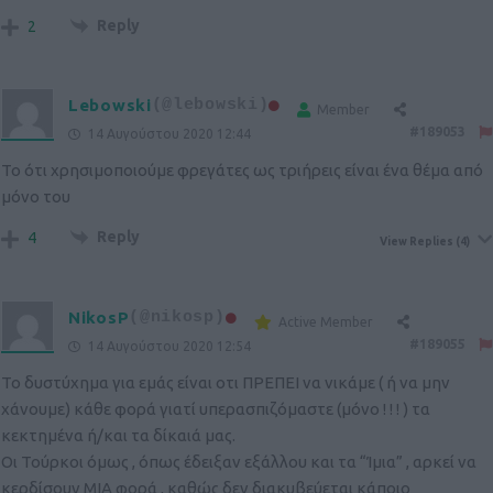
Reply
2
Lebowski
(@lebowski)
Member
#189053
14 Αυγούστου 2020 12:44
Το ότι χρησιμοποιούμε φρεγάτες ως τριήρεις είναι ένα θέμα από
μόνο του
Reply
4
View Replies
(4)
NikosP
(@nikosp)
Active Member
#189055
14 Αυγούστου 2020 12:54
Το δυστύχημα για εμάς είναι οτι ΠΡΕΠΕΙ να νικάμε ( ή να μην
χάνουμε) κάθε φορά γιατί υπερασπιζόμαστε (μόνο ! ! ! ) τα
κεκτημένα ή/και τα δίκαιά μας.
Οι Τούρκοι όμως , όπως έδειξαν εξάλλου και τα “Ίμια” , αρκεί να
κερδίσουν ΜΙΑ φορά , καθώς δεν διακυβεύεται κάποιο