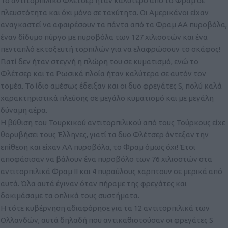
Το αντιτορπιλικό Φλέτσερ ήταν καλύτερο από το Φραμ σε
πλευστότητα και όχι μόνο σε ταχύτητα. Οι Αμερικάνοι είχαν
αναγκαστεί να αφαιρέσουν τα πάντα από τα Φραμ ΑΑ πυροβόλα,
έναν δίδυμο πύργο με πυροβόλα των 127 χιλιοστών και ένα
πενταπλό εκτοξευτή τορπιλών για να ελαφρώσουν το σκάφος!
Γιατί δεν ήταν στεγνή η πλώρη του σε κυματισμό, ενώ το
Φλέτσερ και τα Ρωσικά πλοία ήταν καλύτερα σε αυτόν τον
τομέα. Το ίδιο αμέσως έδειξαν και οι δυο φρεγάτες S, πολύ καλά
χαρακτηριστικά πλεύσης σε μεγάλο κυματισμό και με μεγάλη
δύναμη αέρα.
Η βύθιση του Τουρκικού αντιτορπιλικού από τους Τούρκους είχε
θορυβήσει τους Έλληνες, γιατί τα δυο Φλέτσερ άντεξαν την
επίθεση και είχαν ΑΑ πυροβόλα, το Φραμ όμως όχι! Έτσι
αποφάσισαν να βάλουν ένα πυροβόλο των 76 χιλιοστών στα
αντιτορπιλικά Φραμ ΙΙ και 4 πυραύλους χαρπτουν σε μερικά από
αυτά. Όλα αυτά έγιναν όταν πήραμε της φρεγάτες και
δοκιμάσαμε τα οπλικά τους συστήματα.
Η τότε κυβέρνηση αδιαφόρησε για τα 12 αντιτορπιλικά των
Ολλανδών, αυτά δηλαδή που αντικαθιστούσαν οι φρεγάτες S