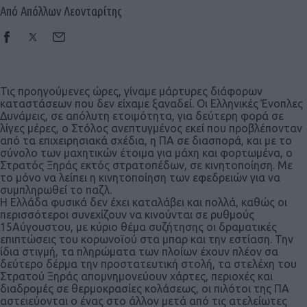
Από Απόλλων Λεονταρίτης
Τις προηγούμενες ώρες, γίναμε μάρτυρες διάφορων
καταστάσεων που δεν είχαμε ξαναδεί. Οι Ελληνικές Ένοπλες
Δυνάμεις, σε απόλυτη ετοιμότητα, για δεύτερη φορά σε
λίγες μέρες, ο Στόλος ανεπτυγμένος εκεί που προβλέπονταν
από τα επιχειρησιακά σχέδια, η ΠΑ σε διασπορά, και με το
σύνολο των μαχητικών έτοιμα για μάχη και φορτωμένα, ο
Στρατός Ξηράς εκτός στρατοπέδων, σε κινητοποίηση. Με
το μόνο να λείπει η κινητοποίηση των εφεδρειών για να
συμπληρωθεί το παζλ.
Η Ελλάδα φυσικά δεν έχει καταλάβει και πολλά, καθώς οι
περισσότεροι συνεχίζουν να κινούνται σε ρυθμούς
15Αύγουστου, με κύριο θέμα συζήτησης οι δραματικές
επιπτώσεις του κορωνοϊού στα μπαρ και την εστίαση. Την
ίδια στιγμή, τα πληρώματα των πλοίων έχουν πλέον σα
δεύτερο δέρμα την προστατευτική στολή, τα στελέχη του
Στρατού Ξηράς απομνημονεύουν χάρτες, περιοχές και
διαδρομές σε θερμοκρασίες κολάσεως, οι πιλότοι της ΠΑ
αστειεύονται ο ένας στο άλλον μετά από τις ατελείωτες