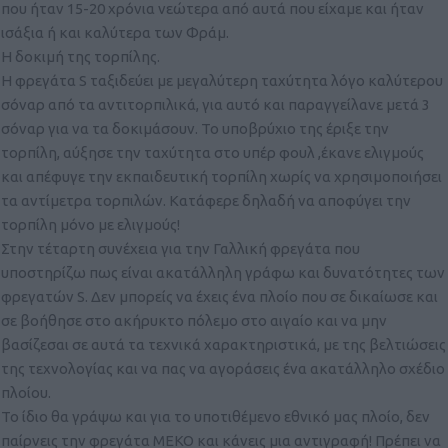
που ήταν 15-20 χρόνια νεώτερα από αυτά που είχαμε και ήταν
ισάξια ή και καλύτερα των Φράμ.
Η δοκιμή της τορπίλης.
Η φρεγάτα S ταξιδεύει με μεγαλύτερη ταχύτητα λόγο καλύτερου
σόναρ από τα αντιτορπιλικά, για αυτό και παραγγείλανε μετά 3
σόναρ για να τα δοκιμάσουν. Το υποβρύχιο της έριξε την
τορπίλη, αύξησε την ταχύτητα στο υπέρ φουλ ,έκανε ελιγμούς
και απέφυγε την εκπαιδευτική τορπίλη χωρίς να χρησιμοποιήσει
τα αντίμετρα τορπιλών. Κατάφερε δηλαδή να αποφύγει την
τορπίλη μόνο με ελιγμούς!
Στην τέταρτη συνέχεια για την Γαλλική φρεγάτα που
υποστηρίζω πως είναι ακατάλληλη γράφω και δυνατότητες των
φρεγατών S. Δεν μπορείς να έχεις ένα πλοίο που σε δικαίωσε και
σε βοήθησε στο ακήρυκτο πόλεμο στο αιγαίο και να μην
βασίζεσαι σε αυτά τα τεχνικά χαρακτηριστικά, με της βελτιώσεις
της τεχνολογίας και να πας να αγοράσεις ένα ακατάλληλο σχέδιο
πλοίου.
Το ίδιο θα γράψω και για το υποτιθέμενο εθνικό μας πλοίο, δεν
παίρνεις την φρεγάτα ΜΕΚΟ και κάνεις μια αντιγραφή! Πρέπει να