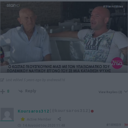
Last edited 5 years ago by andreasd16
Reply
8
View Replies
(2)
Koursaros312
(@koursaros312)
Active Member
#189039
14 Αυγούστου 2020 11:48