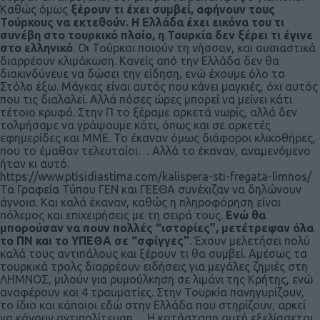
Καθώς όμως
ξέρουν τι έχει συμβεί, αφήνουν τους
Τούρκους να εκτεθούν. Η Ελλάδα έχει εικόνα του τι
συνέβη στο τουρκικό πλοίο, η Τουρκία δεν ξέρει τι έγινε
στο ελληνικό
. Οι Τούρκοι ποιούν τη νήσσαν, και ουσιαστικά
διαρρέουν κλιμάκωση. Κανείς από την Ελλάδα δεν θα
διακινδύνευε να δώσει την είδηση, ενώ έχουμε όλο το
Στόλο έξω. Μάγκας είναι αυτός που κάνει μαγκιές, όχι αυτός
που τις διαλαλεί. Αλλά πόσες ώρες μπορεί να μείνει κάτι
τέτοιο κρυφό. Στην Π το ξέραμε αρκετά νωρίς, αλλά δεν
τολμήσαμε να γράψουμε κάτι, όπως και σε αρκετές
εφημερίδες και ΜΜΕ. Το έκαναν όμως διάφοροι κλικοθήρες,
που το έμαθαν τελευταίοι… Αλλά το έκαναν, αναμενόμενο
ήταν κι αυτό.
https://www.ptisidiastima.com/kalispera-sti-fregata-limnos/
Τα Γραφεία Τύπου ΓΕΝ και ΓΕΕΘΑ συνέχιζαν να δηλώνουν
άγνοια. Και καλά έκαναν, καθώς η πληροφόρηση είναι
πόλεμος και επιχειρήσεις με τη σειρά τους.
Ενώ θα
μπορούσαν να πουν πολλές “ιστορίες”, μετέτρεψαν όλα
το ΠΝ και το ΥΠΕΘΑ σε “σφίγγες”
. Έχουν μελετήσει πολύ
καλά τους αντιπάλους και ξέρουν τι θα συμβεί. Αμέσως τα
τουρκικά τρολς διαρρέουν ειδήσεις για μεγάλες ζημιές στη
ΛΗΜΝΟΣ, μιλούν για ρυμούλκηση σε λιμάνι της Κρήτης, ενώ
αναφέρουν και 4 τραυματίες. Στην Τουρκία πανηγυρίζουν,
το ίδιο και κάποιοι εδώ στην Ελλάδα που στηρίζουν, αρκεί
να κάνουν αντιπολίτευση… Η κατάσταση αυτή εξελίσσεται