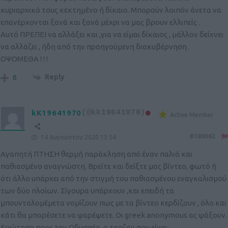
κυριαρχικό τους κεκτημένο ή δίκαιο. Μπορούν λοιπόν άνετα να
επανέρχονται ξανά και ξανά μέχρι να μας βρουν ελλιπείς .
Αυτό ΠΡΕΠΕΙ να αλλάξει και ,για να είμαι δίκαιος , μάλλον δείχνει
να αλλάζει , ήδη από την προηγούμενη διακυβέρνηση .
ΟΨΟΜΕΘΑ ! ! !
Reply
6
kK19641970
(@kk19641970)
Active Member
#189062
14 Αυγούστου 2020 13:54
Αγαπητή ΠΤΗΣΗ θερμή παράκληση από έναν παλιό και
παθιασμένο αναγνώστη. Βρείτε και δείξτε μας βίντεο, φωτό ή
ότι άλλο υπάρχει από την στιγμή του παθιασμένου εναγκαλισμού
των δύο πλοίων. Σίγουρα υπάρχουν ,και επειδή τα
μπουνταλομέμετα νομίζουν πως με τα βίντεο κερδίζουν , όλο και
κάτι θα μπορέσετε να ψαρέψετε. Οι greek anonymous ας ψάξουν.
Ερώτηση προς τον Οδυσσέα, ο ταρζαν που είναι;