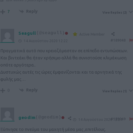
Reply
7
View Replies
(2)
Seagull
(@seagull)
Active Member
#189048
14 Αυγούστου 2020 12:22
Πραγματικά αυτό που χρειαζόμασταν σε επίπεδο εντυπώσεων.
Και βιντεάκι θα ήταν χρήσιμο αλλά θα συνιστούσε κλιμάκωση
οπότε αργότερα..
Δυστυχώς αυτές τις ώρες έμφανίζονται και τα αρνητικά της
φυλής μας…
Reply
0
View Replies
(1)
geodim
(@geodim)
#189049
14 Αυγούστου 2020 12:24
Ξύπνησε το πνεύμα του μαχητή μέσα μας ,επιτέλους.