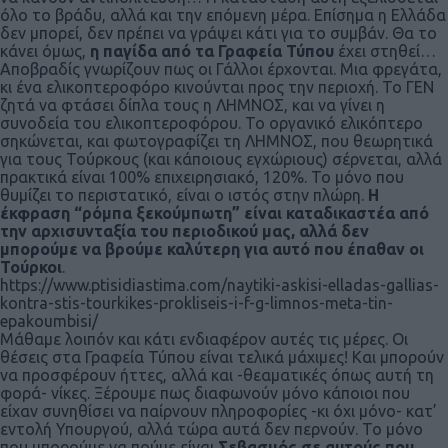
όλο το βράδυ, αλλά και την επόμενη μέρα. Επίσημα η Ελλάδα
δεν μπορεί, δεν πρέπει να γράψει κάτι για το συμβάν. Θα το
κάνει όμως,
η παγίδα από τα Γραφεία Τύπου
έχει στηθεί…
Αποβραδίς γνωρίζουν πως οι Γάλλοι έρχονται. Μια φρεγάτα,
κι ένα ελικοπτεροφόρο κινούνται προς την περιοχή. Το ΓΕΝ
ζητά να φτάσει δίπλα τους η ΛΗΜΝΟΣ, και να γίνει η
συνοδεία του ελικοπτεροφόρου. Το οργανικό ελικόπτερο
σηκώνεται, και φωτογραφίζει τη ΛΗΜΝΟΣ, που θεωρητικά
για τους Τούρκους (και κάποιους εγχώριους) σέρνεται, αλλά
πρακτικά είναι 100% επιχειρησιακό, 120%. Το μόνο που
θυμίζει το περιστατικό, είναι ο ιστός στην πλώρη.
Η
έκφραση “ρόμπα ξεκούμπωτη” είναι καταδικαστέα από
την αρχισυνταξία του περιοδικού μας, αλλά δεν
μπορούμε να βρούμε καλύτερη για αυτό που έπαθαν οι
Τούρκοι
.
https://www.ptisidiastima.com/naytiki-askisi-elladas-gallias-
kontra-stis-tourkikes-prokliseis-i-f-g-limnos-meta-tin-
epakoumbisi/
Μάθαμε λοιπόν και κάτι ενδιαφέρον αυτές τις μέρες. Οι
θέσεις στα Γραφεία Τύπου είναι τελικά μάχιμες! Και μπορούν
να προσφέρουν ήττες, αλλά και -θεαματικές όπως αυτή τη
φορά- νίκες. Ξέρουμε πως διαφωνούν μόνο κάποιοι που
είχαν συνηθίσει να παίρνουν πληροφορίες -κι όχι μόνο- κατ’
εντολή Υπουργού, αλλά τώρα αυτά δεν περνούν. Το μόνο
που μπορούμε να πούμε είναι
Σεβασμός σε αυτούς που