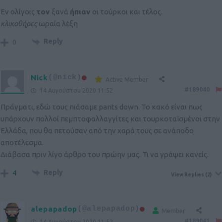
Εν ολίγοις
τον
ξανά
ήπιαν
οι τούρκοι και τέλος.
κλικοθήρες
ωραία λέξη
Reply
0
Nick
(@nick)
Active Member
#189040
14 Αυγούστου 2020 11:52
Πράγματι, εδώ τους πιάσαμε pants down. Το κακό είναι πως
υπάρχουν πολλοί πεμπτοφαλλαγγίτες και τουρκοταϊσμένοι στην
Ελλάδα, που θα πετούσαν από την χαρά τους σε ανάποδο
αποτέλεσμα.
Διάβασα πριν λίγο άρθρο του πρώην μας. Τι να γράψει κανείς.
Reply
4
View Replies
(2)
alepapadop
(@alepapadop)
Member
#189041
14 Αυγούστου 2020 11:52