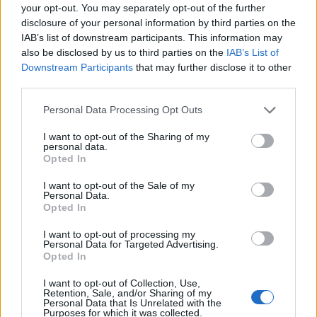
your opt-out. You may separately opt-out of the further
Mikros-hroas
(@mikros-hroas)
disclosure of your personal information by third parties on the
Active Member
IAB’s list of downstream participants. This information may
#189046
14 Αυγούστου 2020 12:05
also be disclosed by us to third parties on the
IAB’s List of
Downstream Participants
that may further disclose it to other
To θέμα είναι η φρεγάτα και οι ικανότητες που έχει.
third parties.
Τα γράφω αυτά για χρόνια Τα ξέρουμε; Όχι!
Ξέρουμε τι ικανότητες έχουν με την μεγάλη ισχύ στο
Please note that this website/app uses one or more Google
Personal Data Processing Opt Outs
services and may gather and store information including but
μηχανοστάσιο;
not limited to your visit or usage behaviour. You may click to
I want to opt-out of the Sharing of my
Με το να έχουν μόνο στροβίλους τζετ και όχι ντίζελ τι μπορούν
personal data.
grant or deny consent to Google and its third-party tags to
να κάνουν;
Opted In
use your data for below specified purposes in below Google
Το ικανότερο ποίο για την θάλασσα και για ναυτικό πόλεμο στο
consent section.
I want to opt-out of the Sale of my
αιγαίο είναι οι S!
Personal Data.
Opted In
Οι ΜΕΚΟ όχι!
Οι φρεγάτες S με την μεγάλη στιγμιαία επιτάχυνση που έχουν και
I want to opt-out of processing my
την μεγάλη στιγμιαία ταχύτητα που μπορούν να αναπτύξουν,
Personal Data for Targeted Advertising.
Opted In
αποφεύγουν σχετικά εύκολα της τορπίλες υποβρυχίων.
Οι ΜΕΚΟ δεν τα καταφέρνουν τόσο καλά, άσχετα αν ξέρουν
I want to opt-out of Collection, Use,
κόλπα οι δικοί μας και τα καταφέρνουν να της αποφύγουν της
Retention, Sale, and/or Sharing of my
Personal Data that Is Unrelated with the
τορπίλες. Το πως δεν θα σας πω.
Purposes for which it was collected.