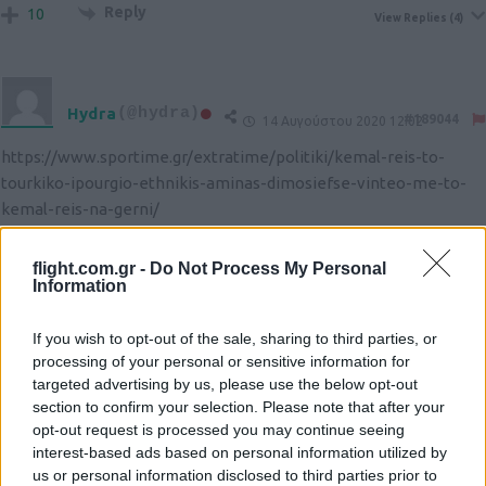
Reply
10
View Replies
(4)
Hydra
(@hydra)
#189044
14 Αυγούστου 2020 12:02
https://www.sportime.gr/extratime/politiki/kemal-reis-to-
tourkiko-ipourgio-ethnikis-aminas-dimosiefse-vinteo-me-to-
kemal-reis-na-gerni/
Reply
0
View Replies
(1)
flight.com.gr -
Do Not Process My Personal
Information
Koulis
(@koulis)
Trusted Member
If you wish to opt-out of the sale, sharing to third parties, or
#189045
14 Αυγούστου 2020 12:03
processing of your personal or sensitive information for
targeted advertising by us, please use the below opt-out
Θα έχει και σήμερα συνέχεια.
section to confirm your selection. Please note that after your
opt-out request is processed you may continue seeing
Reply
2
interest-based ads based on personal information utilized by
us or personal information disclosed to third parties prior to