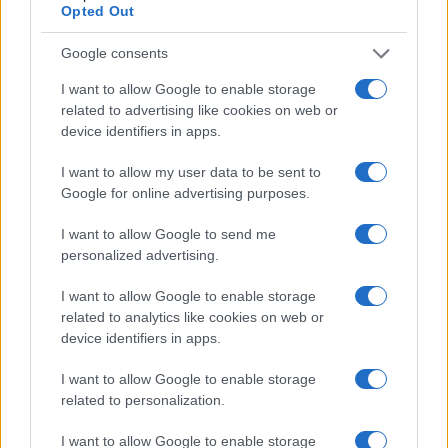
Opted Out
Η δυνατότητα συνεχούς κίνησης με μεγάλη ταχύτητα των S για
μεγάλο χρονικό διάστημα που είναι υπέρ διπλάσιος των ΜΕΚΟ.
Google consents
Τα δυο πυροβόλα των 76 χιλιοστών παρέχουν μεγαλύτερη ΑΑ
και αντιπυραυλική προστασία από ότι έχουν οι ΜΕΚΟ.
I want to allow Google to enable storage
related to advertising like cookies on web or
Reply
6
View Replies
(2)
device identifiers in apps.
I want to allow my user data to be sent to
My_name_is_Nobody
(@my_name_is_nobody)
Google for online advertising purposes.
Noble Member
I want to allow Google to send me
#189047
14 Αυγούστου 2020 12:14
personalized advertising.
I want to allow Google to enable storage
related to analytics like cookies on web or
device identifiers in apps.
I want to allow Google to enable storage
related to personalization.
I want to allow Google to enable storage