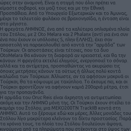
ώρες στην αναμονή. Είναι η στιγμή που όλοι πρέπει να
είμαστε σοβαροί, και μαζί τους και με την Εθνική
Προσπάθεια. Από το Υπουργείο Εξωτερικών και το Άμυνας,
μέχρι το τελευταίο φυλάκιο σε βραχονησίδα, η ένταση είναι
στο μέγιστο.
Η φρεγάτα ΛΗΜΝΟΣ, ένα από τα καλύτερα οπλισμένα πλοία
του Στόλου, με 2 Oto Melara και 2 Phalanx (αντί για ένα συν
ένα που έχουν οι υπόλοιπες S, πλην ΕΛΛΗΣ), έχει σαν
αποστολή να παρακολουθεί από κοντά την “αρμάδα” των
Τούρκων. Οι αποστάσεις είναι τέτοιες, που τα δυο
OtoMelara θα κάνουν τη διαφορά αν χρειαστεί, και θα την
κάνουν. Η φρεγάτα εκτελεί ελιγμούς, ενεργοποιεί το σόναρ
αλλά και τα αντίμετρα, προσπαθώντας να ακυρώσει τις
όποιες μετρήσεις κάνουν τα ούτως ή άλλως πολύ κοντά
καλώδια των Τούρκων. Άλλωστε, αν τα αφήσουν μακρυά οι
Τούρκοι, θα τα κόψουμε με ταχύπλοα. Το έχουμε πει, και οι
Τούρκοι φροντίζουν να αφήνουν καμιά 200αριά μέτρα, έτσι
για την προπαγάνδα.
Η αρμάδα του Oruc Reis είναι άχρηστη να αντιμετωπίσει
ακόμη και την ΛΗΜΝΟ μόνη της. Οι Τούρκοι έχουν στείλει το
καμάρι του Στόλου, μια MEKO200TN TrackIIB κοντά στη
ΛΗΜΝΟ. Αυτό το ξέρουμε εδώ και μέρες. Άλλες μονάδες του
Στόλου λίγο μακρύτερα κλείνουν το δίχτυ προστασίας. Παρά
τα χρόνια τους, τα πλοία του Στόλου δουλεύουν άψογα,
κινούμενα από τα πληρώματα που στέκονται στο ύψος των