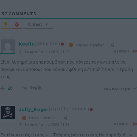
57
COMMENTS
Oldest
Koulis
(@koulis)
Trusted Member
#189037
14 Αυγούστου 2020 11:29
Είναι λυπηρό μια επακουμβηση που πόνεσε τον αντίπαλο να
πονάει και κάποιους που κάνουν φθηνή αντιπολίτευση. Ντροπή
τους.
Reply
26
View Replies
(10)
Jolly_Roger
(@jolly_roger)
Trusted Member
#189038
14 Αυγούστου 2020 11:39
Εναλλακτικός τίτλος: «…Τούρκο, βάστα τοίχο, θα σπρώξω!…»