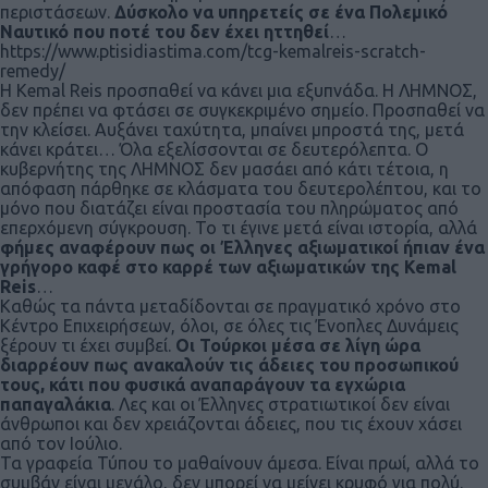
περιστάσεων.
Δύσκολο να υπηρετείς σε ένα Πολεμικό
Ναυτικό που ποτέ του δεν έχει ηττηθεί
…
https://www.ptisidiastima.com/tcg-kemalreis-scratch-
remedy/
Η Kemal Reis προσπαθεί να κάνει μια εξυπνάδα. Η ΛΗΜΝΟΣ,
δεν πρέπει να φτάσει σε συγκεκριμένο σημείο. Προσπαθεί να
την κλείσει. Αυξάνει ταχύτητα, μπαίνει μπροστά της, μετά
κάνει κράτει… Όλα εξελίσσονται σε δευτερόλεπτα. Ο
κυβερνήτης της ΛΗΜΝΟΣ δεν μασάει από κάτι τέτοια, η
απόφαση πάρθηκε σε κλάσματα του δευτερολέπτου, και το
μόνο που διατάζει είναι προστασία του πληρώματος από
επερχόμενη σύγκρουση. Το τι έγινε μετά είναι ιστορία, αλλά
φήμες αναφέρουν πως οι Έλληνες αξιωματικοί ήπιαν ένα
γρήγορο καφέ στο καρρέ των αξιωματικών της Kemal
Reis
…
Καθώς τα πάντα μεταδίδονται σε πραγματικό χρόνο στο
Κέντρο Επιχειρήσεων, όλοι, σε όλες τις Ένοπλες Δυνάμεις
ξέρουν τι έχει συμβεί.
Οι Τούρκοι μέσα σε λίγη ώρα
διαρρέουν πως ανακαλούν τις άδειες του προσωπικού
τους, κάτι που φυσικά αναπαράγουν τα εγχώρια
παπαγαλάκια
. Λες και οι Έλληνες στρατιωτικοί δεν είναι
άνθρωποι και δεν χρειάζονται άδειες, που τις έχουν χάσει
από τον Ιούλιο.
Τα γραφεία Τύπου το μαθαίνουν άμεσα. Είναι πρωί, αλλά το
συμβάν είναι μεγάλο, δεν μπορεί να μείνει κρυφό για πολύ.