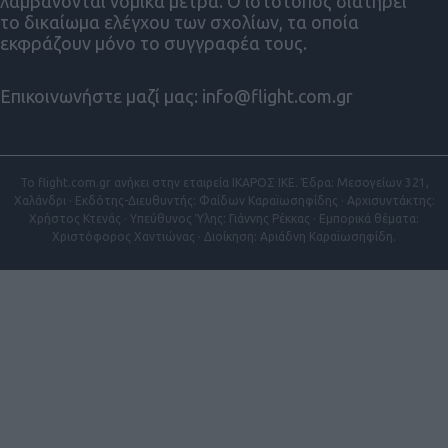
λαμβάνονται νομικά μέτρα. Ο ιστότοπος διατηρεί
το δικαίωμα ελέγχου των σχολίων, τα οποία
εκφράζουν μόνο το συγγραφέα τους.
Επικοινωνήστε μαζί μας:
info@flight.com.gr
Το flight.com.gr ανήκει στην εταιρεία ΙΚΑΡΟΣ ΙΚΕ. Έδρα: Μεσογείων 321,
Χαλάνδρι · Εκδότης-Διευθυντής: Φαίδων Καραϊωσηφίδης · Αρχισυντάκτης:
Χρήστος Κτενάς · Υπεύθυνος Ύλης: Γιάννης Ρέκκας · Εμπορικά θέματα:
Χριστόφορος Χαντιώνας · Διοίκηση: Αριάδνη Καραϊωσηφίδη.