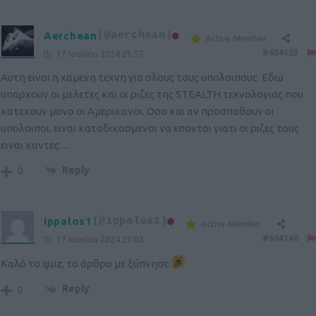
Aerchean
(@aerchean)
Active Member
#604123
17 Ιουνίου 2024 21:57
Aυτη ειναι η χαμενη τεχνη για ολους τους υπολοιπους. Εδω
υπαρχουν οι μελετες και οι ριζες της STEALTH τεχνολογιας που
κατεχουν μονο οι Αμερικανοι. Οσο και αν προσπαθουν οι
υπολοιποι, ειναι καταδικασμενοι να επονται γιατι οι ριζες τους
ειναι κοντες…
Reply
0
ippalos1
(@ippalos1)
Active Member
#604140
17 Ιουνίου 2024 23:03
Καλό το quiz, το άρθρο με ξύπνησε
Reply
0