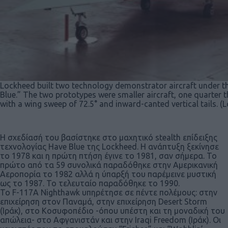
Lockheed built two technology demonstrator aircraft under 
Blue.” The two prototypes were smaller aircraft, one quarter t
with a wing sweep of 72.5° and inward-canted vertical tails. (
Η σχεδίασή του βασίστηκε στο μαχητικό stealth επίδειξης
τεχνολογίας Have Blue της Lockheed. Η ανάπτυξη ξεκίνησε
το 1978 και η πρώτη πτήση έγινε το 1981, σαν σήμερα. Το
πρώτο από τα 59 συνολικά παραδόθηκε στην Αμερικανική
Αεροπορία το 1982 αλλά η ύπαρξή του παρέμεινε μυστική
ως το 1987. Το τελευταίο παραδόθηκε το 1990.
Το F-117A Nighthawk υπηρέτησε σε πέντε πολέμους: στην
επιχείρηση στον Παναμά, στην επιχείρηση Desert Storm
(Ιράκ), στο Κοσυφοπέδιο -όπου υπέστη και τη μοναδική του
απώλεια- στο Αφγανιστάν και στην Iraqi Freedom (Ιράκ). Οι