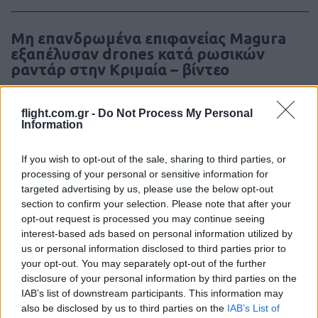
Μη επανδρωμένα επιφανείας Magura
εξαπέλυσαν drones κατά ρωσικών
ραντάρ στην Κριμαία – βίντεο
20:20
flight.com.gr -
Do Not Process My Personal
Information
If you wish to opt-out of the sale, sharing to third parties, or
ΣΑΝ ΣΗΜΕΡΑ – 26 Ιουλίου/7 Αυγούστου
processing of your personal or sensitive information for
1822: Μάχη των Δερβενακίων, ο
targeted advertising by us, please use the below opt-out
Κολοκοτρώνης συντρίβει τον Δράμαλη
section to confirm your selection. Please note that after your
opt-out request is processed you may continue seeing
interest-based ads based on personal information utilized by
20:01
us or personal information disclosed to third parties prior to
your opt-out. You may separately opt-out of the further
disclosure of your personal information by third parties on the
IAB’s list of downstream participants. This information may
H Saab πάει για διπλασιασμό της
also be disclosed by us to third parties on the
IAB’s List of
παραγωγής των Gripen