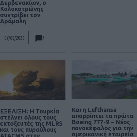
Δερβενακίων, ο
Κολοκοτρώνης
συντρίβει τον
Δράμαλη
3
07/08/2026
Και η Lufthansa
ΕΞΕΛΙΞΗ: H Τουρκία
απορρίπτει τα πρώτα
στέλνει όλους τους
Boeing 777-9 – Νέος
εκτοξευτές της MLRS
πονοκέφαλος για την
και τους πυραύλους
αμερικανική εταιρεία
ATACMS στην