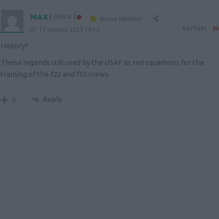
MAX
(@max)
Active Member
#677491
17 Ιουνίου 2025 19:15
History?
These legends still used by the USAF as red squadrons for the
training of the f22 and f35 crews.
Reply
0