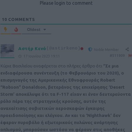
Please login to comment
10
COMMENTS
Oldest
Αστήρ Κενό
(@astirkeno)
Noble Member
#511909
17 Ιουνίου 2023 19:11
Κύριε Βασιλείου αναφέρεται στο πλήρες άρθρο ότι
“Σε μια
ενδιαφέρουσα συνέντευξη (το Φεβρουάριο του 2020), ο
επισμηναγός της Αμερικανικής Εθνοφρουράς Robert
“Robson” Donaldson, βετεράνος της επιχείρησης ‘Desert
Storm’ αποκάλυψε ότι τα F-117 είχαν κι έναν δευτερεύοντα
ρόλο πέρα της στρατηγικής κρούσης, αυτόν της
αναχαίτισης σοβιετικών αεροσκαφών έγκαιρης
προειδοποίησης και ελέγχου. Αν και τα ‘Nighthawk’ δεν
έφεραν πυροβόλο ή εξωτερικούς πυλώνες ανάρτησης
οπλισμού, μπορούσαν ωστόσο να φέρουν στις αποθήκες