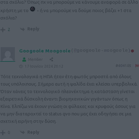
στα σχόλια? Όπως πχ να μπορούμε να κάνουμε αναφορά σε άλλο
χρήστη με το
-
ή να μπορούμε να δούμε ποιος βάζει +1 στα
σχόλια?
Reply
2
Googoole Moogoole
(@googoole-moogoole)
Member
#604105
17 Ιουνίου 2024 20:12
Τότε τεχνολογικά η ΗΠΑ ήταν έτη φωτός μπροστά από όλους
τους υπόλοιπους. Σήμερα αυτή η ψαλίδα έχει κλείσει υπερβολικά.
Όταν χάνεις το τεχνολογικό πλεονέκτημα η κατάσταση γίνεται
εξαιρετικά δύσκολη έναντι βιομηχανικών γιγάντων όπως η
Κίνα. Ελπίζω να έχουν γνώση οι φύλακες και κρυφούς άσους για
να μην διαταραχτεί το status qvo που μας έχει οδηγήσει σε μια
σχετική ειρήνη στην δύση.
Reply
0