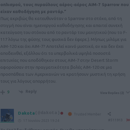
οπλισμού, τους πυραύλους αέρος-αέρος AIM-7 Sparrow που
είχαν καθοδήγηση με ραντάρ.”
Πως ακριβώς θα κατευθυνόταν ο Sparrow στο στόχο, από τη
στιγμή που είναι ημιενεργού καθοδήγησης και απαιτεί συνεχή
κατεύγαση του στόχου από το ραντάρ του μαχητικού (που το F-
117 λόγω της φύσης τους φυσικά δεν έφερε.). Μήπως μιλάμε για
AIM-120 και όχι AIM-7? Αποτελεί κοινό μυστικό, αν και δεν έχει
αποδειχθεί, εξάλλου ότι τα υπερβολικά υψηλά ποσοστά
επιτυχίας που αποδόθηκαν στους AIM-7 στην Desert Storm
αφορούσαν στην πραγματικότητα βολές AIM-120 σε μια
προσπάθεια των Αμερικανών να κρατήσουν μυστική τη χρήση
τους για λόγους απορρήτου.
Reply
9
View Replies
(2)
Dakota
(@dakota)
Trusted Member
#511913
17 Ιουνίου 2023 19:24