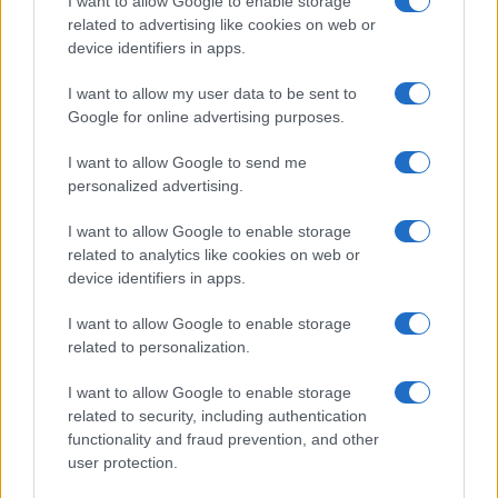
I want to allow Google to enable storage
related to advertising like cookies on web or
device identifiers in apps.
Drakon: το μεγαλύτερο υποβρύχιο που
ναυπηγήθηκε στη Γερμανία παραδίδεται
I want to allow my user data to be sent to
Google for online advertising purposes.
στο Ισραήλ
I want to allow Google to send me
18:40
personalized advertising.
I want to allow Google to enable storage
related to analytics like cookies on web or
ΣΑΝ ΣΗΜΕΡΑ – 7 Αυγούστου 2008: Ο
device identifiers in apps.
Πόλεμος της Νότιας Οσσετίας, η
I want to allow Google to enable storage
σύγκρουση των 10 ημερών
related to personalization.
18:01
I want to allow Google to enable storage
related to security, including authentication
functionality and fraud prevention, and other
user protection.
Η Ισπανία ζητά από την Ιταλία να θέσει