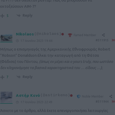
Τα F117 δεν διέθεταν ραντάρ. Πως θα μπορούσαν να
εκτοξεύσουν AIM-7?
Reply
5
Nikolaos
(@nikolaos)
Famed Member
#511915
17 Ιουνίου 2023 19:44
Μήπως ο επισμηναγός της Αμερικανικής Εθνοφρουράς Robert
“Robson” Donaldson έλκει την καταγωγή από τη Φάτσα
(Φάδισα) του Πόντου,
(όπως εν μέρει και ο yours truly, που ωστόσο
δεν κληρονόμησε τα βασικά χαρακτηριστικά του … είδους …)
;
Reply
7
Αστήρ Κενό
(@astirkeno)
Noble Member
#511944
17 Ιουνίου 2023 22:49
Άσχετο με το άρθρο, αλλά έχετε απενεργοποιήσει λειτουργίες