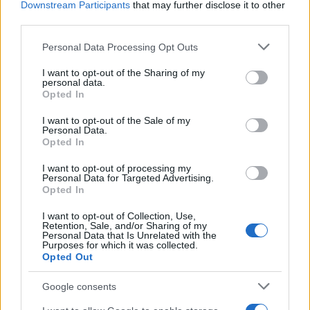
Downstream Participants
that may further disclose it to other
third parties.
19:20
Please note that this website/app uses one or more Google
Personal Data Processing Opt Outs
services and may gather and store information including but
not limited to your visit or usage behaviour. You may click to
I want to opt-out of the Sharing of my
personal data.
grant or deny consent to Google and its third-party tags to
Opted In
ΕΞΕΛΙΞΗ: H Τουρκία στέλνει όλους τους
use your data for below specified purposes in below Google
εκτοξευτές της MLRS και τους
consent section.
I want to opt-out of the Sale of my
πυραύλους ATACMS στην Ουκρανία
Personal Data.
Opted In
19:05
I want to opt-out of processing my
Personal Data for Targeted Advertising.
Opted In
I want to opt-out of Collection, Use,
Και η Lufthansa απορρίπτει τα πρώτα
Retention, Sale, and/or Sharing of my
Personal Data that Is Unrelated with the
Boeing 777-9 – Νέος πονοκέφαλος για
Purposes for which it was collected.
την αμερικανική εταιρεία
Opted Out
Google consents
18:40