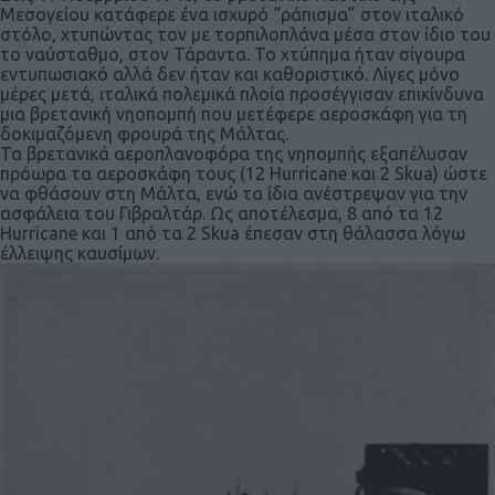
Μεσογείου κατάφερε ένα ισχυρό “ράπισμα” στον ιταλικό
στόλο, χτυπώντας τον με τορπιλοπλάνα μέσα στον ίδιο του
το ναύσταθμο, στον Τάραντα. Το χτύπημα ήταν σίγουρα
εντυπωσιακό αλλά δεν ήταν και καθοριστικό. Λίγες μόνο
μέρες μετά, ιταλικά πολεμικά πλοία προσέγγισαν επικίνδυνα
μια βρετανική νηοπομπή που μετέφερε αεροσκάφη για τη
δοκιμαζόμενη φρουρά της Μάλτας.
Τα βρετανικά αεροπλανοφόρα της νηπομπής εξαπέλυσαν
πρόωρα τα αεροσκάφη τους (12 Hurricane και 2 Skua) ώστε
να φθάσουν στη Μάλτα, ενώ τα ίδια ανέστρεψαν για την
ασφάλεια του Γιβραλτάρ. Ως αποτέλεσμα, 8 από τα 12
Hurricane και 1 από τα 2 Skua έπεσαν στη θάλασσα λόγω
έλλειψης καυσίμων.