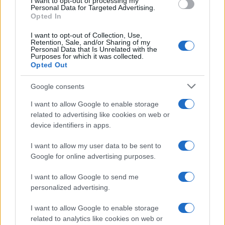
I want to opt-out of processing my
Personal Data for Targeted Advertising.
https://www.youtube.com/watch?v=KUlr32zKiXo
Opted In
Reply
1
I want to opt-out of Collection, Use,
Retention, Sale, and/or Sharing of my
Personal Data that Is Unrelated with the
Purposes for which it was collected.
Opted Out
Google consents
I want to allow Google to enable storage
related to advertising like cookies on web or
device identifiers in apps.
Ροή Ειδήσεων
I want to allow my user data to be sent to
Google for online advertising purposes.
I want to allow Google to send me
Rheinmetall–Lockheed Martin:
personalized advertising.
Ευρωπαϊκή παραγωγή ATACMS
I want to allow Google to enable storage
related to analytics like cookies on web or