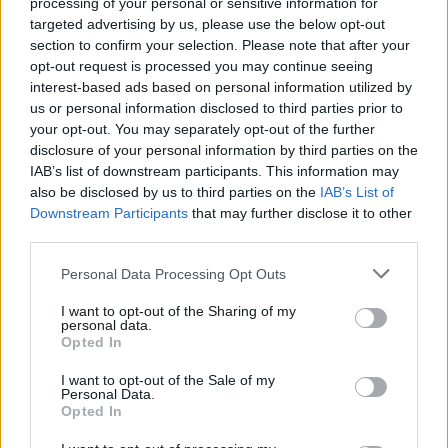
processing of your personal or sensitive information for
Στη δυνατότητα διαλειτουργικότητας μέσω Data Fusion και link
targeted advertising by us, please use the below opt-out
I-16 του ραντάρ Sea Fire με τα ιπτάμενα EMB-145 Eryeye θα
section to confirm your selection. Please note that after your
έπρεπε να προστεθεί και η δυνατότητα διαλειτουργικότητας και
opt-out request is processed you may continue seeing
με τα ραντάρ των P-3B που “βλέπουν” προς τα κάτω και
interest-based ads based on personal information utilized by
us or personal information disclosed to third parties prior to
συμπληρώνουν το κενό του Sea Fire λόγω της καμπυλότητας
your opt-out. You may separately opt-out of the further
της θάλασσας. Εκτός βέβαια κι αν το έχουμε πάρει απόφαση οτι
disclosure of your personal information by third parties on the
τα P-3B είναι “το γεφύρι της Αρτας”. Αλήθεια υπάρχει σήμερα η
IAB’s list of downstream participants. This information may
δυνατότητα απόκτησης μεταχειρισμένων P-3C και
also be disclosed by us to third parties on the
IAB’s List of
εγκατάστασης του ηλεκτρονικού εξοπλισμού που
Downstream Participants
that may further disclose it to other
προβλέπονταν για τα -B στα -C
;
Μπας και ξεκολλήσει το θέμα
!
third parties.
Reply
1
Please note that this website/app uses one or more Google
Personal Data Processing Opt Outs
services and may gather and store information including but
not limited to your visit or usage behaviour. You may click to
I want to opt-out of the Sharing of my
personal data.
grant or deny consent to Google and its third-party tags to
stelios1974
(@stelios1974)
Active Member
Opted In
use your data for below specified purposes in below Google
consent section.
I want to opt-out of the Sale of my
#639861
27 Νοεμβρίου 2024 20:31
Personal Data.
Opted In
The Almost Brilliant WW2 Trap that Could Have Changed
Everything