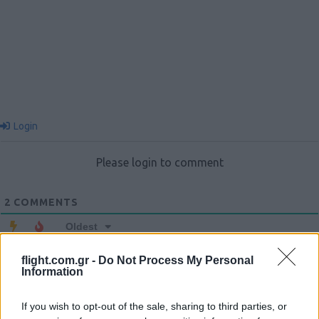
Login
Please login to comment
2
COMMENTS
Oldest
flight.com.gr -
Do Not Process My Personal
christos_choris_a
(@christos_choris_a)
Information
Active Member
#553715
If you wish to opt-out of the sale, sharing to third parties, or
27 Νοεμβρίου 2023 19:15