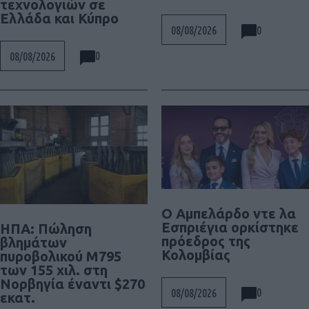
τεχνολογιών σε
Ελλάδα και Κύπρο
0
08/08/2026
0
08/08/2026
Ο Αμπελάρδο ντε λα
Εσπριέγια ορκίστηκε
ΗΠΑ: Πώληση
πρόεδρος της
βλημάτων
Κολομβίας
πυροβολικού M795
των 155 χιλ. στη
Νορβηγία έναντι $270
0
08/08/2026
εκατ.