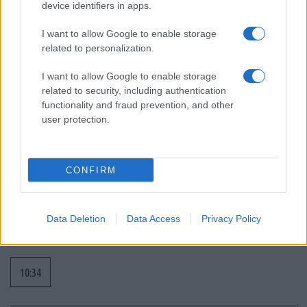
10:55
device identifiers in apps.
I want to allow Google to enable storage
related to personalization.
Οι ΗΠΑ θα προσφέρουν βοήθεια 1 δις
δολαρίων στη νέα κυβέρνηση της
I want to allow Google to enable storage
Κολομβίας
related to security, including authentication
functionality and fraud prevention, and other
user protection.
10:35
CONFIRM
EFA GROUP: Στρατηγική επένδυση στη
Fractal με στόχο την ανάπτυξη
αμυντικών τεχνολογιών σε Ελλάδα και
Data Deletion
Data Access
Privacy Policy
Κύπρο
10:34