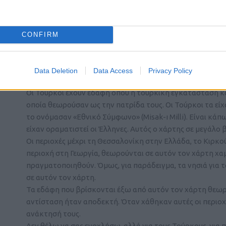
Please login t
4
COMMENTS
CONFIRM
karpat
(@karpat)
Member
Data Deletion
Data Access
Privacy Policy
29 Ιουνίου 2026 21:41
Οι Τούρκοι έχουν εδάφη όπου η τουρκική εγκατάσταση κα
οποία θεωρούσαν ως την πατρίδα τους. Οι Τούρκοι τα είχ
το ονόμασαν «Εθνικό Σύμφωνο» (Misak-ı Milli). Είναι κά
είχαν οραματιστεί οι Έλληνες. Αυτός ο χάρτης σε μεγάλο
Οι περιοχές μέχρι τη Θεσσαλονίκη στην Ελλάδα, το Κιρκο
περιοχή στη Γεωργία, θεωρούνται σε αυτόν τον χάρτη χα
πραγματοποιηθούν. Όμως, για παράδειγμα, τα νησιά για τ
σε αυτόν τον χάρτη.
Τα εδάφη που βρίσκονται έξω από αυτόν τον χάρτη θεω
αντίσταση ήταν αποδεκτή. Όταν χάθηκαν αυτές οι περιοχέ
ανάκτησή τους.
Δεν θέλω να σας ενοχλήσω, αλλά για τους Τούρκους, για 