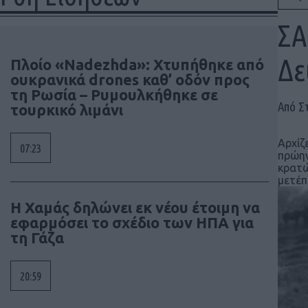
ΣΑ
Δε
Πλοίο «Nadezhda»: Χτυπήθηκε από
ουκρανικά drones καθ’ οδόν προς
τη Ρωσία – Ρυμουλκήθηκε σε
Από Σ
τουρκικό λιμάνι
Αρχίζ
07:23
πρώην
κρατώ
μετέπ
Η Χαμάς δηλώνει εκ νέου έτοιμη να
εφαρμόσει το σχέδιο των ΗΠΑ για
τη Γάζα
20:59