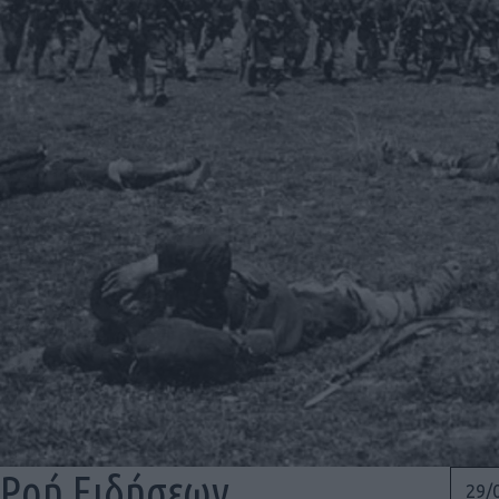
Ροή Ειδήσεων
29/