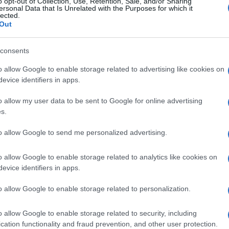
o opt-out of Collection, Use, Retention, Sale, and/or Sharing
ersonal Data that Is Unrelated with the Purposes for which it
lected.
Out
consents
o allow Google to enable storage related to advertising like cookies on
evice identifiers in apps.
o allow my user data to be sent to Google for online advertising
s.
to allow Google to send me personalized advertising.
o allow Google to enable storage related to analytics like cookies on
evice identifiers in apps.
o allow Google to enable storage related to personalization.
Login
o allow Google to enable storage related to security, including
cation functionality and fraud prevention, and other user protection.