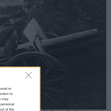
sonal or
ection to
ou may
 personal
out of the