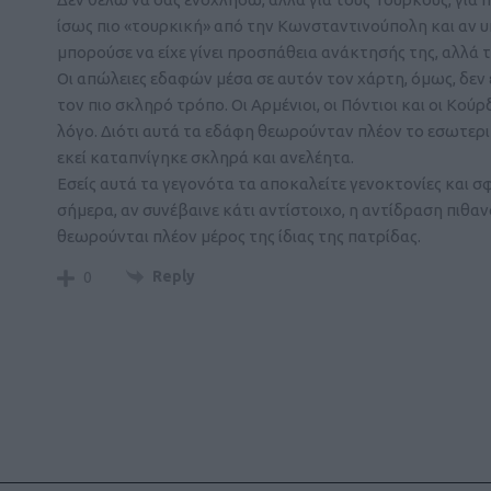
ίσως πιο «τουρκική» από την Κωνσταντινούπολη και αν υ
μπορούσε να είχε γίνει προσπάθεια ανάκτησής της, αλλά τ
Οι απώλειες εδαφών μέσα σε αυτόν τον χάρτη, όμως, δεν
τον πιο σκληρό τρόπο. Οι Αρμένιοι, οι Πόντιοι και οι Κού
λόγο. Διότι αυτά τα εδάφη θεωρούνταν πλέον το εσωτερι
εκεί καταπνίγηκε σκληρά και ανελέητα.
Εσείς αυτά τα γεγονότα τα αποκαλείτε γενοκτονίες και σφ
σήμερα, αν συνέβαινε κάτι αντίστοιχο, η αντίδραση πιθαν
θεωρούνται πλέον μέρος της ίδιας της πατρίδας.
Reply
0