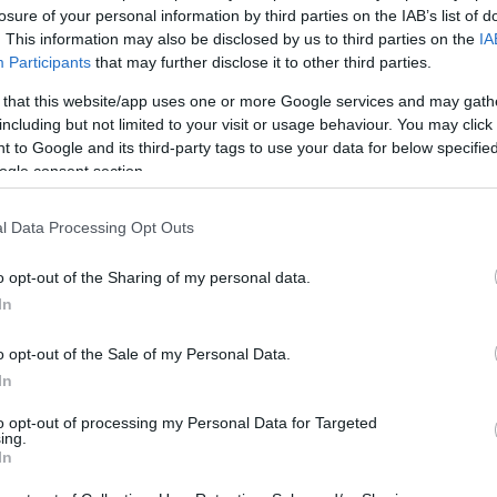
ουσία, η σύμπηξη της Βαλκανικής Συμμαχίας δεν έγινε με τη
losure of your personal information by third parties on the IAB’s list of
ας και του Μαυροβουνίου, αλλά με επιμέρους διμερείς συμφ
. This information may also be disclosed by us to third parties on the
IA
ή Σερβο-Βουλγαρική συμφωνία που καθόριζε την κοινή δράσ
Participants
that may further disclose it to other third parties.
α με συμφωνία με τη Σερβία, για να συνεχιστεί το γαϊτανάκ
οινός σκοπός του πολέμου ήταν η εκδίωξη των Οθωμανών απ
 that this website/app uses one or more Google services and may gath
οκαλύπτονταν, ειδικά στην περιοχή της Μακεδονίας. Αυτή ή
χες του πολέμου έφεραν τους Έλληνες στη Θεσσαλονίκη πριν
including but not limited to your visit or usage behaviour. You may click 
ασαν νοτιότερα από ότι αρχικά είχε συμφωνηθεί με τους Β
 to Google and its third-party tags to use your data for below specifi
ουση αναπόφευκτη και ενώ ο στρατός της ήταν κινητοποιημ
ogle consent section.
έχεια στο
Military History
l Data Processing Opt Outs
o opt-out of the Sharing of my personal data.
In
Ακολουθήστε το
ΠΤΗΣΗ
στο
Google News
και μάθετε πρώτοι όλες τις ειδήσεις.
o opt-out of the Sale of my Personal Data.
θρα που δημοσιεύονται στο flight.com.gr εκφράζουν τους σ
In
ι απαραίτητα τον ιστότοπο. Απαγορεύεται η αναδημοσίευση 
to opt-out of processing my Personal Data for Targeted
ση. Σε αντίθετη περίπτωση θα λαμβάνονται νομικά μέτρα. Ο 
ing.
In
ρεί το δικαίωμα ελέγχου των σχολίων, τα οποία εκφράζουν 
αφέα τους.