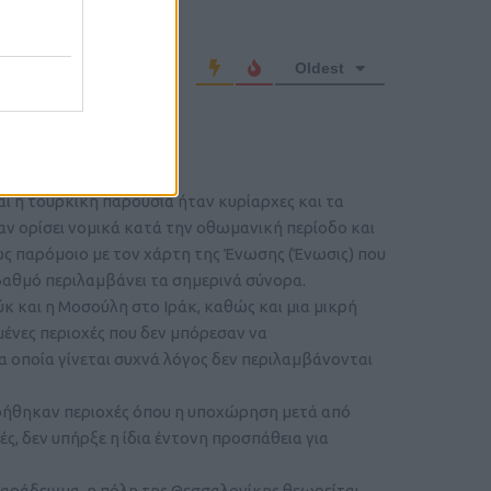
o comment
Oldest
ι η τουρκική παρουσία ήταν κυρίαρχες και τα
αν ορίσει νομικά κατά την οθωμανική περίοδο και
πως παρόμοιο με τον χάρτη της Ένωσης (Ένωσις) που
 βαθμό περιλαμβάνει τα σημερινά σύνορα.
ύκ και η Μοσούλη στο Ιράκ, καθώς και μια μικρή
μένες περιοχές που δεν μπόρεσαν να
α οποία γίνεται συχνά λόγος δεν περιλαμβάνονται
ρήθηκαν περιοχές όπου η υποχώρηση μετά από
ς, δεν υπήρξε η ίδια έντονη προσπάθεια για
παράδειγμα, η πόλη της Θεσσαλονίκης θεωρείται