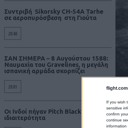
Συντριβή Sikorsky CH-54A Tarhe
σε αεροπυρόσβεση στη Γιούτα
20:40
ΣΑΝ ΣΗΜΕΡΑ – 8 Αυγούστου 1588:
Ναυμαχία του Gravelines, η μεγάλη
ισπανική αρμάδα σκορπίζει
20:01
flight.com
If you wish 
sensitive in
Οι Ινδοί πήγαν Pitch Black 26 με μια
confirm you
ιδιαιτερότητα
continue se
information 