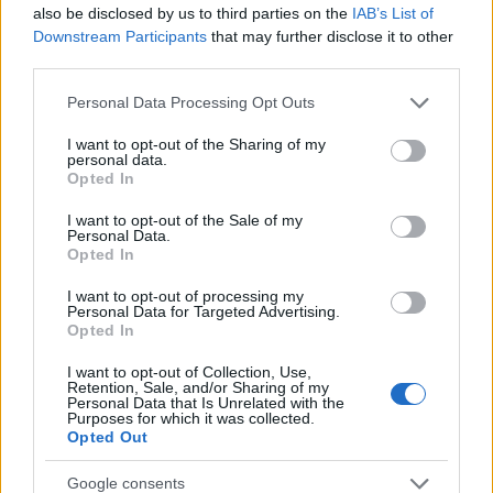
also be disclosed by us to third parties on the
IAB’s List of
Downstream Participants
that may further disclose it to other
third parties.
DangerJetExhaust
(@dangerjetexhaust)
Please note that this website/app uses one or more Google
Trusted Member
Personal Data Processing Opt Outs
services and may gather and store information including but
#662258
25 Μαρτίου 2025 14:40
not limited to your visit or usage behaviour. You may click to
I want to opt-out of the Sharing of my
personal data.
Χρόνια πολλά! Πάντα Ελεύθεροι! Ζήτω το Έθνος! Ζήτω η 25η
grant or deny consent to Google and its third-party tags to
Opted In
Μαρτίου 1821!
use your data for below specified purposes in below Google
consent section.
I want to opt-out of the Sale of my
Reply
10
Personal Data.
Opted In
I want to opt-out of processing my
dimitrisx
(@dimitrisx)
Personal Data for Targeted Advertising.
Noble Member
Opted In
#662286
25 Μαρτίου 2025 16:18
Χρόνια πολλά. Πτήση η σελίδα ανοίγει με δυσκολία, όπως επίσης
I want to opt-out of Collection, Use,
Retention, Sale, and/or Sharing of my
και τα άρθρα. Από android κινητό.
Personal Data that Is Unrelated with the
Purposes for which it was collected.
Opted Out
Reply
5
View Replies
(1)
Google consents