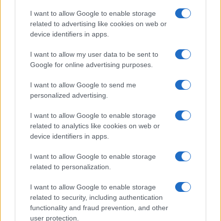
Alcibiades
(@alcibiades)
Trusted Member
I want to allow Google to enable storage
related to advertising like cookies on web or
#662295
device identifiers in apps.
25 Μαρτίου 2025 16:58
Χρόνια Πολλά Ελλάδα!
I want to allow my user data to be sent to
Google for online advertising purposes.
Reply
5
I want to allow Google to send me
personalized advertising.
Tasos
(@tasos)
Active Member
I want to allow Google to enable storage
#662299
25 Μαρτίου 2025 17:23
related to analytics like cookies on web or
device identifiers in apps.
Το ΄΄ Πάντα Ελεύθεροι΄΄ προϋποθέτει
οικονομική ευμάρεια,
κοινωνική συνοχή και στρατιωτική ισχύ….
I want to allow Google to enable storage
related to personalization.
Χρόνια πολλά σε όλους!
Reply
I want to allow Google to enable storage
5
related to security, including authentication
functionality and fraud prevention, and other
user protection.