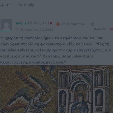
Reply
12
evo_ii
(@evo_ii)
Trusted Member
#662251
25 Μαρτίου 2025 13:31
“Σήμερον τῆς σωτηρίας ἡμῶν τό Κεφάλαιον, καί τοῦ ἀπ᾽
αἰῶνος Μυστηρίου ἡ φανέρωσις· ὁ Υἱός τοῦ Θεοῦ, Υἱός τῆς
Παρθένου γίνεται, καί Γαβριήλ τὴν χάριν εὐαγγελίζεται. Διό
καὶ ἡμεῖς σὺν αὐτῷ τῇ Θεοτόκῳ βοήσωμεν· Χαῖρε
Κεχαριτωμένη, ὁ Κύριος μετὰ σοῦ.”