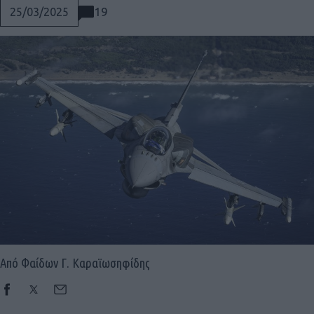
19
25/03/2025
Από Φαίδων Γ. Καραϊωσηφίδης
Social