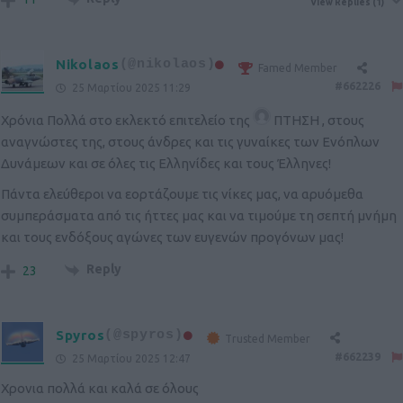
View Replies
(1)
Nikolaos
(@nikolaos)
Famed Member
#662226
25 Μαρτίου 2025 11:29
Χρόνια Πολλά στο εκλεκτό επιτελείο της
ΠΤΗΣΗ
, στους
αναγνώστες της, στους άνδρες και τις γυναίκες των Ενόπλων
Δυνάμεων και σε όλες τις Ελληνίδες και τους Έλληνες!
Πάντα ελεύθεροι να εορτάζουμε τις νίκες μας, να αρυόμεθα
συμπεράσματα από τις ήττες μας και να τιμούμε τη σεπτή μνήμη
και τους ενδόξους αγώνες των ευγενών προγόνων μας!
Reply
23
Spyros
(@spyros)
Trusted Member
#662239
25 Μαρτίου 2025 12:47
Χρονια πολλά και καλά σε όλους