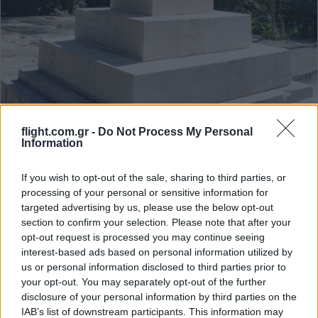
flight.com.gr -
Do Not Process My Personal
Information
Reply
If you wish to opt-out of the sale, sharing to third parties, or
17
View Replies
(1)
processing of your personal or sensitive information for
targeted advertising by us, please use the below opt-out
section to confirm your selection. Please note that after your
KostisM
(@kostism)
Active Member
opt-out request is processed you may continue seeing
#662257
25 Μαρτίου 2025 14:26
interest-based ads based on personal information utilized by
us or personal information disclosed to third parties prior to
Χρόνια πολλά στον Ελληνισμό. Τιμή και δόξα στους προγόνους
your opt-out. You may separately opt-out of the further
μας που αγωνίσθηκαν και πέθαναν για την Ελευθερία μας !
disclosure of your personal information by third parties on the
IAB’s list of downstream participants. This information may
Reply
10