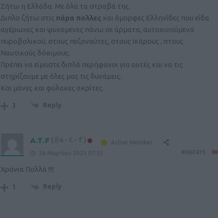
Ζήτω η Ελλάδα. Με όλα τα στραβά της.
Διπλο ζήτω στις
πάρα πολλες
και όμορφες Ελληνίδες που είδα
αγέρωχες και ψυχομενες πάνω σε άρματα, αυτοκινούμενα
πυροβολικού, στους πεζοναύτες, στους Ικάρους , στους
Ναυτικούς δόκιμους.
Πρέπει να είμαστε διπλά περήφανοι για αυτές και να τις
στηρίζουμε με όλες μας τις δυνάμεις.
Και μάνες και φύλακες ακρίτες.
Reply
3
A.T.F
(@a-t-f)
Active Member
#662415
26 Μαρτίου 2025 07:53
Χρόνια Πολλά !!!!
Reply
1