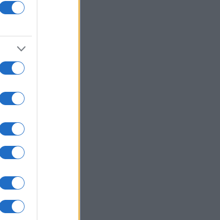
χωρίς γραπτή
ιστότοπος
μόνο το