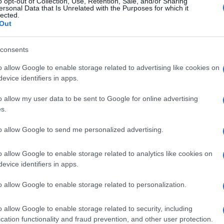
o opt-out of Collection, Use, Retention, Sale, and/or Sharing
ι απαραίτητα τον ιστότοπο. Απαγορεύεται η αναδημοσίευση 
ersonal Data that Is Unrelated with the Purposes for which it
ση. Σε αντίθετη περίπτωση θα λαμβάνονται νομικά μέτρα. Ο 
lected.
Out
ρεί το δικαίωμα ελέγχου των σχολίων, τα οποία εκφράζουν 
αφέα τους.
consents
o allow Google to enable storage related to advertising like cookies on
evice identifiers in apps.
o allow my user data to be sent to Google for online advertising
s.
to allow Google to send me personalized advertising.
o allow Google to enable storage related to analytics like cookies on
evice identifiers in apps.
o allow Google to enable storage related to personalization.
o allow Google to enable storage related to security, including
cation functionality and fraud prevention, and other user protection.