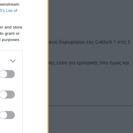
κεμβρίου
 downstream
B’s List of
er and store
to grant or
ed purposes
(δεύτερου) τηλεπισκοπικού δορυφόρου της Gokturk 1 στις 5
νατότητα τηλεπισκόπισης τόσο για εμπορικές όσο όμως και
αρίου)
υντάκτες τους