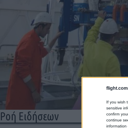
flight.com
If you wish 
sensitive in
Ροή Ειδήσεων
confirm you
01/
continue se
information 