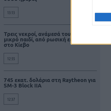
13:13
Τρεις νεκροί, ανάμεσά τους ένα
μικρό παιδί, από ρωσική επίθεση
στο Κίεβο
12:55
745 εκατ. δολάρια στη Raytheon για
SM-3 Block IIA
12:37