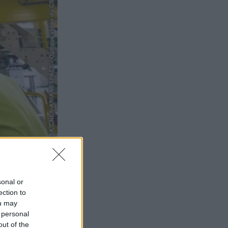
sonal or
ection to
ou may
 personal
out of the