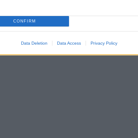
Login
CONFIRM
Please login t
Data Deletion
Data Access
Privacy Policy
9
COMMENTS