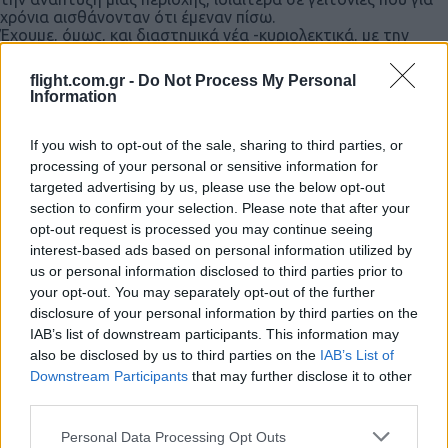
χρόνια αισθάνονταν ότι έμεναν πίσω.
Έχουμε, όμως, και διαστημικά νέα -κυριολεκτικά, με την
Ελλάδα να διαθέτει πλέον 17 μικροδορυφόρους σε τροχιά,
μετά την πρόσφατη εκτόξευση 6 νέων μικροδορυφόρων -2
flight.com.gr -
Do Not Process My Personal
της αποστολής Hellenic Space Dawn και οι άλλοι 4 είναι
Information
θερμικοί, ειδικά σχεδιασμένοι για έγκαιρη ανίχνευση και
παρακολούθηση πυρκαγιών σχεδόν σε πραγματικό χρόνο.
Τα δεδομένα τους ενσωματώνονται στον Κυβερνητικό
If you wish to opt-out of the sale, sharing to third parties, or
Κόμβο Παρατήρησης της Γης, προσφέροντας ένα ενιαίο
processing of your personal or sensitive information for
επιχειρησιακό εργαλείο για την Πολιτική Προστασία και τη
targeted advertising by us, please use the below opt-out
Δημόσια Διοίκηση, επιτρέποντας την ταχύτερη ανταπόκριση
section to confirm your selection. Please note that after your
των δυνάμεων πυρόσβεσης. Παράλληλα, οι μικροδορυφόροι
opt-out request is processed you may continue seeing
μπορούν να ανιχνεύουν πλοία, πλημμύρες και αλλαγές στο
περιβάλλον, δίνοντας στη χώρα δυνατότητες που μέχρι πριν
interest-based ads based on personal information utilized by
λίγα χρόνια έμοιαζαν αρκετά μακρινές.
us or personal information disclosed to third parties prior to
Στην ανασκόπηση της περασμένης Κυριακής είχα αναφερθεί
your opt-out. You may separately opt-out of the further
στην ίδρυση Δημόσιας Επαγγελματικής Σχολής
disclosure of your personal information by third parties on the
Κινηματογράφου και Οπτικοακουστικής Δημιουργίας, μετά
IAB’s list of downstream participants. This information may
την ανάκαμψη του κλάδου και την προσέλκυση μεγάλων
also be disclosed by us to third parties on the
IAB’s List of
διεθνών παραγωγών στη χώρα μας. Αυτό που δεν σας είπα
είναι για το δεύτερο πενταετές σχέδιο δράσης «Greece on
Downstream Participants
that may further disclose it to other
Screen», ύψους 750 εκ. ευρώ, για να αποκτήσει η χώρα ένα
third parties.
συνεκτικό και πλήρως χρηματοδοτημένο εθνικό σχέδιο για
το σύνολο της οπτικοακουστικής δημιουργίας. Ήδη η
Please note that this website/app uses one or more Google
Personal Data Processing Opt Outs