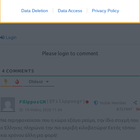
Data Deletion
Data Access
Privacy Policy
Login
Please login to comment
4
COMMENTS
Oldest
FilipposGR
(@filipposgr)
Noble Member
#727497
10 Μαΐου 2026 11:44
Να περηφανεύεσαι που η χώρα εξάγει ρεύμα, την ίδια στιγμή που
ο Έλληνας πληρώνει την πιο ακριβή κιλοβατώρα! Εκτός τόπου
και χρόνου άλλη μια φορά!