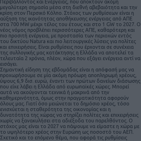
Περιβάλλοντος και Ενέργειας, που αποκτούν ακόμη
μεγαλύτερη σημασία μέσα στη διεθνή αβεβαιότητα και την
κρίση στον Περσικό Κόλπο. Στόχος των ρυθμίσεων είναι η
αύξηση της ικανότητας αποθήκευσης ενέργειας από ΑΠΕ
στα 700 MW μέχρι τέλος του έτους και στο 1 GW το 2027. Ο
νέος νόμος προβλέπει περισσότερες ΑΠΕ, καθαρότερη και
πιο προσιτή ενέργεια, με προστασία των περιοχών εντός
του δικτύου Natura και πιο λειτουργικές λύσεις για πολίτες
και επιχειρήσεις. Είναι ρυθμίσεις που έρχονται σε συνέχεια
της συλλογικής μας κατάκτησης η Ελλάδα να αποτελεί τα
τελευταία 2 χρόνια, πλέον, χώρα που εξάγει ενέργεια αντί να
εισάγει.
Σημαντική είδηση της εβδομάδας είναι η απόφασή μας να
προχωρήσουμε σε μία ακόμη πρόωρη αποπληρωμή χρέους,
ύψους 6,9 δισ. ευρώ, έναντι των πρώτων δανείων διάσωσης
που είχε λάβει η Ελλάδα από ευρωπαϊκές χώρες. Μπορεί
αυτά να ακούγονται τεχνικά ή μακρινά από την
καθημερινότητα, όμως στην πραγματικότητα αφορούν
όλους μας. Γιατί όσο μειώνεται το δημόσιο χρέος, τόσο
ενισχύεται η σταθερότητα της οικονομίας και η
δυνατότητα της χώρας να στηρίζει πολίτες και επιχειρήσεις
χωρίς να ξανακυλήσει στα αδιέξοδα του παρελθόντος. Ο
στόχος μας είναι το 2027 να πάψουμε να είμαστε η χώρα με
το υψηλότερο χρέος στην Ευρώπη ως ποσοστό του ΑΕΠ.
Σχετικό και το επόμενο θέμα, που αφορά τις ρυθμίσεις