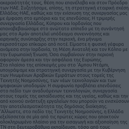
ακεραιότητάς τους, θέση που επανέλαβα και στον Πρόεδρο
των ΗΑΕ. Συζητήσαμε, επίσης, τη στρατηγική εταιρική σχέση
Ελλάδας-ΗΑΕ, καθώς και την ενίσχυση της συνεργασίας μας
με έμφαση στο εμπόριο και τις επενδύσεις. Η τριμερής
συνεργασία Ελλάδας, Κύπρου και Ιορδανίας που
επαναβεβαιώσαμε στο ανώτατο επίπεδο με τη συνάντησή
μας στο Αμάν αποτελεί υπόδειγμα συνεννόησης και
ειρηνικής συνύπαρξης στην περιοχή, ένα μήνυμα
περισσότερο επίκαιρο από ποτέ. Είμαστε η φυσική γέφυρα
ανάμεσα στην Ιορδανία, τη Μέση Ανατολή και τον Κόλπο με
την Ευρωπαϊκή Ένωση. Όσα συμβαίνουν στην περιοχή
αφορούν άμεσα και την ασφάλεια της Ευρώπης.
Στο πλαίσιο της επίσκεψής μου στο ‘Αμπου Ντάμπι,
υπογράψαμε και στρατηγική συνεργασία με την Κυβέρνηση
των Ηνωμένων Αραβικών Εμιράτων στους τομείς της
Τεχνητής Νοημοσύνης, των νέων τεχνολογιών και των
ψηφιακών υποδομών. Η συμφωνία προβλέπει επενδύσεις
στο πεδίο των αναδυόμενων τεχνολογιών, συνεργασία
στους τομείς της εκπαίδευσης και της υγείας, καθώς και την
από κοινού ανάπτυξη εργαλείων που μπορούν να ενισχύσουν
την αποτελεσματικότητα της δημόσιας διοίκησης.
‘Αλλωστε, στο πεδίο της Τεχνητής Νοημοσύνης, η Ελλάδα
εξελίσσεται σε μία από τις πρώτες χώρες που αποκτούν
ολοκληρωμένο πλαίσιο για την εισαγωγή και αξιοποίηση της
ΤΝ στη δευτεροβάθμια εκπαίδευση, τόσο από τους