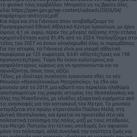
το φυσικό τους περιβάλλον. Μπορείτε να τις βρείτε όλες
εδώ: https://ypen.gov.gr/wp-content/uploads/2026/04/
παράρτημα-απάτητες.pdf.
Και πάμε και στα Γιάννενα όπου αναβαθμίζουμε το
Πανηπειρωτικό Εθνικό Αθλητικό Κέντρο Ιωαννίνων, με έργα
ύψους 4,1 εκ. ευρώ, πέραν της μόνιμης αύξησης στην ετήσια
χρηματοδότηση κατά 81,4% από το 2024. Υπολογίζουμε στο
τέλος του 2027 να έχουν ολοκληρωθεί όλες οι παρεμβάσεις.
Για την ιστορία, τα Γιάννενα είναι μια ισχυρή αθλητική
περιφέρεια με 125 σωματεία, 8.641 αθλητές/τριες και 198
προπονητές/τριες. Τώρα θα έχουν καλύτερους και
ασφαλέστερους χώρους για να προπονούνται και να
αγωνίζονται, όπως τους αξίζει.
Τέλος, με ιδιαίτερη συγκίνηση εγκαινίασα χθες το νέο
Μουσείο «Θεσσαλονικέων Μητρόπολις», το 29ο νέο
μουσείο από το 2019, μια κιβωτό που περικλείει πληθώρα
αποτυπωμάτων της μακράς ιστορίας της Θεσσαλονίκης και
όλης της Μακεδονίας, με χιλιάδες εξαιρετικά ευρήματα από
τις ανασκαφές για την κατασκευή του Μετρό. Το μουσείο
στεγάζεται στο πρώην στρατόπεδο Παύλου Μελά, στη
Δυτική Θεσσαλονίκη, και έρχεται να προστεθεί στα νέα
πολιτιστικά τοπόσημα της πόλης, μαζί με τους σταθμούς
του Μετρό. Πιστεύω ότι τέτοιες υποδομές δεν αφορούν
μόνο τον πολιτισμό, αλλά συνολικά την ποιότητα ζωής και
την ανάπτυξη μιας περιοχής, ιδιαίτερα σε γειτονιές που για