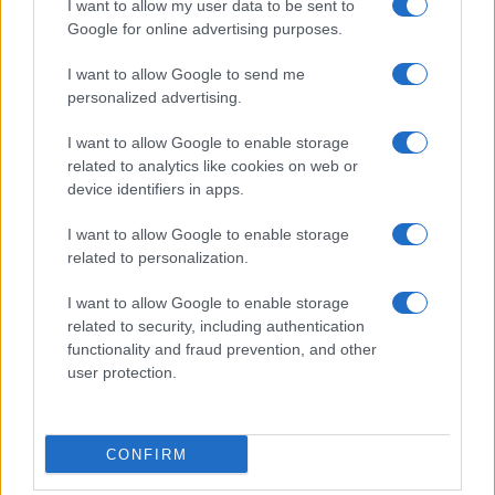
και μάθετε πρώτοι όλες τις ειδήσεις.
I want to allow my user data to be sent to
Google for online advertising purposes.
Τα άρθρα που δημοσιεύονται στο flight.com.gr εκφράζουν
τους συντάκτες τους κι όχι απαραίτητα τον ιστότοπο.
I want to allow Google to send me
Απαγορεύεται η αναδημοσίευση χωρίς γραπτή έγκριση. Σε
personalized advertising.
αντίθετη περίπτωση θα λαμβάνονται νομικά μέτρα. Ο
I want to allow Google to enable storage
ιστότοπος διατηρεί το δικαίωμα ελέγχου των σχολίων, τα
related to analytics like cookies on web or
οποία εκφράζουν μόνο το συγγραφέα τους.
device identifiers in apps.
I want to allow Google to enable storage
related to personalization.
I want to allow Google to enable storage
related to security, including authentication
functionality and fraud prevention, and other
user protection.
CONFIRM