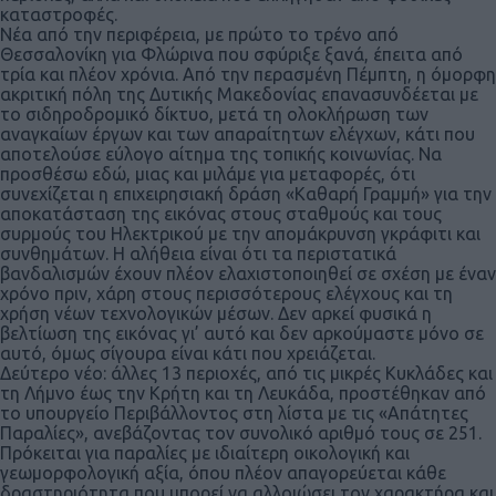
καταστροφές.
Νέα από την περιφέρεια, με πρώτο το τρένο από
Θεσσαλονίκη για Φλώρινα που σφύριξε ξανά, έπειτα από
τρία και πλέον χρόνια. Από την περασμένη Πέμπτη, η όμορφη
ακριτική πόλη της Δυτικής Μακεδονίας επανασυνδέεται με
το σιδηροδρομικό δίκτυο, μετά τη ολοκλήρωση των
αναγκαίων έργων και των απαραίτητων ελέγχων, κάτι που
αποτελούσε εύλογο αίτημα της τοπικής κοινωνίας. Να
προσθέσω εδώ, μιας και μιλάμε για μεταφορές, ότι
συνεχίζεται η επιχειρησιακή δράση «Καθαρή Γραμμή» για την
αποκατάσταση της εικόνας στους σταθμούς και τους
συρμούς του Ηλεκτρικού με την απομάκρυνση γκράφιτι και
συνθημάτων. Η αλήθεια είναι ότι τα περιστατικά
βανδαλισμών έχουν πλέον ελαχιστοποιηθεί σε σχέση με έναν
χρόνο πριν, χάρη στους περισσότερους ελέγχους και τη
χρήση νέων τεχνολογικών μέσων. Δεν αρκεί φυσικά η
βελτίωση της εικόνας γι’ αυτό και δεν αρκούμαστε μόνο σε
αυτό, όμως σίγουρα είναι κάτι που χρειάζεται.
Δεύτερο νέο: άλλες 13 περιοχές, από τις μικρές Κυκλάδες και
τη Λήμνο έως την Κρήτη και τη Λευκάδα, προστέθηκαν από
το υπουργείο Περιβάλλοντος στη λίστα με τις «Απάτητες
Παραλίες», ανεβάζοντας τον συνολικό αριθμό τους σε 251.
Πρόκειται για παραλίες με ιδιαίτερη οικολογική και
γεωμορφολογική αξία, όπου πλέον απαγορεύεται κάθε
δραστηριότητα που μπορεί να αλλοιώσει τον χαρακτήρα και