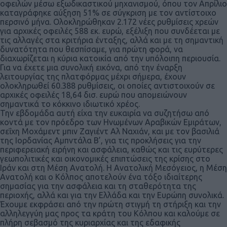
οφειλών μέσω εξωδικαστικού μηχανισμού, όπου τον Απρίλιο
καταγράφηκε αύξηση 51% σε σύγκριση με τον αντίστοιχο
περσινό μήνα. Ολοκληρώθηκαν 2.172 νέες ρυθμίσεις χρεών
για αρχικές οφειλές 588 εκ. ευρώ, εξέλιξη που συνδέεται με
τις αλλαγές στα κριτήρια ένταξης, αλλά και με τη σημαντική
δυνατότητα που θεσπίσαμε, για πρώτη φορά, να
διαχωρίζεται η κύρια κατοικία από την υπόλοιπη περιουσία.
Για να έχετε μια συνολική εικόνα, από την έναρξη
λειτουργίας της πλατφόρμας μέχρι σήμερα, έχουν
ολοκληρωθεί 60.388 ρυθμίσεις, οι οποίες αντιστοιχούν σε
αρχικές οφειλές 18,64 δισ. ευρώ που απομειώνουν
σημαντικά το κόκκινο ιδιωτικό χρέος.
Την εβδομάδα αυτή είχα την ευκαιρία να συζητήσω από
κοντά με τον πρόεδρο των Ηνωμένων Αραβικών Εμιράτων,
σεΐχη Μοχάμεντ μπιν Ζαγιέντ Αλ Ναχιάν, και με τον βασιλιά
της Ιορδανίας Αμπντάλα Β’, για τις προκλήσεις για την
περιφερειακή ειρήνη και ασφάλεια, καθώς και τις ευρύτερες
γεωπολιτικές και οικονομικές επιπτώσεις της κρίσης στο
Ιράν και στη Μέση Ανατολή. Η Ανατολική Μεσόγειος, η Μέση
Ανατολή και ο Κόλπος αποτελούν ένα τόξο ιδιαίτερης
σημασίας για την ασφάλεια και τη σταθερότητα της
περιοχής, αλλά και για την Ελλάδα και την Ευρώπη συνολικά.
Έχουμε εκφράσει από την πρώτη στιγμή τη στήριξη και την
αλληλεγγύη μας προς τα κράτη του Κόλπου και καλούμε σε
πλήρη σεβασμό της κυριαρχίας και της εδαφικής