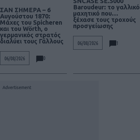
SNCASE SE.5000
Baroudeur: το γαλλικό
ΣΑΝ ΣΗΜΕΡΑ – 6
μαχητικό που…
Αυγούστου 1870:
ξέχασε τους τροχούς
Μάχες του Spicheren
προσγείωσης
και του Wörth, ο
γερμανικός στρατός
διαλύει τους Γάλλους
1
06/08/2026
0
06/08/2026