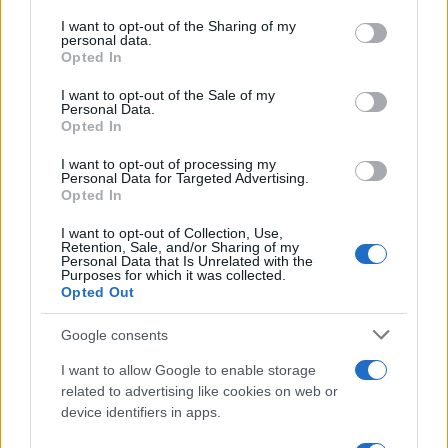
Ελλάδα έχει μπει δυναμικά στον χάρτη των διεθνών
services and may gather and store information including but
παραγωγών, όμως πιστεύω ότι υπάρχουν ακόμη
not limited to your visit or usage behaviour. You may click to
I want to opt-out of the Sharing of my
μεγαλύτερες δυνατότητες τα επόμενα χρόνια,
personal data.
grant or deny consent to Google and its third-party tags to
προσελκύοντας παραγωγές και από νέες αγορές, όπως η
Opted In
use your data for below specified purposes in below Google
Κίνα ή η Ινδία. Το πακέτο αυτό εξασφαλίζει επαρκείς πόρους
consent section.
για τις ελληνικές παραγωγές που ποτέ έως σήμερα δεν
I want to opt-out of the Sale of my
έλαβαν αντίστοιχη οικονομική στήριξη από την πολιτεία.
Personal Data.
Εδώ σας αφήνω. Την επόμενη Κυριακή δεν θα έχουμε την
Opted In
καθιερωμένη ανασκόπηση, καθώς θα βρίσκομαι στο
Συνέδριο της Νέας Δημοκρατίας. Θα επανέλθουμε κανονικά
I want to opt-out of processing my
Personal Data for Targeted Advertising.
την αμέσως επόμενη εβδομάδα, με όλα όσα θα έχουν
Opted In
μεσολαβήσει. Καλή Κυριακή σε όλες και όλους!».
I want to opt-out of Collection, Use,
Retention, Sale, and/or Sharing of my
Personal Data that Is Unrelated with the
Purposes for which it was collected.
Opted Out
Google consents
I want to allow Google to enable storage
related to advertising like cookies on web or
device identifiers in apps.
Ακολουθήστε το
ΠΤΗΣΗ
στο
Google News