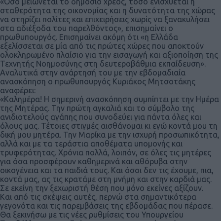
«Όσο μειώνεται το δημόσιο χρέος, τόσο ενισχύεται η
σταθερότητα της οικονομίας και η δυνατότητα της χώρας
να στηρίζει πολίτες και επιχειρήσεις χωρίς να ξανακυλήσει
στα αδιέξοδα του παρελθόντος», επισημαίνει ο
πρωθυπουργός. Επισημαίνει ακόμη ότι «η Ελλάδα
εξελίσσεται σε μία από τις πρώτες χώρες που αποκτούν
ολοκληρωμένο πλαίσιο για την εισαγωγή και αξιοποίηση της
Τεχνητής Νοημοσύνης στη δευτεροβάθμια εκπαίδευση».
Αναλυτικά στην ανάρτησή του με την εβδομαδιαία
ανασκόπηση ο πρωθυπουργός Κυριάκος Μητσοτάκης
αναφέρει:
«Καλημέρα! Η σημερινή ανασκόπηση συμπίπτει με την Ημέρα
της Μητέρας. Την πρώτη αγκαλιά και το σύμβολο της
ανιδιοτελούς αγάπης που συνοδεύει για πάντα όλες και
όλους μας. Τέτοιες στιγμές αισθάνομαι κι εγώ κοντά μου τη
δική μου μητέρα. Την Μαρίκα με την ισχυρή προσωπικότητα,
αλλά και με τα τεράστια αποθέματα υπομονής και
τρυφερότητας. Χρόνια πολλά, λοιπόν, σε όλες τις μητέρες
για όσα προσφέρουν καθημερινά και αθόρυβα στην
οικογένεια και τα παιδιά τους. Και όσοι δεν τις έχουμε, πια,
κοντά μας, ας τις κρατάμε στη μνήμη και στην καρδιά μας.
Σε εκείνη την ξεχωριστή θέση που μόνο εκείνες αξίζουν.
Και από τις σκέψεις αυτές, περνώ στα σημαντικότερα
γεγονότα και τις παρεμβάσεις της εβδομάδας που πέρασε.
Θα ξεκινήσω με τις νέες ρυθμίσεις του Υπουργείου