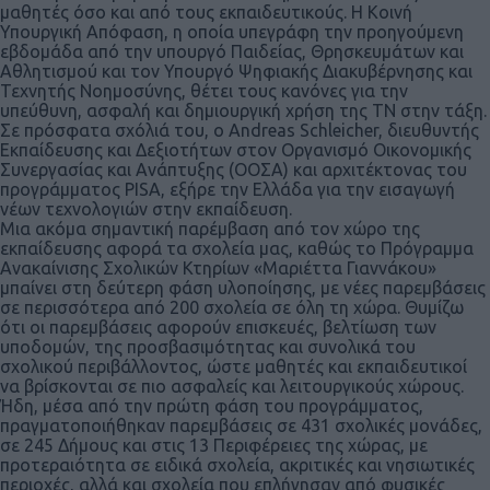
μαθητές όσο και από τους εκπαιδευτικούς. Η Κοινή
Υπουργική Απόφαση, η οποία υπεγράφη την προηγούμενη
εβδομάδα από την υπουργό Παιδείας, Θρησκευμάτων και
Αθλητισμού και τον Υπουργό Ψηφιακής Διακυβέρνησης και
Τεχνητής Νοημοσύνης, θέτει τους κανόνες για την
υπεύθυνη, ασφαλή και δημιουργική χρήση της ΤΝ στην τάξη.
Σε πρόσφατα σχόλιά του, ο Andreas Schleicher, διευθυντής
Εκπαίδευσης και Δεξιοτήτων στον Οργανισμό Οικονομικής
Συνεργασίας και Ανάπτυξης (ΟΟΣΑ) και αρχιτέκτονας του
προγράμματος PISA, εξήρε την Ελλάδα για την εισαγωγή
νέων τεχνολογιών στην εκπαίδευση.
Μια ακόμα σημαντική παρέμβαση από τον χώρο της
εκπαίδευσης αφορά τα σχολεία μας, καθώς το Πρόγραμμα
Ανακαίνισης Σχολικών Κτηρίων «Μαριέττα Γιαννάκου»
μπαίνει στη δεύτερη φάση υλοποίησης, με νέες παρεμβάσεις
σε περισσότερα από 200 σχολεία σε όλη τη χώρα. Θυμίζω
ότι οι παρεμβάσεις αφορούν επισκευές, βελτίωση των
υποδομών, της προσβασιμότητας και συνολικά του
σχολικού περιβάλλοντος, ώστε μαθητές και εκπαιδευτικοί
να βρίσκονται σε πιο ασφαλείς και λειτουργικούς χώρους.
Ήδη, μέσα από την πρώτη φάση του προγράμματος,
πραγματοποιήθηκαν παρεμβάσεις σε 431 σχολικές μονάδες,
σε 245 Δήμους και στις 13 Περιφέρειες της χώρας, με
προτεραιότητα σε ειδικά σχολεία, ακριτικές και νησιωτικές
περιοχές, αλλά και σχολεία που επλήγησαν από φυσικές