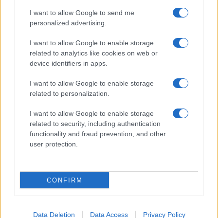
κατακλυσμιαίες αγορές των …κινεζικών ηλεκτρικών για τα
I want to allow Google to send me
οποία δεν υπάρχει ούτε ένα εργοστάσιο στην Ευρώπη (αν δεν
personalized advertising.
κάνω λάθος) από μια Κίνα που γράφει το περιβάλλον στα παλαιά
I want to allow Google to enable storage
της υποδήματα και δηλητηριάζει τον πλανήτη για την
related to analytics like cookies on web or
εξωφρενική παραγωγή αυτών των οχημάτων.
device identifiers in apps.
• το FCAS, αντίστοιχη ιστορία του ELKAK του Dendias, xαμενη
15ετια κουστουμαρισμενου κ…λοβαρεματος αλλήλων , ο
I want to allow Google to enable storage
related to personalization.
καθένας με τα δικά του αστεία κόμπλεξ , δυσλειτουργίες και
κολληματα) χωρίς να υπάρχει καν σε 3D.
I want to allow Google to enable storage
Δεν υπάρχει ελπίδα για αυτή την ήπειρο.
related to security, including authentication
functionality and fraud prevention, and other
Reply
4
user protection.
Βασίλης Σιταράς
(@sitaras)
Active Member
CONFIRM
#733143
9 Ιουνίου 2026 18:09
Oops!…I Did It Again… Η ιστορία επαναλαμβάνεται με
Data Deletion
Data Access
Privacy Policy