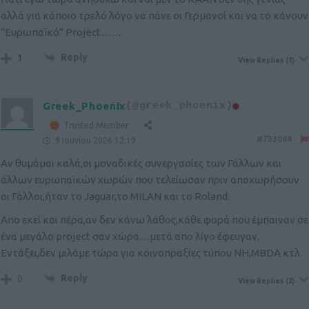
αλλά για κάποιο τρελό λόγο να πάνε οι Γερμανοί και να το κάνουν
“Ευρωπαϊκό” Project……
Reply
1
View Replies
(1)
Greek_Phoenix
(@greek_phoenix)
Trusted Member
#733084
9 Ιουνίου 2026 12:19
Αν θυμάμαι καλά,οι μοναδικές συνεργασίες των Γάλλων και
άλλων ευρωπαϊκών χωρών που τελείωσαν πριν αποχωρήσουν
οι Γάλλοι,ήταν το Jaguar,το MILAN και το Roland.
Απο εκεί και πέρα,αν δεν κάνω λάθος,κάθε φορά που έμπαιναν σε
ένα μεγάλο project σαν χώρα…μετά απο λίγο έφευγαν.
Εντάξει,δεν μιλάμε τώρα για κοινοπραξίες τύπου NH,MBDA κτλ.
Reply
0
View Replies
(2)