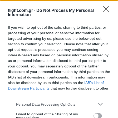
CKS
(@cks)
Active Member
flight.com.gr -
Do Not Process My Personal
#733098
Information
9 Ιουνίου 2026 13:27
Αποκτά κάποια λογική το ΚΑΑΝ για την Ισπανία.
If you wish to opt-out of the sale, sharing to third parties, or
Reply
0
processing of your personal or sensitive information for
targeted advertising by us, please use the below opt-out
section to confirm your selection. Please note that after your
opt-out request is processed you may continue seeing
Stereoscope
(@stereoscope)
Noble Member
interest-based ads based on personal information utilized by
us or personal information disclosed to third parties prior to
#733102
9 Ιουνίου 2026 13:49
your opt-out. You may separately opt-out of the further
disclosure of your personal information by third parties on the
Πάντως μόνο τη μια πλευρά ακούμε.
IAB’s list of downstream participants. This information may
Reply
0
also be disclosed by us to third parties on the
IAB’s List of
Downstream Participants
that may further disclose it to other
third parties.
AntePortas
(@anteportas)
Please note that this website/app uses one or more Google
Personal Data Processing Opt Outs
#733106
9 Ιουνίου 2026 14:25
services and may gather and store information including but
not limited to your visit or usage behaviour. You may click to
I want to opt-out of the Sharing of my
Δεν πειράζει θα πάρουν Κααν όσο δεν πήραν φ35 και θα
personal data.