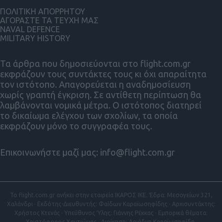
ΠΟΛΙΤΙΚΗ ΑΠΟΡΡΗΤΟΥ
ΑΓΟΡΑΣΤΕ ΤΑ ΤΕΥΧΗ ΜΑΣ
NAVAL DEFENCE
MILITARY HISTORY
Τα άρθρα που δημοσιεύονται στο flight.com.gr
εκφράζουν τους συντάκτες τους κι όχι απαραίτητα
τον ιστότοπο. Απαγορεύεται η αναδημοσίευση
χωρίς γραπτή έγκριση. Σε αντίθετη περίπτωση θα
λαμβάνονται νομικά μέτρα. Ο ιστότοπος διατηρεί
το δικαίωμα ελέγχου των σχολίων, τα οποία
εκφράζουν μόνο το συγγραφέα τους.
Επικοινωνήστε μαζί μας:
info@flight.com.gr
Το flight.com.gr ανήκει στην εταιρεία ΙΚΑΡΟΣ ΙΚΕ. Έδρα: Μεσογείων 321,
Χαλάνδρι · Εκδότης-Διευθυντής: Φαίδων Καραϊωσηφίδης · Αρχισυντάκτης:
Χρήστος Κτενάς · Υπεύθυνος Ύλης: Γιάννης Ρέκκας · Εμπορικά θέματα:
Χριστόφορος Χαντιώνας · Διοίκηση: Αριάδνη Καραϊωσηφίδη.