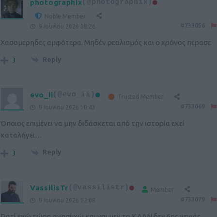
photographix
(@photographix)
Noble Member
#733056
9 Ιουνίου 2026 08:26
Χασομερηδες αμφότερα. Μηδέν ρεαλισμός και ο χρόνος περασε
Reply
3
evo_ii
(@evo_ii)
Trusted Member
#733069
9 Ιουνίου 2026 10:43
Όποιος επιμένει να μην διδάσκεται από την ιστορία εκεί
καταλήγει…
Reply
3
VassilisTr
(@vassilistr)
Member
#733079
9 Ιουνίου 2026 12:08
Γιατί εγώ τώρα ανησυχώ και ναι μεν το KAAN δεν 6ης γενιάς