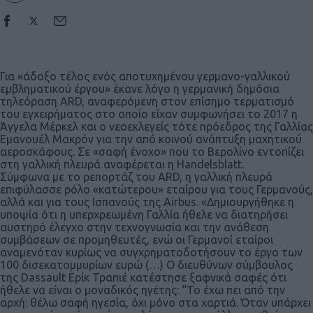
Για «άδοξο τέλος ενός αποτυχημένου γερμανο-γαλλικού
εμβληματικού έργου» έκανε λόγο η γερμανική δημόσια
τηλεόραση ARD, αναφερόμενη στον επίσημο τερματισμό
του εγχειρήματος στο οποίο είχαν συμφωνήσει το 2017 η
Άγγελα Μέρκελ και ο νεοεκλεγείς τότε πρόεδρος της Γαλλίας
Εμανουέλ Μακρόν για την από κοινού ανάπτυξη μαχητικού
αεροσκάφους. Σε «σαφή ένοχο» που το Βερολίνο εντοπίζει
στη γαλλική πλευρά αναφέρεται η Handelsblatt.
Σύμφωνα με το ρεπορτάζ του ARD, η γαλλική πλευρά
επιφύλασσε ρόλο «κατώτερου» εταίρου για τους Γερμανούς,
αλλά και για τους Ισπανούς της Airbus. «Δημιουργήθηκε η
υποψία ότι η υπερχρεωμένη Γαλλία ήθελε να διατηρήσει
αυστηρό έλεγχο στην τεχνογνωσία και την ανάθεση
συμβάσεων σε προμηθευτές, ενώ οι Γερμανοί εταίροι
αναμενόταν κυρίως να συγχρηματοδοτήσουν το έργο των
100 δισεκατομμυρίων ευρώ (…) Ο διευθύνων σύμβουλος
της Dassault Ερίκ Τραπιέ κατέστησε ξαφνικά σαφές ότι
ήθελε να είναι ο μοναδικός ηγέτης: “Το έχω πει από την
αρχή: θέλω σαφή ηγεσία, όχι μόνο στα χαρτιά. Όταν υπάρχει