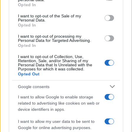
grant or deny consent to Google and its third-party tags to
Opted In
ξεκινήσει μια τριμερής Γάλλο- Γερμανό – κάτι συνεργασία για
use your data for below specified purposes in below Google
μαχητικό 7ης γενιάς κατευθείαν με το πρωτότυπο να πετάει
consent section.
I want to opt-out of the Sale of my
εντός του 1988
Personal Data.
Opted In
Reply
1
I want to opt-out of processing my
Personal Data for Targeted Advertising.
Opted In
photographix
(@photographix)
I want to opt-out of Collection, Use,
Noble Member
Retention, Sale, and/or Sharing of my
#733139
Personal Data that Is Unrelated with the
9 Ιουνίου 2026 17:49
Purposes for which it was collected.
Opted Out
• Η Αγγλία από εκεί που συμμετείχε επί δεκαετίες, πλέον δεν
μιλάει συνοριακά και εμπορικά με την υπόλοιπη Ευρώπη
Google consents
• H σε μεγάλο βαθμό …Γαλλική Airbus δεν τα βρίσκει με την …
I want to allow Google to enable storage
Dassault (εντάξει απλά καταδεικνύουμε το οξύμωρο με χιουμορ,
related to advertising like cookies on web or
εννοείται ότι στην θλιβερή ανικανότητα των Γερμανό-γαλλικών
device identifiers in apps.
ηγεσιών είναι το προβλημα)
I want to allow my user data to be sent to
• η ΕΕ χρηματοδοτεί αθρόα τις αγορές ηλεκτρικών αυτοκινήτων
Google for online advertising purposes.
χωρίς εμπορικά φιλτρα, χρηματοδοτει δηλαδή τις