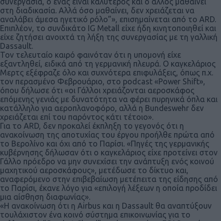
συνεργασία, ο ένας είναι καλύτερος και ο άλλος μαθαίνει
στη διαδικασία. Αλλά όσο μαθαίνει, δεν χρειάζεται να
αναλάβει άμεσα ηγετικό ρόλο”», επισημαίνεται από το ARD.
Επιπλέον, το συνδικάτο IG Metall είχε ήδη κινητοποιηθεί και
είχε ζητήσει ανοιχτά τη λήξη της συνεργασίας με τη γαλλική
Dassault.
Τον τελευταίο καιρό φαινόταν ότι η υπομονή είχε
εξαντληθεί, ειδικά από τη γερμανική πλευρά. Ο καγκελάριος
Μερτς εξέφραζε όλο και συχνότερα επιφυλάξεις, όπως π.χ.
τον περασμένο Φεβρουάριο, στο podcast «Power Shift»,
όπου δήλωσε ότι «οι Γάλλοι χρειάζονται αεροσκάφος
επόμενης γενιάς με δυνατότητα να φέρει πυρηνικά όπλα και
κατάλληλο για αεροπλανοφόρο, αλλά η Bundeswehr δεν
χρειάζεται επί του παρόντος κάτι τέτοιο».
Για το ARD, δεν προκαλεί έκπληξη το γεγονός ότι η
ανακοίνωση της αποτυχίας του έργου προήλθε πρώτα από
το Βερολίνο και όχι από το Παρίσι. «Πηγές της γερμανικής
κυβέρνησης δήλωσαν ότι ο καγκελάριος είχε προτείνει στον
Γάλλο πρόεδρο να μην συνεχίσει την ανάπτυξη ενός κοινού
μαχητικού αεροσκάφους», μετέδωσε το δίκτυο και,
αναφερόμενο στην επιβεβαίωση μετέπειτα της είδησης από
το Παρίσι, έκανε λόγο για «επιλογή λέξεων η οποία προδίδει
μια αίσθηση διαφωνίας».
«Η ανακοίνωση ότι η Airbus και η Dassault θα αναπτύξουν
τουλάχιστον ένα κοινό σύστημα επικοινωνίας για το