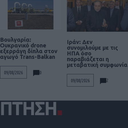
Βουλγαρία:
Ιράν: Δεν
Ουκρανικό drone
συνομιλούμε με τις
εξερράγη δίπλα στον
ΗΠΑ όσο
αγωγό Trans-Balkan
παραβιάζεται η
μεταβατική συμφωνία
0
09/08/2026
2
09/08/2026