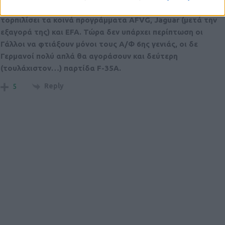
πρωταίτιο πάλι τη Dassault, που στο παρελθόν είχε ήδη
τορπιλίσει τα κοινά προγράμματα AFVG, Jaguar (μετά την
εξαγορά της) και EFA. Τώρα δεν υπάρχει περίπτωση οι
Γάλλοι να φτιάξουν μόνοι τους Α/Φ 6ης γενιάς, οι δε
Γερμανοί πολύ απλά θα αγοράσουν και δεύτερη
(τουλάχιστον…) παρτίδα F-35A.
Reply
5