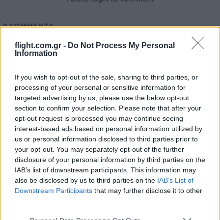
0
COMMENTS
flight.com.gr -
Do Not Process My Personal
Information
If you wish to opt-out of the sale, sharing to third parties, or
processing of your personal or sensitive information for
targeted advertising by us, please use the below opt-out
section to confirm your selection. Please note that after your
opt-out request is processed you may continue seeing
Ροή Ειδήσεων
interest-based ads based on personal information utilized by
us or personal information disclosed to third parties prior to
your opt-out. You may separately opt-out of the further
disclosure of your personal information by third parties on the
IAB’s list of downstream participants. This information may
ΣΑΝ ΣΗΜΕΡΑ – 6 Αυγούστου 1870:
also be disclosed by us to third parties on the
IAB’s List of
Μάχες του Spicheren και του Wörth, ο
Downstream Participants
that may further disclose it to other
γερμανικός στρατός διαλύει τους
third parties.
Γάλλους
Please note that this website/app uses one or more Google