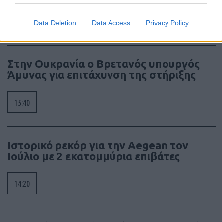
16:30
Data Deletion
Data Access
Privacy Policy
Στην Ουκρανία ο Βρετανός υπουργός
Άμυνας για επιτάχυνση της στήριξης
15:40
Ιστορικό ρεκόρ για την Aegean τον
Ιούλιο με 2 εκατομμύρια επιβάτες
14:20