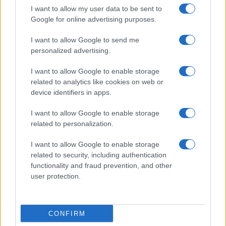
I want to allow my user data to be sent to
ΣΑΝ ΣΗΜΕΡΑ – 6 Αυγούστου 1777:
Google for online advertising purposes.
Μάχη του Oriskany, μια ήττα με
I want to allow Google to send me
ινδιάνικο εμφύλιο
personalized advertising.
18:01
I want to allow Google to enable storage
related to analytics like cookies on web or
device identifiers in apps.
“Τυφλό” το ιρλανδικό κυβερνητικό
I want to allow Google to enable storage
αεροσκάφος ή μια ακόμη ρήξη με το
related to personalization.
Ισραήλ;
I want to allow Google to enable storage
related to security, including authentication
17:40
functionality and fraud prevention, and other
user protection.
Μόναχο: Ισόβια στον 25χρονο Αφγανό
CONFIRM
για τη φονική επίθεση σε διαδήλωση