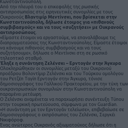
Κωνσταντινούπολη.
Από την πλευρά του ο επικεφαλής της ρωσικής
αντιπροσωπείας στις ειρηνευτικές συνομιλίες με τους
Ουκρανούς
Βλαντιμίρ Μεντίνσκι, που βρίσκεται στην
Κωνσταντινούπολη, δήλωσε έτοιμος για «πιθανούς
συμβιβασμούς» και να τους «συζητήσει» με Ουκρανούς
αντιπροσώπους
.
«Είμαστε έτοιμοι να εργαστούμε, να επαναλάβουμε τις
διαπραγματεύσεις της Κωνσταντινούπολης. Είμαστε έτοιμοι
να κάνουμε πιθανούς συμβιβασμούς και να τους
συζητήσουμε», δήλωσε ο Μεντίνσκι στη σε ρωσικό
τηλεοπτικό σταθμό.
Έληξε η συνάντηση Ζελένσκι – Ερντογάν στην Άγκυρα
Ολοκληρώθηκαν οι συνομιλίες μεταξύ του Ουκρανού
προέδρου Βολοντίμιρ Ζελένσκι και του Τούρκου ομολόγου
του Ρετζέπ Ταγίπ Ερντογάν στην Άγκυρα, τόνισε
δημοσιογράφος του Γαλλικού Πρακτορείου, με την τύχη των
ουκρανορωσικών συνομιλιών στην Κωνσταντινούπολη να
παραμένει μετέωρη.
Ο Ζελένσκι αναμένεται να παραχωρήσει συνέντευξη Τύπου
στην τουρκική πρωτεύουσα, σύμφωνα με τον Guardian.
«Η συνάντηση με τον Ερντογάν τελείωσε», επιβεβαίωσε σε
δημοσιογράφους ο εκπρόσωπος του Ζελένσκι, Σεργκέι
Νικιφόροφ.
Ένας ανώτερος Ουκρανός αξιωματούχος δήλωσε ότι η