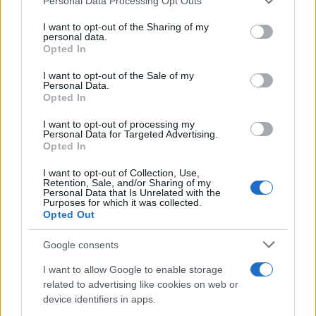
Personal Data Processing Opt Outs
services and may gather and store information including but
20:01
not limited to your visit or usage behaviour. You may click to
I want to opt-out of the Sharing of my
personal data.
grant or deny consent to Google and its third-party tags to
Opted In
use your data for below specified purposes in below Google
consent section.
I want to opt-out of the Sale of my
SNCASE SE.5000 Baroudeur: το γαλλικό
Personal Data.
μαχητικό που… ξέχασε τους τροχούς
Opted In
προσγείωσης
I want to opt-out of processing my
Personal Data for Targeted Advertising.
Opted In
19:40
I want to opt-out of Collection, Use,
Retention, Sale, and/or Sharing of my
Personal Data that Is Unrelated with the
Purposes for which it was collected.
Litening: Η Αμερικανική Αεροπορία
Opted Out
επενδύει σε ένα από τα πλέον
διαδεδομένα ατρακτίδια στοχοποίησης
Google consents
I want to allow Google to enable storage
19:20
related to advertising like cookies on web or
device identifiers in apps.