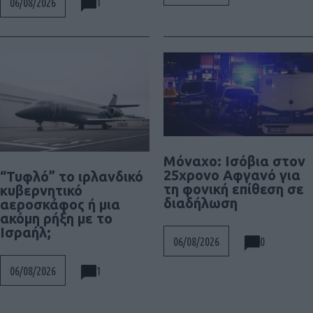
1
06/08/2026
Μόναχο: Ισόβια στον
25χρονο Αφγανό για
“Τυφλό” το ιρλανδικό
τη φονική επίθεση σε
κυβερνητικό
διαδήλωση
αεροσκάφος ή μια
ακόμη ρήξη με το
Ισραήλ;
0
06/08/2026
1
06/08/2026