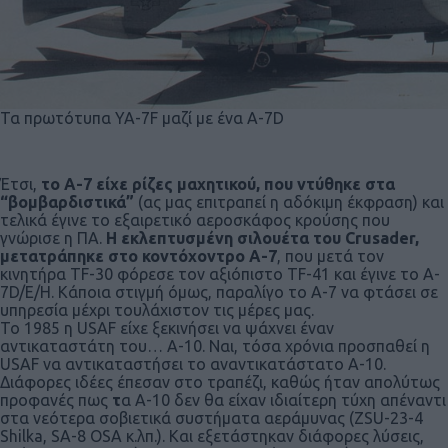
Τα πρωτότυπα YA-7F μαζί με ένα A-7D
Έτσι,
το Α-7 είχε ρίζες μαχητικού, που ντύθηκε στα
“βομβαρδιστικά”
(ας μας επιτραπεί η αδόκιμη έκφραση) και
τελικά έγινε το εξαιρετικό αεροσκάφος κρούσης που
γνώρισε η ΠΑ.
Η εκλεπτυσμένη σιλουέτα του Crusader,
μετατράπηκε στο κοντόχοντρο Α-7
, που μετά τον
κινητήρα TF-30 φόρεσε τον αξιόπιστο TF-41 και έγινε το A-
7D/E/H. Κάποια στιγμή όμως, παραλίγο το Α-7 να φτάσει σε
υπηρεσία μέχρι τουλάχιστον τις μέρες μας.
Το 1985 η USAF είχε ξεκινήσει να ψάχνει έναν
αντικαταστάτη του… Α-10. Ναι, τόσα χρόνια προσπαθεί η
USAF να αντικαταστήσει το αναντικατάστατο Α-10.
Διάφορες ιδέες έπεσαν στο τραπέζι, καθώς ήταν απολύτως
προφανές πως
τ
α Α-10 δεν θα είχαν ιδιαίτερη τύχη απέναντι
στα νεότερα σοβιετικά συστήματα αεράμυνας (ZSU-23-4
Shilka, SA-8 OSA κ.λπ.). Και εξετάστηκαν διάφορες λύσεις,