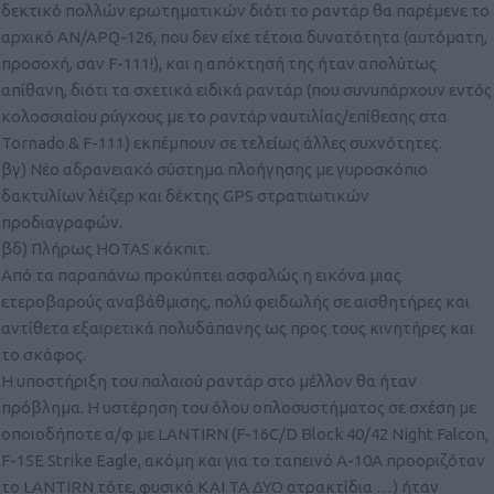
δεκτικό πολλών ερωτηματικών διότι το ραντάρ θα παρέμενε το
αρχικό AN/APQ-126, που δεν είχε τέτοια δυνατότητα (αυτόματη,
προσοχή, σαν F-111!), και η απόκτησή της ήταν απολύτως
απίθανη, διότι τα σχετικά ειδικά ραντάρ (που συνυπάρχουν εντός
κολοσσιαίου ρύγχους με το ραντάρ ναυτιλίας/επίθεσης στα
Tornado & F-111) εκπέμπουν σε τελείως άλλες συχνότητες.
βγ) Νέο αδρανειακό σύστημα πλοήγησης με γυροσκόπιο
δακτυλίων λέιζερ και δέκτης GPS στρατιωτικών
προδιαγραφών.
βδ) Πλήρως HOTAS κόκπιτ.
Από τα παραπάνω προκύπτει ασφαλώς η εικόνα μιας
ετεροβαρούς αναβάθμισης, πολύ φειδωλής σε αισθητήρες και
αντίθετα εξαιρετικά πολυδάπανης ως προς τους κινητήρες και
το σκάφος.
Η υποστήριξη του παλαιού ραντάρ στο μέλλον θα ήταν
πρόβλημα. Η υστέρηση του όλου οπλοσυστήματος σε σχέση με
οποιοδήποτε α/φ με LANTIRN (F-16C/D Block 40/42 Night Falcon,
F-15E Strike Eagle, ακόμη και για το ταπεινό Α-10Α προοριζόταν
το LANTIRN τότε, φυσικά ΚΑΙ ΤΑ ΔΥΟ ατρακτίδια …) ήταν