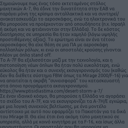
Σημειώνουμε πως ένας τόσο εκτεταμένος στόλος
μαχητικών Α-7, θα έδινε την δυνατότητα στην ΕΑΒ να
παράγει μόνη της κρίσιμα ανταλλακτικά και να συντηρεί/
ανακατασκευάζει το αεροσκάφος, ενώ τα ηλεκτρονικά του
θα μπορούσε να προέρχονταν από οπουδήποτε (π.χ. Ισραήλ
ή ακόμη και να φτιάχνονταν στην Ελλάδα). Το δε κόστος
διατήρησης σε υπηρεσία θα ήταν χαμηλό (λόγω υψηλής
προστιθέμενης αξίας). Το ερώτημα είναι αν ένα τέτοιο
αεροσκάφος θα είχε θέση σε μια ΠΑ με αεροσκάφη
πολλαπλών ρόλων, κι ενώ οι αποστολές κρούσης γίνονται
πλέον με όπλα stand off.
Το Α-7F θα εξελισσόταν μαζί με την τεχνολογία, και η
πιστοποίηση νέων όπλων θα ήταν πολύ ευκολότερη, ενώ
εύκολος θα ήταν και ο συνεχής εκσυγχρονισμός του (καθώς
δεν θα διέθετε σύστημα FBW όπως τα Mirage 2000/F-16) για
να απαιτείται η ακριβή “συνεισφορά” του κατασκευαστή
στα όποια προγράμματα εκσυγχρονισμού.
https://www.ptisidiastima.com/desert-storm-a-7/
Σε έναν ιδανικό κόσμο, θα μπορούσε η Ελλάδα να αγοράσει
το σχέδιο του A-7F, και να εκσυγχρονίζει τα Α-7Η/Ε εγχώρια,
με μια λογική συνεχούς βελτίωσης, με ένα μοντέλο
αντίστοιχο με αυτό που εφαρμόζει το Πακιστάν για τα δικά
του Mirage III. Θα είχε έτσι ένα ακόμη τύπο μαχητικού σε
υπηρεσία, αλλά με κοινό κινητήρα με τα F-16, και ίσως άλλα
υποσυστήματα. Οι αποστολές που θα μπορούσε να