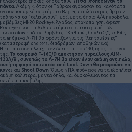
παλαιότερες εποχές, οπότε
τα Α-7Η θα ισοπέδωναν τα
πάντα
. Ακόμη κι όταν οι Τούρκοι αγόρασαν τα ικανότατα
αντιαεροπορικά συστήματα Rapier, οι πιλότοι μας βρήκαν
τρόπο να τα “τελειώνουν”, μαζί με τα όποια Α/Α πυροβόλα,
με βόμβες Mk20 Rockeye. Άνοδος, στοχοποίηση, άφεση
Rockeye προς τα Α/Α συστήματα, καταστροφή των
τελευταίων από τις βομβίδες. “Καθαρές δουλειές”, καθώς
τα επόμενα Α-7Η θα φρόντιζαν για τις “λεπτομέρειες”
(καταστροφή shelters, διαδρόμων, αποθηκών κ.α).
Η κατάσταση άλλαξε την δεκαετία του ’90, προς το τέλος
της.
Τα τουρκικά F-16C/D απέκτησαν πυραύλους AIM-
120A/B , συνεπώς τα Α-7Η θα είχαν έναν ακόμη αντίπαλο,
αυτή τη φορά που εκτός από Look Down θα μπορούσε να
κάνει και Shoot Down
. Όμως η ΠΑ φρόντισε να τα εξοπλίσει
ακόμη καλύτερα, με νέα όπλα, και δυσκολεύοντας τα
σενάρια προσβολής.