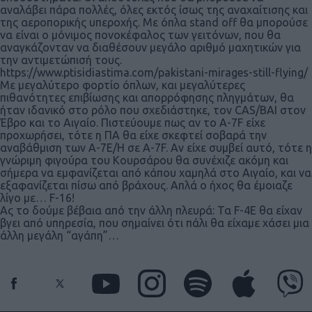
αναλάβει πάρα πολλές, όλες εκτός ίσως της αναχαίτισης και
της αεροπορικής υπεροχής. Με όπλα stand off θα μπορούσε
να είναι ο μόνιμος πονοκέφαλος των γειτόνων, που θα
αναγκάζονταν να διαθέσουν μεγάλο αριθμό μαχητικών για
την αντιμετώπισή τους.
https://www.ptisidiastima.com/pakistani-mirages-still-flying/
Με μεγαλύτερο φορτίο όπλων, και μεγαλύτερες
πιθανότητες επιβίωσης και απορρόφησης πληγμάτων, θα
ήταν ιδανικό στο ρόλο που σχεδιάστηκε, τον CAS/BAI στον
Έβρο και το Αιγαίο. Πιστεύουμε πως αν το Α-7F είχε
προχωρήσει, τότε η ΠΑ θα είχε σκεφτεί σοβαρά την
αναβάθμιση των Α-7Ε/Η σε A-7F. Αν είχε συμβεί αυτό, τότε η
γνώριμη φιγούρα του Κουρσάρου θα συνέχιζε ακόμη και
σήμερα να εμφανίζεται από κάπου χαμηλά στο Αιγαίο, και να
εξαφανίζεται πίσω από βράχους. Απλά ο ήχος θα έμοιαζε
λίγο με… F-16!
Ας το δούμε βέβαια από την άλλη πλευρά: Τα F-4E θα είχαν
βγει από υπηρεσία, που σημαίνει ότι πάλι θα είχαμε χάσει μια
άλλη μεγάλη “αγάπη”…