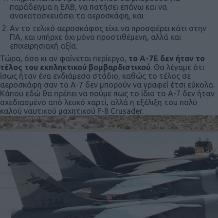
παράδειγμα η ΕΑΒ, να πατήσει επάνω και να
ανακατασκευάσει τα αεροσκάφη, και
Αν το τελικό αεροσκάφος είχε να προσφέρει κάτι στην
ΠΑ, και υπήρχε όχι μόνο προστιθέμενη, αλλά και
επιχειρησιακή αξία.
Τώρα, όσο κι αν φαίνεται περίεργο,
το Α-7Ε δεν ήταν το
τέλος του εκπληκτικού βομβαρδιστικού
. Θα λέγαμε ότι
ίσως ήταν ένα ενδιάμεσο στάδιο, καθώς το τέλος σε
αεροσκάφη σαν το Α-7 δεν μπορούν να γραφεί έτσι εύκολα.
Κάπου εδώ θα πρέπει να πούμε πως το ίδιο το Α-7 δεν ήταν
σχεδιασμένο από λευκό χαρτί, αλλά η εξέλιξη του πολύ
καλού ναυτικού μαχητικού F-8 Crusader.