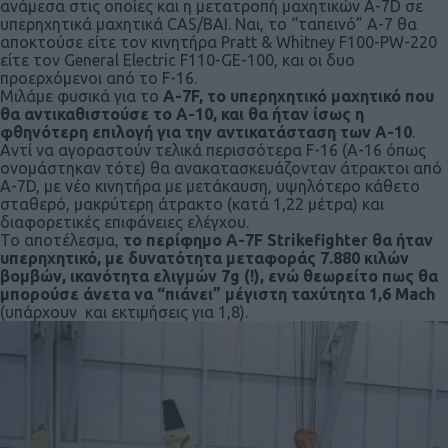
ανάμεσα στις οποίες και η μετατροπή μαχητικών A-7D σε
υπερηχητικά μαχητικά CAS/BAI. Ναι, το “ταπεινό” Α-7 θα
αποκτούσε είτε τον κινητήρα Pratt & Whitney F100-PW-220
είτε τον General Electric F110-GE-100, και οι δυο
προερχόμενοι από το F-16.
Μιλάμε φυσικά για το
A-7F, το υπερηχητικό μαχητικό που
θα αντικαθιστούσε το Α-10, και θα ήταν ίσως η
φθηνότερη επιλογή για την αντικατάσταση των Α-10
.
Αντί να αγοραστούν τελικά περισσότερα F-16 (A-16 όπως
ονομάστηκαν τότε) θα ανακατασκευάζονταν άτρακτοι από
Α-7D, με νέο κινητήρα με μετάκαυση, υψηλότερο κάθετο
σταθερό, μακρύτερη άτρακτο (κατά 1,22 μέτρα) και
διαφορετικές επιφάνειες ελέγχου.
Το αποτέλεσμα,
το περίφημο A-7F Strikefighter θα ήταν
υπερηχητικό, με δυνατότητα μεταφοράς 7.880 κιλών
βομβών, ικανότητα ελιγμών 7g (!), ενώ θεωρείτο πως θα
μπορούσε άνετα να “πιάνει” μέγιστη ταχύτητα 1,6 Mach
(υπάρχουν και εκτιμήσεις για 1,8).