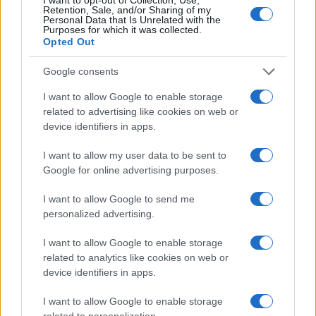
Retention, Sale, and/or Sharing of my
DangerJetExhaust
(@dangerjetexhaust)
Personal Data that Is Unrelated with the
Purposes for which it was collected.
Trusted Member
Opted Out
#122218
3 Νοεμβρίου 2019 21:33
Αν το A-7F είχε προχωρήσει και η ΕΑΒ κατάφερνε να παράγει μια
Google consents
ικανοποιητική ροή ανταλλακτικών, όντως θα άξιζε τον κόπο και
I want to allow Google to enable storage
το χρήμα: Θα υπήρχε μια δύναμη κρούσης 100 A-7F και τα 153 F-
related to advertising like cookies on web or
16 και 40 Mirage 2000 θα είχαν καθαρά ρόλο αεροπορικής
device identifiers in apps.
υπεροχής, στρατηγικού πλήγματος και δευτερευόντως
καταστολής αεράμυνας και αντιπλοϊκό. Ναι η άλλη μεγάλη
I want to allow my user data to be sent to
Google for online advertising purposes.
αγάπη, το F-4E θα αποσύρονταν, αλλά να λέμε την αλήθεια, είχα
μεγαλύτερη αγάπη για το Α-7, οπότε δεν θα με πείραζε ιδιαίτερα
I want to allow Google to send me
Reply
personalized advertising.
9
I want to allow Google to enable storage
related to analytics like cookies on web or
STAMOS104
(@stamos104)
Member
device identifiers in apps.
#122219
3 Νοεμβρίου 2019 21:47
I want to allow Google to enable storage
Ρε ανώμαλοι
related to personalization.