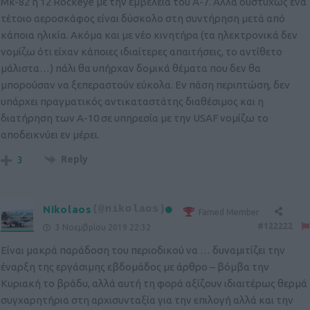
Mk-82 ή 12 Rockeye με την εμβέλεια του Α-7. Αλλά δυστυχώς ένα
τέτοιο αεροσκάφος είναι δύσκολο στη συντήρηση μετά από
κάποια ηλικία. Ακόμα και με νέο κινητήρα (τα ηλεκτρονικά δεν
νομίζω ότι είχαν κάποιες ιδιαίτερες απαιτήσεις, το αντίθετο
μάλιστα…) πάλι θα υπήρχαν δομικά θέματα που δεν θα
μπορούσαν να ξεπεραστούν εύκολα. Εν πάση περιπτώση, δεν
υπάρχει πραγματικός αντικαταστάτης διαθέσιμος και η
διατήρηση των Α-10 σε υπηρεσία με την USAF νομίζω το
αποδεικνύει εν μέρει.
Reply
3
Nikolaos
(@nikolaos)
Famed Member
#122222
3 Νοεμβρίου 2019 22:32
Είναι μακρά παράδοση του περιοδικού να … δυναμιτίζει την
έναρξη της εργάσιμης εβδομάδος με άρθρο – βόμβα την
Κυριακή το βράδυ, αλλά αυτή τη φορά αξίζουν ιδιαιτέρως θερμά
συγχαρητήρια στη αρχισυνταξία για την επιλογή αλλά και την