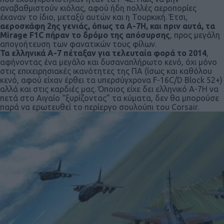
αναβαθμιστούν κιόλας, αφού ήδη πολλές αεροπορίες
έκαναν το ίδιο, μεταξύ αυτών και η Τουρκική. Έτσι,
αεροσκάφη 2ης γενιάς, όπως τα Α-7Η, και πριν αυτά, τα
Mirage F1C πήραν το δρόμο της απόσυρσης
, προς μεγάλη
απογοήτευση των φανατικών τους φίλων.
Τα ελληνικά Α-7 πέταξαν για τελευταία φορά το 2014
,
αφήνοντας ένα μεγάλο και δυσαναπλήρωτο κενό, όχι μόνο
στις επιχειρησιακές ικανότητες της ΠΑ (ίσως και καθόλου
κενό, αφού είχαν έρθει τα υπερσύγχρονα F-16C/D Block 52+)
αλλά και στις καρδιές μας. Όποιος είχε δει ελληνικό Α-7Η να
πετά στο Αιγαίο “ξυρίζοντας” τα κύματα, δεν θα μπορούσε
παρά να ερωτευθεί το περίεργο σουλούπι του Corsair.