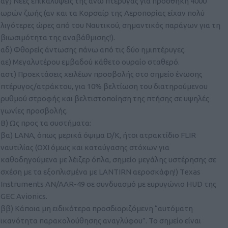
αγ) Νέες επικαλύψεις της άνω πτέρυγας για προσθήκη 4000
ωρών ζωής (αν και τα Κορσαίρ της Αεροπορίας είχαν πολύ
λιγότερες ώρες από του Ναυτικού, σημαντικός παράγων για τη
βιωσιμότητα της αναβάθμισης!).
αδ) Φθορείς άντωσης πάνω από τις δύο ημιπτέρυγες.
αε) Μεγαλυτέρου εμβαδού κάθετο ουραίο σταθερό.
αστ) Προεκτάσεις χειλέων προσβολής στο σημείο ένωσης
πτέρυγος/ατράκτου, για 10% βελτίωση του διατηρούμενου
ρυθμού στροφής και βελτιστοποίηση της πτήσης σε υψηλές
γωνίες προσβολής.
Β) Ως προς τα συστήματα:
βα) LANA, όπως μερικά όψιμα D/K, ήτοι ατρακτίδιο FLIR
ναυτιλίας (ΟΧΙ όμως και καταύγασης στόχων για
καθοδηγούμενα με λέιζερ όπλα, σημείο μεγάλης υστέρησης σε
σχέση με τα εξοπλισμένα με LANTIRN αεροσκάφη!) Texas
Instruments AN/AAR-49 σε συνδυασμό με ευρυγώνιο HUD της
GEC Avionics.
ββ) Κάποια μη ειδικότερα προσδιοριζόμενη “αυτόματη
ικανότητα παρακολούθησης αναγλύφου”. Το σημείο είναι