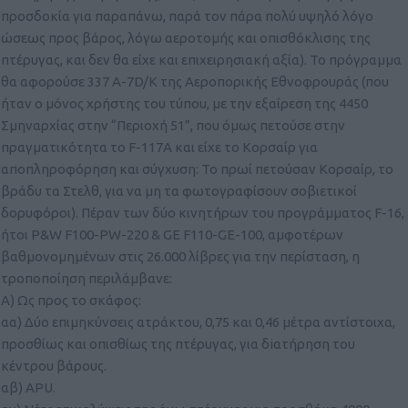
προσδοκία για παραπάνω, παρά τον πάρα πολύ υψηλό λόγο
ώσεως προς βάρος, λόγω αεροτομής και οπισθόκλισης της
πτέρυγας, και δεν θα είχε και επιχειρησιακή αξία). Το πρόγραμμα
θα αφορούσε 337 A-7D/K της Αεροπορικής Εθνοφρουράς (που
ήταν ο μόνος χρήστης του τύπου, με την εξαίρεση της 4450
Σμηναρχίας στην “Περιοχή 51”, που όμως πετούσε στην
πραγματικότητα το F-117A και είχε το Κορσαίρ για
αποπληροφόρηση και σύγχυση: Το πρωί πετούσαν Κορσαίρ, το
βράδυ τα Στελθ, για να μη τα φωτογραφίσουν σοβιετικοί
δορυφόροι). Πέραν των δύο κινητήρων του προγράμματος F-16,
ήτοι P&W F100-PW-220 & GE F110-GE-100, αμφοτέρων
βαθμονομημένων στις 26.000 λίβρες για την περίσταση, η
τροποποίηση περιλάμβανε:
Α) Ως προς το σκάφος:
αα) Δύο επιμηκύνσεις ατράκτου, 0,75 και 0,46 μέτρα αντίστοιχα,
προσθίως και οπισθίως της πτέρυγας, για δiατήρηση του
κέντρου βάρους.
αβ) APU.