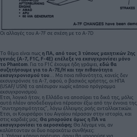
Οι αλλαγές του A-7F σε σχέση με το A-7D
Το θέμα είναι πως
η ΠΑ, από τους 3 τύπους μαχητικών 2ης
γενιάς (Α-7, F1C, F-4E) επέλεξε να εκσυγχρονίσει μόνο
το Phantom
. Για το F1C έχουμε ήδη γράψει,
εδώ θα
συζητήσουμε για το Α-7Ε/Η και την πιθανότητα
εκσυγχρονισμού του
… Μα ποια πιθανότητα, κανείς δεν
εκσυγχρόνισε τα Α-7, αφού, ο βασικός χρήστης, οι ΗΠΑ
(USAF/ USN) τα απέσυραν χωρίς κάποιο πρόγραμμα
εκσυγχρονισμού.
Έτσι, λογικό ήταν, η Ελλάδα να αποσύρει τα δικά της, μόλις
αυτά πλέον αποδεδειγμένα πέρασαν έξω από την έννοια της
“συντηρησιμότητας”, λόγω έλλειψης ροής ανταλλακτικών.
Έτσι, οι Κουρσάροι του Αιγαίου πέρασαν στην ιστορία, και
στις καρδιές μας.
Θα μπορούσε όμως η ΠΑ να
εκσυγχρονίσει τα αεροσκάφη;
Θα λέγαμε ναι, αν
καλύπτονταν οι δυο παρακάτω συνθήκες:
Υπήρχε κάποιο πρότυπο, όπου θα μπορούσε για