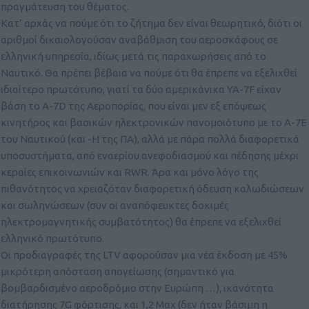
πραγμάτευση του θέματος.
Κατ’ αρχάς να πούμε ότι το ζήτημα δεν είναι θεωρητικό, διότι οι
αριθμοί δικαιολογούσαν αναβάθμιση του αεροσκάφους σε
ελληνική υπηρεσία, ιδίως μετά τις παραχωρήσεις από το
Ναυτικό. Θα πρέπει βέβαια να πούμε ότι θα έπρεπε να εξελιχθεί
ιδιαίτερο πρωτότυπο, γιατί τα δύο αμερικάνικα YA-7F είχαν
βάση το A-7D της Αεροπορίας, που είναι μεν εξ επόψεως
κινητήρος και βασικών ηλεκτρονικών πανομοιότυπο με το Α-7Ε
του Ναυτικού (και -Η της ΠΑ), αλλά με πάρα πολλά διαφορετικά
υποσυστήματα, από εναερίου ανεφοδιασμού και πέδησης μέχρι
κεραίες επικοινωνιών και RWR. Άρα και μόνο λόγο της
πιθανότητος να χρειαζόταν διαφορετική όδευση καλωδιώσεων
και σωληνώσεων (συν οι αναπόφευκτες δοκιμές
ηλεκτρομαγνητικής συμβατότητος) θα έπρεπε να εξελιχθεί
ελληνικό πρωτότυπο.
Οι προδιαγραφές της LTV αφορούσαν μια νέα έκδοση με 45%
μικρότερη απόσταση απογείωσης (σημαντικό για
βομβαρδισμένο αεροδρόμιο στην Ευρώπη …), ικανότητα
διατήρησης 7G φόρτισης, και 1,2 Μαχ (δεν ήταν βάσιμη η