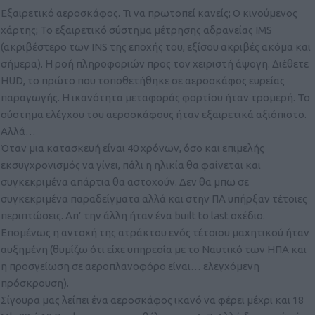
Εξαιρετικό αεροσκάφος. Τι να πρωτοπεί κανείς; Ο κινούμενος
χάρτης; Το εξαιρετικό σύστημα μέτρησης αδρανείας IMS
(ακριβέστερο των ΙΝS της εποχής του, εξίσου ακριβές ακόμα και
σήμερα). Η ροή πληροφοριών προς τον χειριστή άψογη. Διέθετε
HUD, το πρώτο που τοποθετήθηκε σε αεροσκάφος ευρείας
παραγωγής. Η ικανότητα μεταφοράς φορτίου ήταν τρομερή. Το
σύστημα ελέγχου του αεροσκάφους ήταν εξαιρετικά αξιόπιστο.
Αλλά…
Όταν μια κατασκευή είναι 40 χρόνων, όσο και επιμελής
εκσυγχρονισμός να γίνει, πάλι η ηλικία θα φαίνεται και
συγκεκριμένα απάρτια θα αστοχούν. Δεν θα μπω σε
συγκεκριμένα παραδείγματα αλλά και στην ΠΑ υπήρξαν τέτοιες
περιπτώσεις. Απ’ την άλλη ήταν ένα built to last σχέδιο.
Επομένως η αντοχή της ατράκτου ενός τέτοιου μαχητικού ήταν
αυξημένη (θυμίζω ότι είχε υπηρεσία με το Ναυτικό των ΗΠΑ και
η προσγείωση σε αεροπλανοφόρο είναι… ελεγχόμενη
πρόσκρουση).
Σίγουρα μας λείπει ένα αεροσκάφος ικανό να φέρει μέχρι και 18