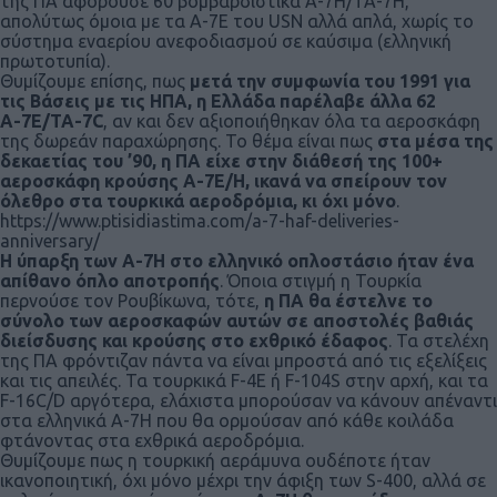
της ΠΑ αφορούσε 60 βομβαρδιστικά Α-7Η/ΤΑ-7Η,
απολύτως όμοια με τα Α-7Ε του USN αλλά απλά, χωρίς το
σύστημα εναερίου ανεφοδιασμού σε καύσιμα (ελληνική
πρωτοτυπία).
Θυμίζουμε επίσης, πως
μετά την συμφωνία του 1991 για
τις Βάσεις με τις ΗΠΑ, η Ελλάδα παρέλαβε άλλα 62
Α-7Ε/TA-7C
, αν και δεν αξιοποιήθηκαν όλα τα αεροσκάφη
της δωρεάν παραχώρησης. Το θέμα είναι πως
στα μέσα της
δεκαετίας του ’90, η ΠΑ είχε στην διάθεσή της 100+
αεροσκάφη κρούσης Α-7Ε/Η, ικανά να σπείρουν τον
όλεθρο στα τουρκικά αεροδρόμια, κι όχι μόνο
.
https://www.ptisidiastima.com/a-7-haf-deliveries-
anniversary/
Η ύπαρξη των Α-7Η στο ελληνικό οπλοστάσιο ήταν ένα
απίθανο όπλο αποτροπής
. Όποια στιγμή η Τουρκία
περνούσε τον Ρουβίκωνα, τότε,
η ΠΑ θα έστελνε το
σύνολο των αεροσκαφών αυτών σε αποστολές βαθιάς
διείσδυσης και κρούσης στο εχθρικό έδαφος
. Τα στελέχη
της ΠΑ φρόντιζαν πάντα να είναι μπροστά από τις εξελίξεις
και τις απειλές. Τα τουρκικά F-4E ή F-104S στην αρχή, και τα
F-16C/D αργότερα, ελάχιστα μπορούσαν να κάνουν απέναντι
στα ελληνικά Α-7Η που θα ορμούσαν από κάθε κοιλάδα
φτάνοντας στα εχθρικά αεροδρόμια.
Θυμίζουμε πως η τουρκική αεράμυνα ουδέποτε ήταν
ικανοποιητική, όχι μόνο μέχρι την άφιξη των S-400, αλλά σε