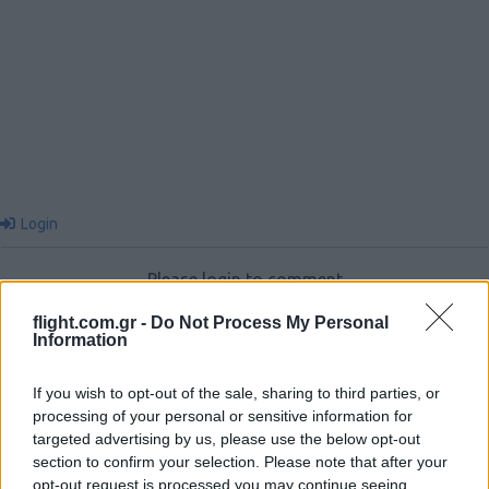
Login
Please login to comment
flight.com.gr -
Do Not Process My Personal
Information
130
COMMENTS
Oldest
If you wish to opt-out of the sale, sharing to third parties, or
processing of your personal or sensitive information for
targeted advertising by us, please use the below opt-out
Aris
(@aris)
Active Member
section to confirm your selection. Please note that after your
#122217
3 Νοεμβρίου 2019 21:28
opt-out request is processed you may continue seeing