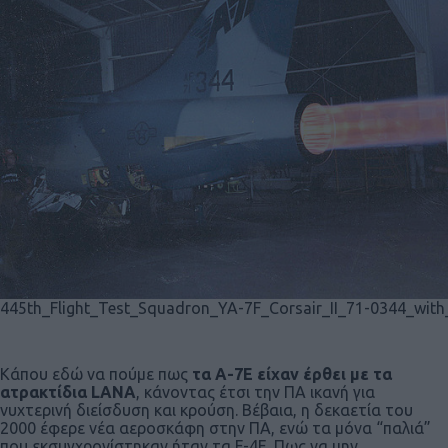
445th_Flight_Test_Squadron_YA-7F_Corsair_II_71-0344_with_
Κάπου εδώ να πούμε πως
τα Α-7Ε είχαν έρθει με τα
ατρακτίδια LANA
, κάνοντας έτσι την ΠΑ ικανή για
νυχτερινή διείσδυση και κρούση. Βέβαια, η δεκαετία του
2000 έφερε νέα αεροσκάφη στην ΠΑ, ενώ τα μόνα “παλιά”
που εκσυγχρονίστηκαν ήταν τα F-4E. Πως να μην