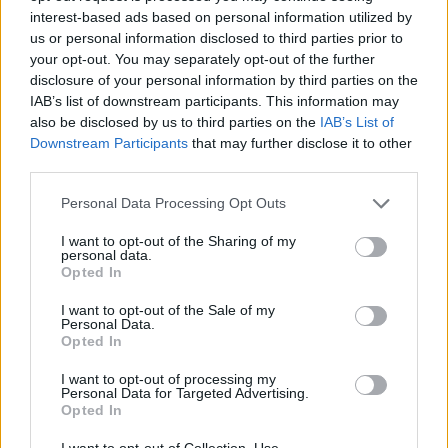
interest-based ads based on personal information utilized by
Επειδή είσαστε βραδιάτικα αιρετικοί και ξύνετε πληγές….θα πω
us or personal information disclosed to third parties prior to
την προσπάθεια να αλλάξουν γυροσκόπιο που το πρωτότυπο
your opt-out. You may separately opt-out of the further
κατέληξε στα χωράφια…
disclosure of your personal information by third parties on the
Επίσης στην ΕΑΒ που δεν έχει αναλάβει πρόγραμμα
IAB’s list of downstream participants. This information may
ανακατασκευής τέτοιου μεγέθους ποιος θα αναλάμβανε να κάνει
also be disclosed by us to third parties on the
IAB’s List of
το εγχείρημα;
Downstream Participants
that may further disclose it to other
third parties.
Άντε και πέτυχε πόσο θα τα κρατάγαμε πάλι; Εδώ διώξαμε τα πιο
ικανά Μιραζ για να κρατήσουμε τους πιο ακριβούς τενεκέδες
Please note that this website/app uses one or more Google
Personal Data Processing Opt Outs
λόγω αριθμών…
services and may gather and store information including but
Όσο για ραντάρ πολλαπλών χρήσεων τόσο μικρό τι να πω…δεν
not limited to your visit or usage behaviour. You may click to
I want to opt-out of the Sharing of my
personal data.
ξέρω αν κάνανε πατέντα με μικρότερη κεραία του F16 ωστε να
grant or deny consent to Google and its third-party tags to
Opted In
use your data for below specified purposes in below Google
ειναι και συμβατό εκεί… εγώ πάντως θα το πάω και πιο κάτω
consent section.
και θα ζήταγα ενσωμάτωση IRST….
I want to opt-out of the Sale of my
Personal Data.
Ακόμα κλαίμε εκεί στην άκρη της 116 με το που πάτησε στην
Opted In
γη….
I want to opt-out of processing my
Personal Data for Targeted Advertising.
Reply
3
Opted In
I want to opt-out of Collection, Use,