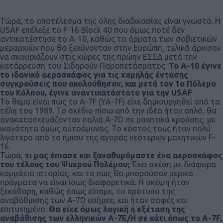
Τώρα, το αποτέλεσμα της όλης διαδικασίας είναι γνωστό. Η
USAF επέλεξε το F-16 Block 40 που όμως ποτέ δεν
αντικατέστησε το Α-10, καθώς τα άρματα των σοβιετικών
μεραρχιών που θα ξεχύνονταν στην Ευρώπη, τελικά άρχισαν
να σκουριάζουν στις χώρες της πρώην ΕΣΣΔ μετά την
κατάρρευση του Σιδηρούν Παραπετάσματος.
Το Α-10 έγινε
το ιδανικό αεροσκάφος για τις χαμηλής έντασης
συγκρούσεις που ακολούθησαν, και μετά τον 1ο Πόλεμο
του Κόλπου, έγινε αναντικατάστατο για την USAF
.
To θεμα είναι πως το A-7F (ΥΑ-7F) είχε δημιουργηθεί από τα
τέλη του 1989. Το σχέδιο πίσω από την ιδέα ήταν απλό, θα
ανακατασκευάζονταν παλιά A-7D σε μαχητικά κρούσης, με
ικανότητα όμως αυτοάμυνας. Το κόστος τους ήταν πολύ
λιγότερο από το ήμισυ της αγοράς νεότερων μαχητικών F-
16.
Τώρα,
τι μας έπιασε και ξαναθυμόμαστε ένα αεροσκάφος
του τέλους του Ψυχρού Πολέμου;
Έχει σχέση με διάφορα
κομμάτια ιστορίας, και το πως θα μπορούσαν μερικά
πράγματα να είναι ίσως διαφορετικά. Η σκέψη ήταν
ξεκάθαρη, καθώς όπως είπαμε, το πρότυπο της
αναβάθμισης των A-7D υπήρχε, και ήταν σαφές και
επιτυχημένο.
Θα είχε όμως λογική η εξέταση της
αναβάθισης των ελληνικών A-7E/H σε κάτι όπως το A-7F,