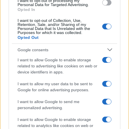
I want to opt-out of processing my
Personal Data for Targeted Advertising.
Opted In
Διαβάστε περισσότερα
I want to opt-out of Collection, Use,
Retention, Sale, and/or Sharing of my
Personal Data that Is Unrelated with the
Διαβάστε επίσης
Purposes for which it was collected.
Opted Out
Google consents
I want to allow Google to enable storage
related to advertising like cookies on web or
device identifiers in apps.
I want to allow my user data to be sent to
Google for online advertising purposes.
Quiz 759
To Ιράν συζητά με το
I want to allow Google to send me
Ομάν για τα Στενά
personalized advertising.
του Ορμούζ αλλά
0
09/08/2026
παραμένει η απαίτηση
I want to allow Google to enable storage
για αμερικανικές
related to analytics like cookies on web or