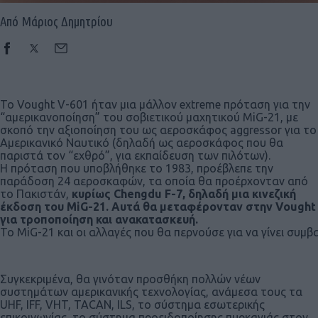
Από Μάριος Δημητρίου
Το Vought V-601 ήταν μια μάλλον extreme πρόταση για την
“αμερικανοποίηση” του σοβιετικού μαχητικού MiG-21, με
σκοπό την αξιοποίηση του ως αεροσκάφος aggressor για το
Αμερικανικό Ναυτικό (δηλαδή ως αεροσκάφος που θα
παριστά τον “εχθρό”, για εκπαίδευση των πιλότων).
Η πρόταση που υποβλήθηκε το 1983, προέβλεπε την
παράδοση 24 αεροσκαφών, τα οποία θα προέρχονταν από
το Πακιστάν,
κυρίως Chengdu F-7, δηλαδή μια κινεζική
έκδοση του MiG-21. Αυτά θα μεταφέρονταν στην Vought
για τροποποίηση και ανακατασκευή.
Το MiG-21 και οι αλλαγές που θα περνούσε για να γίνει συμ
Συγκεκριμένα, θα γινόταν προσθήκη πολλών νέων
συστημάτων αμερικανικής τεχνολογίας, ανάμεσα τους τα
UHF, IFF, VHT, TACAN, ILS, το σύστημα εσωτερικής
επικοινωνίας, το σύστημα προειδοποίησης πυρκαγιάς στον