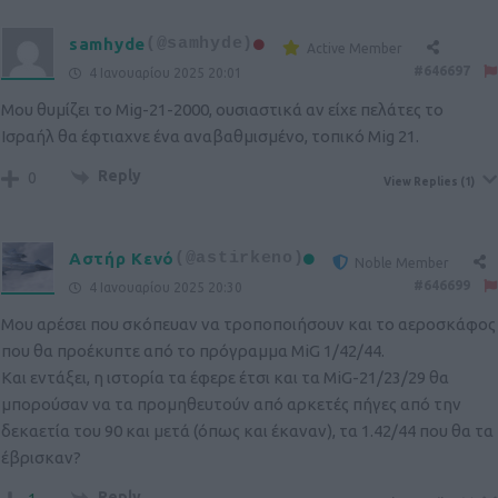
samhyde
(@samhyde)
Active Member
#646697
4 Ιανουαρίου 2025 20:01
Μου θυμίζει το Mig-21-2000, ουσιαστικά αν είχε πελάτες το
Ισραήλ θα έφτιαχνε ένα αναβαθμισμένο, τοπικό Mig 21.
Reply
0
View Replies
(1)
Αστήρ Κενό
(@astirkeno)
Noble Member
#646699
4 Ιανουαρίου 2025 20:30
Μου αρέσει που σκόπευαν να τροποποιήσουν και το αεροσκάφος
που θα προέκυπτε από το πρόγραμμα MiG 1/42/44.
Και εντάξει, η ιστορία τα έφερε έτσι και τα MiG-21/23/29 θα
μπορούσαν να τα προμηθευτούν από αρκετές πήγες από την
δεκαετία του 90 και μετά (όπως και έκαναν), τα 1.42/44 που θα τα
έβρισκαν?
Reply