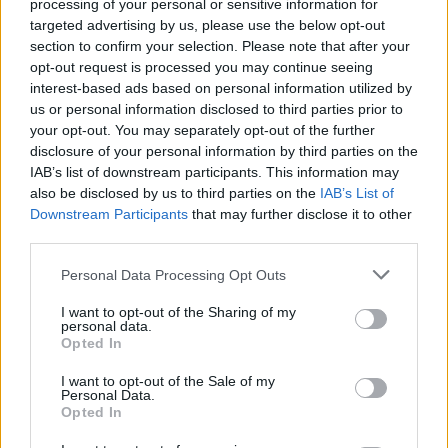
processing of your personal or sensitive information for
09:10
targeted advertising by us, please use the below opt-out
section to confirm your selection. Please note that after your
opt-out request is processed you may continue seeing
interest-based ads based on personal information utilized by
Ευρωπαϊκή Επιτροπή: Επιταχύνει το
us or personal information disclosed to third parties prior to
IRIS² με 348 δορυφόρους για ασφαλείς
your opt-out. You may separately opt-out of the further
ευρωπαϊκές επικοινωνίες
disclosure of your personal information by third parties on the
IAB’s list of downstream participants. This information may
also be disclosed by us to third parties on the
IAB’s List of
07:45
Downstream Participants
that may further disclose it to other
third parties.
Please note that this website/app uses one or more Google
Personal Data Processing Opt Outs
Πλοίο «Nadezhda»: Χτυπήθηκε από
services and may gather and store information including but
ουκρανικά drones καθ’ οδόν προς τη
not limited to your visit or usage behaviour. You may click to
I want to opt-out of the Sharing of my
personal data.
Ρωσία – Ρυμουλκήθηκε σε τουρκικό
grant or deny consent to Google and its third-party tags to
Opted In
λιμάνι
use your data for below specified purposes in below Google
consent section.
I want to opt-out of the Sale of my
Personal Data.
07:23
Opted In