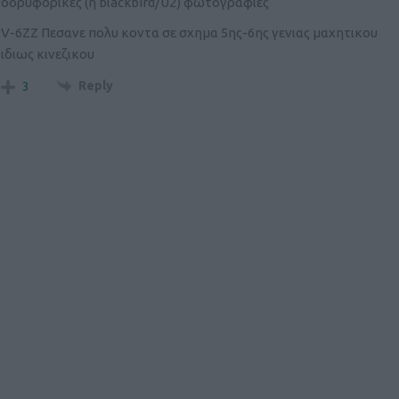
δορυφορικες (ή blackbird/U2) φωτογραφιες
V-6ZZ Πεσανε πολυ κοντα σε σχημα 5ης-6ης γενιας μαχητικου
ιδιως κινεζικου
Reply
3