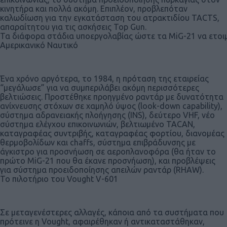
κινητήρα και πολλά ακόμη. Επιπλέον, προβλεπόταν
καλωδίωση για την εγκατάσταση του ατρακτιδίου TACTS,
απαραίτητου για τις ασκήσεις Top Gun.
Τα διάφορα στάδια υποεργολαβίας ώστε τα MiG-21 να ετοι
Αμερικανικό Ναυτικό
Ένα χρόνο αργότερα, το 1984, η πρόταση της εταιρείας
“μεγάλωσε” για να συμπεριλάβει ακόμη περισσότερες
βελτιώσεις. Προστέθηκε προηγμένο ραντάρ με δυνατότητα
ανίχνευσης στόχων σε χαμηλό ύψος (look-down capability),
σύστημα αδρανειακής πλοήγησης (INS), δεύτερο VHF, νέο
σύστημα ελέγχου επικοινωνιών, βελτιωμένο TACAN,
καταγραφέας συντριβής, καταγραφέας φορτίου, διανομέας
θερμοβολίδων και chaffs, σύστημα επιβράδυνσης με
άγκιστρο για προσνήωση σε αεροπλανοφόρα (θα ήταν το
πρώτο MiG-21 που θα έκανε προσνήωση), και προβλέψεις
για σύστημα προειδοποίησης απειλών ραντάρ (RHAW).
To πιλοτήριο του Vought V-601
Σε μεταγενέστερες αλλαγές, κάποια από τα συστήματα που
πρότεινε η Vought, αφαιρέθηκαν ή αντικαταστάθηκαν,