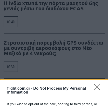
Η Ινδία χτυπά την πόρτα μαχητού 6ης
γενιάς μέσω του διαδόχου FCAS
09:40
Στρατιωτική παρεμβολή GPS συνδέεται
με συντριβή αεροσκάφους στο Νέο
Μεξικό με 4 νεκρούς;
09:30
Το Βερολίνο θα επεκτείνει την έρευνα
flight.com.gr -
Do Not Process My Personal
για την ασφάλεια από τα drones μετά το
Information
περιστατικό σε αεροδρόμιο
If you wish to opt-out of the sale, sharing to third parties, or