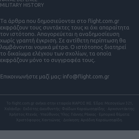
MILITARY HISTORY
Τα άρθρα που δημοσιεύονται στο flight.com.gr
εκφράζουν τους συντάκτες τους κι όχι απαραίτητα
τον ιστότοπο. Απαγορεύεται η αναδημοσίευση
χωρίς γραπτή έγκριση. Σε αντίθετη περίπτωση θα
λαμβάνονται νομικά μέτρα. Ο ιστότοπος διατηρεί
το δικαίωμα ελέγχου των σχολίων, τα οποία
εκφράζουν μόνο το συγγραφέα τους.
Επικοινωνήστε μαζί μας:
info@flight.com.gr
Το flight.com.gr ανήκει στην εταιρεία ΙΚΑΡΟΣ ΙΚΕ. Έδρα: Μεσογείων 321,
Χαλάνδρι · Εκδότης-Διευθυντής: Φαίδων Καραϊωσηφίδης · Αρχισυντάκτης:
Χρήστος Κτενάς · Υπεύθυνος Ύλης: Γιάννης Ρέκκας · Εμπορικά θέματα:
Χριστόφορος Χαντιώνας · Διοίκηση: Αριάδνη Καραϊωσηφίδη.