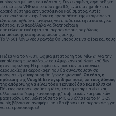
κυρίως για μείωση του κόστους. Συγκεκριμένα, αφαιρέθηκε
το δεύτερο VHF και το σύστημα ILS, ενώ διατηρήθηκε το
αρχικό σύστημα εκτινασσόμενου καθίσματος. Αυτές
αντανακλούσαν την έσχατη προσπάθεια της εταιρείας να
εξισορροπηθούν οι ανάγκες για αποδοτικότητα και λογικό
κόστος, ενώ παράλληλα να διατηρείται η
αποτελεσματικότητα του αεροσκάφους σε ρόλους
εκπαίδευσης και προσομοίωσης μάχης.
To V-601 λόγω νέου ραντάρ θα μπορούσε να φέρει και τους
Η ιδέα για το V-601, ως μια μετατροπή του MiG-21 για την
εκπαίδευση των πιλότων του Αμερικανικού Ναυτικού δεν
ήταν παράλογη. Η εμπειρία των πιλότων σε εικονικές
αερομαχίες με αεροσκάφη που θα συναντούσαν σε
πραγματική σύγκρουση θα ήταν σημαντική.
Ωστόσο, η
πρόταση της Vought δεν εγκρίθηκε ποτέ, με τους λόγους
της απόρριψης να είναι τόσο τεχνικοί όσο και πολιτικοί.
Πάντως αν προχωρούσε η ιδέα, τότε η εταιρεία είχε και
άλλα σχέδια “αμερικανοποίησης” σοβιετικών και ρωσικών
μαχητικών. Έτσι μελετούσε το MiG-23 αλλά και το MiG-29,
χωρίς βέβαια να αναφέρει που θα έβρισκε τα αεροσκάφη για
να τα τροποποιήσει!