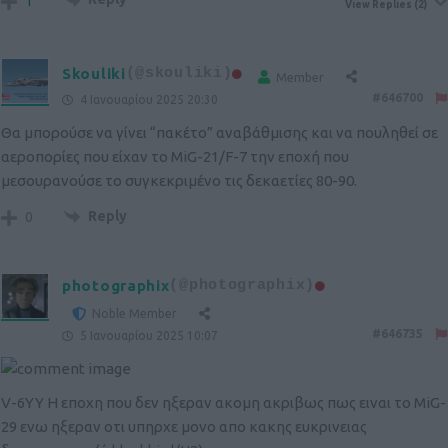
1
View Replies
(2)
Skouliki
(@skouliki)
Member
#646700
4 Ιανουαρίου 2025 20:30
Θα μπορούσε να γίνει “πακέτο” αναβάθμισης και να πουληθεί σε
αεροπορίες που είχαν το MiG-21/F-7 την εποχή που
μεσουρανούσε το συγκεκριμένο τις δεκαετίες 80-90.
Reply
0
photographix
(@photographix)
Noble Member
#646735
5 Ιανουαρίου 2025 10:07
V-6ΥΥ Η εποχη που δεν ηξεραν ακομη ακριβως πως ειναι το MiG-
29 ενω ηξεραν οτι υπηρχε μονο απο κακης ευκρινειας