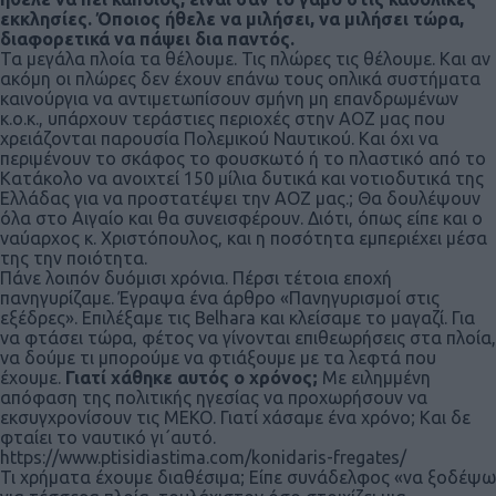
εκκλησίες. Όποιος ήθελε να μιλήσει, να μιλήσει τώρα,
διαφορετικά να πάψει δια παντός.
Τα μεγάλα πλοία τα θέλουμε. Τις πλώρες τις θέλουμε. Και αν
ακόμη οι πλώρες δεν έχουν επάνω τους οπλικά συστήματα
καινούργια να αντιμετωπίσουν σμήνη μη επανδρωμένων
κ.ο.κ., υπάρχουν τεράστιες περιοχές στην ΑΟΖ μας που
χρειάζονται παρουσία Πολεμικού Ναυτικού. Και όχι να
περιμένουν το σκάφος το φουσκωτό ή το πλαστικό από το
Κατάκολο να ανοιχτεί 150 μίλια δυτικά και νοτιοδυτικά της
Ελλάδας για να προστατέψει την ΑΟΖ μας.; Θα δουλέψουν
όλα στο Αιγαίο και θα συνεισφέρουν. Διότι, όπως είπε και ο
ναύαρχος κ. Χριστόπουλος, και η ποσότητα εμπεριέχει μέσα
της την ποιότητα.
Πάνε λοιπόν δυόμισι χρόνια. Πέρσι τέτοια εποχή
πανηγυρίζαμε. Έγραψα ένα άρθρο «Πανηγυρισμοί στις
εξέδρες». Επιλέξαμε τις Belhara και κλείσαμε το μαγαζί. Για
να φτάσει τώρα, φέτος να γίνονται επιθεωρήσεις στα πλοία,
να δούμε τι μπορούμε να φτιάξουμε με τα λεφτά που
έχουμε.
Γιατί χάθηκε αυτός ο χρόνος;
Με ειλημμένη
απόφαση της πολιτικής ηγεσίας να προχωρήσουν να
εκσυγχρονίσουν τις ΜΕΚΟ. Γιατί χάσαμε ένα χρόνο; Και δε
φταίει το ναυτικό γι΄αυτό.
https://www.ptisidiastima.com/konidaris-fregates/
Τι χρήματα έχουμε διαθέσιμα; Είπε συνάδελφος «να ξοδέψω