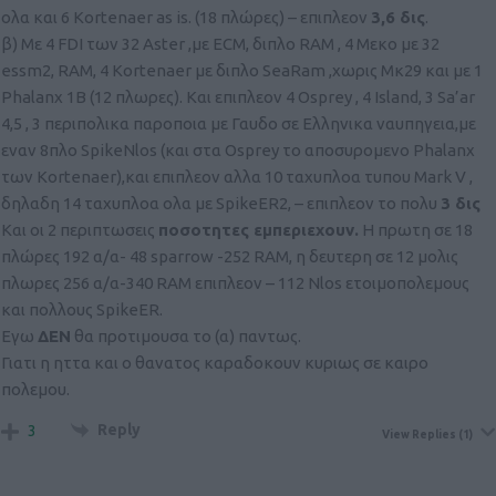
ολα και 6 Kortenaer as is. (18 πλώρες) – επιπλεον
3,6 δις
.
β) Με 4 FDI των 32 Aster ,με ECM, διπλο RAM , 4 Μεκο με 32
essm2, RAM, 4 Kortenaer με διπλο SeaRam ,χωρις Μκ29 και με 1
Phalanx 1B (12 πλωρες). Και επιπλεον 4 Osprey , 4 Island, 3 Sa’ar
4,5 , 3 περιπολικα παροποια με Γαυδο σε Ελληνικα ναυπηγεια,με
εναν 8πλο SpikeNlos (και στα Osprey το αποσυρομενο Phalanx
των Kortenaer),και επιπλεον αλλα 10 ταχυπλοα τυπου Mark V ,
δηλαδη 14 ταχυπλοα ολα με SpikeER2, – επιπλεον το πολυ
3 δις
Και οι 2 περιπτωσεις
ποσοτητες εμπεριεχουν.
Η πρωτη σε 18
πλώρες 192 α/α- 48 sparrow -252 RAM, η δευτερη σε 12 μολις
πλωρες 256 α/α-340 RAM επιπλεον – 112 Nlos ετοιμοπολεμους
και πολλους SpikeER.
Εγω
ΔΕΝ
θα προτιμουσα το (α) παντως.
Γιατι η ηττα και ο θανατος καραδοκουν κυριως σε καιρο
πολεμου.
Reply
3
View Replies
(1)