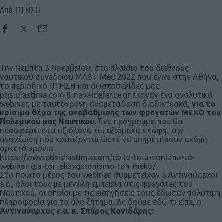
Από ΠΤΗΣΗ
Την Πέμπτη 3 Νοεμβρίου, στο πλαίσιο του διεθνούς
ναυτικού συνεδρίου MAST Med 2022 που έγινε στην Αθήνα,
το περιοδικό ΠΤΗΣΗ και οι ιστοσελίδες μας,
ptisidiastima.com & navaldefence.gr έκαναν ένα αναλυτικό
webinar, με ταυτόχρονη αναμετάδοση διαδικτυακά,
για το
κρίσιμο θέμα της αναβάθμισης των φρεγατών ΜΕΚΟ του
Πολεμικού μας Ναυτικού.
Ένα πρόγραμμα που θα
προσφέρει στα αξιόλογα και αξιόμαχα σκάφη, την
ανανέωση που χρειάζονται ώστε να υπηρετήσουν ακόμη
αρκετά χρόνια.
https://www.ptisidiastima.com/deite-tora-zontana-to-
webinar-gia-ton-eksygxronismo-ton-meko/
Στο πρώτο μέρος του webinar, συμμετείχαν 5 Αντιναύαρχοι
ε.α., όλοι τους με μεγάλη εμπειρία στις φρεγάτες του
Ναυτικού, οι οποίοι με τις εισηγήσεις τους έδωσαν πολύτιμη
πληροφορία για το όλο ζήτημα. Ας δούμε εδώ τι είπε, ο
Αντιναύαρχος ε.α. κ. Σπύρος Κονιδάρης: