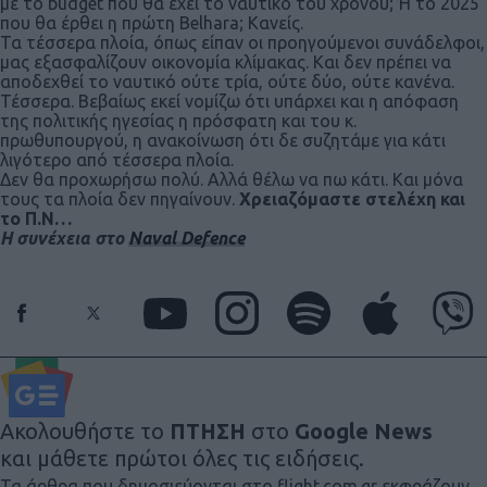
με το budget που θα έχει το ναυτικό του χρόνου; Ή το 2025
που θα έρθει η πρώτη Belhara; Κανείς.
Τα τέσσερα πλοία, όπως είπαν οι προηγούμενοι συνάδελφοι,
μας εξασφαλίζουν οικονομία κλίμακας. Και δεν πρέπει να
αποδεχθεί το ναυτικό ούτε τρία, ούτε δύο, ούτε κανένα.
Τέσσερα. Βεβαίως εκεί νομίζω ότι υπάρχει και η απόφαση
της πολιτικής ηγεσίας η πρόσφατη και του κ.
πρωθυπουργού, η ανακοίνωση ότι δε συζητάμε για κάτι
λιγότερο από τέσσερα πλοία.
Δεν θα προχωρήσω πολύ. Αλλά θέλω να πω κάτι. Και μόνα
τους τα πλοία δεν πηγαίνουν.
Χρειαζόμαστε στελέχη και
το Π.Ν…
Η συνέχεια στο
Naval Defence
Ακολουθήστε το
ΠΤΗΣΗ
στο
Google News
και μάθετε πρώτοι όλες τις ειδήσεις.
Τα άρθρα που δημοσιεύονται στο flight.com.gr εκφράζουν