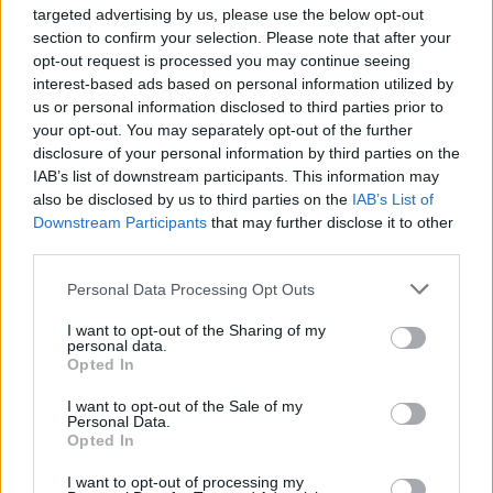
targeted advertising by us, please use the below opt-out
section to confirm your selection. Please note that after your
opt-out request is processed you may continue seeing
interest-based ads based on personal information utilized by
us or personal information disclosed to third parties prior to
your opt-out. You may separately opt-out of the further
disclosure of your personal information by third parties on the
IAB’s list of downstream participants. This information may
Πύραυλοι AIM-260 για
Συναγερμός στη
also be disclosed by us to third parties on the
IAB’s List of
την Αυστραλία, η
Γερμανία: Drone με
Downstream Participants
that may further disclose it to other
πρώτη διεθνής
εκρηκτικά
third parties.
παραγγελία του νέου
εντοπίστηκε δίπλα σε
όπλου αέρος-αέρος
ουκρανικό Antonov –
Please note that this website/app uses one or more Google
Personal Data Processing Opt Outs
Έρευνα για πιθανή
services and may gather and store information including but
ρωσική δολιοφθορά
not limited to your visit or usage behaviour. You may click to
I want to opt-out of the Sharing of my
3
07/08/2026
personal data.
grant or deny consent to Google and its third-party tags to
Opted In
use your data for below specified purposes in below Google
1
07/08/2026
consent section.
I want to opt-out of the Sale of my
Personal Data.
Opted In
I want to opt-out of processing my