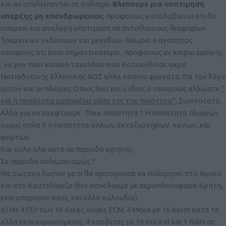
και αν υπολείπονται σε οπλισμο.
Βλεπουμε μια υποτιμηση
υπαρξης μη επανδρωμενων,
προφανως καταλαβαινω οτι θα
υπαρχει και αναλογη υποτιμηση σε αντιπλοικους διαφορων
Τουρκικων εκδοσεων και μεγεθων. Θεωρει ο αγαπητος
ναυαρχος οτι ειναι σημαντικοτερο , προφανως εν καιρω ειρηνης
, να μην παει καποιο ταχυπλοο απο Κατακολο σε ακρα
Νοτιοδυτικης Ελληνικης ΑΟΖ αλλα καποια φρεγατα. Για τον λόγο
αυτον και οι πλώρες. Οπως λεει και ο ιδιος ο ναυαρχος αλλωστε
”
και η ποσότητα εμπεριέχει μέσα της την ποιότητα”.
Σωστοτατα.
Αλλα για να σκεφτουμε . Ποια ποσοτητα ? Η ποσοτητα πλωρων
χωρις οπλα ή η ποσοτητα οπλων, εκτοξευτηρων, κανων, και
φορτων.
Και καλα ολα αυτα σε περιοδο ειρηνης.
Σε περιοδο πολεμου ομως ?
Θα ρωταγα λοιπον με τι θα προτιμουσε να πολεμησει στο Αιγαιο
και στο Καστελοριζο (δεν ασχολουμε με αεροπλανοφορο Κρητη,
εκει υπαρχουν οχιες και αλλα καλουδια)
α) Με 4 FDI των 16 Aster, χωρις ECM, 4 Μεκο με 16 essm κατα τα
αλλα εκσυγχρονισμενες, 4 κορβετες με 16 mica vl και 1 RAM σε