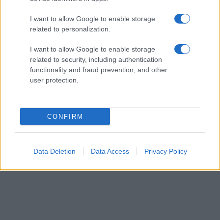
Το flight.com.gr ανήκει στην εταιρεία ΙΚΑΡΟΣ ΙΚΕ. Έδρα: Μεσογείων 321,
Χαλάνδρι · Εκδότης-Διευθυντής: Φαίδων Καραϊωσηφίδης · Αρχισυντάκτης:
I want to allow Google to enable storage
Χρήστος Κτενάς · Υπεύθυνος Ύλης: Γιάννης Ρέκκας · Εμπορικά θέματα:
related to personalization.
Χριστόφορος Χαντιώνας · Διοίκηση: Αριάδνη Καραϊωσηφίδη.
I want to allow Google to enable storage
related to security, including authentication
functionality and fraud prevention, and other
user protection.
CONFIRM
Data Deletion
Data Access
Privacy Policy