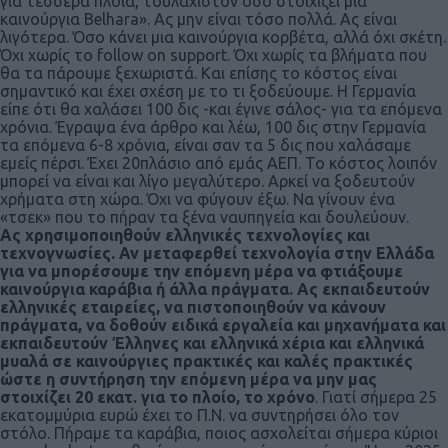
για τέσσερα πλοία, τουλάχιστον όσο στοιχίζει μια
καινούργια Belhara». Ας μην είναι τόσο πολλά. Ας είναι
λιγότερα. Όσο κάνει μια καινούργια κορβέτα, αλλά όχι σκέτη.
Όχι χωρίς το follow on support. Όχι χωρίς τα βλήματα που
θα τα πάρουμε ξεχωριστά. Και επίσης το κόστος είναι
σημαντικό και έχει σχέση με το τι ξοδεύουμε. Η Γερμανία
είπε ότι θα χαλάσει 100 δις -και έγινε σάλος- για τα επόμενα
χρόνια. Έγραψα ένα άρθρο και λέω, 100 δις στην Γερμανία
τα επόμενα 6-8 χρόνια, είναι σαν τα 5 δις που χαλάσαμε
εμείς πέρσι. Έχει 20πλάσιο από εμάς ΑΕΠ. Το κόστος λοιπόν
μπορεί να είναι και λίγο μεγαλύτερο. Αρκεί να ξοδευτούν
χρήματα στη χώρα. Όχι να φύγουν έξω. Να γίνουν ένα
«τσεκ» που το πήραν τα ξένα ναυπηγεία και δουλεύουν.
Ας χρησιμοποιηθούν ελληνικές τεχνολογίες και
τεχνογνωσίες. Αν μεταφερθεί τεχνολογία στην Ελλάδα
για να μπορέσουμε την επόμενη μέρα να φτιάξουμε
καινούργια καράβια ή άλλα πράγματα. Ας εκπαιδευτούν
ελληνικές εταιρείες, να πιστοποιηθούν να κάνουν
πράγματα, να δοθούν ειδικά εργαλεία και μηχανήματα και
εκπαιδευτούν Έλληνες και ελληνικά χέρια και ελληνικά
μυαλά σε καινούργιες πρακτικές και καλές πρακτικές
ώστε η συντήρηση την επόμενη μέρα να μην μας
στοιχίζει 20 εκατ. για το πλοίο, το χρόνο
. Γιατί σήμερα 25
εκατομμύρια ευρώ έχει το Π.Ν. να συντηρήσει όλο τον
στόλο. Πήραμε τα καράβια, ποιος ασχολείται σήμερα κύριοι