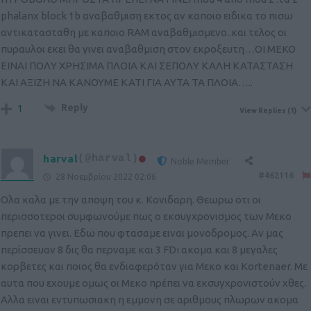
phalanx block 1b αναβαθμιση εκτος αν καποιο ειδικα το πισω
αντικατασταθη με καποιο RAM αναβαθμισμενο..και τελος οι
πυραυλοι εκει θα γινει αναβαθμιση στον εκροξευτη…ΟΙ ΜΕΚΟ
ΕΙΝΑΙ ΠΟΛΥ ΧΡΗΣΙΜΑ ΠΛΟΙΑ ΚΑΙ ΣΕΠΟΛΥ ΚΑΛΗ ΚΑΤΑΣΤΑΣΗ
ΚΑΙ ΑΞΙΖΗ ΝΑ ΚΑΝΟΥΜΕ ΚΑΤΙ ΓΙΑ ΑΥΤΑ ΤΑ ΠΛΟΙΑ…..
Reply
1
View Replies
(1)
harval
(@harval)
Noble Member
#462116
28 Νοεμβρίου 2022 02:06
Ολα καλα με την αποψη του κ. Κονιδαρη. Θεωρω οτι οι
περισσοτεροι συμφωνούμε πως ο εκσυγχρονισμος των Μεκο
πρεπει να γινει. Εδω που φτασαμε ειναι μονοδρομος. Αν μας
περίσσευαν 8 δις θα περναμε και 3 FDi ακομα και 8 μεγαλες
κορβετες και ποιος θα ενδιαφερόταν για Μεκο και Kortenaer. Με
αυτα που εχουμε ομως οι Μεκο πρέπει να εκσυγχρονιστούν χθες.
Αλλα ειναι εντυπωσιακη η εμμονη σε αριθμους πλωρων ακομα