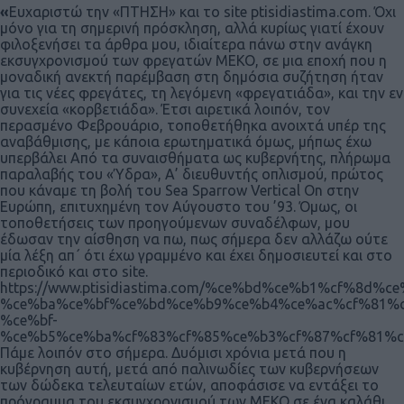
«
Ευχαριστώ την «ΠΤΗΣΗ» και το site ptisidiastima.com. Όχι
μόνο για τη σημερινή πρόσκληση, αλλά κυρίως γιατί έχουν
φιλοξενήσει τα άρθρα μου, ιδιαίτερα πάνω στην ανάγκη
εκσυγχρονισμού των φρεγατών ΜΕΚΟ, σε μια εποχή που η
μοναδική ανεκτή παρέμβαση στη δημόσια συζήτηση ήταν
για τις νέες φρεγάτες, τη λεγόμενη «φρεγατιάδα», και την εν
συνεχεία «κορβετιάδα». Έτσι αιρετικά λοιπόν, τον
περασμένο Φεβρουάριο, τοποθετήθηκα ανοιχτά υπέρ της
αναβάθμισης, με κάποια ερωτηματικά όμως, μήπως έχω
υπερβάλει Από τα συναισθήματα ως κυβερνήτης, πλήρωμα
παραλαβής του «Ύδρα», Α’ διευθυντής οπλισμού, πρώτος
που κάναμε τη βολή του Sea Sparrow Vertical On στην
Ευρώπη, επιτυχημένη τον Αύγουστο του ’93. Όμως, οι
τοποθετήσεις των προηγούμενων συναδέλφων, μου
έδωσαν την αίσθηση να πω, πως σήμερα δεν αλλάζω ούτε
μία λέξη απ΄ ότι έχω γραμμένο και έχει δημοσιευτεί και στο
περιοδικό και στο site.
https://www.ptisidiastima.com/%ce%bd%ce%b1%cf%8d%
%ce%ba%ce%bf%ce%bd%ce%b9%ce%b4%ce%ac%cf%81%c
%ce%bf-
%ce%b5%ce%ba%cf%83%cf%85%ce%b3%cf%87%cf%81%c
Πάμε λοιπόν στο σήμερα. Δυόμισι χρόνια μετά που η
κυβέρνηση αυτή, μετά από παλινωδίες των κυβερνήσεων
των δώδεκα τελευταίων ετών, αποφάσισε να εντάξει το
πρόγραμμα του εκσυγχρονισμού των ΜΕΚΟ σε ένα καλάθι,