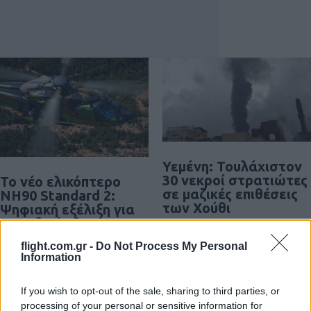
Υεμένη: Τουλάχιστον
30 νεκροί στρατιώτες
To νέο ελικόπτερο
σε μαζικές επιθέσεις
NH90 Standard 2:
των Χούθι
Ψηφιακή εξέλιξη για
τις ειδικές δυνάμεις
0
07/08/2026
flight.com.gr -
Do Not Process My Personal
Information
0
07/08/2026
If you wish to opt-out of the sale, sharing to third parties, or
processing of your personal or sensitive information for