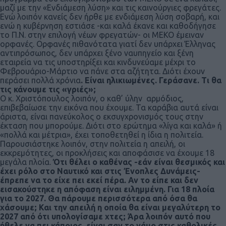
μαζί με την «Ενδιάμεση λύση» και τις καινούργιες φρεγάτες.
Ενώ λοιπόν κανείς δεν ήρθε με ενδιάμεση λύση σοβαρή, και
ενώ η κυβέρνηση εστιάσε -και καλά έκανε και καθοδήγησε
το Π.Ν. στην επιλογή νέων φρεγατών- οι ΜΕΚΟ έμειναν
ορφανές. Ορφανές πιθανότατα γιατί δεν υπάρχει Έλληνας
αντιπρόσωπος, δεν υπάρχει ξένο ναυπηγείο και ξένη
εταιρεία να τις υποστηρίξει και κινδυνεύαμε μέχρι το
Φεβρουάριο-Μάρτιο να πάνε στα αζήτητα. Διότι έχουν
περάσει πολλά χρόνια
. Είναι ηλικιωμένες. Γεράσανε. Τι θα
τις κάνουμε τις «γριές»;
Ο κ. Χριστόπουλος λοιπόν, ο καθ’ ύλην αρμόδιος,
επιβεβαίωσε την εικόνα που έχουμε. Τα καράβια αυτά είναι
άριστα, είναι πανεύκολος ο εκσυγχρονισμός τους στην
έκταση που μπορούμε. Διότι στο ερώτημα «λίγα και καλά» ή
«πολλά και μέτρια», έχει τοποθετηθεί η ίδια η πολιτεία.
Παρουσιάστηκε λοιπόν, στην πολιτεία η απειλή, οι
εκκρεμότητες, οι προκλήσεις και αποφάσισε να έχουμε 18
μεγάλα πλοία.
Ότι θέλει ο καθένας -εάν είναι θεσμικός και
έχει ρόλο στο Ναυτικό και στις Ένοπλες Δυνάμεις-
έπρεπε να το είχε πει εκεί πέρα. Αν το είπε και δεν
εισακούστηκε η απόφαση είναι ειλημμένη. Για 18 πλοία
για το 2027. Θα πάρουμε περισσότερα από όσα θα
χάσουμε; Και την απειλή η οποία θα είναι μεγαλύτερη το
2027 από ότι υπολογίσαμε χτες; Άρα λοιπόν αυτό που
ήθελε να πει κάποιος, είναι σαν το γάμο στις καθολικές