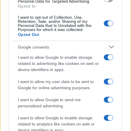
Personal Data for Targeted Advertising.
Opted In
I want to opt-out of Collection, Use,
Retention, Sale, and/or Sharing of my
Personal Data that Is Unrelated with the
ΠΟΛΙΤΙΚΗ ΑΠΟΡΡΗΤΟΥ
Purposes for which it was collected.
ΑΓΟΡΑΣΤΕ ΤΑ ΤΕΥΧΗ ΜΑΣ
Opted Out
NAVAL DEFENCE
MILITARY HISTORY
Google consents
I want to allow Google to enable storage
Τα άρθρα που δημοσιεύονται στο flight.com.gr
related to advertising like cookies on web or
εκφράζουν τους συντάκτες τους κι όχι απαραίτητα
device identifiers in apps.
τον ιστότοπο. Απαγορεύεται η αναδημοσίευση
χωρίς γραπτή έγκριση. Σε αντίθετη περίπτωση θα
I want to allow my user data to be sent to
λαμβάνονται νομικά μέτρα. Ο ιστότοπος διατηρεί
Google for online advertising purposes.
το δικαίωμα ελέγχου των σχολίων, τα οποία
εκφράζουν μόνο το συγγραφέα τους.
I want to allow Google to send me
personalized advertising.
Επικοινωνήστε μαζί μας:
info@flight.com.gr
I want to allow Google to enable storage
related to analytics like cookies on web or
device identifiers in apps.