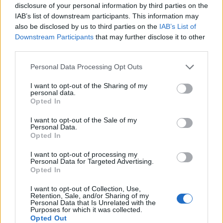
disclosure of your personal information by third parties on the
IAB’s list of downstream participants. This information may
also be disclosed by us to third parties on the
IAB’s List of
Downstream Participants
that may further disclose it to other
third parties.
Ροή Ειδήσεων
Please note that this website/app uses one or more Google
Personal Data Processing Opt Outs
services and may gather and store information including but
not limited to your visit or usage behaviour. You may click to
I want to opt-out of the Sharing of my
personal data.
grant or deny consent to Google and its third-party tags to
Opted In
use your data for below specified purposes in below Google
Ιράν: Δεν συνομιλούμε με τις ΗΠΑ όσο
consent section.
I want to opt-out of the Sale of my
παραβιάζεται η μεταβατική συμφωνία
Personal Data.
Opted In
14:20
I want to opt-out of processing my
Personal Data for Targeted Advertising.
Opted In
I want to opt-out of Collection, Use,
ΣΑΝ ΣΗΜΕΡΑ – 9 Αυγούστου 378: Μάχη
Retention, Sale, and/or Sharing of my
Personal Data that Is Unrelated with the
της Αδριανούπολης, οι Γότθοι
Purposes for which it was collected.
συντρίβουν τον ρωμαϊκό στρατό
Opted Out