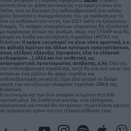
Όπως αναφέρει η τουρκική εφημερίδα
Sabah
, η πρώτη
εκδοχή είναι σε φάση κατασκευής του πρωτοτύπου στο
Sefine, ενώ το δεύτερο (το ανθυποβρυχιακό) έχει επίσης
μόλις ξεκινήσει η συναρμολόγηση του, με πρόθεση και τα
δύο να καθελκυστούν εντός του 2021 ώστε να ξεκινήσουν
δοκιμές. Το σκάφος επιχειρήσεων επιφανείας θα εξοπλιστεί
με πυργίσκους όπλων της Aselsan, όπως τον STAMP ενώ θα
μπορεί να δεχθεί και εκτοξευτές πυραύλων UMTAS της
Roketsan.
Η χρήση του μπορεί να είναι τόσο αμυντική, π.χ.
σε φύλαξη λιμένων και άλλων κρίσιμων εγκαταστάσεων,
όπως εξέδρες εξόρυξης (προφανές εδώ το ελληνικό
ενδιαφέρον…) αλλά και πιο επιθετική, ως
αναγνωριστικό, προετοιμασίας απόβασης, κ.λπ.
Όσο για
την ανθυποβρυχιακή παραλλαγή, αυτή θα έχει ένα sonar της
Armelsan ενώ μάλλον θα φέρει τορπίλες και
ανθυποβρυχιακές ρουκέτες (άρα εδώ μπορεί να δούμε
χρήση των εκτοξευτών ελαφριών τορπιλών ORKA της
Roketsan).
Η αυτονομία και των δύο σκαφών εκτιμάται στα 600
ναυτικά μίλια, θα διαθέτουν ραντάρ, ενώ εξελιγμένα
ηλεκτρονικά και οπτικά θα επιτρέπουν τη μετάδοση εικόνας
σε πραγματικό χρόνο και την τηλεκατεύθυνση τους.