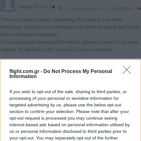
rsoy
(@rsoy)
#325264
5 Σεπτεμβρίου 2021 17:01
There is 3 main project competing. First one is Ares with
Meteksan . Second one is Aselsan with Sedef shipyard, and finally
Yonca Onuk with Havelsan.
Yonca Onuk and Havelsan USV will be able to connect to Genesis
Advent . It will host a USV version of genesis Advent.
Reply
3
flight.com.gr -
Do Not Process My Personal
Information
Murat
If you wish to opt-out of the sale, sharing to third parties, or
#325271
5 Σεπτεμβρίου 2021 17:47
processing of your personal or sensitive information for
If i write here my pists are deleted Flight will say no.
targeted advertising by us, please use the below opt-out
section to confirm your selection. Please note that after your
Reply
0
View Replies
(1)
opt-out request is processed you may continue seeing
interest-based ads based on personal information utilized by
us or personal information disclosed to third parties prior to
your opt-out. You may separately opt-out of the further