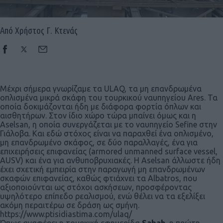
Από Χρήστος Γ. Κτενάς
Μέχρι σήμερα γνωρίζαμε τα ULAQ, τα μη επανδρωμένα
οπλισμένα μικρά σκάφη του τουρκικού ναυπηγείου Ares. Τα
οποία δοκιμάζονται ήδη με διάφορα φορτία όπλων και
αισθητήρων. Στον ίδιο χώρο τώρα μπαίνει όμως και η
Aselsan, η οποία συνεργάζεται με το ναυπηγείο Sefine στην
Γιάλοβα. Και εδώ στόχος είναι να παραχθεί ένα οπλισμένο,
μη επανδρωμένο σκάφος, σε δύο παραλλαγές, ένα για
επιχειρήσεις επιφανείας (armored unmanned surface vessel,
AUSV) και ένα για ανθυποβρυχιακές. H Aselsan άλλωστε ήδη
έχει σχετική εμπειρία στην παραγωγή μη επανδρωμένων
σκαφών επιφανείας, καθώς φτιάχνει τα Albatros, που
αξιοποιούνται ως στόχοι ασκήσεων, προσφέροντας
υψηλότερο επίπεδο ρεαλισμού, ενώ θέλει να τα εξελίξει
ακόμη περαιτέρω σε δράση ως σμήνη.
https://www.ptisidiastima.com/ulaq/