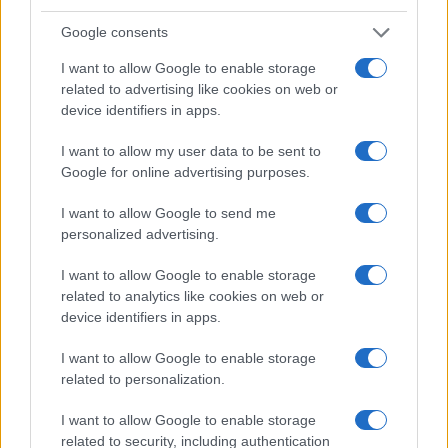
Google consents
14:05
I want to allow Google to enable storage
related to advertising like cookies on web or
device identifiers in apps.
Τουρκία: «Σαν το Άρθρο 5 του ΝΑΤΟ» η
αμυντική συμφωνία με Σ. Αραβία και
I want to allow my user data to be sent to
Πακιστάν – θα μπει και η Αίγυπτος;
Google for online advertising purposes.
I want to allow Google to send me
12:40
personalized advertising.
I want to allow Google to enable storage
related to analytics like cookies on web or
Η Ρωσία έπληξε τρία πλοία με
device identifiers in apps.
στρατιωτικό υλικό για την Ουκρανία
I want to allow Google to enable storage
related to personalization.
12:40
I want to allow Google to enable storage
related to security, including authentication