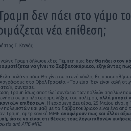
Τραμπ δεν πάει στο γάμο το
οιμάζεται νέα επίθεση;
ρήστος Γ. Κτενάς
ναλντ Τραμπ δήλωσε χθες Πέμπτη πως
δεν θα πάει στον γά
αμματίζεται να γίνει το Σαββατοκύριακο, εξηγώντας πως 
θελα πολύ να πάω. Θα γίνει σε στενό κύκλο, θα προσπαθήσω 
ιογράφους στο Οβάλ Γραφείο. «Του είπα ‘δεν είναι καλή στιγ
ατα’», συνέχισε.
ωση Τραμπ ίσως αποτελεί συνέχεια των πολλών απειλών που 
νήσει σε μια πλατφόρμα λήξης του πολέμου,
αλλά μπορεί ν
κανικών επιθέσεων.
Η ερχόμενη Δευτέρα, 25 Μαίου είναι η 
ν πολεμιστών και μαζί με το Σαββατοκύριακο είναι ένα από
ον Τραμπ, αμερικανικά ΜΜΕ
αναφέρουν πως και άλλοι αξιω
χή, ώστε να είναι στι θέσεις τους λόγω πιθανών κινήσε
οιχεία από ΑΠΕ-ΜΠΕ