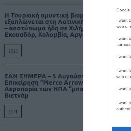
Google 
Η Τουρκική αμυντική βιομηχανία
I want t
εξαπλώνεται στη Λατινική Αμερική
web or d
– αποτύπωμα ήδη σε Χιλή, Βραζιλία,
Εκουαδόρ, Κολομβία, Αργεντινή
I want t
purpose
20:20
I want 
I want t
ΣΑΝ ΣΗΜΕΡΑ – 5 Αυγούστου 1964:
web or d
Επιχείρηση “Pierce Arrow”, η
Αεροπορία των ΗΠΑ “μπαίνει” στο
I want t
Βιετνάμ
I want t
authenti
20:01