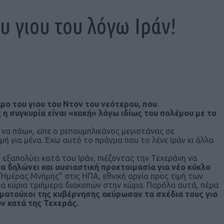
υ γιου του λόγω Ιράν!
μο του γιου του Ντον του νεότερου, που
η συγκυρία είναι «κακή» λόγω ιδίως του πολέμου με το
να πάω», είπε ο ρεπουμπλικάνος μεγιστάνας σε
μή για μένα. Έχω αυτό το πράγμα που το λένε Ιράν κι άλλα
εξαπολύει κατά του Ιράν, πιέζοντας την Τεχεράνη να
α δηλώνει και ουσιαστική προετοιμασία για νέο κύκλο
“Ημέρας Μνήμης” στις ΗΠΑ, εθνική αργία προς τιμή των
 τα κύρια τριήμερα διακοπών στην χώρα. Παρόλα αυτά, πέρα
ματούχοι της κυβέρνησης ακύρωσαν τα σχέδια τους για
ων κατά της Τεχεράς.