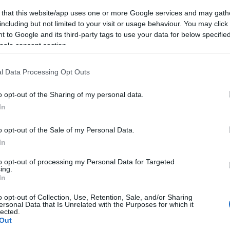
 that this website/app uses one or more Google services and may gath
including but not limited to your visit or usage behaviour. You may click 
 to Google and its third-party tags to use your data for below specifi
ogle consent section.
l Data Processing Opt Outs
o opt-out of the Sharing of my personal data.
In
Login
o opt-out of the Sale of my Personal Data.
Please login t
In
to opt-out of processing my Personal Data for Targeted
1
COMMENT
ing.
In
o opt-out of Collection, Use, Retention, Sale, and/or Sharing
Manos5
(@manos5)
Active Member
ersonal Data that Is Unrelated with the Purposes for which it
lected.
23 Μαΐου 2026 16:19
Out
Αφησε το γαμο να παει για πουρναρια.Κακος πατερας ο π