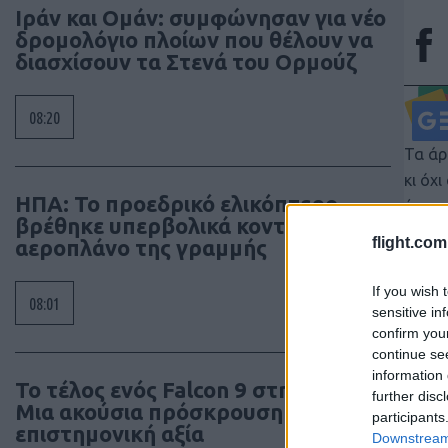
Ιράν και Ομάν: συμφώνησαν για νέο
δρομολόγιο πλοίων που θέλουν να
διασχίσουν τα Στενά του Ορμούζ
08:20
Τα άρ
κι όχ
ΗΠΑ: Το προεδρικό ελικόπτερο
έγκρι
βρέθηκε υπερβολικά κοντά σε
διατη
flight.com
αεροπλάνο της γραμμής
συγγρ
If you wish 
08:01
sensitive in
confirm you
continue se
information 
Το τέλος ενός Falcon 9 στη Σελήνη –
further disc
Μια ακούσια πρόσκρουση με
participants
επιστημονική αξία
Downstream 