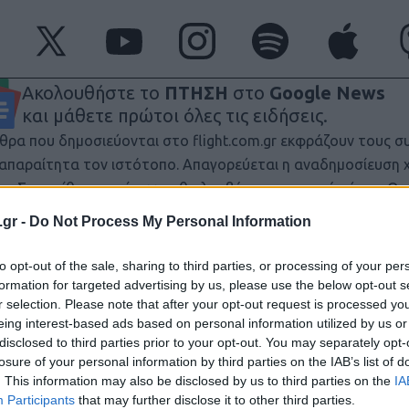
Ακολουθήστε το
ΠΤΗΣΗ
στο
Google News
και μάθετε πρώτοι όλες τις ειδήσεις.
θρα που δημοσιεύονται στο flight.com.gr εκφράζουν τους σ
ι απαραίτητα τον ιστότοπο. Απαγορεύεται η αναδημοσίευση 
ση. Σε αντίθετη περίπτωση θα λαμβάνονται νομικά μέτρα. Ο 
ρεί το δικαίωμα ελέγχου των σχολίων, τα οποία εκφράζουν 
.gr -
Do Not Process My Personal Information
αφέα τους.
to opt-out of the sale, sharing to third parties, or processing of your per
formation for targeted advertising by us, please use the below opt-out s
r selection. Please note that after your opt-out request is processed y
eing interest-based ads based on personal information utilized by us or
disclosed to third parties prior to your opt-out. You may separately opt-
losure of your personal information by third parties on the IAB’s list of
. This information may also be disclosed by us to third parties on the
IA
Participants
that may further disclose it to other third parties.