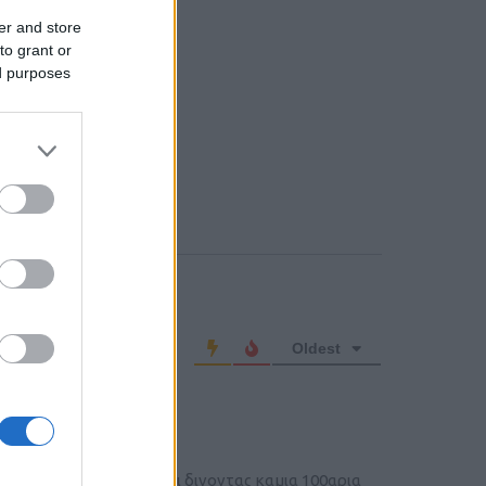
er and store
to grant or
ed purposes
o comment
Oldest
λανηταρχης.Ας εξιλεωθει δινοντας καμια 100αρια