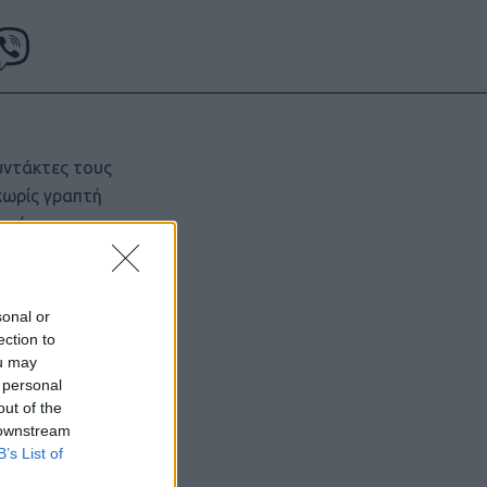
υντάκτες τους
χωρίς γραπτή
ιστότοπος
μόνο το
sonal or
ection to
ou may
 personal
out of the
 downstream
B’s List of