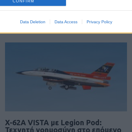
CONFIRM
Data Deletion
Data Access
Privacy Policy
X-62A VISTA με Legion Pod:
Τεχνητή νοημοσύνη στο επόμενο