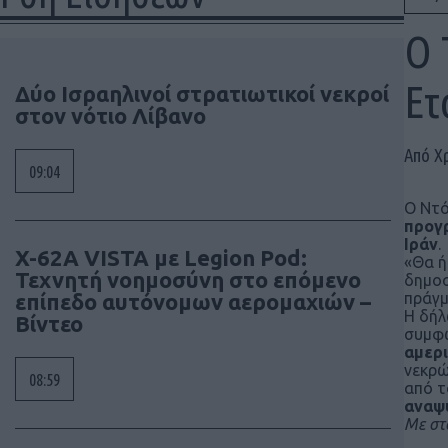
Ο 
Ετ
Δύο Ισραηλινοί στρατιωτικοί νεκροί
στον νότιο Λίβανο
Από Χ
09:04
Ο Ντό
προγρ
Ιράν
.
X-62A VISTA με Legion Pod:
«Θα ή
Τεχνητή νοημοσύνη στο επόμενο
δημοσ
επίπεδο αυτόνομων αερομαχιών –
πράγμ
Η δήλ
Βίντεο
συμφω
αμερι
νεκρώ
08:59
από τ
αναψυ
Με στ