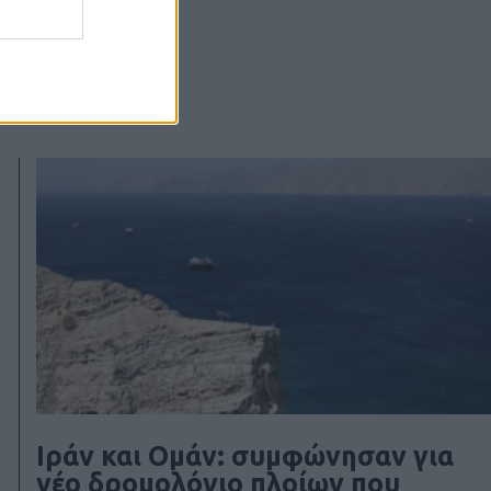
Ιράν και Ομάν: συμφώνησαν για
νέο δρομολόγιο πλοίων που