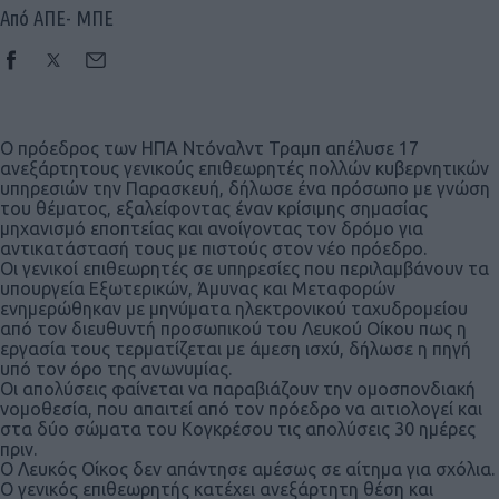
Από ΑΠΕ- ΜΠΕ
Ο πρόεδρος των ΗΠΑ Ντόναλντ Τραμπ απέλυσε 17
ανεξάρτητους γενικούς επιθεωρητές πολλών κυβερνητικών
υπηρεσιών την Παρασκευή, δήλωσε ένα πρόσωπο με γνώση
του θέματος, εξαλείφοντας έναν κρίσιμης σημασίας
μηχανισμό εποπτείας και ανοίγοντας τον δρόμο για
αντικατάστασή τους με πιστούς στον νέο πρόεδρο.
Οι γενικοί επιθεωρητές σε υπηρεσίες που περιλαμβάνουν τα
υπουργεία Εξωτερικών, Άμυνας και Μεταφορών
ενημερώθηκαν με μηνύματα ηλεκτρονικού ταχυδρομείου
από τον διευθυντή προσωπικού του Λευκού Οίκου πως η
εργασία τους τερματίζεται με άμεση ισχύ, δήλωσε η πηγή
υπό τον όρο της ανωνυμίας.
Οι απολύσεις φαίνεται να παραβιάζουν την ομοσπονδιακή
νομοθεσία, που απαιτεί από τον πρόεδρο να αιτιολογεί και
στα δύο σώματα του Κογκρέσου τις απολύσεις 30 ημέρες
πριν.
Ο Λευκός Οίκος δεν απάντησε αμέσως σε αίτημα για σχόλια.
Ο γενικός επιθεωρητής κατέχει ανεξάρτητη θέση και