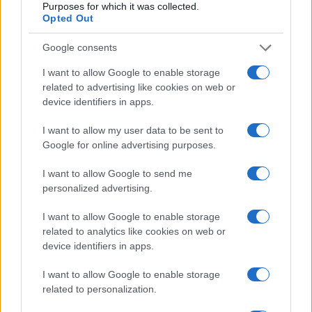
SNCASE SE.5000 Baroudeur: το γαλλικό
Purposes for which it was collected.
μαχητικό που… ξέχασε τους τροχούς
Opted Out
προσγείωσης
Google consents
I want to allow Google to enable storage
19:40
related to advertising like cookies on web or
device identifiers in apps.
I want to allow my user data to be sent to
Litening: Η Αμερικανική Αεροπορία
Google for online advertising purposes.
επενδύει σε ένα από τα πλέον
διαδεδομένα ατρακτίδια στοχοποίησης
I want to allow Google to send me
personalized advertising.
19:20
I want to allow Google to enable storage
related to analytics like cookies on web or
device identifiers in apps.
ΣΑΝ ΣΗΜΕΡΑ – 6 Αυγούστου 1777:
I want to allow Google to enable storage
Μάχη του Oriskany, μια ήττα με
related to personalization.
ινδιάνικο εμφύλιο