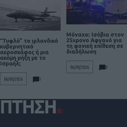
Μόναχο: Ισόβια στον
25χρονο Αφγανό για
“Τυφλό” το ιρλανδικό
τη φονική επίθεση σε
κυβερνητικό
διαδήλωση
αεροσκάφος ή μια
ακόμη ρήξη με το
Ισραήλ;
0
06/08/2026
1
06/08/2026