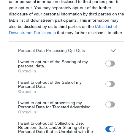
us or personal information disclosed to third parties prior to
your opt-out. You may separately opt-out of the further
disclosure of your personal information by third parties on the
IAB’s list of downstream participants. This information may
also be disclosed by us to third parties on the
IAB’s List of
Downstream Participants
that may further disclose it to other
third parties.
Ροή Ειδήσεων
Please note that this website/app uses one or more Google
Personal Data Processing Opt Outs
services and may gather and store information including but
not limited to your visit or usage behaviour. You may click to
I want to opt-out of the Sharing of my
personal data.
grant or deny consent to Google and its third-party tags to
Opted In
ΣΑΝ ΣΗΜΕΡΑ – 6 Αυγούστου 1870:
use your data for below specified purposes in below Google
Μάχες του Spicheren και του Wörth, ο
consent section.
I want to opt-out of the Sale of my
γερμανικός στρατός διαλύει τους
Personal Data.
Opted In
Γάλλους
I want to opt-out of processing my
Personal Data for Targeted Advertising.
20:01
Opted In
I want to opt-out of Collection, Use,
Retention, Sale, and/or Sharing of my
Personal Data that Is Unrelated with the