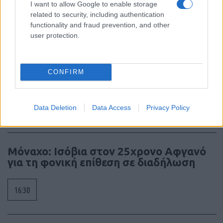
I want to allow Google to enable storage
related to security, including authentication
18:01
functionality and fraud prevention, and other
user protection.
“Τυφλό” το ιρλανδικό κυβερνητικό
αεροσκάφος ή μια ακόμη ρήξη με το
CONFIRM
Ισραήλ;
Data Deletion
Data Access
Privacy Policy
17:40
Μόναχο: Ισόβια στον 25χρονο Αφγανό
για τη φονική επίθεση σε διαδήλωση
16:30