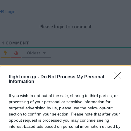
Login
Please login to comment
1
COMMENT
Oldest
denmeenimerosan
(@denmeenimerosan)
flight.com.gr -
Do Not Process My Personal
Noble Member
Information
#650014
25 Ιανουαρίου 2025 22:00
Οί wokeαντζεντιάριδες το είχαν σαπίσει το σύστημα όλο θα
If you wish to opt-out of the sale, sharing to third parties, or
processing of your personal or sensitive information for
τρομάξει να το ξεβρωμίσει
targeted advertising by us, please use the below opt-out
Reply
0
section to confirm your selection. Please note that after your
opt-out request is processed you may continue seeing
interest-based ads based on personal information utilized by