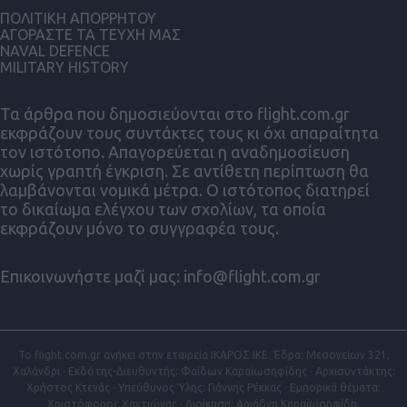
ΠΟΛΙΤΙΚΗ ΑΠΟΡΡΗΤΟΥ
ΑΓΟΡΑΣΤΕ ΤΑ ΤΕΥΧΗ ΜΑΣ
NAVAL DEFENCE
MILITARY HISTORY
Τα άρθρα που δημοσιεύονται στο flight.com.gr
εκφράζουν τους συντάκτες τους κι όχι απαραίτητα
τον ιστότοπο. Απαγορεύεται η αναδημοσίευση
χωρίς γραπτή έγκριση. Σε αντίθετη περίπτωση θα
λαμβάνονται νομικά μέτρα. Ο ιστότοπος διατηρεί
το δικαίωμα ελέγχου των σχολίων, τα οποία
εκφράζουν μόνο το συγγραφέα τους.
Επικοινωνήστε μαζί μας:
info@flight.com.gr
Το flight.com.gr ανήκει στην εταιρεία ΙΚΑΡΟΣ ΙΚΕ. Έδρα: Μεσογείων 321,
Χαλάνδρι · Εκδότης-Διευθυντής: Φαίδων Καραϊωσηφίδης · Αρχισυντάκτης:
Χρήστος Κτενάς · Υπεύθυνος Ύλης: Γιάννης Ρέκκας · Εμπορικά θέματα:
Χριστόφορος Χαντιώνας · Διοίκηση: Αριάδνη Καραϊωσηφίδη.