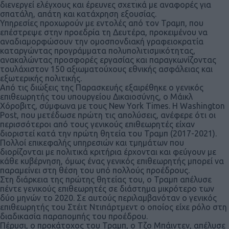
διενεργεί ελέγχους και έρευνες σχετικά με αναφορές για
σπατάλη, απάτη και κατάχρηση εξουσίας.
Υπηρεσίες προχωρούν με εντολές από τον Τραμπ, που
επέστρεψε στην προεδρία τη Δευτέρα, προκειμένου να
αναδιαμορφώσουν την ομοσπονδιακή γραφειοκρατία
καταργώντας προγράμματα πολυπολιτισμικότητας,
ανακαλώντας προσφορές εργασίας και παραγκωνίζοντας
τουλάχιστον 150 αξιωματούχους εθνικής ασφάλειας και
εξωτερικής πολιτικής.
Από τις διώξεις της Παρασκευής εξαιρέθηκε ο γενικός
επιθεωρητής του υπουργείου Δικαιοσύνης, ο Μάικλ
Χόροβιτς, σύμφωνα με τους New York Times. Η Washington
Post, που μετέδωσε πρώτη τις απολύσεις, ανέφερε ότι οι
περισσότεροι από τους γενικούς επιθεωρητές είχαν
διοριστεί κατά την πρώτη θητεία του Τραμπ (2017-2021).
Πολλοί επικεφαλής υπηρεσιών και τμημάτων που
διορίζονται με πολιτικά κριτήρια έρχονται και φεύγουν με
κάθε κυβέρνηση, όμως ένας γενικός επιθεωρητής μπορεί να
παραμείνει στη θέση του υπό πολλούς προέδρους.
Στη διάρκεια της πρώτης θητείας του, ο Τραμπ απέλυσε
πέντε γενικούς επιθεωρητές σε διάστημα μικρότερο των
δύο μηνών το 2020. Σε αυτούς περιλαμβανόταν ο γενικός
επιθεωρητής του Στέιτ Ντιπάρτμεντ ο οποίος είχε ρόλο στη
διαδικασία παραπομπής του προέδρου.
Πέρυσι, ο προκάτοχος του Τραμπ, ο Τζο Μπάιντεν, απέλυσε