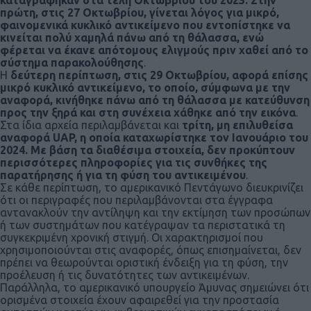
πρώτη, στις 27 Οκτωβρίου, γίνεται λόγος για μικρό,
φαινομενικά κυκλικό αντικείμενο που εντοπίστηκε να
κινείται πολύ χαμηλά πάνω από τη θάλασσα, ενώ
φέρεται να έκανε απότομους ελιγμούς πριν χαθεί από το
σύστημα παρακολούθησης
.
Η
δεύτερη περίπτωση, στις 29 Οκτωβρίου, αφορά επίσης
μικρό κυκλικό αντικείμενο, το οποίο, σύμφωνα με την
αναφορά, κινήθηκε πάνω από τη θάλασσα με κατεύθυνση
προς την ξηρά και στη συνέχεια χάθηκε από την εικόνα
.
Στα ίδια αρχεία περιλαμβάνεται και
τρίτη, μη επιλυθείσα
αναφορά UAP, η οποία καταχωρίστηκε τον Ιανουάριο του
2024. Με βάση τα διαθέσιμα στοιχεία, δεν προκύπτουν
περισσότερες πληροφορίες για τις συνθήκες της
παρατήρησης ή για τη φύση του αντικειμένου
.
Σε κάθε περίπτωση, το αμερικανικό Πεντάγωνο διευκρινίζει
ότι οι περιγραφές που περιλαμβάνονται στα έγγραφα
αντανακλούν την αντίληψη και την εκτίμηση των προσώπων
ή των συστημάτων που κατέγραψαν τα περιστατικά τη
συγκεκριμένη χρονική στιγμή. Οι χαρακτηρισμοί που
χρησιμοποιούνται στις αναφορές, όπως επισημαίνεται, δεν
πρέπει να θεωρούνται οριστική ένδειξη για τη φύση, την
προέλευση ή τις δυνατότητες των αντικειμένων.
Παράλληλα, το αμερικανικό υπουργείο Άμυνας σημειώνει ότι
ορισμένα στοιχεία έχουν αφαιρεθεί για την προστασία