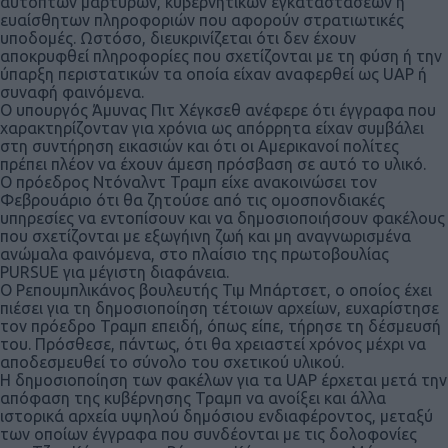
αυτοπτών μαρτύρων, κυβερνητικών εγκαταστάσεων ή
ευαίσθητων πληροφοριών που αφορούν στρατιωτικές
υποδομές. Ωστόσο, διευκρινίζεται ότι δεν έχουν
αποκρυφθεί πληροφορίες που σχετίζονται με τη φύση ή την
ύπαρξη περιστατικών τα οποία είχαν αναφερθεί ως UAP ή
συναφή φαινόμενα.
Ο υπουργός Άμυνας Πιτ Χέγκσεθ ανέφερε ότι έγγραφα που
χαρακτηρίζονταν για χρόνια ως απόρρητα είχαν συμβάλει
στη συντήρηση εικασιών και ότι οι Αμερικανοί πολίτες
πρέπει πλέον να έχουν άμεση πρόσβαση σε αυτό το υλικό.
Ο πρόεδρος Ντόναλντ Τραμπ είχε ανακοινώσει τον
Φεβρουάριο ότι θα ζητούσε από τις ομοσπονδιακές
υπηρεσίες να εντοπίσουν και να δημοσιοποιήσουν φακέλους
που σχετίζονται με εξωγήινη ζωή και μη αναγνωρισμένα
ανώμαλα φαινόμενα, στο πλαίσιο της πρωτοβουλίας
PURSUE για μέγιστη διαφάνεια.
Ο Ρεπουμπλικάνος βουλευτής Τιμ Μπάρτσετ, ο οποίος έχει
πιέσει για τη δημοσιοποίηση τέτοιων αρχείων, ευχαρίστησε
τον πρόεδρο Τραμπ επειδή, όπως είπε, τήρησε τη δέσμευσή
του. Πρόσθεσε, πάντως, ότι θα χρειαστεί χρόνος μέχρι να
αποδεσμευθεί το σύνολο του σχετικού υλικού.
Η δημοσιοποίηση των φακέλων για τα UAP έρχεται μετά την
απόφαση της κυβέρνησης Τραμπ να ανοίξει και άλλα
ιστορικά αρχεία υψηλού δημόσιου ενδιαφέροντος, μεταξύ
των οποίων έγγραφα που συνδέονται με τις δολοφονίες