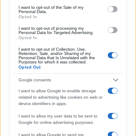
consent section.
MAX
(@max)
I want to opt-out of the Sale of my
Active Member
Personal Data.
#728078
14 Μαΐου 2026 00:17
Opted In
And that’s solve the UFO question
I want to opt-out of processing my
Now we know about drone’s development
Personal Data for Targeted Advertising.
Opted In
Reply
0
I want to opt-out of Collection, Use,
Retention, Sale, and/or Sharing of my
Personal Data that Is Unrelated with the
Purposes for which it was collected.
MAX
(@max)
Active Member
Opted Out
#728079
14 Μαΐου 2026 00:18
Google consents
Especially who a object can accelerated and changing directions
so fast.
I want to allow Google to enable storage
related to advertising like cookies on web or
Since that era was all about maned equipment.
device identifiers in apps.
Reply
0
I want to allow my user data to be sent to
Google for online advertising purposes.
I want to allow Google to send me