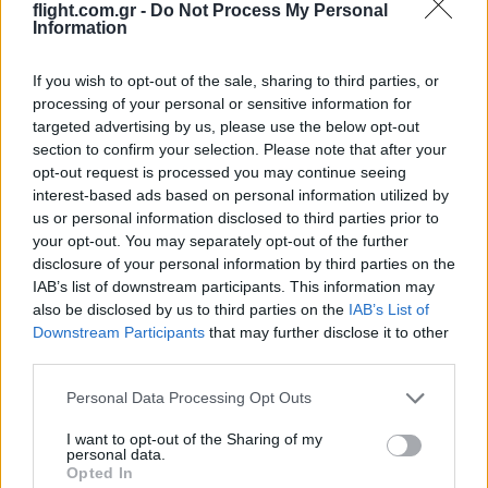
flight.com.gr -
Do Not Process My Personal
και όρκο ότι ήταν ΑΤΙΑ.
Information
Επιτρέψτε μου, μεταξύ του εξωγήινου που έρχεται και μας λέει
“Take me to your leader” και του εξωγήινου που έρχεται
If you wish to opt-out of the sale, sharing to third parties, or
κρατώντας απαγορευμένης ουσίας τσιγάρο και μας λέει “Take
processing of your personal or sensitive information for
me to your dealer” να θεωρώ πιθανότερο το δεύτερο σενάριο.
targeted advertising by us, please use the below opt-out
section to confirm your selection. Please note that after your
Reply
3
opt-out request is processed you may continue seeing
interest-based ads based on personal information utilized by
us or personal information disclosed to third parties prior to
your opt-out. You may separately opt-out of the further
Spyros
(@spyros)
Trusted Member
disclosure of your personal information by third parties on the
#727587
10 Μαΐου 2026 22:53
IAB’s list of downstream participants. This information may
Μην ανησυχείτε κυρίες και κύριοι, έρχομαι ειρηνικά.
also be disclosed by us to third parties on the
IAB’s List of
Downstream Participants
that may further disclose it to other
Απλά που και που έρχομαι να τσεκάρω πώς περνάνε κάτι φίλοι
third parties.
μου που δουλεύουν στην Αθήνα στο κέντρο, σε ένα μεγάλο
Please note that this website/app uses one or more Google
κτήριο δίπλα στον Εθνικό κήπο.
Personal Data Processing Opt Outs
services and may gather and store information including but
Reply
1
not limited to your visit or usage behaviour. You may click to
I want to opt-out of the Sharing of my
personal data.
grant or deny consent to Google and its third-party tags to
Opted In
use your data for below specified purposes in below Google