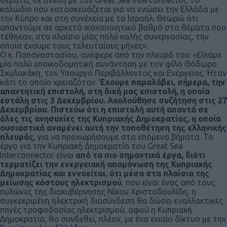
καλώδιο που κατασκευάζεται για να ενώσει την Ελλάδα με
την Κύπρο και στη συνέχεια με το Ισραήλ. Θεωρώ ότι
απαντούμε σε αρκετά ικανοποιητικό βαθμό στα θέματα που
τέθηκαν, στο πλαίσιο μίας πολύ καλής συνεργασίας, την
οποία έχουμε τους τελευταίους μήνες».
Ο κ. Παπαναστασίου, ανέφερε από την πλευρά του: «Είχαμε
μία πολύ εποικοδομητική συνάντηση με τον φίλο Θόδωρο
Σκυλακάκη, τον Υπουργό Περιβάλλοντος και Ενέργειας. Ήταν
κάτι το οποίο χρειαζόταν.
Έχουμε παραλάβει, σήμερα, την
απαντητική επιστολή, στη δική μας επιστολή, η οποία
εστάλη στις 3 Δεκεμβρίου. Ακολούθησε συζήτηση στις 27
Δεκεμβρίου. Πιστεύω ότι η επιστολή αυτή απαντά σε
όλες τις ανησυχίες της Κυπριακής Δημοκρατίας, η οποία
ουσιαστικά αναμένει αυτή την τοποθέτηση της ελληνικής
πλευράς
, για να προχωρήσουμε στα επόμενα βήματα. Το
έργο για την Κυπριακή Δημοκρατία του Great Sea
Interconnector είναι
από τα πιο σημαντικά έργα, διότι
τερματίζει την ενεργειακή απομόνωση της Κυπριακής
Δημοκρατίας και εννοείται, ότι μέσα στα πλαίσια της
μείωσης κόστους ηλεκτρισμού
, που είναι ένας από τους
πυλώνες της διακυβέρνησης Νίκου Χριστοδουλίδη, η
συγκεκριμένη ηλεκτρική διασύνδεση θα δώσει εναλλακτικές
πηγές τροφοδοσίας ηλεκτρισμού, αφού η Κυπριακή
Δημοκρατία, θα συνδεθεί, πλέον, με ένα ενιαίο δίκτυο με την