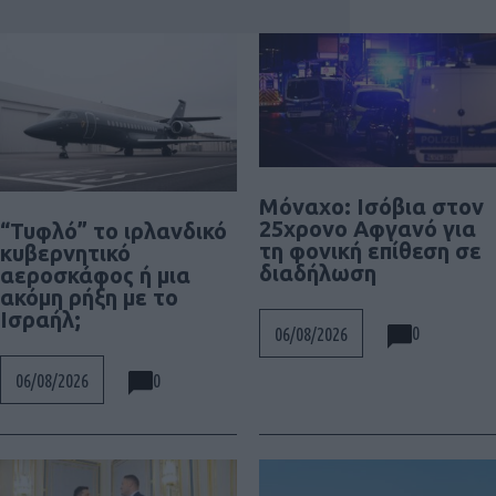
Μόναχο: Ισόβια στον
25χρονο Αφγανό για
“Τυφλό” το ιρλανδικό
τη φονική επίθεση σε
κυβερνητικό
διαδήλωση
αεροσκάφος ή μια
ακόμη ρήξη με το
Ισραήλ;
0
06/08/2026
0
06/08/2026