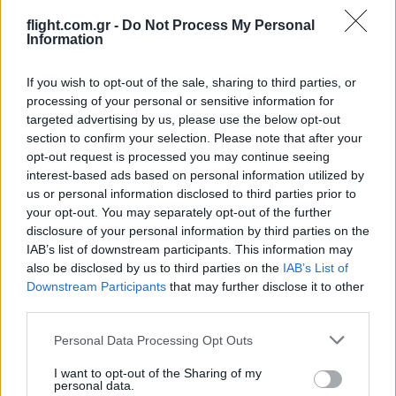
flight.com.gr -
Do Not Process My Personal
Information
If you wish to opt-out of the sale, sharing to third parties, or
processing of your personal or sensitive information for
targeted advertising by us, please use the below opt-out
section to confirm your selection. Please note that after your
opt-out request is processed you may continue seeing
Ροή Ειδήσεων
interest-based ads based on personal information utilized by
us or personal information disclosed to third parties prior to
your opt-out. You may separately opt-out of the further
disclosure of your personal information by third parties on the
IAB’s list of downstream participants. This information may
Litening: Η Αμερικανική Αεροπορία
also be disclosed by us to third parties on the
IAB’s List of
επενδύει σε ένα από τα πλέον
Downstream Participants
that may further disclose it to other
διαδεδομένα ατρακτίδια στοχοποίησης
third parties.
Please note that this website/app uses one or more Google
Personal Data Processing Opt Outs
19:20
services and may gather and store information including but
not limited to your visit or usage behaviour. You may click to
I want to opt-out of the Sharing of my
personal data.
grant or deny consent to Google and its third-party tags to