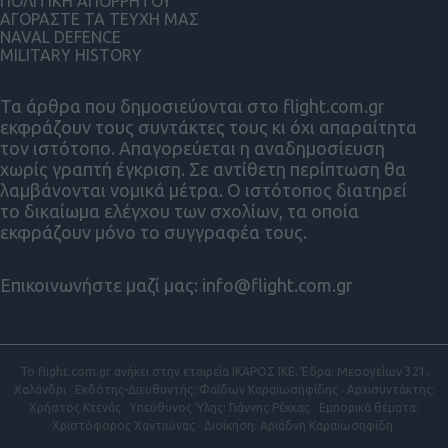
ΠΟΛΙΤΙΚΗ ΑΠΟΡΡΗΤΟΥ
ΑΓΟΡΑΣΤΕ ΤΑ ΤΕΥΧΗ ΜΑΣ
NAVAL DEFENCE
MILITARY HISTORY
Τα άρθρα που δημοσιεύονται στο flight.com.gr
εκφράζουν τους συντάκτες τους κι όχι απαραίτητα
τον ιστότοπο. Απαγορεύεται η αναδημοσίευση
χωρίς γραπτή έγκριση. Σε αντίθετη περίπτωση θα
λαμβάνονται νομικά μέτρα. Ο ιστότοπος διατηρεί
το δικαίωμα ελέγχου των σχολίων, τα οποία
εκφράζουν μόνο το συγγραφέα τους.
Επικοινωνήστε μαζί μας:
info@flight.com.gr
Το flight.com.gr ανήκει στην εταιρεία ΙΚΑΡΟΣ ΙΚΕ. Έδρα: Μεσογείων 321,
Χαλάνδρι · Εκδότης-Διευθυντής: Φαίδων Καραϊωσηφίδης · Αρχισυντάκτης:
Χρήστος Κτενάς · Υπεύθυνος Ύλης: Γιάννης Ρέκκας · Εμπορικά θέματα:
Χριστόφορος Χαντιώνας · Διοίκηση: Αριάδνη Καραϊωσηφίδη.