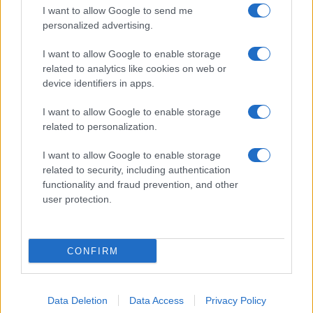
I want to allow Google to send me
16:30
personalized advertising.
I want to allow Google to enable storage
related to analytics like cookies on web or
Στην Ουκρανία ο Βρετανός υπουργός
device identifiers in apps.
Άμυνας για επιτάχυνση της στήριξης
I want to allow Google to enable storage
related to personalization.
15:40
I want to allow Google to enable storage
related to security, including authentication
functionality and fraud prevention, and other
Ιστορικό ρεκόρ για την Aegean τον
user protection.
Ιούλιο με 2 εκατομμύρια επιβάτες
CONFIRM
14:20
Data Deletion
Data Access
Privacy Policy