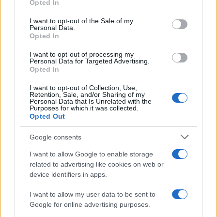
Opted In
use your data for below specified purposes in below Google
ΣΑΝ ΣΗΜΕΡΑ – 6 Αυγούστου 1777:
consent section.
I want to opt-out of the Sale of my
Μάχη του Oriskany, μια ήττα με
Personal Data.
Opted In
ινδιάνικο εμφύλιο
I want to opt-out of processing my
Personal Data for Targeted Advertising.
18:01
Opted In
I want to opt-out of Collection, Use,
Retention, Sale, and/or Sharing of my
Personal Data that Is Unrelated with the
“Τυφλό” το ιρλανδικό κυβερνητικό
Purposes for which it was collected.
αεροσκάφος ή μια ακόμη ρήξη με το
Opted Out
Ισραήλ;
Google consents
I want to allow Google to enable storage
17:40
related to advertising like cookies on web or
device identifiers in apps.
I want to allow my user data to be sent to
Μόναχο: Ισόβια στον 25χρονο Αφγανό
Google for online advertising purposes.
για τη φονική επίθεση σε διαδήλωση