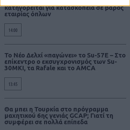
Γερμανία: Συνελήφθη ύποπτος ο οποίος
κατηγορείται για κατασκοπεία σε βάρος
εταιρίας όπλων
14:00
Το Νέο Δελχί «παγώνει» το Su-57E – Στο
επίκεντρο ο εκσυγχρονισμός των Su-
30MKI, τα Rafale και το AMCA
13:45
Θα μπει η Τουρκία στο πρόγραμμα
μαχητικού 6ης γενιάς GCAP; Γιατί τη
συμφέρει σε πολλά επίπεδα