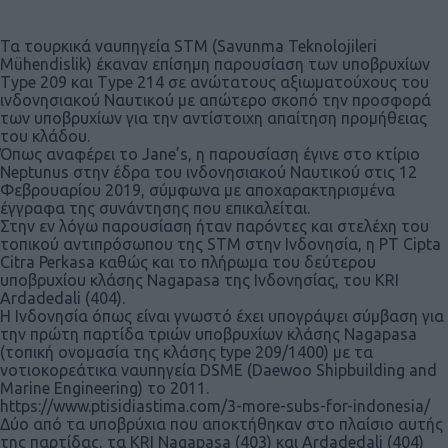
Τα τουρκικά ναυπηγεία STM (Savunma Teknolojileri
Mühendislik) έκαναν επίσημη παρουσίαση των υποβρυχίων
Τype 209 και Τype 214 σε ανώτατους αξιωματούχους του
ινδονησιακού Ναυτικού με απώτερο σκοπό την προσφορά
των υποβρυχίων για την αντίστοιχη απαίτηση προμήθειας
του κλάδου.
Όπως αναφέρει το Jane’s, η παρουσίαση έγινε στο κτίριο
Neptunus στην έδρα του ινδονησιακού Ναυτικού στις 12
Φεβρουαρίου 2019, σύμφωνα με αποχαρακτηρισμένα
έγγραφα της συνάντησης που επικαλείται.
Στην εν λόγω παρουσίαση ήταν παρόντες και στελέχη του
τοπικού αντιπρόσωπου της STM στην Ινδονησία, η PT Cipta
Citra Perkasa καθώς και το πλήρωμα του δεύτερου
υποβρυχίου κλάσης Nagapasa της Ινδονησίας, του KRI
Ardadedali (404).
Η Ινδονησία όπως είναι γνωστό έχει υπογράψει σύμβαση για
την πρώτη παρτίδα τριών υποβρυχίων κλάσης Nagapasa
(τοπική ονομασία της κλάσης type 209/1400) με τα
νοτιοκορεάτικα ναυπηγεία DSME (Daewoo Shipbuilding and
Marine Engineering) το 2011.
https://www.ptisidiastima.com/3-more-subs-for-indonesia/
Δύο από τα υποβρύχια που αποκτήθηκαν στο πλαίσιο αυτής
της παρτίδας, τα KRI Nagapasa (403) και Ardadedali (404)