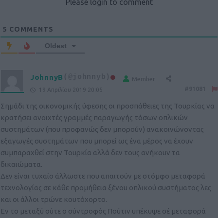
Please login to comment
5
COMMENTS
Oldest
JohnnyB
(@johnnyb)
Member
#91081
19 Απριλίου 2019 20:05
Σημάδι της οικονομικής ύφεσης οι προσπάθειες της Τουρκίας να
κρατήσει ανοιχτές γραμμές παραγωγής τόσων οπλικών
συστημάτων (που προφανώς δεν μπορούν) ανακοινώνοντας
εξαγωγές συστημάτων που μπορεί ως ένα μέρος να έχουν
συμπαραχθεί στην Τουρκία αλλά δεν τους ανήκουν τα
δικαιώματα.
Δεν είναι τυχαίο άλλωστε που απαιτούν με στόμφο μεταφορά
τεχνολογίας σε κάθε προμήθεια ξένου οπλικού συστήματος λες
και οι άλλοι τρώνε κουτόχορτο.
Εν το μεταξύ ούτε ο σύντροφός Πούτιν υπέκυψε σέ μεταφορά