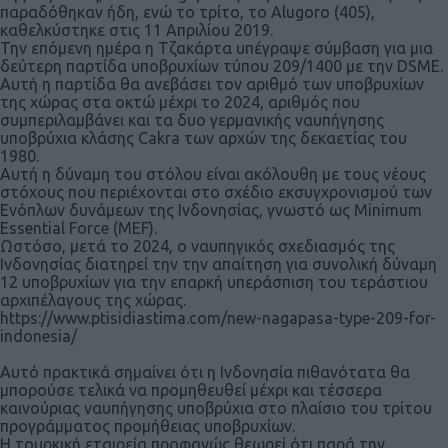
παραδόθηκαν ήδη, ενώ το τρίτο, το Alugoro (405),
καθελκύστηκε στις 11 Απριλίου 2019.
Την επόμενη ημέρα η Τζακάρτα υπέγραψε σύμβαση για μια
δεύτερη παρτίδα υποβρυχίων τύπου 209/1400 με την DSME.
Αυτή η παρτίδα θα ανεβάσει τον αριθμό των υποβρυχίων
της χώρας στα οκτώ μέχρι το 2024, αριθμός που
συμπεριλαμβάνει και τα δυο γερμανικής ναυπήγησης
υποβρύχια κλάσης Cakra των αρχών της δεκαετίας του
1980.
Αυτή η δύναμη του στόλου είναι ακόλουθη με τους νέους
στόχους που περιέχονται στο σχέδιο εκσυγχρονισμού των
Ενόπλων δυνάμεων της Ινδονησίας, γνωστό ως Minimum
Essential Force (MEF).
Ωστόσο, μετά το 2024, ο ναυπηγικός σχεδιασμός της
Ινδονησίας διατηρεί την την απαίτηση για συνολική δύναμη
12 υποβρυχίων για την επαρκή υπεράσπιση του τεράστιου
αρχιπέλαγους της χώρας.
https://www.ptisidiastima.com/new-nagapasa-type-209-for-
indonesia/
Αυτό πρακτικά σημαίνει ότι η Ινδονησία πιθανότατα θα
μπορούσε τελικά να προμηθευθεί μέχρι και τέσσερα
καινούριας ναυπήγησης υποβρύχια στο πλαίσιο του τρίτου
προγράμματος προμήθειας υποβρυχίων.
Η τουρκική εταιρεία προφανώς θεωρεί ότι παρά την