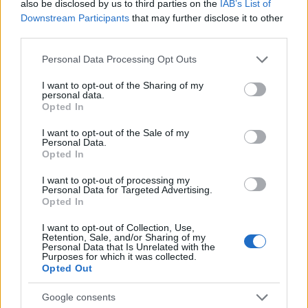
also be disclosed by us to third parties on the
IAB’s List of
των υποβρυχίων αυτών από άλλες χώρες. Δεν ισχύει αυτό ;
Downstream Participants
that may further disclose it to other
third parties.
Reply
0
View Replies
(2)
Please note that this website/app uses one or more Google
Personal Data Processing Opt Outs
services and may gather and store information including but
not limited to your visit or usage behaviour. You may click to
I want to opt-out of the Sharing of my
personal data.
grant or deny consent to Google and its third-party tags to
Opted In
use your data for below specified purposes in below Google
consent section.
I want to opt-out of the Sale of my
Personal Data.
Opted In
I want to opt-out of processing my
Personal Data for Targeted Advertising.
Opted In
I want to opt-out of Collection, Use,
Retention, Sale, and/or Sharing of my
Personal Data that Is Unrelated with the
Purposes for which it was collected.
Opted Out
Google consents