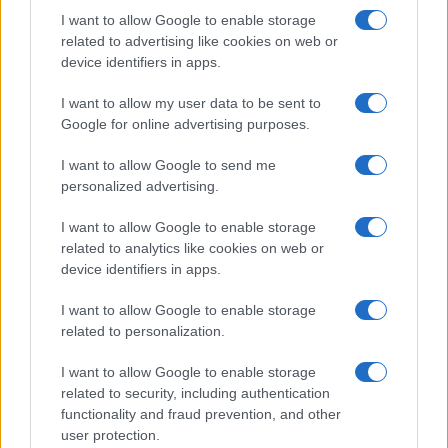
I want to allow Google to enable storage
related to advertising like cookies on web or
Ροή Ειδήσεων
device identifiers in apps.
I want to allow my user data to be sent to
Google for online advertising purposes.
Η Χαμάς δηλώνει εκ νέου έτοιμη να
I want to allow Google to send me
personalized advertising.
εφαρμόσει το σχέδιο των ΗΠΑ για τη
Γάζα
I want to allow Google to enable storage
related to analytics like cookies on web or
20:59
device identifiers in apps.
I want to allow Google to enable storage
related to personalization.
Συντριβή Sikorsky CH-54A Tarhe σε
I want to allow Google to enable storage
αεροπυρόσβεση στη Γιούτα
related to security, including authentication
functionality and fraud prevention, and other
20:40
user protection.