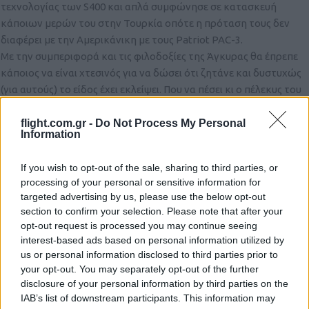
τεχνολογίας των S400 και απλά συμφώνησε σε κατασκευή
κάποιων μερών του στην Τουρκία οπότε η πρόταση τους δεν
διαφέρει με την Αμερικάνικη με τους Patriot PAC-3.
Mε την συμπεριφορά και τις φιλοδοξίες της Άγκυρας θα έπρεπε
κάποιος να είναι χτεσινός για να δώσει ότι ζητάνε και δυστυχώς
(για αυτούς) το είδος έχει εκλείψει. Που να πέσει κι ο πέλεκυς του
CAATSA να δείτε τι έχει να γίνει…
flight.com.gr -
Do Not Process My Personal
Reply
0
Information
View Replies
(1)
If you wish to opt-out of the sale, sharing to third parties, or
TED
(@ted)
processing of your personal or sensitive information for
Active Member
targeted advertising by us, please use the below opt-out
#91082
19 Απριλίου 2019 20:07
section to confirm your selection. Please note that after your
Έχει η Τουρκία το δικαίωμα παραγωγής και πώλησης των 214
opt-out request is processed you may continue seeing
στο εξωτερικό ;
interest-based ads based on personal information utilized by
us or personal information disclosed to third parties prior to
Αυτά δεν είναι αυτά που αναπτύχθηκαν λόγω της ελληνικής
your opt-out. You may separately opt-out of the further
παραγγελίας ;
disclosure of your personal information by third parties on the
Και αν θυμάμαι καλά, κάπου είχα ακούσει ότι η Ελλάδα
IAB’s list of downstream participants. This information may
εισπράττει κάποια χρήματα ως δικαιώματα από την παραγωγή