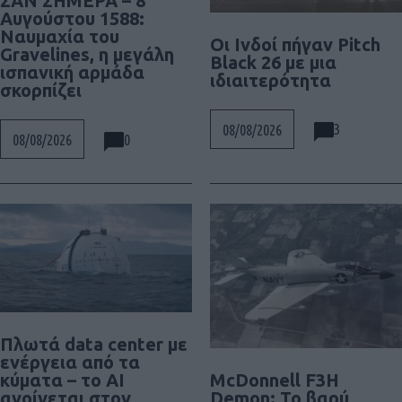
ΣΑΝ ΣΗΜΕΡΑ – 8
Αυγούστου 1588:
Ναυμαχία του
Οι Ινδοί πήγαν Pitch
Gravelines, η μεγάλη
Black 26 με μια
ισπανική αρμάδα
ιδιαιτερότητα
σκορπίζει
3
08/08/2026
0
08/08/2026
Πλωτά data center με
ενέργεια από τα
McDonnell F3H
κύματα – το AI
Demon: Το βαρύ
ανοίγεται στον