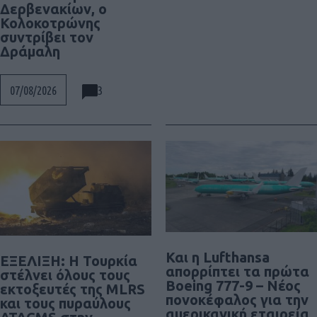
Δερβενακίων, ο
Κολοκοτρώνης
συντρίβει τον
Δράμαλη
3
07/08/2026
Και η Lufthansa
ΕΞΕΛΙΞΗ: H Τουρκία
απορρίπτει τα πρώτα
στέλνει όλους τους
Boeing 777-9 – Νέος
εκτοξευτές της MLRS
πονοκέφαλος για την
και τους πυραύλους
αμερικανική εταιρεία