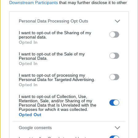
παραγωγής των Gripen
Downstream Participants
that may further disclose it to other
third parties.
19:20
Please note that this website/app uses one or more Google
Personal Data Processing Opt Outs
services and may gather and store information including but
not limited to your visit or usage behaviour. You may click to
I want to opt-out of the Sharing of my
personal data.
grant or deny consent to Google and its third-party tags to
Opted In
ΕΞΕΛΙΞΗ: H Τουρκία στέλνει όλους τους
use your data for below specified purposes in below Google
εκτοξευτές της MLRS και τους
consent section.
I want to opt-out of the Sale of my
πυραύλους ATACMS στην Ουκρανία
Personal Data.
Opted In
I want to opt-out of processing my
19:05
Personal Data for Targeted Advertising.
Opted In
I want to opt-out of Collection, Use,
Retention, Sale, and/or Sharing of my
Και η Lufthansa απορρίπτει τα πρώτα
Personal Data that Is Unrelated with the
Boeing 777-9 – Νέος πονοκέφαλος για
Purposes for which it was collected.
Opted Out
την αμερικανική εταιρεία
Google consents
18:40