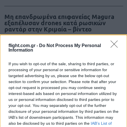
Μη επανδρωμένα επιφανείας Magura
εξαπέλυσαν drones κατά ρωσικών
ραντάρ στην Κριμαία – βίντεο
20:20
flight.com.gr -
Do Not Process My Personal
Information
If you wish to opt-out of the sale, sharing to third parties, or
ΣΑΝ ΣΗΜΕΡΑ – 26 Ιουλίου/7 Αυγούστου
processing of your personal or sensitive information for
1822: Μάχη των Δερβενακίων, ο
targeted advertising by us, please use the below opt-out
Κολοκοτρώνης συντρίβει τον Δράμαλη
section to confirm your selection. Please note that after your
opt-out request is processed you may continue seeing
interest-based ads based on personal information utilized by
20:01
us or personal information disclosed to third parties prior to
your opt-out. You may separately opt-out of the further
disclosure of your personal information by third parties on the
IAB’s list of downstream participants. This information may
H Saab πάει για διπλασιασμό της
also be disclosed by us to third parties on the
IAB’s List of