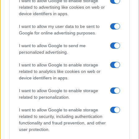
I want to allow Google to enable storage
related to advertising like cookies on web or
device identifiers in apps.
Drakon: το μεγαλύτερο υποβρύχιο που
I want to allow my user data to be sent to
ναυπηγήθηκε στη Γερμανία παραδίδεται
Google for online advertising purposes.
στο Ισραήλ
I want to allow Google to send me
personalized advertising.
18:40
I want to allow Google to enable storage
related to analytics like cookies on web or
device identifiers in apps.
ΣΑΝ ΣΗΜΕΡΑ – 7 Αυγούστου 2008: Ο
Πόλεμος της Νότιας Οσσετίας, η
I want to allow Google to enable storage
σύγκρουση των 10 ημερών
related to personalization.
I want to allow Google to enable storage
18:01
related to security, including authentication
functionality and fraud prevention, and other
user protection.
Η Ισπανία ζητά από την Ιταλία να θέσει