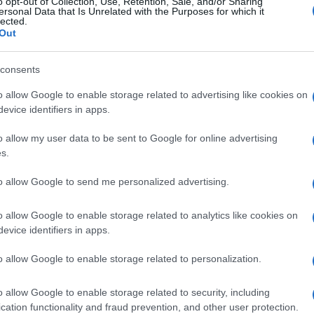
o opt-out of Collection, Use, Retention, Sale, and/or Sharing
ersonal Data that Is Unrelated with the Purposes for which it
lected.
Out
consents
o allow Google to enable storage related to advertising like cookies on
Login
evice identifiers in apps.
o allow my user data to be sent to Google for online advertising
Please login t
s.
1
COMMENT
to allow Google to send me personalized advertising.
o allow Google to enable storage related to analytics like cookies on
Oldboy
(@oldboy)
evice identifiers in apps.
Member
22 Ιανουαρίου 2025 10:58
o allow Google to enable storage related to personalization.
Κάτι μου λέει ότι θα συζητήσουν και για τους Meteor. Ελπ
απέναντι στις (χοντρές) μπίζνες τις οποίες και οι δύο χώρ
o allow Google to enable storage related to security, including
μεγάλη ανάγκη και τους δύο, το αντίθετο συμβαίνει σε 
cation functionality and fraud prevention, and other user protection.