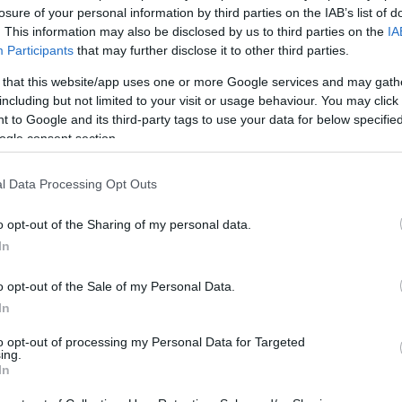
losure of your personal information by third parties on the IAB’s list of
. This information may also be disclosed by us to third parties on the
IA
Ακολουθήστε το
ΠΤΗΣΗ
στο
Google News
Participants
that may further disclose it to other third parties.
και μάθετε πρώτοι όλες τις ειδήσεις.
θρα που δημοσιεύονται στο flight.com.gr εκφράζουν τους σ
 that this website/app uses one or more Google services and may gath
including but not limited to your visit or usage behaviour. You may click 
ι απαραίτητα τον ιστότοπο. Απαγορεύεται η αναδημοσίευση 
 to Google and its third-party tags to use your data for below specifi
ση. Σε αντίθετη περίπτωση θα λαμβάνονται νομικά μέτρα. Ο 
ogle consent section.
ρεί το δικαίωμα ελέγχου των σχολίων, τα οποία εκφράζουν 
αφέα τους.
l Data Processing Opt Outs
o opt-out of the Sharing of my personal data.
In
o opt-out of the Sale of my Personal Data.
In
to opt-out of processing my Personal Data for Targeted
ing.
In