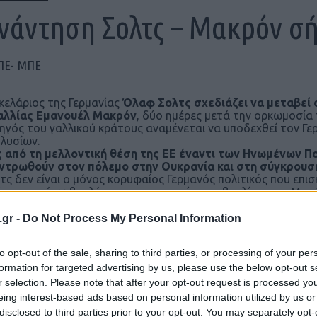
νάντηση Σολτς – Μακρόν σή
ΠΕ- ΜΠΕ
κελάριος της Γερμανίας
Όλαφ Σολτς σχεδιάζει να μεταβεί 
αλλίας Εμανουέλ Μακρόν
, δύο ημέρες μετά την ορκωμοσί
ηγός του γαλλικού κράτους αναμένεται να υποδεχθεί τον Γ
λυσίων.
 από τη μελλοντική θέση της ΕΕ έναντι των Ηνωμένων Πολ
ντρωθούν στον πόλεμο στην Ουκρανία και στη σύγκρουσ
τς δεν είναι ο μόνος κορυφαίος Γερμανός πολιτικός που επισκ
ρος της άνω βουλής του γερμανικού κοινοβουλίου, της Μπούν
αρίσι και είναι προγραμματισμένο να συναντηθεί με τους π
υνέλευσης και της Γερουσίας.
.gr -
Do Not Process My Personal Information
ς ο Γερμανός υπουργός Άμυνας Μπόρις Πιστόριους πρόκειται 
γό του Σεμπαστιάν Λεκορνί.
to opt-out of the sale, sharing to third parties, or processing of your per
 ΑΡΧΕΙΟΥ
formation for targeted advertising by us, please use the below opt-out s
r selection. Please note that after your opt-out request is processed y
eing interest-based ads based on personal information utilized by us or
disclosed to third parties prior to your opt-out. You may separately opt-