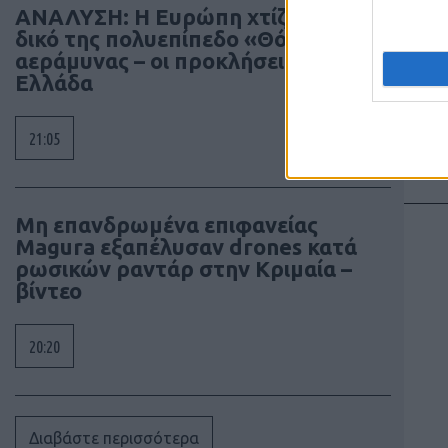
ΑΝΑΛΥΣΗ: Η Ευρώπη χτίζει τον
δικό της πολυεπίπεδο «Θόλο»
αεράμυνας – οι προκλήσεις για την
Ελλάδα
21:05
Μη επανδρωμένα επιφανείας
Magura εξαπέλυσαν drones κατά
ρωσικών ραντάρ στην Κριμαία –
βίντεο
20:20
Διαβάστε περισσότερα