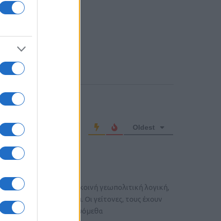
o comment
Oldest
ίζουμε να επικρατήσει η κοινή γεωπολιτική λογική,
ες κάνουν με την Τουρκία. Οι γείτονες, τους έχουν
πολύ μικρότερο βαθμό. Οψόμεθα