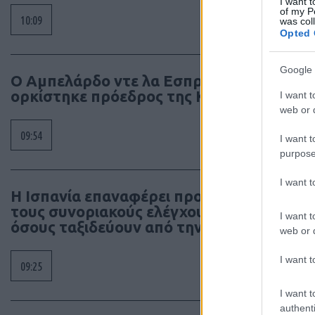
I want t
of my P
10:09
was col
Opted 
Google 
Ο Αμπελάρδο ντε λα Εσπριέγια
ορκίστηκε πρόεδρος της Κολομβίας
I want t
web or d
09:54
I want t
purpose
I want 
Η Ισπανία επαναφέρει προσωρινά
τους συνοριακούς ελέγχους για
I want t
όσους ταξιδεύουν από την Ιταλία
web or d
I want t
09:25
I want t
authenti