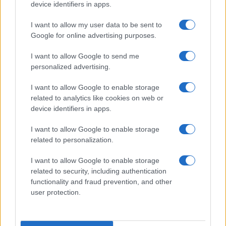
device identifiers in apps.
έλλειψη πυρομαχικών και καταφέρεται
εναντίον των ΜΜΕ
I want to allow my user data to be sent to
Google for online advertising purposes.
11:52
I want to allow Google to send me
personalized advertising.
I want to allow Google to enable storage
Δύο Ισραηλινοί στρατιωτικοί νεκροί
related to analytics like cookies on web or
στον νότιο Λίβανο
device identifiers in apps.
I want to allow Google to enable storage
09:04
related to personalization.
I want to allow Google to enable storage
related to security, including authentication
X-62A VISTA με Legion Pod: Τεχνητή
functionality and fraud prevention, and other
νοημοσύνη στο επόμενο επίπεδο
user protection.
αυτόνομων αερομαχιών – Βίντεο