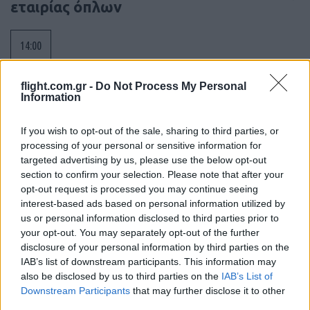
εταιρίας όπλων
14:00
flight.com.gr -
Do Not Process My Personal
Information
Το Νέο Δελχί «παγώνει» το Su-57E – Στο
επίκεντρο ο εκσυγχρονισμός των Su-
If you wish to opt-out of the sale, sharing to third parties, or
30MKI, τα Rafale και το AMCA
processing of your personal or sensitive information for
targeted advertising by us, please use the below opt-out
13:45
section to confirm your selection. Please note that after your
opt-out request is processed you may continue seeing
interest-based ads based on personal information utilized by
us or personal information disclosed to third parties prior to
Θα μπει η Τουρκία στο πρόγραμμα
your opt-out. You may separately opt-out of the further
μαχητικού 6ης γενιάς GCAP; Γιατί τη
disclosure of your personal information by third parties on the
συμφέρει σε πολλά επίπεδα
IAB’s list of downstream participants. This information may
also be disclosed by us to third parties on the
IAB’s List of
Downstream Participants
that may further disclose it to other
13:40
third parties.