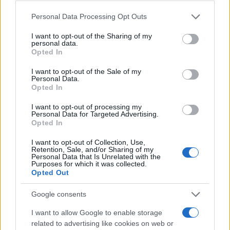
Please note that this website/app uses one or more Google
Personal Data Processing Opt Outs
services and may gather and store information including but
not limited to your visit or usage behaviour. You may click to
I want to opt-out of the Sharing of my
Τα νέα Canadair DHC-515
personal data.
grant or deny consent to Google and its third-party tags to
κατασκευάζονται – οι μεγάλες
Opted In
use your data for below specified purposes in below Google
προσδοκίες και η πραγματικότητα
consent section.
I want to opt-out of the Sale of my
Personal Data.
Opted In
13:08
I want to opt-out of processing my
Personal Data for Targeted Advertising.
Opted In
Νέες ισραηλινές επιδρομές στον νότιο
I want to opt-out of Collection, Use,
Λίβανο εν μέσω διαπραγματεύσεων στη
Retention, Sale, and/or Sharing of my
Ρώμη
Personal Data that Is Unrelated with the
Purposes for which it was collected.
Opted Out
12:58
Google consents
I want to allow Google to enable storage
related to advertising like cookies on web or
Ο Τραμπ αρνείται ότι αντιμετωπίζει