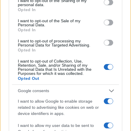
not limited to your visit or usage behaviour. You may click to
I want to opt-out of the Sharing of my
personal data.
grant or deny consent to Google and its third-party tags to
Opted In
SNCASE SE.5000 Baroudeur: το γαλλικό
use your data for below specified purposes in below Google
μαχητικό που… ξέχασε τους τροχούς
consent section.
I want to opt-out of the Sale of my
προσγείωσης
Personal Data.
Opted In
I want to opt-out of processing my
19:40
Personal Data for Targeted Advertising.
Opted In
I want to opt-out of Collection, Use,
Retention, Sale, and/or Sharing of my
Litening: Η Αμερικανική Αεροπορία
Personal Data that Is Unrelated with the
επενδύει σε ένα από τα πλέον
Purposes for which it was collected.
Opted Out
διαδεδομένα ατρακτίδια στοχοποίησης
Google consents
19:20
I want to allow Google to enable storage
related to advertising like cookies on web or
device identifiers in apps.
ΣΑΝ ΣΗΜΕΡΑ – 6 Αυγούστου 1777:
I want to allow my user data to be sent to
Μάχη του Oriskany, μια ήττα με