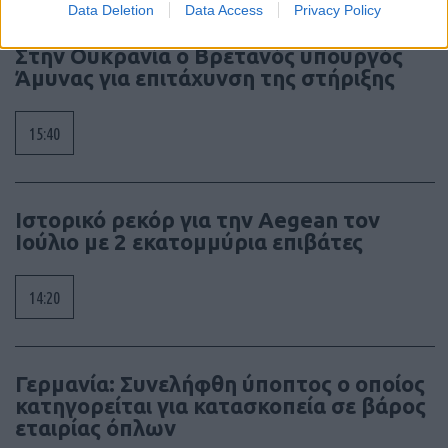
Data Deletion
Data Access
Privacy Policy
Στην Ουκρανία ο Βρετανός υπουργός
Άμυνας για επιτάχυνση της στήριξης
15:40
Ιστορικό ρεκόρ για την Aegean τον
Ιούλιο με 2 εκατομμύρια επιβάτες
14:20
Γερμανία: Συνελήφθη ύποπτος ο οποίος
κατηγορείται για κατασκοπεία σε βάρος
εταιρίας όπλων