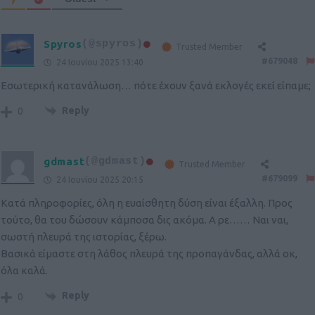
Spyros
(@spyros)
Trusted Member
#679048
24 Ιουνίου 2025 13:40
Εσωτερική κατανάλωση… πότε έχουν ξανά εκλογές εκεί είπαμε;
Reply
0
gdmast
(@gdmast)
Trusted Member
#679099
24 Ιουνίου 2025 20:15
Κατά πληροφορίες, όλη η ευαίσθητη δύση είναι έξαλλη. Προς
τούτο, θα του δώσουν κάμποσα δις ακόμα. Α ρε…… Ναι ναι,
σωστή πλευρά της ιστορίας, ξέρω.
Βασικά είμαστε στη λάθος πλευρά της προπαγάνδας, αλλά οκ,
όλα καλά.
Reply
0