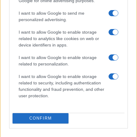
Google for online advertising purposes.
ινδιάνικο εμφύλιο
I want to allow Google to send me
personalized advertising.
18:01
I want to allow Google to enable storage
related to analytics like cookies on web or
device identifiers in apps.
“Τυφλό” το ιρλανδικό κυβερνητικό
αεροσκάφος ή μια ακόμη ρήξη με το
I want to allow Google to enable storage
Ισραήλ;
related to personalization.
I want to allow Google to enable storage
17:40
related to security, including authentication
functionality and fraud prevention, and other
user protection.
Μόναχο: Ισόβια στον 25χρονο Αφγανό
για τη φονική επίθεση σε διαδήλωση
CONFIRM
16:30