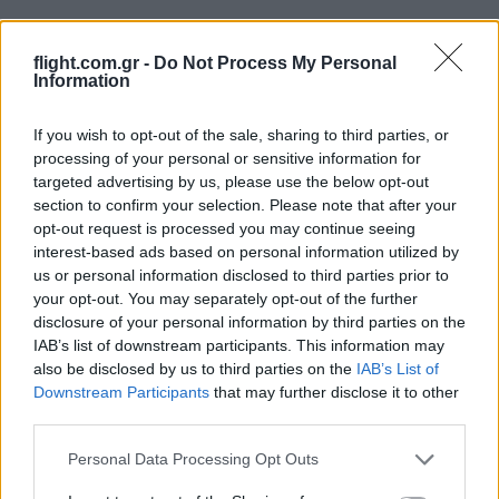
flight.com.gr -
Do Not Process My Personal
Information
If you wish to opt-out of the sale, sharing to third parties, or
processing of your personal or sensitive information for
targeted advertising by us, please use the below opt-out
Ροή Ειδήσεων
section to confirm your selection. Please note that after your
opt-out request is processed you may continue seeing
interest-based ads based on personal information utilized by
us or personal information disclosed to third parties prior to
your opt-out. You may separately opt-out of the further
ΣΑΝ ΣΗΜΕΡΑ – 6 Αυγούστου 1870:
disclosure of your personal information by third parties on the
Μάχες του Spicheren και του Wörth, ο
IAB’s list of downstream participants. This information may
γερμανικός στρατός διαλύει τους
also be disclosed by us to third parties on the
IAB’s List of
Γάλλους
Downstream Participants
that may further disclose it to other
third parties.
20:01
Please note that this website/app uses one or more Google
Personal Data Processing Opt Outs
services and may gather and store information including but