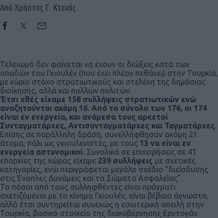
Από Χρήστος Γ. Κτενάς
Τελειωμό δεν φαίνεται να έχουν οι διώξεις κατά των
οπαδών του Γκιουλέν (που έχει πλέον πεθάνει) στην Τουρκία,
με κύριο στόχο στρατιωτικούς και στελέχη της δημόσιας
διοίκησης, αλλά και πολλών πολιτών.
Έτσι χθές είχαμε 158 συλλήψεις στρατιωτικών ενώ
αναζητούνται ακόμη 16. Από το σύνολο των 176, οι 174
είναι εν ενεργεία, και ανάμεσα τους αρκετοί
Συνταγματάρχες, Αντισυνταγματάρχες και Ταγματάρχες
.
Επίσης σε παράλληλη δράση, συνελλήφθησαν ακόμη 21
άτομα, πάλι ως γκιουλενιστές, με τους
13 να είναι εν
ενεργεία αστυνομικοί.
Συνολικά σε επιχειρήσεις σε 41
επαρχίες της χώρας είχαμε
239 συλλήψεις
με σχετικές
κατηγορίες, ενώ περιγράφεται μεγάλο σχέδιο “διείσδυσης
στις Ένοπλες Δυνάμεις και τα Σώματα Ασφαλείας”.
Το πόσοι από τους συλληφθέντες είναι πράγματι
σχετιζόμενοι με το κίνημα Γκιουλέν, είναι βέβαια άγνωστο,
αλλά έτσι συντηρείται συνεχώς η εσωτερική απειλή στην
Τουρκία, βασικό στοιχείο της διακυβέρνησης Ερντογάν.