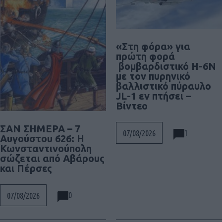
«Στη φόρα» για
πρώτη φορά
βομβαρδιστικό H-6N
με τον πυρηνικό
βαλλιστικό πύραυλο
JL-1 εν πτήσει –
Βίντεο
ΣΑΝ ΣΗΜΕΡΑ – 7
1
07/08/2026
Αυγούστου 626: Η
Κωνσταντινούπολη
σώζεται από Αβάρους
και Πέρσες
0
07/08/2026