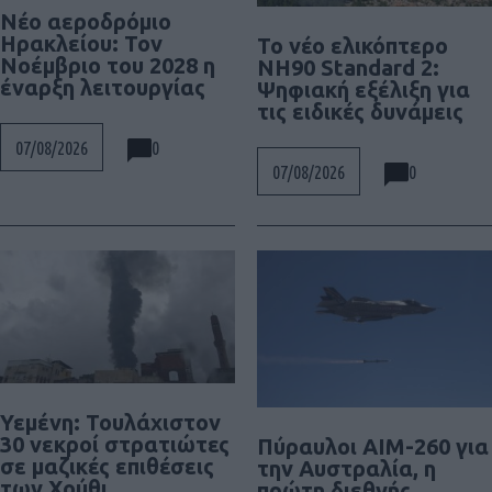
Νέο αεροδρόμιο
Ηρακλείου: Τον
To νέο ελικόπτερο
Νοέμβριο του 2028 η
NH90 Standard 2:
έναρξη λειτουργίας
Ψηφιακή εξέλιξη για
τις ειδικές δυνάμεις
0
07/08/2026
0
07/08/2026
Υεμένη: Τουλάχιστον
30 νεκροί στρατιώτες
Πύραυλοι AIM-260 για
σε μαζικές επιθέσεις
την Αυστραλία, η
των Χούθι
πρώτη διεθνής