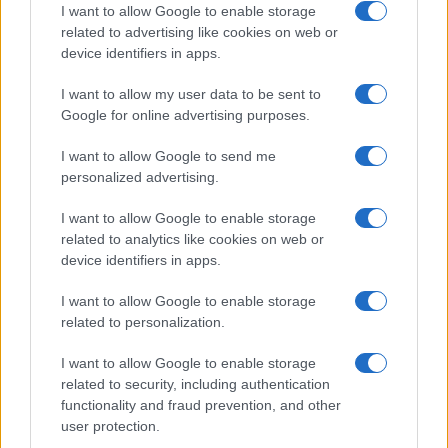
I want to allow Google to enable storage
τους συντάκτες τους κι όχι απαραίτητα τον ιστότοπο.
related to advertising like cookies on web or
Απαγορεύεται η αναδημοσίευση χωρίς γραπτή έγκριση. Σε
device identifiers in apps.
αντίθετη περίπτωση θα λαμβάνονται νομικά μέτρα. Ο
I want to allow my user data to be sent to
ιστότοπος διατηρεί το δικαίωμα ελέγχου των σχολίων, τα
Google for online advertising purposes.
οποία εκφράζουν μόνο το συγγραφέα τους.
I want to allow Google to send me
personalized advertising.
I want to allow Google to enable storage
related to analytics like cookies on web or
device identifiers in apps.
I want to allow Google to enable storage
related to personalization.
I want to allow Google to enable storage
related to security, including authentication
functionality and fraud prevention, and other
user protection.