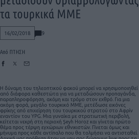
τα τουρκικά ΜΜΕ
9
16/02/2018
Από ΠΤΗΣΗ
Η δύναμη του τηλεοπτικού φακού μπορεί να χρησιμοποιηθεί
από διάφορα καθεστώτα για να μεταδώσουν προπαγάνδα,
παραπληροφόρηση, ακόμη και τρόμο στον εχθρό. Για μια
ακόμη φορά, μεγάλο τουρκικό ΜΜΕ, μετέδωσε εικόνες
φρίκης από επιχείρηση του τουρκικού στρατού στο Αφρίν
εναντίον του YPG. Μια γυναίκα με στρατιωτική περιβολή,
κείτεται νεκρή στη περιοχή Şeyh Horoz και γίνεται πρώτο
Social
θέμα προς τέρψη εγχώριων εθνικιστών. Γίνεται όμως και
μήνυμα προς κάθε αντίπαλο που θα τολμήσει να αντισταθεί.
Αρχική μας πρόθεση ήταν να μην σας δώσουμε λινκ προς τα