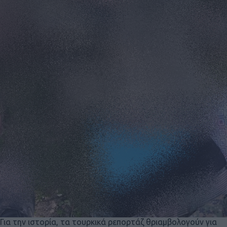
Για την ιστορία, τα τουρκικά ρεπορτάζ θριαμβολογούν για