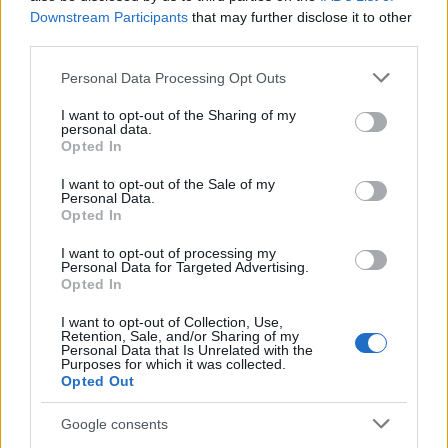
Downstream Participants
that may further disclose it to other
third parties.
Please note that this website/app uses one or more Google
Personal Data Processing Opt Outs
services and may gather and store information including but
not limited to your visit or usage behaviour. You may click to
I want to opt-out of the Sharing of my
personal data.
grant or deny consent to Google and its third-party tags to
Opted In
use your data for below specified purposes in below Google
Όπως έχουμε ξαναπεί, η ελευθερία του Τύπου είναι το πιο
consent section.
σύντομο ανέκδοτο αυτή την εποχή στη Τουρκία. Η χρήση
I want to opt-out of the Sale of my
Personal Data.
όμως πτωμάτων γυναικών για λόγους προπαγάνδας,
Opted In
ξεπερνά κάθε όριο “δημοσιογραφικής” δεοντολογίας.
I want to opt-out of processing my
Personal Data for Targeted Advertising.
Opted In
I want to opt-out of Collection, Use,
Retention, Sale, and/or Sharing of my
Personal Data that Is Unrelated with the
Purposes for which it was collected.
Opted Out
Ακολουθήστε το
ΠΤΗΣΗ
στο
Google News
και μάθετε πρώτοι όλες τις ειδήσεις.
Google consents
Τα άρθρα που δημοσιεύονται στο flight.com.gr εκφράζουν