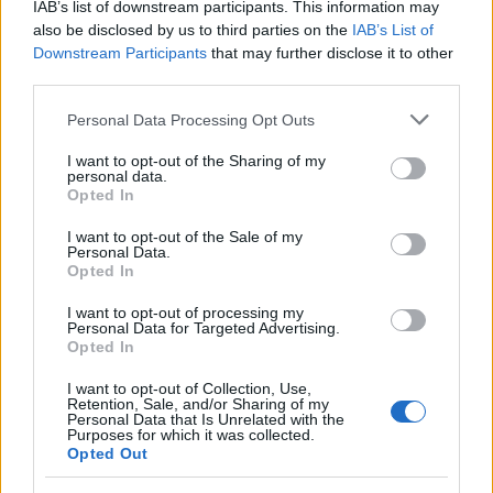
IAB’s list of downstream participants. This information may
also be disclosed by us to third parties on the
IAB’s List of
12
COMMENTS
Downstream Participants
that may further disclose it to other
Oldest
third parties.
Please note that this website/app uses one or more Google
Personal Data Processing Opt Outs
services and may gather and store information including but
Kosta81
(@kosta81)
Active Member
not limited to your visit or usage behaviour. You may click to
I want to opt-out of the Sharing of my
#728496
15 Μαΐου 2026 21:26
personal data.
grant or deny consent to Google and its third-party tags to
Opted In
Early detection with the new satellites and employment of
use your data for below specified purposes in below Google
consent section.
unmanned systems can hopefully make a difference.
I want to opt-out of the Sale of my
Personal Data.
Opted In
Reply
9
I want to opt-out of processing my
Personal Data for Targeted Advertising.
Opted In
Partakias
(@partakias)
Active Member
#728509
15 Μαΐου 2026 22:54
I want to opt-out of Collection, Use,
Retention, Sale, and/or Sharing of my
Μπράβο!
Personal Data that Is Unrelated with the
Purposes for which it was collected.
Επιτέλους!
Opted Out
Κάποιος το σκέφτηκε!