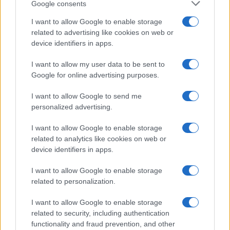
Google consents
Με το καλό και στην πολιτική αγορά, γιατί ετοιμάζομαι να
καθίσω, σοβαρά όμως, να αρχίσω σοβαρό διάβασμα για το
I want to allow Google to enable storage
πτυχίο χειριστή. Γιατί να μην δουλεύουμε με ελληνικά εργαλεία?
related to advertising like cookies on web or
device identifiers in apps.
Οεο?
Και ο Θεός έπλασε τον πολίτη, όχι μόνο τον δημόσιο υπάλληλο.
I want to allow my user data to be sent to
Google for online advertising purposes.
Reply
3
View Replies
(1)
I want to allow Google to send me
personalized advertising.
neuromancer
(@neuromancer)
Member
I want to allow Google to enable storage
#728530
16 Μαΐου 2026 00:08
related to analytics like cookies on web or
Αυτά τα κάννιστρα δεν θα πρέπει να είναι σφαιρικά ή κυλινδρικά
device identifiers in apps.
γιατί σε μια πλαγιά θα ρολλάρουν μέχρι να εκραγούν και μπορεί
I want to allow Google to enable storage
να φύγουν από τη φωτιά.
related to personalization.
Reply
0
I want to allow Google to enable storage
related to security, including authentication
functionality and fraud prevention, and other
karpat
(@karpat)