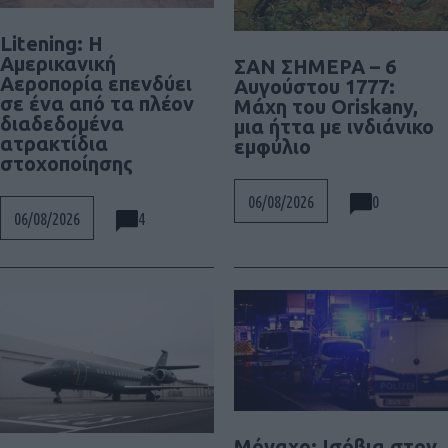
Litening: Η
Αμερικανική
ΣΑΝ ΣΗΜΕΡΑ – 6
Αεροπορία επενδύει
Αυγούστου 1777:
σε ένα από τα πλέον
Μάχη του Oriskany,
διαδεδομένα
μια ήττα με ινδιάνικο
ατρακτίδια
εμφύλιο
στοχοποίησης
0
06/08/2026
4
06/08/2026
Μόναχο: Ισόβια στον