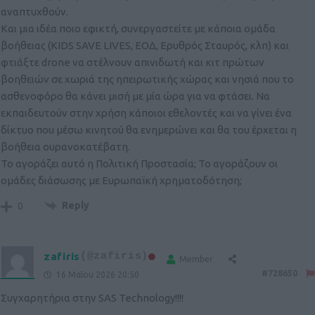
αναπτυχθούν.
Και μια ιδέα ποιο εφικτή, συνεργαστείτε με κάποια ομάδα
βοήθειας (KIDS SAVE LIVES, ΕΟΔ, Ερυθρός Σταυρός, κλπ) και
φτιάξτε drone να στέλνουν απινιδωτή και κιτ πρώτων
βοηθειών σε χωριά της ηπειρωτικής χώρας και νησιά που το
ασθενοφόρο θα κάνει μισή με μία ώρα για να φτάσει. Να
εκπαιδευτούν στην χρήση κάποιοι εθελοντές και να γίνει ένα
δίκτυο που μέσω κινητού θα ενημερώνει και θα του έρχεται η
βοήθεια ουρανοκατέβατη.
Το αγοράζει αυτό η Πολιτική Προστασία; Το αγοράζουν οι
ομάδες διάσωσης με Ευρωπαϊκή χρηματοδότηση;
Reply
0
zafiris
(@zafiris)
Member
#728650
16 Μαΐου 2026 20:50
Συγχαρητήρια στην SAS Technology!!!!