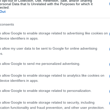
o opt-out of Collection, Use, Retention, Sale, and/or Sharing
ersonal Data that Is Unrelated with the Purposes for which it
lected.
Out
Ακολουθήστε το
ΠΤΗΣΗ
στο
Google News
και μάθετε πρώτοι όλες τις ειδήσεις.
consents
θρα που δημοσιεύονται στο flight.com.gr εκφράζουν τους σ
o allow Google to enable storage related to advertising like cookies on
ι απαραίτητα τον ιστότοπο. Απαγορεύεται η αναδημοσίευση 
evice identifiers in apps.
ση. Σε αντίθετη περίπτωση θα λαμβάνονται νομικά μέτρα. Ο 
ρεί το δικαίωμα ελέγχου των σχολίων, τα οποία εκφράζουν 
o allow my user data to be sent to Google for online advertising
s.
αφέα τους.
to allow Google to send me personalized advertising.
o allow Google to enable storage related to analytics like cookies on
evice identifiers in apps.
o allow Google to enable storage related to personalization.
o allow Google to enable storage related to security, including
cation functionality and fraud prevention, and other user protection.