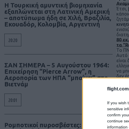
Αναμέ
Η Τουρκική αμυντική βιομηχανία
Έτσι,
εξαπλώνεται στη Λατινική Αμερική
κάποι
– αποτύπωμα ήδη σε Χιλή, Βραζιλία,
ζητάμ
Εκουαδόρ, Κολομβία, Αργεντινή
κινητ
ενισχ
διατη
80 εκ
20:20
τα “
Το ΠΝ
Αυτό 
είναι
ΣΑΝ ΣΗΜΕΡΑ – 5 Αυγούστου 1964:
ελλην
Επιχείρηση “Pierce Arrow”, η
να μπ
δεν έ
Αεροπορία των ΗΠΑ “μπαίνει” στο
Βιετνάμ
flight.com
20:01
If you wish 
sensitive in
confirm you
continue se
Ρομποτικοί πυροσβέστες: Τα
information 