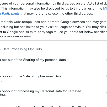
losure of your personal information by third parties on the IAB’s list of
. This information may also be disclosed by us to third parties on the
IA
Participants
that may further disclose it to other third parties.
 that this website/app uses one or more Google services and may gath
including but not limited to your visit or usage behaviour. You may click 
 to Google and its third-party tags to use your data for below specifi
ogle consent section.
l Data Processing Opt Outs
6 Aeroservices
o opt-out of the Sharing of my personal data.
In
μα είναι πως το ΠΝ έφτιαξε μια εξαιρετική σύμβαση, που έβ
 τη στιγμή της έναρξης υλοποίησης της σύμβασης, περνούν μ
εργοποιήσει τη σύμβαση, πήρε το ελικόπτερο που δεν μπορού
o opt-out of the Sale of my Personal Data.
αστάσεις ελληνικής ιδιωτικής εταιρείας που έχει συμβληθεί μ
In
πτερο συντηρείται με απίστευτα γρήγορους ρυθμούς, και θ
στε τη συνέχεια
εδώ
, στο Navaldefence.gr
to opt-out of processing my Personal Data for Targeted
ing.
In