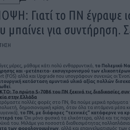
ΟΨΗ: Γιατί το ΠΝ έγραψε ι
υ μπαίνει για συντήρηση. Σ
ΠΤΗΣΗ
λίγες μέρες, μάθαμε κάτι πολύ ενθαρρυντικό,
το Πολεμικό Να
ρησης και -μετέπειτα- εκσυγχρονισμού των ελικοπτέρων
rt (FOS) αλλά και Upgrade που υπογράφουν συνεχώς οι Ένοπ
ιτουργική κατάσταση αμυντικό υλικό αξίας πολλών δισε
ιωθεί
.
ΤΟ: Το πρώτο S-70B6 του ΠΝ ξεκινά τις διαδικασίες συ
εία στην Ελλάδα
ρόμαστε πολλές φορές στο ΠΝ, θα πούμε μερικά πράγματα τ
πολυετή, δημοσιονομική κρίση, όταν όλα τα ιπτάμενα μέσα 
ευγενικά),
το ΠΝ, με διάφορες “τεχνικές” κατάφερνε να κρ
πτερά του
. Όχι μόνο φυσικά τα ελικόπτερα, αλλά και τις πα
ύχιά του. Μιλάμε για ποσοστά διαθεσιμότητας πολλαπλάσια
ατα των φορολογουμένων
, αλλά και επαγγελματισμός των 