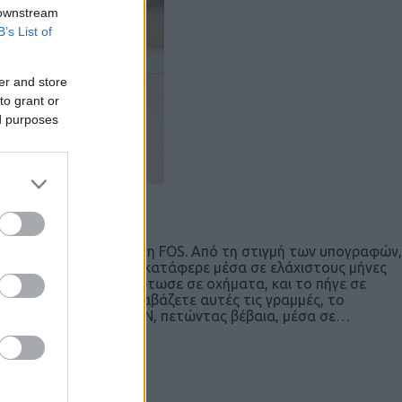
 downstream
B’s List of
er and store
to grant or
ed purposes
αλε μέσα και τη σύμβαση FOS. Aπό τη στιγμή των υπογραφών,
έχρι και χρόνια. Το ΠΝ κατάφερε μέσα σε ελάχιστους μήνες
σε να πετάξει, το φόρτωσε σε οχήματα, και το πήγε σε
ε την Sikorsky. Όσο διαβάζετε αυτές τις γραμμές, το
α αποδοθεί πίσω στο ΠΝ, πετώντας βέβαια, μέσα σε…