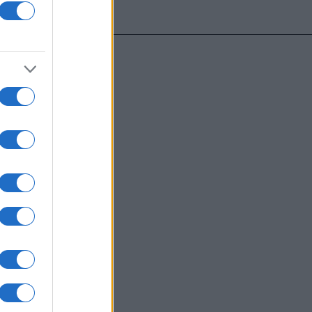
υντάκτες τους
χωρίς γραπτή
ιστότοπος
μόνο το