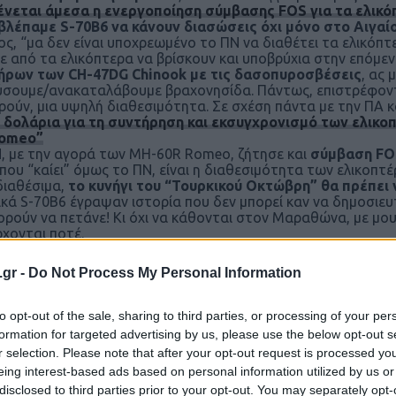
νεται άμεσα η ενεργοποίηση σύμβασης FOS για τα ελικ
βλέπαμε S-70B6 να κάνουν διασώσεις όχι μόνο στο Αιγαίο 
ος, “μα δεν είναι υποχρεωμένο το ΠΝ να διαθέτει τα ελικόπτε
ε από τα ελικόπτερα να βρίσκουν και υποβρύχια στην επόμε
ήρων των CH-47DG Chinook με τις δασοπυροσβέσεις
, ας
ύσουμε/ανακαταλάβουμε βραχονησίδα. Πάντως, επιστρέφοντ
ρούν, μια υψηλή διαθεσιμότητα. Σε σχέση πάντα με την ΠΑ κα
. δολάρια για τη συντήρηση και εκσυγχρονισμό των ελικο
Romeo”
, με την αγορά των MH-60R Romeo, ζήτησε και
σύμβαση FOS
που “καίει” όμως το ΠΝ, είναι η διαθεσιμότητα των ελικοπτέ
 διαθέσιμα,
το κυνήγι του “Τουρκικού Οκτώβρη” θα πρέπει ν
ικά S-70B6 έγραψαν ιστορία που δεν μπορεί καν να δημοσιευτ
ορούν να πετάνε! Κι όχι να κάθονται στον Μαραθώνα, με μου
ρχονται ποτέ.
.gr -
Do Not Process My Personal Information
to opt-out of the sale, sharing to third parties, or processing of your per
formation for targeted advertising by us, please use the below opt-out s
r selection. Please note that after your opt-out request is processed y
eing interest-based ads based on personal information utilized by us or
disclosed to third parties prior to your opt-out. You may separately opt-