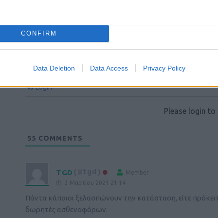
CONFIRM
Data Deletion
Data Access
Privacy Policy
Login
Please login t
55
COMMENTS
TGD
(@tgd)
Member
3 Μαρτίου 2021 21:14
Πάντα κάποιοι ξελασπώνουν την κατάσταση, είτε πρόκειτ
δωρητές ασθενοφόρων.