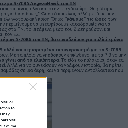
όπτερα S-70B6 AegeanHawk του ΠΝ
και το Ιόνιο
, αλλά και στην … ενδοχώρα. Θα ρωτήσει
ρα για διασώσεις;” Φυσικά και είναι, αλλά μετά ας μην
νη ελληνοτουρκική κρίση. Όπως
“κάψαμε” τις ώρες των
 μην περιμένουμε να μεταφέρουμε καταδρομείς για να
ας στο ΠΝ, τα ιπτάμενα μέσα του διατηρούσαν, και
ι τον ΕΣ.
πτέρων S-70B6 του ΠΝ, θα συνοδεύουν για πολλά χρόνια
 αλλά και περιορισμένο εκσυγχρονισμό για τα S-70B6
.
ρων. Με τα πλοία να γηράσκουν επικίνδυνα, με τα Ρ-3 να μην
α γίνει από τα ελικόπτερα
. Το είδε το καλοκαίρι, όταν τα
εί. Αλλά για να συνεχίσουν να γράφουν ιστορία, θα πρέπει
σαμάδες σε μια άκρη, και να περιμένουν ανταλλακτικά που
sonal or
ection to
ou may
 personal
out of the