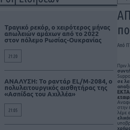
ΑΠ
πο
Τραγικό ρεκόρ, ο χειρότερος μήνας
απωλειών αμάχων από το 2022
στον πόλεμο Ρωσίας-Ουκρανίας
Από 
21:20
Πριν 
συντή
Suppo
ΑΝΑΛΥΣΗ: To ραντάρ EL/M‑2084, ο
σε λε
πολυλειτουργικός αισθητήρας της
απαξ
ΕΚΤΑΚ
«Ασπίδας του Αχιλλέα»
εταιρ
Αναφε
στην 
21:05
λέμε 
ελικό
υποβρ
χρήμ