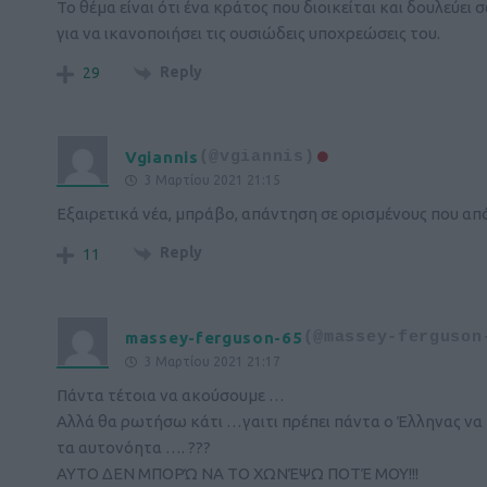
Το θέμα είναι ότι ένα κράτος που διοικείται και δουλεύει
για να ικανοποιήσει τις ουσιώδεις υποχρεώσεις του.
Reply
29
Vgiannis
(@vgiannis)
3 Μαρτίου 2021 21:15
Εξαιρετικά νέα, μπράβο, απάντηση σε ορισμένους που από 
Reply
11
massey-ferguson-65
(@massey-ferguson
3 Μαρτίου 2021 21:17
Πάντα τέτοια να ακούσουμε …
Αλλά θα ρωτήσω κάτι …γαιτι πρέπει πάντα ο Έλληνας να τρ
τα αυτονόητα …. ???
ΑΥΤΟ ΔΕΝ ΜΠΟΡΏ ΝΑ ΤΟ ΧΩΝΈΨΩ ΠΟΤΈ ΜΟΥ!!!