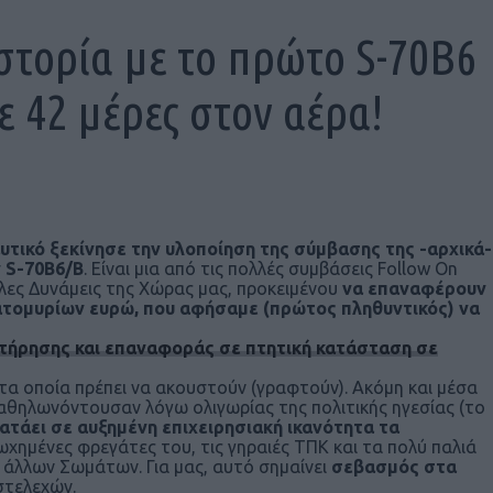
στορία με το πρώτο S-70B6
ε 42 μέρες στον αέρα!
υτικό ξεκίνησε την υλοποίηση της σύμβασης της -αρχικά-
 S-70B6/B
. Είναι μια από τις πολλές συμβάσεις Follow On
λες Δυνάμεις της Χώρας μας, προκειμένου
να επαναφέρουν
κατομυρίων ευρώ, που αφήσαμε (πρώτος πληθυντικός) να
ντήρησης και επαναφοράς σε πτητική κατάσταση σε
α οποία πρέπει να ακουστούν (γραφτούν). Ακόμη και μέσα
καθηλωνόντουσαν λόγω ολιγωρίας της πολιτικής ηγεσίας (το
ατάει σε αυξημένη επιχειρησιακή ικανότητα τα
ρωχημένες φρεγάτες του, τις γηραιές ΤΠΚ και τα πολύ παλιά
 άλλων Σωμάτων. Για μας, αυτό σημαίνει
σεβασμός στα
στελεχών.