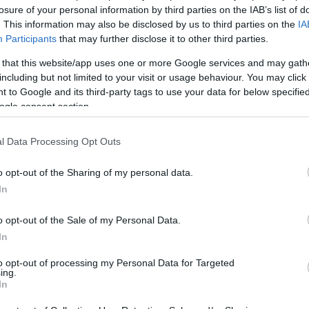
losure of your personal information by third parties on the IAB’s list of
. This information may also be disclosed by us to third parties on the
IA
Participants
that may further disclose it to other third parties.
ηρή ρητορική των Κάρτερ και Ρήγκαν (ειδικά του τελευταίου
 that this website/app uses one or more Google services and may gath
η των εξοπλισμών από πλευράς ΗΠΑ. Αν και η ΕΣΣΔ δεν προέ
σει πόρους σε άλλους πιο κρίσιμους τομείς της οικονομίας. 
including but not limited to your visit or usage behaviour. You may click 
ών κεφαλαίων προς την ΕΣΣΔ, αν και κάτι τέτοιο είχε προταθ
 to Google and its third-party tags to use your data for below specifi
δια εποχή, οι ΗΠΑ ενισχύουν σημαντικά τους μουτζαχεντιν σ
ogle consent section.
χρόνια και πολυέξοδη μάχη, στην οποία ηττήθηκε.
85 ο Μιχαήλ Γκορμπατσόφ, επιχείρησε να προχωρήσει σε οικον
όταν σε ύφεση μη μπορώντας να ανταποκριθεί στους ρόλους 
l Data Processing Opt Outs
εταξύ άλλων περιλάμβαναν το ρόλο του τοποτηρητή σε κρά
ιάρθρωση) και η
γκλάσνοστ
(διαφάνεια), όριζαν μεταξύ άλλω
o opt-out of the Sharing of my personal data.
ιωτική επέμβαση των σοβιετικών δυνάμεων σε περίπτωση 
φαίρα επιρροής της ΕΣΣΔ, και υιοθετήθηκε μια πολιτική π
In
ύσουν τη δημοφιλία τους με ειρηνικά μέσα.
o opt-out of the Sale of my Personal Data.
In
to opt-out of processing my Personal Data for Targeted
ing.
In