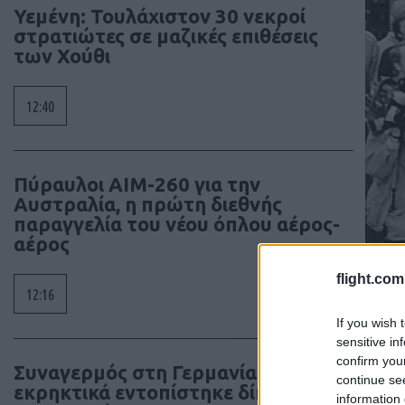
Υεμένη: Τουλάχιστον 30 νεκροί
στρατιώτες σε μαζικές επιθέσεις
των Χούθι
12:40
Πύραυλοι AIM-260 για την
Αυστραλία, η πρώτη διεθνής
παραγγελία του νέου όπλου αέρος-
αέρος
flight.com
12:16
If you wish 
sensitive in
confirm you
Συναγερμός στη Γερμανία: Drone με
continue se
εκρηκτικά εντοπίστηκε δίπλα σε
information 