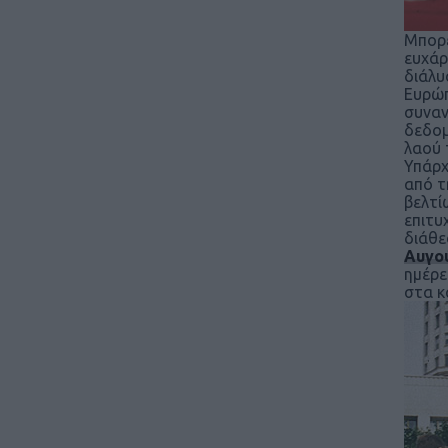
Μπορε
ευχάρ
διάλυ
Ευρώπ
συναν
δεδομ
λαού 
Υπάρχ
από τ
βελτί
επιτυ
διάθε
Αυγο
ημέρε
στα κ