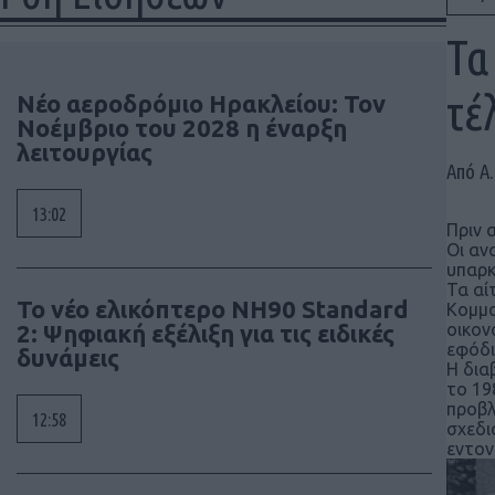
Τα
τέ
Νέο αεροδρόμιο Ηρακλείου: Τον
Νοέμβριο του 2028 η έναρξη
λειτουργίας
Από A.
13:02
Πριν 
Οι αν
υπαρκ
Τα αί
To νέο ελικόπτερο NH90 Standard
Κομμο
2: Ψηφιακή εξέλιξη για τις ειδικές
οικον
εφόδι
δυνάμεις
Η δια
το 19
προβλ
12:58
σχεδι
εντον