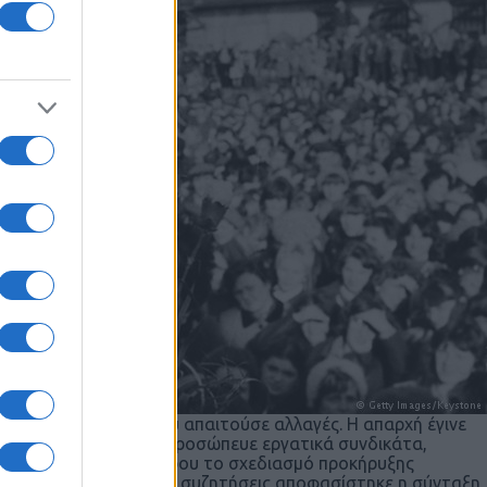
ο λαϊκό αίσθημα που απαιτούσε αλλαγές. Η απαρχή έγινε
Λεχ Βαλέσα, που αντιπροσώπευε εργατικά συνδικάτα,
μιμο κόμμα και αφετέρου το σχεδιασμό προκήρυξης
 Ουγγαρία, ύστερα από συζητήσεις αποφασίστηκε η σύνταξη