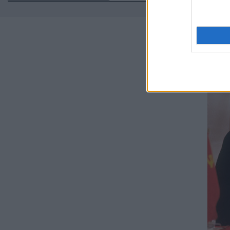
νέου 
ανατο
Η σύν
ηγέτη
ημερο
όπου 