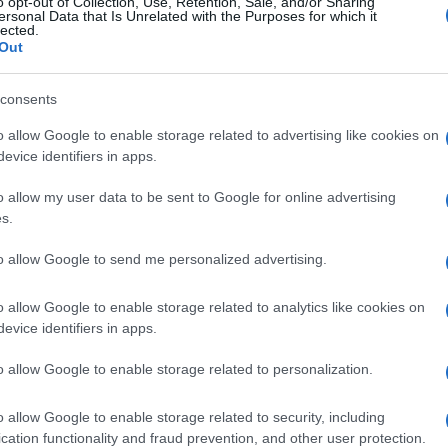
o opt-out of Collection, Use, Retention, Sale, and/or Sharing
ersonal Data that Is Unrelated with the Purposes for which it
lected.
Out
consents
o allow Google to enable storage related to advertising like cookies on
evice identifiers in apps.
o allow my user data to be sent to Google for online advertising
s.
to allow Google to send me personalized advertising.
o allow Google to enable storage related to analytics like cookies on
evice identifiers in apps.
o allow Google to enable storage related to personalization.
α από τα ανωτέρω όμως δεν ήταν δυνατό να συγκρατήσουν τ
ολωνία όπου το κόμμα της Αλληλεγγύης, με επικεφαλής τον 
o allow Google to enable storage related to security, including
ερε να διαπραγματευτεί αφενός την αναγνώρισή του ως νό
cation functionality and fraud prevention, and other user protection.
ερων εκλογών, τις οποίες κατόπιν κέρδισε. Παρομοίως στην