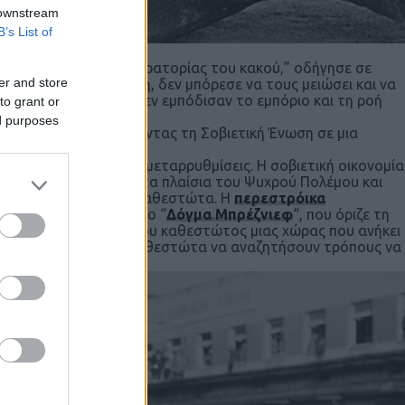
 downstream
B’s List of
), εναντίον της “αυτοκρατορίας του κακού,” οδήγησε σε
er and store
βη σε ανάλογη αύξηση, δεν μπόρεσε να τους μειώσει και να
Παρόλα αυτά, οι ΗΠΑ δεν εμπόδισαν το εμπόριο και τη ροή
to grant or
εί.
ed purposes
το Αφγανιστάν, οδηγώντας τη Σοβιετική Ένωση σε μια
ομικές και πολιτικές μεταρρυθμίσεις. Η σοβιετική οικονομία
που είχε αναλάβει, στα πλαίσια του Ψυχρού Πολέμου και
τη με κομμουνιστικά καθεστώτα. Η
περεστρόικα
ν: να εγκαταλειφθεί το “
Δόγμα Μπρέζνιεφ
“, που όριζε τη
αποσταθεροποίησης του καθεστώτος μιας χώρας που ανήκει
ου ενθάρρυνε αυτά τα καθεστώτα να αναζητήσουν τρόπους να