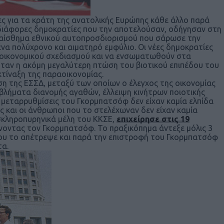
ες για τα κράτη της ανατολικής Ευρώπης κάθε άλλο παρά
 διάφορες δημοκρατίες που την αποτελούσαν, οδήγησαν στη
 αίσθημα εθνικού αυτοπροσδιορισμού που σάρωσε την
να πολύχρονο και αιματηρό εμφύλιο. Οι νέες δημοκρατίες
 οικονομικού σχεδιασμού και να ενσωματωθούν στα
ταν η ακόμη μεγαλύτερη πτώση του βιοτικού επιπέδου του
κτίναξη της παραοικονομίας.
η της ΕΣΣΔ, μεταξύ των οποίων ο έλεγχος της οικονομίας
οβλήματα διανομής αγαθών, έλλειψη κινήτρων ποιοτικής
μεταρρυθμίσεις του Γκορμπατσόφ δεν είχαν καμία ελπίδα
ς και οι άνθρωποι που το στελέχωναν δεν είχαν καμία
σκληροπυρηνικά μέλη του ΚΚΣΕ,
επιχείρησε στις 19
νοντας τον Γκορμπατσόφ. Το πραξικόπημα άντεξε μόλις 3
 του το απέτρεψε και παρά την επιστροφή του Γκορμπατσόφ
τα.