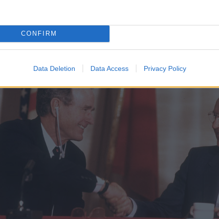
συντάγματος που επέτρεπε τη λειτουργία πολλών κομμάτων.
λικής Ευρώπης είχαν αντικατασταθεί από άλλα, πιο φιλελεύ
οδος της Μάλτας που έλαβε χώρα στις 2 Δεκεμβρίου 1989, 
 της Σοβιετικής Ένωσης Μιχαήλ Γκορμπατσόφ, πραγματεύτηκ
CONFIRM
μηνία λήξης του Ψυχρού Πολέμου. Θεωρείται επίσης και η σ
οι νικητές του 2ου ΠΠ, καθόρισαν τη σφαίρα επηρροής των
Data Deletion
Data Access
Privacy Policy