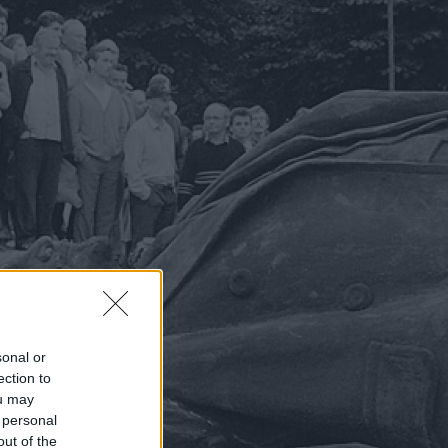
sonal or
ection to
ou may
 personal
out of the