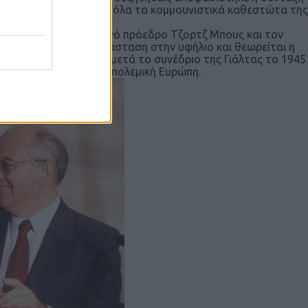
 Ως τα μέσα του 1990 όλα τα κομμουνιστικά καθεστώτα της
θερα.
ανάμεσα στον Αμερικανό πρόεδρο Τζορτζ Μπους και τον
ε την μετά ΕΣΣΔ κατάσταση στην υφήλιο και θεωρείται η
πουδαιότερη σύνοδος μετά το συνέδριο της Γιάλτας το 1945
 κρατών τους στη μεταπολεμική Ευρώπη.