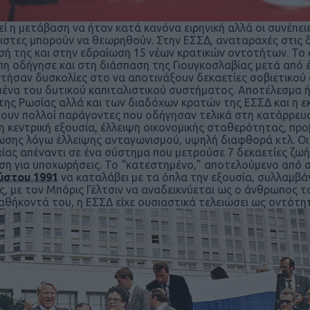
ί η μετάβαση να ήταν κατά κανόνα ειρηνική αλλά οι συνέπει
ιστες μπορούν να θεωρηθούν. Στην ΕΣΣΔ, αναταραχές στις
σή της και στην εδραίωση 15 νέων κρατικών οντοτήτων. Το
η οδήγησε και στη διάσπαση της Γιουγκοσλαβίας μετά από έ
τήσαν δυσκολίες στο να αποτινάξουν δεκαετίες σοβιετικού
ένα του δυτικού καπιταλιστικού συστήματος. Αποτέλεσμα ή
της Ρωσίας αλλά και των διαδόχων κρατών της ΕΣΣΔ και η ε
ουν πολλοί παράγοντες που οδήγησαν τελικά στη κατάρρευσ
η κεντρική εξουσία, έλλειψη οικονομικής σταθερότητας, πρ
ωσης λόγω έλλειψης ανταγωνισμού, υψηλή διαφθορά κτλ. Οι 
χίας απέναντι σε ένα σύστημα που μετρούσε 7 δεκαετίες ζωή
ση για υποχωρήσεις. Το “κατεστημένο,” αποτελούμενο από 
ύστου 1991
να καταλάβει με τα όπλα την εξουσία, συλλαμβά
ς, με τον Μπόρις Γέλτσιν να αναδεικνύεται ως ο άνθρωπος
αθήκοντά του, η ΕΣΣΔ είχε ουσιαστικά τελειώσει ως οντότη