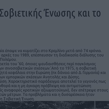
 Σοβιετικής Ένωσης και το
αία έπαψε να κυματίζει στο Κρεμλίνο μετά από 74 χρόνια.
 αρχές του 1989, επέσπευσαν τη διαδικασία διάλυσης του
 Πολέμου.
αετία του ’60, όποιες ψευδαισθήσεις περί παγκόσμιας
ων σινοσοβιετικών σχέσεων.’Από το 1975, η σοβιετική
ζητά κεφάλαια στην Ευρώπη (πχ δάνεια από Δ. Γερμανία) και
των εμπορικών σχέσεων Ανατολής και Δύσης.
ύση. Χαρακτηριστικό παράδειγμα αποτελεί το γεγονός πως
φθορά και η μη έγκαιρη πρόβλεψη και αντιμετώπιση
ίς αναφορές κρατικών αξιωματούχων), δεν επέτρεψε στους
στών μέτρων. Τα προβλήματα και η δυσαρέσκεια ήταν
η Σοβιετική Ένωση.