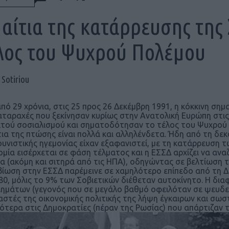
 αίτια της κατάρρευσης της
λος του Ψυχρού Πολέμου
 Sotiriou
από 29 χρόνια, στις 25 προς 26 Δεκέμβρη 1991, η κόκκινη σημ
αταραχές που ξεκίνησαν κυρίως στην Ανατολική Ευρώπη στις
τού σοσιαλισμού και σηματοδότησαν το τέλος του Ψυχρού
τια της πτώσης είναι πολλά και αλληλένδετα. Ήδη από τη δεκ
υνιστικής ηγεμονίας είχαν εξαφανιστεί, με τη κατάρρευση τ
ομία εισέρχεται σε φάση τέλματος και η ΕΣΣΔ αρχίζει να ανα
α (ακόμη και σιτηρά από τις ΗΠΑ), οδηγώντας σε βελτίωση 
βίωση στην ΕΣΣΔ παρέμεινε σε χαμηλότερο επίπεδο από τη Δ
80, μόλις το 9% των Σοβιετικών διέθεταν αυτοκίνητο. Η δια
ημάτων (γεγονός που σε μεγάλο βαθμό οφειλόταν σε ψευδε
αστές της οικονομικής πολιτικής της λήψη έγκαιρων και σω
ότερα στις Δημοκρατίες (πέραν της Ρωσίας) που απάρτιζαν τ