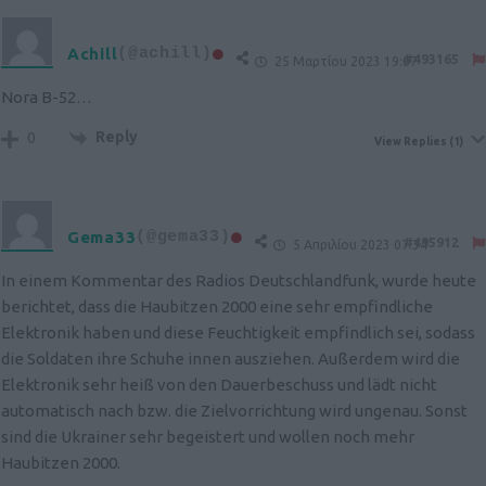
Achill
(@achill)
#493165
25 Μαρτίου 2023 19:07
Nora B-52…
Reply
0
View Replies
(1)
Gema33
(@gema33)
#495912
5 Απριλίου 2023 07:34
In einem Kommentar des Radios Deutschlandfunk, wurde heute
berichtet, dass die Haubitzen 2000 eine sehr empfindliche
Elektronik haben und diese Feuchtigkeit empfindlich sei, sodass
die Soldaten ihre Schuhe innen ausziehen. Außerdem wird die
Elektronik sehr heiß von den Dauerbeschuss und lädt nicht
automatisch nach bzw. die Zielvorrichtung wird ungenau. Sonst
sind die Ukrainer sehr begeistert und wollen noch mehr
Haubitzen 2000.