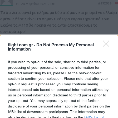
#492959
24 Μαρτίου 2023 22:01
Το ότι λειτουργεί με πλήρωμα δύο ατόμων και μπορεί να αλλάξει
αμέσως θέσεις είναι τα σημαντικότερα χαρακτηριστικά του!
Εκείνα τα Μ110 θα πρέπει να τα αντικαταστήσουμε το
συντομότερο!
Reply
4
View Replies
(1)
flight.com.gr -
Do Not Process My Personal
Information
RedBaron
(@redbaron)
If you wish to opt-out of the sale, sharing to third parties, or
Member
#492975
processing of your personal or sensitive information for
24 Μαρτίου 2023 22:44
targeted advertising by us, please use the below opt-out
Αργά αλλά σταθερά η Ουκρανία αναδεικνύεται, παγκόσμια , στο
section to confirm your selection. Please note that after your
μεγαλύτερο testbed σύγχρονου οπλισμού.
opt-out request is processed you may continue seeing
interest-based ads based on personal information utilized by
Δείχνει τέτοια
‘ δυναμική,’
που πιθανόν να ξεπεράσει το Vietnam.
us or personal information disclosed to third parties prior to
your opt-out. You may separately opt-out of the further
Reply
5
View Replies
(3)
disclosure of your personal information by third parties on the
IAB’s list of downstream participants. This information may
also be disclosed by us to third parties on the
IAB’s List of