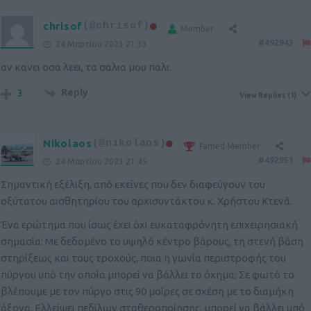
chrisof
(@chrisof)
Member
#492943
24 Μαρτίου 2023 21:33
αν κανει οσα λεει, τα σαλια μου παλι.
Reply
3
View Replies
(1)
Nikolaos
(@nikolaos)
Famed Member
#492951
24 Μαρτίου 2023 21:45
Σημαντική εξέλιξη, από εκείνες που δεν διαφεύγουν του
οξύτατου αισθητηρίου του αρχισυντάκτου κ. Χρήστου Κτενά.
Ένα ερώτημα που ίσως έχει όχι ευκαταφρόνητη επιχειρησιακή
σημασία: Με δεδομένο το υψηλό κέντρο βάρους, τη στενή βάση
στηρίξεως και τους τροχούς, ποια η γωνία περιστροφής του
πύργου υπό την οποία μπορεί να βάλλει το όχημα; Σε φωτό το
βλέπουμε με τον πύργο στις 90 μοίρες σε σχέση με το διαμήκη
άξονα. Ελλείψει πεδίλων σταθεροποίησης, μπορεί να βάλλει υπό