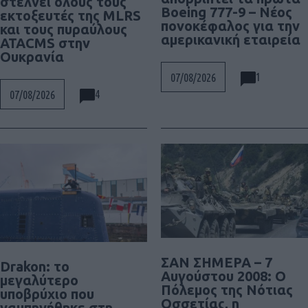
στέλνει όλους τους
Boeing 777-9 – Νέος
εκτοξευτές της MLRS
πονοκέφαλος για την
και τους πυραύλους
αμερικανική εταιρεία
ATACMS στην
Ουκρανία
1
07/08/2026
4
07/08/2026
ΣΑΝ ΣΗΜΕΡΑ – 7
Drakon: το
Αυγούστου 2008: Ο
μεγαλύτερο
Πόλεμος της Νότιας
υποβρύχιο που
Οσσετίας, η
ναυπηγήθηκε στη