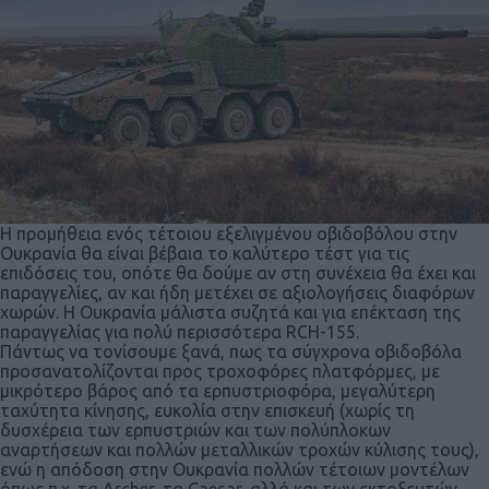
Η προμήθεια ενός τέτοιου εξελιγμένου οβιδοβόλου στην
Ουκρανία θα είναι βέβαια το καλύτερο τέστ για τις
επιδόσεις του, οπότε θα δούμε αν στη συνέχεια θα έχει και
παραγγελίες, αν και ήδη μετέχει σε αξιολογήσεις διαφόρων
χωρών. Η Ουκρανία μάλιστα συζητά και για επέκταση της
παραγγελίας για πολύ περισσότερα RCH-155.
Πάντως να τονίσουμε ξανά, πως τα σύγχρονα οβιδοβόλα
προσανατολίζονται προς τροχοφόρες πλατφόρμες, με
μικρότερο βάρος από τα ερπυστριοφόρα, μεγαλύτερη
ταχύτητα κίνησης, ευκολία στην επισκευή (χωρίς τη
δυσχέρεια των ερπυστριών και των πολύπλοκων
αναρτήσεων και πολλών μεταλλικών τροχών κύλισης τους),
ενώ η απόδοση στην Ουκρανία πολλών τέτοιων μοντέλων
όπως π.χ. τα Archer, τα Caesar, αλλά και των εκτοξευτών