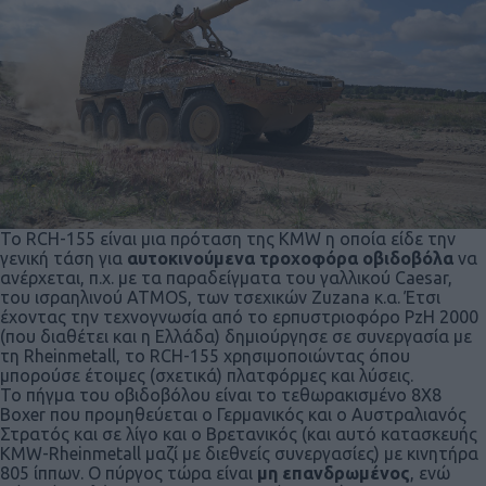
Το RCH-155 είναι μια πρόταση της KMW η οποία είδε την
γενική τάση για
αυτοκινούμενα
τροχοφόρα οβιδοβόλα
να
ανέρχεται, π.χ. με τα παραδείγματα του γαλλικού Caesar,
του ισραηλινού ATMOS, των τσεχικών Zuzana κ.α. Έτσι
έχοντας την τεχνογνωσία από το ερπυστριοφόρο PzH 2000
(που διαθέτει και η Ελλάδα) δημιούργησε σε συνεργασία με
τη Rheinmetall, το RCH-155 χρησιμοποιώντας όπου
μπορούσε έτοιμες (σχετικά) πλατφόρμες και λύσεις.
To πήγμα του οβιδοβόλου είναι το τεθωρακισμένο 8Χ8
Boxer που προμηθεύεται ο Γερμανικός και ο Αυστραλιανός
Στρατός και σε λίγο και ο Βρετανικός (και αυτό κατασκευής
KMW-Rheinmetall μαζί με διεθνείς συνεργασίες) με κινητήρα
805 ίππων. Ο πύργος τώρα είναι
μη επανδρωμένος
, ενώ