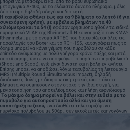
μπορεί να μεταφερθεί και από το βαρύ ευρωπαϊκό
μεταγωγικό Α-400, με το ελάχιστο δυνατό πλήρωμα, μόλις
δύο άτομα δηλαδή οδηγό και διοικητή.
Η ταχυβολία φθάνει έως και τα 9 βλήματα το λεπτό (6 για
συνεχόμενη χρήση), με εμβέλεια βλημάτων τα 40
χιλιόμετρα και τα 54 (!)
εφόσον χρησιμοποιηθούν τα ειδικά
πυρομαχικά VLAP της Rheinmetall. Η κοινοπραξία των KMW-
Rheinmetall με το όνομα ARTEC που διαχειρίζεται όλες τις
παραλλαγές του Boxer και το RCH-155, καταγράφει πως το
όχημα μπορεί να κάνει γέμιση του πυροβόλου σε κάθε
επίπεδο ανύψωσης με πολύ γρήγορο χρόνο τάξης και μετά
αποχώρησης, ώστε να αποφεύγει τα πυρά αντιπυροβολικού
(Shoot and Scoot), ενώ είναι δυνατή και η βολή εν κινήσει.
Επίσης μπορεί να αποδώσει λόγω ταχυβολίας τη λειτουργία
MRSI (Multiple Round Simultaneous Impact), δηλαδή
διαδοχικές βολές με διαφορετική τροχιά, ώστε όλα τα
βλήματα να συμπέσουν στον στόχο την ίδια στιγμή, για
μεγιστοποίηση του αποτελέσματος και πλήρη αιφνιδιασμό.
Το μάχιμο όχημα μπορεί να βάλει και στην ευθεία με το
πυροβόλο για αυτοπροστασία αλλά και για άμεση
υποστήριξη πεζικού,
ενώ διαθέτει τηλεχειριζόμενο
πυργίσκο πολυβόλου με 50άρι, συν εκτοξευτές καπνογόνων.