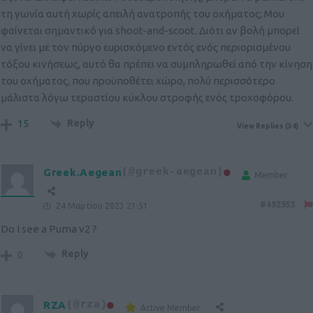
τη γωνία αυτή χωρίς απειλή ανατροπής του οχήματος; Μου
φαίνεται σημαντικό για shoot-and-scoot. Διότι αν βολή μπορεί
να γίνει με τον πύργο ευρισκόμενο εντός ενός περιορισμένου
τόξου κινήσεως, αυτό θα πρέπει να συμπληρωθεί από την κίνηση
του οχήματος, που προϋποθέτει χώρο, πολύ περισσότερο
μάλιστα λόγω τεραστίου κύκλου στροφής ενός τροχοφόρου.
Reply
15
View Replies
(34)
Greek.Aegean
(@greek-aegean)
Member
#492953
24 Μαρτίου 2023 21:51
Do I see a Puma v2 ?
Reply
0
RZA
(@rza)
Active Member