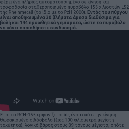
φέρει ένα πλήρως αυτοματοποιημένο σε κίνηση και
τροφοδοσία σταθεροποιημένο πυροβόλο 155 χιλιοστών L52
της Rheinmetall (το ίδιο με το PzH 2000).
Εντός του πύργου
είναι αποθηκευμένα 30 βλήματα άμεσα διαθέσιμα για
βολή και 144 προωθητικά γεμίσματα, ώστε το πυροβόλο
να κάνει οποιοδήποτε συνδυασμό.
Έτσι το RCH-155 εμφανίζεται ως ένα ταχύ στην κίνηση
θωρακισμένο οβιδοβόλο (έως 100 χιλιόμετρα μεγίστη
ταχύτητα), λογικό βάρος στους 39 τόνους μέγιστο, οπότε