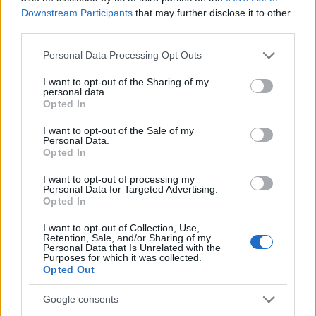
Kazuhira
(@kazuhira)
Trusted Member
Downstream Participants
that may further disclose it to other
#492981
24 Μαρτίου 2023 23:07
third parties.
Εάν το αποδειχθεί καλό στην Ουκρανία, τότε άποψη μου είναι
Please note that this website/app uses one or more Google
Personal Data Processing Opt Outs
πως είναι το ιδανικό όχημα για αντικατάσταση ΟΛΩΝ των δικών
services and may gather and store information including but
μας. Οι λόγοι απλοί.
not limited to your visit or usage behaviour. You may click to
I want to opt-out of the Sharing of my
personal data.
grant or deny consent to Google and its third-party tags to
Opted In
– Χρειαζόμαστε μοντέρνα και πλήρως αυτοματοποιημένα
use your data for below specified purposes in below Google
οβιδοβόλα
consent section.
I want to opt-out of the Sale of my
– Χρησιμοποιεί το ίδιο πυροβόλο και έχει κοινά συστήματα με τα
Personal Data.
Opted In
Pzh 2000 για τα οποία έχουμε ήδη ανταλλακτικά (όσα έχουμε
τέλος πάντων)
I want to opt-out of processing my
Personal Data for Targeted Advertising.
– Το πήγμα του Boxer είναι το ίδιο που χρησιμοποιείται και από
Opted In
το SHORAD Skyranger 35, το οποίο αν έχουμε έστω 2 εγκεφαλικά
κύτταρα ΘΑ αγοράσουμε γιατί η απειλή των UCAV δεν
I want to opt-out of Collection, Use,
Retention, Sale, and/or Sharing of my
αντιμετωπίζεται με Patriot και IRIS-T
Personal Data that Is Unrelated with the
Purposes for which it was collected.
– Φτηνότερο στην κατασκευή από τα Pzh
Opted Out
Μακάρι επίσης να δούμε και ποιο εξωτικά συστήματα να
δοκιμάζονται στην μάχη, όπως το τσέχικο DITA.
Google consents