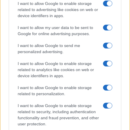
Reply
I want to allow Google to enable storage
6
related to advertising like cookies on web or
device identifiers in apps.
Daskalogiannis
(@daskalogiannis)
I want to allow my user data to be sent to
Noble Member
Google for online advertising purposes.
#493020
25 Μαρτίου 2023 07:36
I want to allow Google to send me
Χρόνια Πολλά στους εορτάζοντες και
personalized advertising.
στην
Ελλάδα
μας!
I want to allow Google to enable storage
Εκ πρώτης όψεως φαίνεται όντως ενδιαφέρον όπλο αλλά αυτή η
related to analytics like cookies on web or
έλλειψη σταθεροποίησης λόγω έλλειψης πέδιλων ώστε να μην
device identifiers in apps.
επηρεάζει την ταχύτατη μετακίνησή του δεν του δημιουργεί
θέμα ευστοχίας;
I want to allow Google to enable storage
Επειδή βλέπω μεγάλο κλυδωνισμό κατά την στιγμή της βολής
related to personalization.
προβληματίζομαι κατά πόσο είναι εντός στόχου ώστε το πλήγμα
I want to allow Google to enable storage
να κρίσιμο και καίριο.
related to security, including authentication
Reply
4
functionality and fraud prevention, and other
View Replies
(1)
user protection.