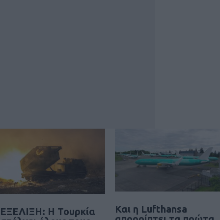
Και η Lufthansa
ΕΞΕΛΙΞΗ: H Τουρκία
απορρίπτει τα πρώτα