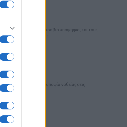
λογες γινονται με εναν ισοβιο υποψηφιο ,και τους
 ξερουμε τι λεμε.
!
πος για να μην υπάρχει υποψία νοθείας στις