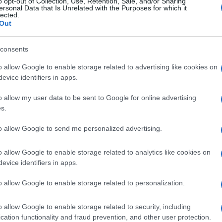
o opt-out of Collection, Use, Retention, Sale, and/or Sharing
ersonal Data that Is Unrelated with the Purposes for which it
lected.
Out
stepa2
(@stepa2)
Active Member
16 Ιανουαρίου 2024 19:52
consents
Βεβαιως και ηταν νοθευμενες.Στις σωστες Δημοκρατιες εκ
τυχον αλλους υποψηφιους διεκδικητες στην φυλακη.Για να
o allow Google to enable storage related to advertising like cookies on
evice identifiers in apps.
Reply
10
o allow my user data to be sent to Google for online advertising
s.
Astyanax
(@astyanax)
Active Member
to allow Google to send me personalized advertising.
16 Ιανουαρίου 2024 20:23
To να έχεις μόνο έναν υποψήφιο είναι ο ασφαλέστερος τρό
o allow Google to enable storage related to analytics like cookies on
εκλογές.
evice identifiers in apps.
Reply
10
o allow Google to enable storage related to personalization.
o allow Google to enable storage related to security, including
Hermes_w
(@hermes_w)
Active Member
cation functionality and fraud prevention, and other user protection.