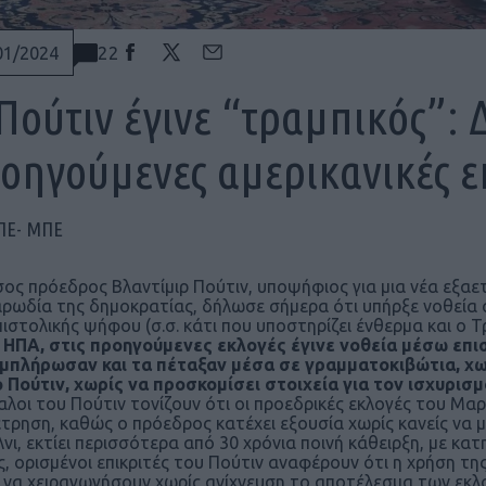
22
01/2024
Πούτιν έγινε “τραμπικός”: 
οηγούμενες αμερικανικές ε
ΠΕ- ΜΠΕ
ος πρόεδρος Βλαντίμιρ Πούτιν, υποψήφιος για μια νέα εξαετ
αρωδία της δημοκρατίας, δήλωσε σήμερα ότι υπήρξε νοθεία σ
πιστολικής ψήφου (σ.σ. κάτι που υποστηρίζει ένθερμα και ο Τ
 ΗΠΑ, στις προηγούμενες εκλογές έγινε νοθεία μέσω επ
μπλήρωσαν και τα πέταξαν μέσα σε γραμματοκιβώτια, χωρ
ο Πούτιν, χωρίς να προσκομίσει στοιχεία για τον ισχυρισμ
αλοι του Πούτιν τονίζουν ότι οι προεδρικές εκλογές του Μαρ
τρηση, καθώς ο πρόεδρος κατέχει εξουσία χωρίς κανείς να μπ
νι, εκτίει περισσότερα από 30 χρόνια ποινή κάθειρξη, με κατ
ς, ορισμένοι επικριτές του Πούτιν αναφέρουν ότι η χρήση τ
 να χειραγωγήσουν χωρίς ανίχνευση το αποτέλεσμα των εκλ