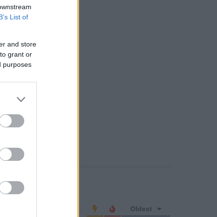
 downstream
B’s List of
er and store
to grant or
ed purposes
o comment
Oldest