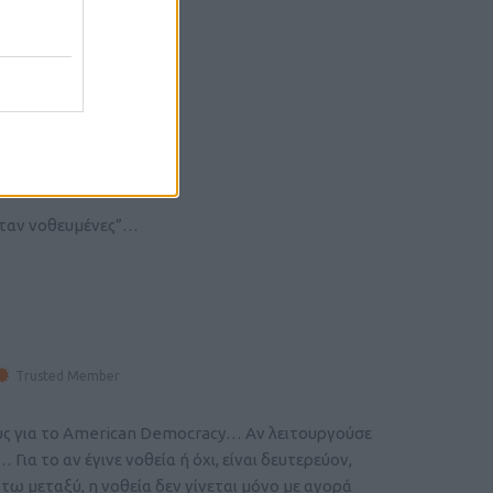
ήταν νοθευμένες”…
Trusted Member
ους για το American Democracy… Αν λειτουργούσε
Για το αν έγινε νοθεία ή όχι, είναι δευτερεύον,
 τω μεταξύ, η νοθεία δεν γίνεται μόνο με αγορά