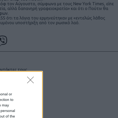
σκόφ τον Αύγουστο, σύμφωνα με τους New York Times, είπε
τία, αλλά δαπανηρή γραφειοκρατία» και ότι ο Πούτιν θα
φων.
S ότι τα λόγια του ερμηνεύτηκαν με «εντελώς λάθος
ουμένου υποστήριξη από τον ρωσικό λαό.
υντάκτες τους
χωρίς γραπτή
ιστότοπος
μόνο το
sonal or
ection to
ou may
 personal
out of the