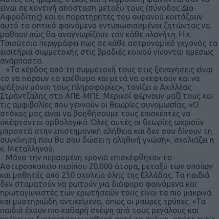
είναι σε κοντινή απόσταση μεταξύ τους (σύνοδος Δία-
Αφροδίτης) και οι παρατηρητές του ουρανού κοιτάζουν
αυτό το οπτικό φαινόμενο εντυπωσιασμένοι ζητώντας να
μάθουν πώς θα αναγνωρίζουν τον κάθε πλανήτη. Η κ.
Τσιούτσια περιγράφει πως σε κάθε αστρονομικό γεγονός τα
εισιτήρια συμμετοχής στις βραδιές κοινού γίνονται αμέσως
ανάρπαστα.
«Το κέρδος από τη συμμετοχή τους στις ξεναγήσεις είναι
το να πάρουν το ερέθισμα και μετά να σκεφτούν και να
ψάξουν μόνοι τους πληροφορίες», τονίζει ο Αχιλλέας
Στράντζαλης στο ΑΠΕ-ΜΠΕ. Μερικοί φέρνουν μαζί τους και
τις αμφιβολίες που γεννούν οι θεωρίες συνομωσίας. «Ο
στόχος μας είναι να βοηθήσουμε τους επισκέπτες να
σκέφτονται ορθολογικά. Όλες αυτές οι θεωρίες ωχριούν
μπροστά στην επιστημονική αλήθεια και δεν σου δίνουν τη
συγκίνηση που θα σου δώσει η αληθινή γνώση», σχολιάζει η
κ. Μεταλληνού.
Μόνο την περασμένη χρονιά επισκέφθηκαν το
Αστεροσκοπείο περίπου 20.000 άτομα, μεταξύ των οποίων
και μαθητές από 250 σχολεία όλης της Ελλάδας. Τα παιδιά
δεν σταματούν να ρωτούν για διάφορα φαινόμενα και
πρωταγωνιστές των ερωτήσεών τους είναι τα πιο μακρινά
και μυστηριώδη αντικείμενα, όπως οι μαύρες τρύπες. «Τα
παιδιά έχουν πιο καθαρή σκέψη από τους μεγάλους και
πρέπει να διατηρήσουν καθαρή αυτή τη σκέψη, οπότε εμείς