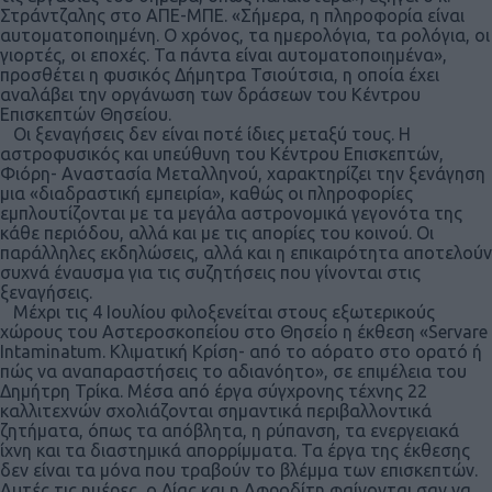
Στράντζαλης στο ΑΠΕ-ΜΠΕ. «Σήμερα, η πληροφορία είναι
αυτοματοποιημένη. Ο χρόνος, τα ημερολόγια, τα ρολόγια, οι
γιορτές, οι εποχές. Τα πάντα είναι αυτοματοποιημένα»,
προσθέτει η φυσικός Δήμητρα Τσιούτσια, η οποία έχει
αναλάβει την οργάνωση των δράσεων του Κέντρου
Επισκεπτών Θησείου.
Οι ξεναγήσεις δεν είναι ποτέ ίδιες μεταξύ τους. Η
αστροφυσικός και υπεύθυνη του Κέντρου Επισκεπτών,
Φιόρη- Αναστασία Μεταλληνού, χαρακτηρίζει την ξενάγηση
μια «διαδραστική εμπειρία», καθώς οι πληροφορίες
εμπλουτίζονται με τα μεγάλα αστρονομικά γεγονότα της
κάθε περιόδου, αλλά και με τις απορίες του κοινού. Οι
παράλληλες εκδηλώσεις, αλλά και η επικαιρότητα αποτελούν
συχνά έναυσμα για τις συζητήσεις που γίνονται στις
ξεναγήσεις.
Μέχρι τις 4 Ιουλίου φιλοξενείται στους εξωτερικούς
χώρους του Αστεροσκοπείου στο Θησείο η έκθεση «Servare
Intaminatum. Κλιματική Κρίση- από το αόρατο στο ορατό ή
πώς να αναπαραστήσεις το αδιανόητο», σε επιμέλεια του
Δημήτρη Τρίκα. Μέσα από έργα σύγχρονης τέχνης 22
καλλιτεχνών σχολιάζονται σημαντικά περιβαλλοντικά
ζητήματα, όπως τα απόβλητα, η ρύπανση, τα ενεργειακά
ίχνη και τα διαστημικά απορρίμματα. Τα έργα της έκθεσης
δεν είναι τα μόνα που τραβούν το βλέμμα των επισκεπτών.
Αυτές τις ημέρες, ο Δίας και η Αφροδίτη φαίνονται σαν να