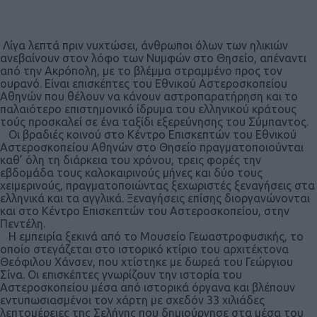
Λίγα λεπτά πριν νυχτώσει, άνθρωποι όλων των ηλικιών
ανεβαίνουν στον λόφο των Νυμφών στο Θησείο, απέναντι
από την Ακρόπολη, με το βλέμμα στραμμένο προς τον
ουρανό. Είναι επισκέπτες του Εθνικού Αστεροσκοπείου
Αθηνών που θέλουν να κάνουν αστροπαρατήρηση και το
παλαιότερο επιστημονικό ίδρυμα του ελληνικού κράτους
τούς προσκαλεί σε ένα ταξίδι εξερεύνησης του Σύμπαντος.
Οι βραδιές κοινού στο Κέντρο Επισκεπτών του Εθνικού
Αστεροσκοπείου Αθηνών στο Θησείο πραγματοποιούνται
καθ’ όλη τη διάρκεια του χρόνου, τρεις φορές την
εβδομάδα τους καλοκαιρινούς μήνες και δύο τους
χειμερινούς, πραγματοποιώντας ξεχωριστές ξεναγήσεις στα
ελληνικά και τα αγγλικά. Ξεναγήσεις επίσης διοργανώνονται
και στο Κέντρο Επισκεπτών του Αστεροσκοπείου, στην
Πεντέλη.
Η εμπειρία ξεκινά από το Μουσείο Γεωαστροφυσικής, το
οποίο στεγάζεται στο ιστορικό κτίριο του αρχιτέκτονα
Θεόφιλου Χάνσεν, που χτίστηκε με δωρεά του Γεώργιου
Σίνα. Οι επισκέπτες γνωρίζουν την ιστορία του
Αστεροσκοπείου μέσα από ιστορικά όργανα και βλέπουν
εντυπωσιασμένοι τον χάρτη με σχεδόν 33 χιλιάδες
λεπτομέρειες της Σελήνης που δημιούργησε στα μέσα του