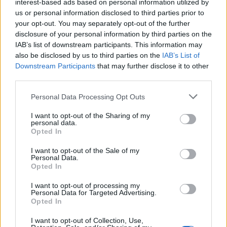
interest-based ads based on personal information utilized by
Please login to comment
us or personal information disclosed to third parties prior to
your opt-out. You may separately opt-out of the further
1
COMMENT
disclosure of your personal information by third parties on the
IAB’s list of downstream participants. This information may
Oldest
also be disclosed by us to third parties on the
IAB’s List of
Downstream Participants
that may further disclose it to other
third parties.
Seleukos
(@seleukos)
Active Member
Please note that this website/app uses one or more Google
#736531
28 Ιουνίου 2026 18:10
Personal Data Processing Opt Outs
services and may gather and store information including but
Κατά κάποιους, το Αστεροσκοπείο στη Θησείο έχει τη καλύτερη
not limited to your visit or usage behaviour. You may click to
I want to opt-out of the Sharing of my
personal data.
θέα της Ακρόπολης. Δεν μπορώ να διαφωνήσω.
grant or deny consent to Google and its third-party tags to
Opted In
use your data for below specified purposes in below Google
Reply
2
consent section.
I want to opt-out of the Sale of my
Personal Data.
Opted In
I want to opt-out of processing my
Personal Data for Targeted Advertising.
Opted In
I want to opt-out of Collection, Use,