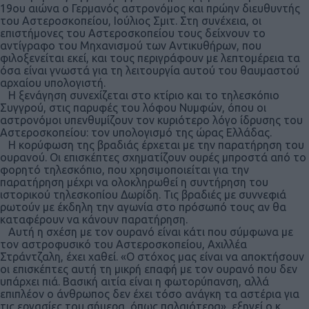
19ου αιώνα ο Γερμανός αστρονόμος και πρώην διευθυντής
του Αστεροσκοπείου, Ιούλιος Σμιτ. Στη συνέχεια, οι
επιστήμονες του Αστεροσκοπείου τους δείχνουν το
αντίγραφο του Μηχανισμού των Αντικυθήρων, που
φιλοξενείται εκεί, και τους περιγράφουν με λεπτομέρεια τα
όσα είναι γνωστά για τη λειτουργία αυτού του θαυμαστού
αρχαίου υπολογιστή.
Η ξενάγηση συνεχίζεται στο κτίριο και το τηλεσκόπιο
Συγγρού, στις παρυφές του λόφου Νυμφών, όπου οι
αστρονόμοι υπενθυμίζουν τον κυριότερο λόγο ίδρυσης του
Αστεροσκοπείου: τον υπολογισμό της ώρας Ελλάδας.
Η κορύφωση της βραδιάς έρχεται με την παρατήρηση του
ουρανού. Οι επισκέπτες σχηματίζουν ουρές μπροστά από το
φορητό τηλεσκόπιο, που χρησιμοποιείται για την
παρατήρηση μέχρι να ολοκληρωθεί η συντήρηση του
ιστορικού τηλεσκοπίου Δωρίδη. Τις βραδιές με συννεφιά
ρωτούν με έκδηλη την αγωνία στο πρόσωπό τους αν θα
καταφέρουν να κάνουν παρατήρηση.
Αυτή η σχέση με τον ουρανό είναι κάτι που σύμφωνα με
τον αστροφυσικό του Αστεροσκοπείου, Αχιλλέα
Στράντζαλη, έχει χαθεί. «Ο στόχος μας είναι να αποκτήσουν
οι επισκέπτες αυτή τη μικρή επαφή με τον ουρανό που δεν
υπάρχει πιά. Βασική αιτία είναι η φωτορύπανση, αλλά
επιπλέον ο άνθρωπος δεν έχει τόσο ανάγκη τα αστέρια για
τις εργασίες του σήμερα, όπως παλαιότερα», εξηγεί ο κ.