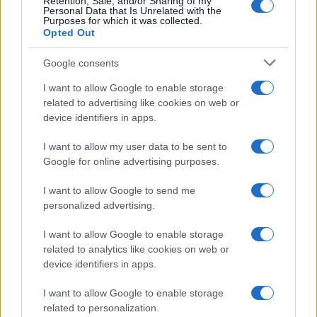
Retention, Sale, and/or Sharing of my
Personal Data that Is Unrelated with the
Purposes for which it was collected.
Ροή Ειδήσεων
Opted Out
Google consents
I want to allow Google to enable storage
ΣΑΝ ΣΗΜΕΡΑ – 26 Ιουλίου/7 Αυγούστου
related to advertising like cookies on web or
1822: Μάχη των Δερβενακίων, ο
device identifiers in apps.
Κολοκοτρώνης συντρίβει τον Δράμαλη
I want to allow my user data to be sent to
Google for online advertising purposes.
20:01
I want to allow Google to send me
personalized advertising.
H Saab πάει για διπλασιασμό της
I want to allow Google to enable storage
παραγωγής των Gripen
related to analytics like cookies on web or
device identifiers in apps.
19:20
I want to allow Google to enable storage
related to personalization.