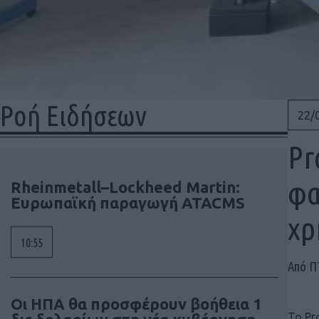
Ροή Ειδήσεων
22/
Pr
φα
Rheinmetall–Lockheed Martin:
Ευρωπαϊκή παραγωγή ATACMS
χρ
10:55
Από 
Οι ΗΠΑ θα προσφέρουν βοήθεια 1
Το Pr