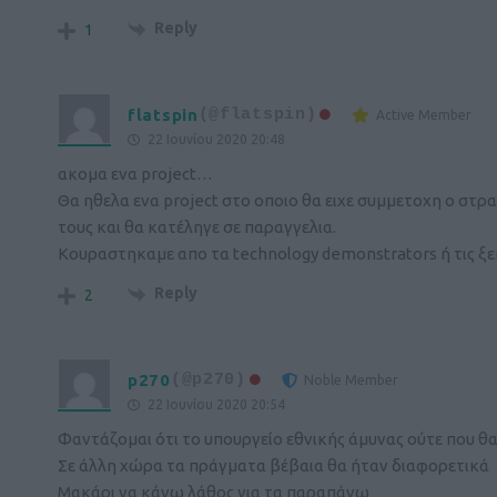
Reply
1
flatspin
(@flatspin)
Active Member
22 Ιουνίου 2020 20:48
ακομα ενα project…
Θα ηθελα ενα project στο οποιο θα ειχε συμμετοχη ο στρατ
τους και θα κατέληγε σε παραγγελια.
Κουραστηκαμε απο τα technology demonstrators ή τις ξε
Reply
2
p270
(@p270)
Noble Member
22 Ιουνίου 2020 20:54
Φαντάζομαι ότι το υπουργείο εθνικής άμυνας ούτε που θ
Σε άλλη χώρα τα πράγματα βέβαια θα ήταν διαφορετικά
Μακάρι να κάνω λάθος για τα παραπάνω