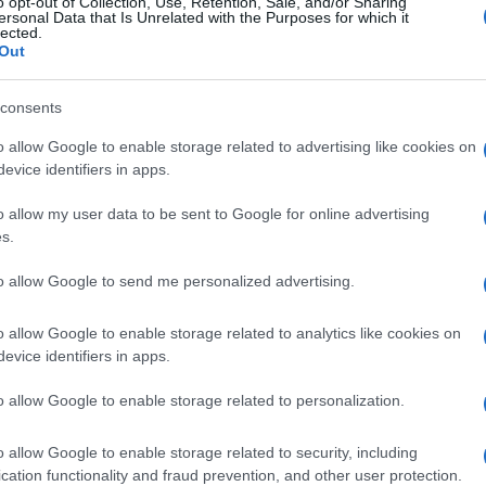
o opt-out of Collection, Use, Retention, Sale, and/or Sharing
ersonal Data that Is Unrelated with the Purposes for which it
lected.
Out
consents
o allow Google to enable storage related to advertising like cookies on
evice identifiers in apps.
o allow my user data to be sent to Google for online advertising
Login
s.
to allow Google to send me personalized advertising.
Please login t
o allow Google to enable storage related to analytics like cookies on
27
COMMENTS
evice identifiers in apps.
o allow Google to enable storage related to personalization.
d.b
(@d-b)
Active Member
22 Ιουνίου 2020 20:39
o allow Google to enable storage related to security, including
cation functionality and fraud prevention, and other user protection.
ΝΑΙ ΝΑΙ ΝΑΙ