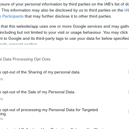
losure of your personal information by third parties on the IAB’s list of
. This information may also be disclosed by us to third parties on the
IA
Participants
that may further disclose it to other third parties.
 that this website/app uses one or more Google services and may gath
Ακολουθήστε το
ΠΤΗΣΗ
στο
Google News
including but not limited to your visit or usage behaviour. You may click 
και μάθετε πρώτοι όλες τις ειδήσεις.
 to Google and its third-party tags to use your data for below specifi
ogle consent section.
θρα που δημοσιεύονται στο flight.com.gr εκφράζουν τους σ
ι απαραίτητα τον ιστότοπο. Απαγορεύεται η αναδημοσίευση 
l Data Processing Opt Outs
ση. Σε αντίθετη περίπτωση θα λαμβάνονται νομικά μέτρα. Ο 
ρεί το δικαίωμα ελέγχου των σχολίων, τα οποία εκφράζουν 
o opt-out of the Sharing of my personal data.
αφέα τους.
In
o opt-out of the Sale of my Personal Data.
In
to opt-out of processing my Personal Data for Targeted
ing.
In