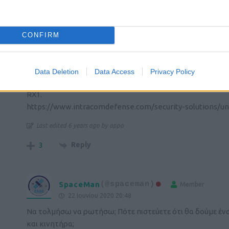
Reply
2
CONFIRM
My_name_is_Nobody
(@my_name_is_nobo
22 Ιουνίου 2020 20:43
Data Deletion
Data Access
Privacy Policy
Η IDE έχει συνεργαστεί με το Αριστοτέλειο και σε άλλα 
RX1.
https://www.intracomdefense.com/security-solutions/
Last edited 6 years ago by appo
Reply
3
SpaceMan
(@spaceman)
Member
22 Ιουνίου 2020 20:48
Να τολμήσω να ρωτήσω; Πότε πιστεύετε ότι θα δούμε έν
και κινητήρα;