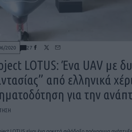
27
06/2020
oject LOTUS: Ένα UAV με δ
ντασίας” από ελληνικά χέρ
ηματοδότηση για την ανάπ
ΠΤΗΣΗ
oject LOTUS είναι ένα αρκετά φιλόδοξο πρόγραμμα ανάπτυξ