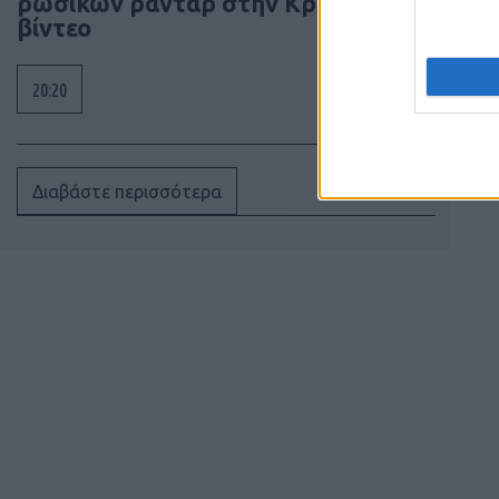
ρωσικών ραντάρ στην Κριμαία –
βίντεο
20:20
Διαβάστε περισσότερα