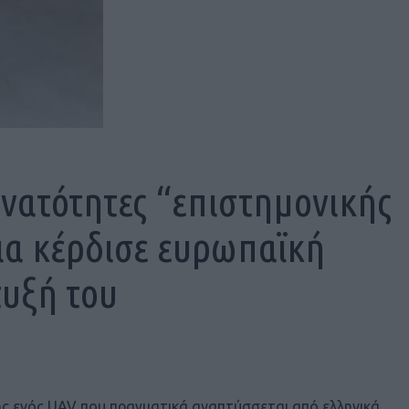
υνατότητες “επιστημονικής
ια κέρδισε ευρωπαϊκή
τυξή του
ης ενός UAV που πραγματικά αναπτύσσεται από ελληνικά