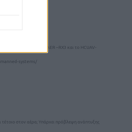
dy)
Noble Member
δύο προγράμματα, το DELAER –RX3 και το HCUAV-
unmanned-systems/
α τέτοιο στον αέρα; Υπάρχει πρόβλεψη ανάπτυξης