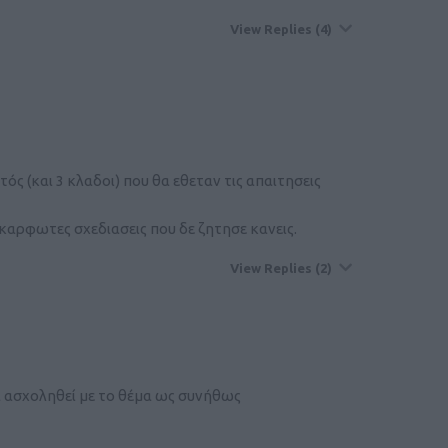
View Replies
(4)
ός (και 3 κλαδοι) που θα εθεταν τις απαιτησεις
καρφωτες σχεδιασεις που δε ζητησε κανεις.
View Replies
(2)
α ασχοληθεί με το θέμα ως συνήθως