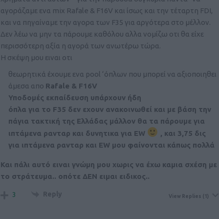
αγοράζαμε ενα mix Rafale & F16V και ίσως και την τέταρτη FDI,
και να πηγαίναμε την αγορα των F35 για αργότερα στο μέλλον.
Δεν λέω να μην τα πάρουμε καθόλου αλλα νομίζω οτι θα είχε
περισσότερη αξία η αγορά των ανωτέρω τώρα.
Η σκέψη μου ειναι οτι
θεωρητικά έχουμε ενα pool ‘όπλων που μπορεί να αξιοποιηθει
άμεσα απο
Rafale & F16V
Υποδομές εκπαίδευση υπάρχουν ήδη
όπλα για το F35 δεν εχουν ανακοινωθεί και με βάση την
πάγια τακτική της Ελλάδας μάλλον θα τα πάρουμε για
ιπτάμενα ρανταρ και δυνητικα για EW
, και 3,75 δις
για ιπτάμενα ρανταρ και EW μου φαίνονται κάπως πολλά
Και πάλι αυτό ειναι γνώμη μου χωρις να έχω καμια σχέση με
το στράτευμα.. οπότε ΔΕΝ ειμαι ειδικος..
Reply
3
View Replies
(1)