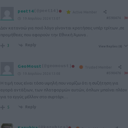
peet14
(@peet14)
Active Member
#590474
19 Απριλίου 2024 13:07
Δεν κατανοώ για ποιό λόγο γίνονται κρατήσεις υπέρ τρίτων ,σε
προμήθειες που αφορούν την Εθνική Άμυνα .
Reply
3
View Replies
(6)
GeoMoust
(@geomoust)
Trusted Member
#590476
19 Απριλίου 2024 13:08
Η τιμή τους είναι τόσο υψηλή που νομίζω ότι η συζήτηση για
αγορά αντάξιων, των πλατφορμών αυτών, όπλων μπαίνει πλέον
για το εγγύς μέλλον στο συρτάρι…
Reply
5
Kazuhira
(@kazuhira)