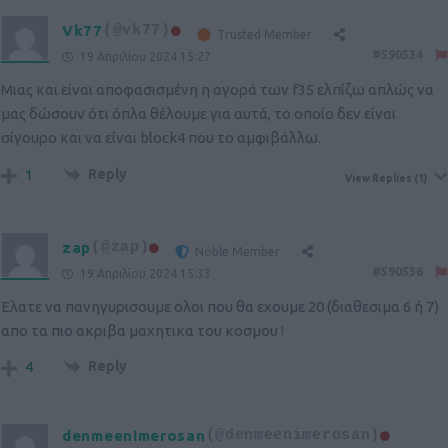
Vk77
(@vk77)
Trusted Member
#590534
19 Απριλίου 2024 15:27
Μιας και είναι αποφασισμένη η αγορά των f35 ελπίζω απλώς να
μας δώσουν ότι όπλα θέλουμε για αυτά, το οποίο δεν είναι
σίγουρο και να είναι block4 που το αμφιβάλλω.
Reply
1
View Replies
(1)
zap
(@zap)
Noble Member
#590536
19 Απριλίου 2024 15:33
Ελατε να πανηγυρισουμε ολοι που θα εχουμε 20 (διαθεσιμα 6 ή 7)
απο τα πιο ακριβα μαχητικα του κοσμου !
Reply
4
denmeenimerosan
(@denmeenimerosan)