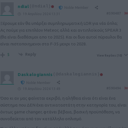
ndial
(@ndial)
Noble Member
#590487
19 Απριλίου 2024 13:31
Ξέρουμε εάν θα υπάρξει συμπληρωματική LOR για νέα όπλα;
Ας πούμε για επιπλέον Meteor, αλλά και αντιπλοϊκούς SPEAR 3
(θα είναι διαθέσιμοι απο το 2025). Και οι δυο αυτοί πύραυλοι θα
είναι πιστοποιημενοι στο F-35 μεχρι το 2028.
Reply
5
View Replies
(10)
Daskalogiannis
(@daskalogiannis)
Noble Member
#590494
19 Απριλίου 2024 13:49
Όσο κι αν μας φαίνεται ακριβό, η αλήθεια είναι ότι είναι ένα
σύστημα που ΔΕΝ έχει αντικαταστάτη στην κατηγορία του, είναι
όντως game changer, φτάνει βέβαια, βασική προϋπόθεση, να
συνοδεύεται από τον κατάλληλο οπλισμό.