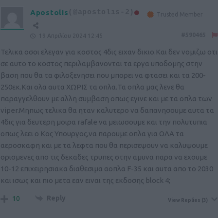
Apostolis
(@apostolis-2)
Trusted Member
#590465
19 Απριλίου 2024 12:45
Τελικα οσοι ελεγαν για κοστος 4δις ειχαν δικιο.Και δεν νομιζω οτι
σε αυτο το κοστος περιλαμβανονται τα εργα υποδομης στην
βαση που θα τα φιλοξενησει που μπορει να φτασει και τα 200-
250εκ.Και ολα αυτα ΧΩΡΙΣ τα οπλα.Τα οπλα μας λενε θα
παραγγελθουν με αλλη συμβαση οπως εγινε και με τα οπλα των
viper.Μηπως τελικα θα ηταν καλυτερο να δαπανησουμε αυτα τα
4δις για δευτερη μοιρα rafale να μειωσουμε και την πολυτυπια
οπως λεει ο Κος Υπουργος,να παρουμε οπλα για ΟΛΑ τα
αεροσκαφη και με τα λεφτα που θα περισεψουν να καλυψουμε
ορισμενες απο τις δεκαδες τρυπες στην αμυνα παρα να εχουμε
10-12 επιχειρησιακα διαθεσιμα αοπλα F-35 και αυτα απο το 2030
και ισως και πιο μετα εαν ειναι της εκδοσης block 4;
Reply
10
View Replies
(3)