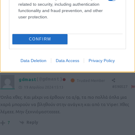
πιο ασφυκτικέςς ανάγκες. Ενδεικτικά, με λιγότερα από τα μισά
related to security, including authentication
χρήματα θα μπορούσαμε να κάνουμε Viper και τα 70 F16 block
functionality and fraud prevention, and other
user protection.
30/50 και να περισέψουν και τα αναγκαία για 3 νέες κορβέτες ή 2
νέα υποβρύχια. Το πόσο game changer μπορεί να είναι την
“κακιά ώρα” ένα σμήνος F35, απέναντι σε αυτό που θα
CONFIRM
αντιμετωπίσουμε, ας το κρίνουν καλύτερα οι έχοντες την κύρια
ευθύνη.
Reply
14
Data Deletion
Data Access
Privacy Policy
gdmast
(@gdmast)
Trusted Member
#590527
19 Απριλίου 2024 15:13
Όπλα χθες. Και μέχρι να έρθουν τα α/φ, τα πιο πολλά όπλα μια
χαρά μπορούν να βληθούν στην ανάγκη και από τα Viper. Xθες
λέμεεε. Μην ξεχνιόμαστεεεεε.
Reply
7