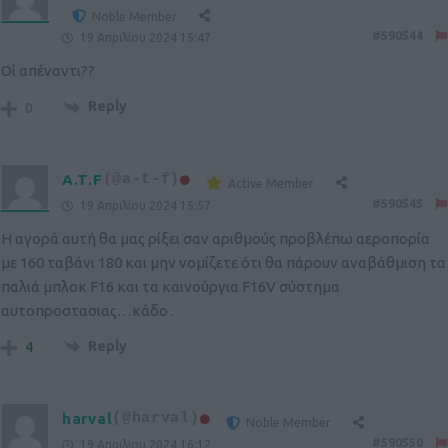
Noble Member
#590544
19 Απριλίου 2024 15:47
Οί απέναντι??
Reply
0
A.T.F
(@a-t-f)
Active Member
#590545
19 Απριλίου 2024 15:57
Η αγορά αυτή θα μας ρίξει σαν αριθμούς προβλέπω αεροπορία
με 160 ταβάνι 180 και μην νομίζετε ότι θα πάρουν αναβάθμιση τα
παλιά μπλοκ F16 και τα καινούργια F16V σύστημα
αυτοπροστασιας…κάδο .
Reply
4
harval
(@harval)
Noble Member
#590550
19 Απριλίου 2024 16:12