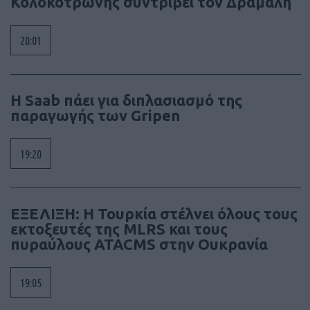
Κολοκοτρώνης συντρίβει τον Δράμαλη
20:01
H Saab πάει για διπλασιασμό της
παραγωγής των Gripen
19:20
ΕΞΕΛΙΞΗ: H Τουρκία στέλνει όλους τους
εκτοξευτές της MLRS και τους
πυραύλους ATACMS στην Ουκρανία
19:05