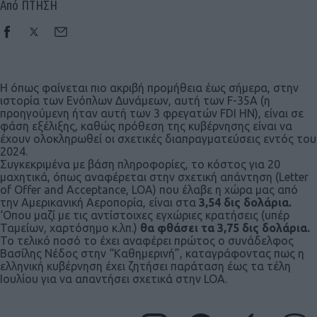
Από ΠΤΗΣΗ
Η όπως φαίνεται πιο ακριβή προμήθεια έως σήμερα, στην
ιστορία των Ενόπλων Δυνάμεων, αυτή των F-35A (η
προηγούμενη ήταν αυτή των 3 φρεγατών FDI HΝ), είναι σε
φάση εξέλιξης, καθώς πρόθεση της κυβέρνησης είναι να
έχουν ολοκληρωθεί οι σχετικές διαπραγματεύσεις εντός του
2024.
Συγκεκριμένα με βάση πληροφορίες, το κόστος για 20
μαχητικά, όπως αναφέρεται στην σχετική απάντηση (Letter
of Offer and Acceptance, LOA) που έλαβε η χώρα μας από
την Αμερικανική Αεροπορία, είναι στα
3,54 δις δολάρια.
‘Οπου μαζί με τις αντίστοιχες εγχώριες κρατήσεις (υπέρ
Ταμείων, χαρτόσημο κ.λπ.)
θα φθάσει τα 3,75 δις δολάρια.
Το τελικό ποσό το έχει αναφέρει πρώτος ο συνάδελφος
Βασίλης Νέδος στην “Καθημερινή”, καταγράφοντας πως η
ελληνική κυβέρνηση έχει ζητήσει παράταση έως τα τέλη
Ιουλίου για να απαντήσει σχετικά στην LOA.