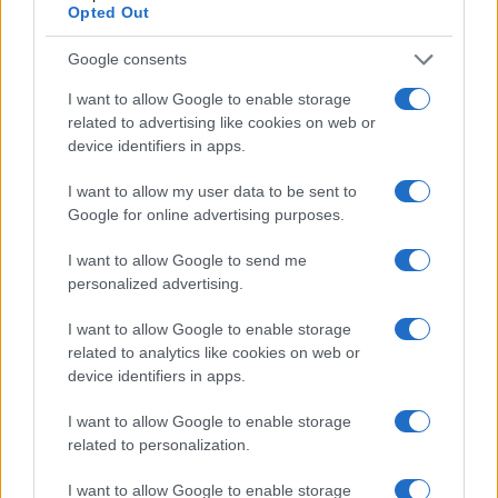
Opted Out
Active Member
#590522
19 Απριλίου 2024 14:48
Google consents
Να πουμε τίποτις για την LM και τους πελάτες της η θα κοπούμε
I want to allow Google to enable storage
προκαταβολικά;
related to advertising like cookies on web or
device identifiers in apps.
Reply
2
I want to allow my user data to be sent to
Google for online advertising purposes.
Bridger
(@bridger)
Noble Member
#590525
I want to allow Google to send me
19 Απριλίου 2024 15:07
personalized advertising.
Και για 20 νέα Rafale να πηγαίναμε τα ίδια θα θέλαμε. Το F35
κάνει όσο κάνει και το πρόβλημα για μένα δεν είναι εκεί.
I want to allow Google to enable storage
Πρόβλημα θεωρώ ότι μάλλον η προσφορά αφορά TR3 και όχι
related to analytics like cookies on web or
device identifiers in apps.
block 4 και ότι είναι χωρίς όπλα. Οπότε θα κλείσουμε σχεδόν 4δις
δολάρια σε 20 άοπλα αεροπλάνα, από τα οποία στην καλύτερη
I want to allow Google to enable storage
περίπτωση θα είναι πτητικά διαθέσιμα τα 10 και πλήρως
related to personalization.
επιχειρησιακά μόλις τα 6-7. Δεν είμαι κατά των F35 αλλά έχω την
αίσθηση ότι βιαζόμαστε, παραβλέποντας συγχρόνως άλλες πολύ
I want to allow Google to enable storage