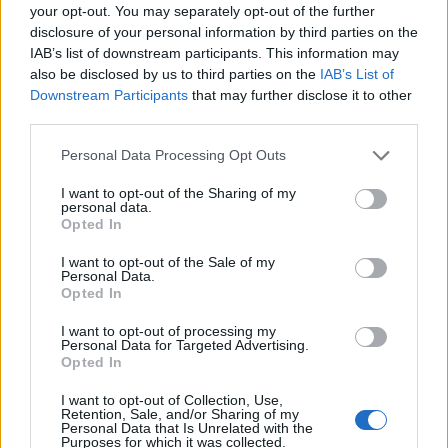
Reply
your opt-out. You may separately opt-out of the further
5
disclosure of your personal information by third parties on the
IAB’s list of downstream participants. This information may
also be disclosed by us to third parties on the
IAB’s List of
kosmo76
(@kosmo76)
Active Member
Downstream Participants
that may further disclose it to other
#590513
19 Απριλίου 2024 14:24
third parties.
Υπάρχει κάποιο πλεονέκτημα, οποιοδήποτε, εστω κι ένα, να μη
Please note that this website/app uses one or more Google
Personal Data Processing Opt Outs
συμπεριλαμβανονται τα οπλα των νέων αεροσκαφών (και
services and may gather and store information including but
ελικοπτερων) στην κύρια παραγγελία? Το να κόψουμε απο το
not limited to your visit or usage behaviour. You may click to
I want to opt-out of the Sharing of my
personal data.
κόστος τώρα για να τα προσθέσουμε (κααααποτε) στο μέλλον,
grant or deny consent to Google and its third-party tags to
Opted In
use your data for below specified purposes in below Google
δεν λογίζεται πλεονέκτημα. Αλλά το λες ανετα λειψή παραγγελία,
consent section.
δηλαδή δυνητικα μικρής σημαντικοτητας επιχειρησιακα, of low
I want to opt-out of the Sale of my
Personal Data.
impact, πως το λενε…
Opted In
Θα αλλάξει ποτέ αυτή η νοοτροπία? Το τζακι ειναι άχρηστο
I want to opt-out of processing my
χωρις ξυλα, η πισινα χωρις νερο, κτλ κτλ
Personal Data for Targeted Advertising.
Opted In
Reply
5
View Replies
(1)
I want to opt-out of Collection, Use,
Retention, Sale, and/or Sharing of my
Personal Data that Is Unrelated with the
lost in space
(@lost-in-space)
Purposes for which it was collected.