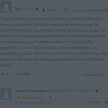
Ost
(@ost)
Member
#590460
19 Απριλίου 2024 12:24
24 πρέπει να είναι η αρχική παραγγελία, και άλλα 24 η δεύτερη,
όπως και τα Rafale, τα Rafale τα επόμενα πρέπει να είναι 24
εκδοση F4 όπως και τα υπόλοιπα 24 που θα έχουμε να γίνουν και
αυτά F4, Αν και έχω αρχίσει και πιστεύω ότι η Ελλάδα έπρεπε για
αντικατάσταση των Phantom να είναι τα F15X με αριθμό
μονάδων 32, και 24 F35 για ειδικές ανάγκες επιχειρήσεις και
παρελάσεις, μαζί με 150 F16 viper με όλο τους το πακέτο και όπλα
μετά το Israel έχεις την καλύτερη αεροπορία τόσο απλό βρείτε
λεφτά.
Reply
1
View Replies
(2)
GrandTurkeyShoot
(@grandturkeyshoot)
Active Member
#590461
19 Απριλίου 2024 12:29