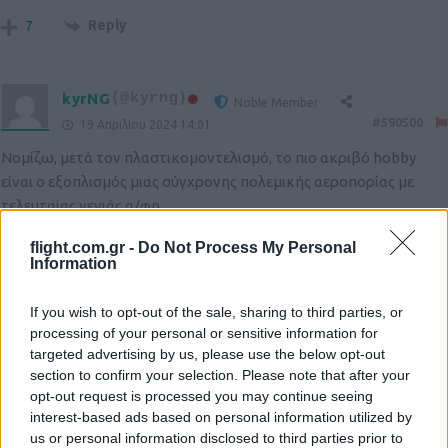
Reply
7
kyrNG
(@kyrng)
Noble Member
#590500
19 Απριλίου 2024 14:01
Νομίζω, μετά τον πλαστικομοντελισμό, το πιο ακριβό hobby
είναι ο εξοπλισμός μιας σύγχρονης πολεμικής αεροπορίας με
τελευταίας γενιάς α/φη…..
Reply
17
flight.com.gr -
Do Not Process My Personal
View Replies
(1)
Information
If you wish to opt-out of the sale, sharing to third parties, or
alexmark
(@alexmark)
Active Member
processing of your personal or sensitive information for
#590512
19 Απριλίου 2024 14:19
targeted advertising by us, please use the below opt-out
Ελπίζω να μείνουν λεφτά για καύσιμα και για κάποια FOS γιατί
section to confirm your selection. Please note that after your
opt-out request is processed you may continue seeing
στο τέλος και στις παρελάσεις θα τα φορτώνουν σε πλατφόρμες
interest-based ads based on personal information utilized by
όπως στην Ινδία.
us or personal information disclosed to third parties prior to