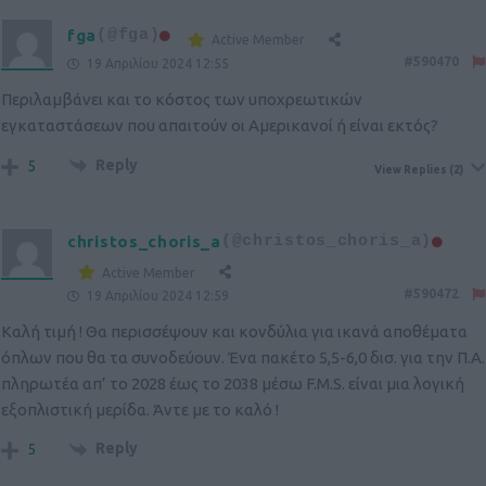
fga
(@fga)
Active Member
#590470
19 Απριλίου 2024 12:55
Περιλαμβάνει και το κόστος των υποχρεωτικών
εγκαταστάσεων που απαιτούν οι Αμερικανοί ή είναι εκτός?
Reply
5
View Replies
(2)
christos_choris_a
(@christos_choris_a)
Active Member
#590472
19 Απριλίου 2024 12:59
Καλή τιμή ! Θα περισσέψουν και κονδύλια για ικανά αποθέματα
όπλων που θα τα συνοδεύουν. Ένα πακέτο 5,5-6,0 δισ. για την Π.Α.
πληρωτέα απ’ το 2028 έως το 2038 μέσω F.M.S. είναι μια λογική
εξοπλιστική μερίδα. Άντε με το καλό !
Reply
5