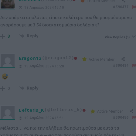
Trusted Member
#590477
19 Απριλίου 2024 13:10
Δεν υπάρχει απολύτως τίποτε καλύτερο που θα μπορούσαμε να
αγοράσουμε με 3.54 δισεκατομμύρια δολάρια ε?
Reply
8
View Replies
(3)
Eragon12
(@eragon12)
Active Member
#590484
19 Απριλίου 2024 13:28
Reply
0
Lefteris_K
(@lefteris_k)
Active Member
#590486
19 Απριλίου 2024 13:31
Μάλιστα… να πω την αλήθεια θα πρωτιμούσα με αυτά τα
χρήματα αντι αυτων – για την παρούσα συγκυρία πάντα- να