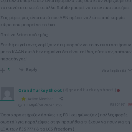
Ό,τι άλλο υπάρχει δεν είναι εφάμιλλό του, όσο κι αν νομίζουμε ότι
το ικανότατο κατά τα άλλα Rafale μπορεί να το αντικαταστήσει.
Στις μέρες μας είναι αυτό που ΔΕΝ πρέπει να λείπει από καμμία
χώρα που μπορεί να το έχει.
Γιατί να λείπει από εμάς;
Επειδή οι γείτονες νομίζουν ότι μπορούν να το αντικαταστήσουν
με το ΚΑΑΝ αυτό δεν σημαίνει ότι είναι το ίδιο, ούτε καν, απέχουν
παρασάγγας!
Reply
5
View Replies
(3)
GrandTurkeyShoot
(@grandturkeyshoot)
Active Member
#590497
19 Απριλίου 2024 13:55
Όσοι χαρακτήριζαν άοπλες τις FDI και φώναζαν ( πολλές φορές
σωστά ) για παραλείψεις στην προμήθεια τι έχουν να πουν για τη
LOA των f 35 ??? ( & τα LCS freedom )