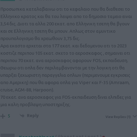
Προσωπικα καταλαβαινω οτι το κεφαλαιο που θα διαθεσει το
Ελληνικο κρατος και θα του λειψει απο το δημοσιο ταμειο ειναι
3,54 δις. Διοτι τα αλλα 200 εκατ. απο Ελληνικη τσεπη θα βγουν
και σε Ελληνικη τσεπη θα μπουν. Απλως στον αμυντικο
προυπολογισμο θα χρεωθουν 3,75 δις.
Αρα εκαστο ερχεται στα 177 εκατ. και δεδομενου οτι το 2023
κοστιζε περιπου 105 εκατ. σκετο το αεροσκαφος , σημαινει οτι
περιπου 70 εκατ. ανα αεροσκαφος αφορουν FOS, εκπαιδευση.
Θεωρω οτι οπλα δεν περιλαμβανονται με την λογικη οτι θα
υπαρξει ξεχωριστη παραγγελια οπλων (περιμενουμε εγκρισεις
απο Αμερικη) που θα αφορα οπλα για Viper και F-35 (Amraam,
cruise, AGM-88, Harpoon).
70 εκατ. ανα αεροσκαφος για FOS-εκπαιδευση δινει ελπιδες για
μια καλη προβλεψη υποστηριξης.
Reply
5
View Replies
(1)