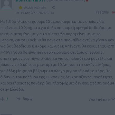
Konstantinos1
(@konstantinos1)
Active Member
#590586
19 Απριλίου 2024 17:48
Με 3.5 δις θ αποκτήσουμε 20 αεροσκάφη εκ των οποίων θα
πετάνε τα 10. Χρήματα για όπλα σε επαρκή αριθμό δε θα έχουμε
(ακόμα περιμένουμε για τα Viper), θα παραμείνουμε με τα
Lantirn, και τα Block 30 θα πανε στα σκουπίδια αντί να γίνουν adv
για βομβαρδισμό ή ακόμα και Viper. Απέναντι θα έχουμε 120-270
F-16V ( τόσα θα είναι εάν στο χειρότερο σενάριο οι τούρκοι
αποκτήσουν τον πηγαίο κώδικα για τα παλαιότερα μοντέλα και
βάλουν το δικό τους ραντάρ) με 10 Αmraam το καθένα. Μήπως
για άλλη μία φορά βάζουμε το άλογο μπροστά από το κάρο; Το
δίδαγμα του πολέμου της Ουκρανίας ότι χρειάζονται ποσότητες
και όχι ελαχιστες πανάκριβες πλατφόρμες δεν έχει φτάσει ακόμα
στην Ελλάδα..
Reply
3
View Replies
(1)