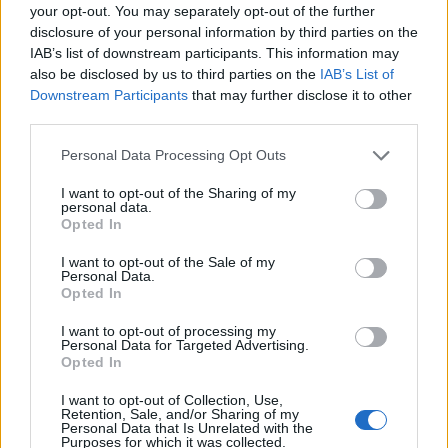
your opt-out. You may separately opt-out of the further
Reply
0
disclosure of your personal information by third parties on the
IAB’s list of downstream participants. This information may
also be disclosed by us to third parties on the
IAB’s List of
Downstream Participants
that may further disclose it to other
zap
(@zap)
Noble Member
third parties.
#634807
6 Νοεμβρίου 2024 01:00
Please note that this website/app uses one or more Google
Στην Ελλαδα εκλογικευουμε την ηλιθιοτητα και αγνοουμε την
Personal Data Processing Opt Outs
services and may gather and store information including but
λογικη.
not limited to your visit or usage behaviour. You may click to
I want to opt-out of the Sharing of my
personal data.
grant or deny consent to Google and its third-party tags to
Reply
1
Opted In
use your data for below specified purposes in below Google
consent section.
I want to opt-out of the Sale of my
Personal Data.
peet14
(@peet14)
Opted In
Active Member
#634814
6 Νοεμβρίου 2024 07:16
I want to opt-out of processing my
Personal Data for Targeted Advertising.
Αντι να ασχολούμαστε με σχέδια που ακόμη βρίσκονται σε
Opted In
εξέλιξη ,γιατί δεν επιλέγουμε κάτι από τους γείτονες Ιταλούς ή
την νεα Ολλανδική -Βελγική φρεγάτα ;
I want to opt-out of Collection, Use,
Retention, Sale, and/or Sharing of my
Personal Data that Is Unrelated with the
Reply
2
Purposes for which it was collected.