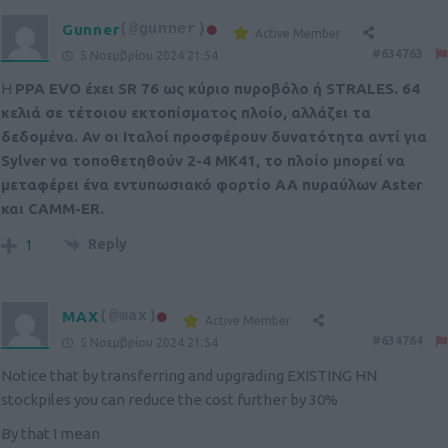
Gunner
(@gunner)
Active Member
#634763
5 Νοεμβρίου 2024 21:54
Η
PPA EVO έχει SR 76 ως κύριο πυροβόλο ή STRALES. 64
κελιά σε τέτοιου εκτοπίσματος πλοίο, αλλάζει τα
δεδομένα. Αν οι Ιταλοί προσφέρουν δυνατότητα αντί για
Sylver να τοποθετηθούν 2-4 ΜΚ41, το πλοίο μπορεί να
μεταφέρει ένα εντυπωσιακό φορτίο ΑΑ πυραύλων Aster
και CAMM-ER.
Reply
1
MAX
(@max)
Active Member
#634764
5 Νοεμβρίου 2024 21:54
Notice that by transferring and upgrading EXISTING HN
stockpiles you can reduce the cost further by 30%
By that I mean