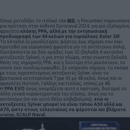
Όπως μεταδίδει το ιταλικό site
RID
, η Fincantieri παρουσίασε
μια πρόταση στην έκθεση Euronaval 2024, για μια εξελιγμένη
φρεγάτα
κλάσης PPA, αλλά με την εντυπωσιακή
προδιαγραφή των 64 κελιών για πυραύλους Aster 30!
Τα 64 κελιά (ο μεγαλύτερος φόρτος έως σήμερα που έχει
προταθεί για ευρωπαϊκή φρεγάτα για τα αντίστοιχα όπλα),
διατάσσονται σε δύο ομάδες των 32 (δηλαδή 4 οκταπλοί
εκτοξευτές Sylver), η μια στην πλώρη, στην γνωστή δηλαδή
θέση της σημερινής PPA, και η δεύτερη στο μεσόστεγο, το
οποίο έχει αναδιαμορφωθεί. Σε υπηρεσία σήμερα, τα σκάφη
με τους περισσότερους εκτοξευτές Sylver, είναι τα
βρετανικά αντιτορπιλικά Type 45 με 48 κελιά, όπως και οι
φρεγάτες Horizon, Γαλλίας και Ιταλίας, επίσης με 48.
Η
PPA EVO
όπως ονομάζεται αυτή η πρόταση, διατηρεί τα
άλλα γενικά χαρακτηριστικά της κλάσης, όπως και το
εκτόπισμα (αν και αυτό θέλει επιβεβαίωση),
ενώ οι
εκτοξευτές Sylver μπορεί να είναι τύπου Α50 αλλά και
Α70, ώστε στους τελευταίους να φέρονται και βλήματα
cruise, SCALP Naval.