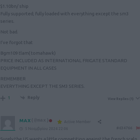
$1.10bn/ ship
Fully supported; fully loaded with everything except the sm3
series.
Not bad.
I’ve forgot that
Bgm109 tlam( tomahawk)
PRICE INCLUDED AS INTERNATIONAL FRIGATE STANDARD
EQUIPMENT IN ALL CASES
REMEMBER
EVERYTHING EXCEPT THE SM3 SERIES.
Reply
1
View Replies
(1)
MAX
(@max)
Active Member
#634766
5 Νοεμβρίου 2024 22:06
Surely the US wants a little competition against the french scalp