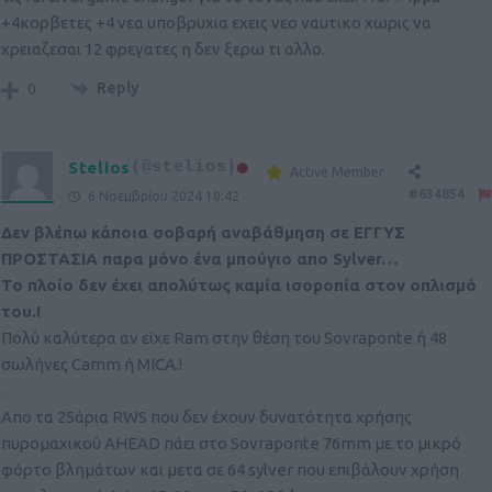
+4κορβετες +4 νεα υποβρυχια εχεις νεο ναυτικο χωρις να
χρειαζεσαι 12 φρεγατες η δεν ξερω τι αλλο.
Reply
0
Stelios
(@stelios)
Active Member
#634854
6 Νοεμβρίου 2024 10:42
Δεν βλέπω κάποια σοβαρή αναβάθμηση σε ΕΓΓΥΣ
ΠΡΟΣΤΑΣΙΑ παρα μόνο ένα μπούγιο απο Sylver…
Το πλοίο δεν έχει απολύτως καμία ισοροπία στον οπλισμό
του.!
Πολύ καλύτερα αν είχε Ram στην θέση του Sovraponte ή 48
σωλήνες Camm ή MICA.!
.
Απο τα 25άρια RWS που δεν έχουν δυνατότητα χρήσης
πυρομαχικού ΑHEAD πάει στο Sovraponte 76mm με το μικρό
φόρτο βλημάτων και μετα σε 64 sylver που επιβάλουν χρήση