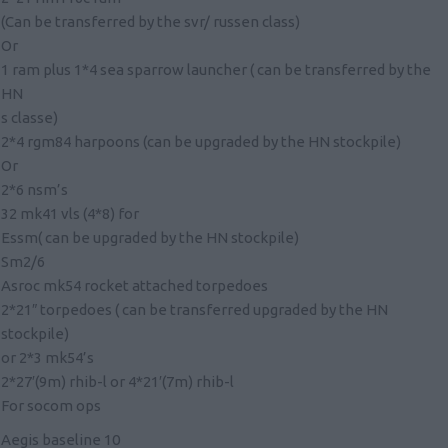
(Can be transferred by the svr/ russen class)
Or
1 ram plus 1*4 sea sparrow launcher ( can be transferred by the
HN
s classe)
2*4 rgm84 harpoons (can be upgraded by the HN stockpile)
Or
2*6 nsm’s
32 mk41 vls (4*8) for
Essm( can be upgraded by the HN stockpile)
Sm2/6
Asroc mk54 rocket attached torpedoes
2*21″ torpedoes ( can be transferred upgraded by the HN
stockpile)
or 2*3 mk54’s
2*27′(9m) rhib-l or 4*21′(7m) rhib-l
For socom ops
Aegis baseline 10