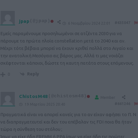
jpap
(@jpap)
#635047
6 Νοεμβρίου 2024 22:01
Εμείς παραμένουμε προσηλωμένοι σε ατζέντα 2030 για να
πάρουμε τα πρώτα πλοία constellation μετά το 2040 και αν.
Μέχρι τότε βέβαια μπορεί να έχουν κριθεί πολλά στο Αιγαίο και
την ανατολική Μεσόγειο εις βάρος μας. Αλλά τι μας νοιάζει
σκέφτονται κάποιοι, δώστε τη καυτη πατάτα στους επόμενους.
Reply
0
ChistosM48
(@chistosm48)
Member
#661246
19 Μαρτίου 2025 20:40
Πραγματικά είναι να απορεί κανείς για το αν είχαν αφήσει το Π. Ν
να διαπραγματευτεί και δεν του επέβαλαν τις FDI ποια θα ήταν
τώρα η σύνθεση του στόλου ;
Ίσως να είχε ήδη FREMM ή PPA ίσως να είχε ήδη τις πρώτες