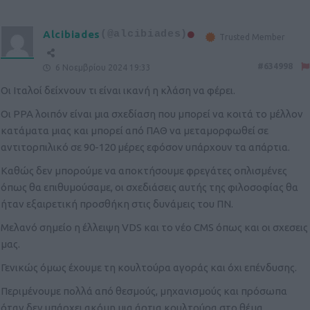
Alcibiades
(@alcibiades)
Trusted Member
#634998
6 Νοεμβρίου 2024 19:33
Οι Ιταλοί δείχνουν τι είναι ικανή η κλάση να φέρει.
Οι PPA λοιπόν είναι μια σχεδίαση που μπορεί να κοιτά το μέλλον
κατάματα μιας και μπορεί από ΠΑΘ να μεταμορφωθεί σε
αντιτορπιλικό σε 90-120 μέρες εφόσον υπάρχουν τα απάρτια.
Καθώς δεν μπορούμε να αποκτήσουμε φρεγάτες οπλισμένες
όπως θα επιθυμούσαμε, οι σχεδιάσεις αυτής της φιλοσοφίας θα
ήταν εξαιρετική προσθήκη στις δυνάμεις του ΠΝ.
Μελανό σημείο η έλλειψη VDS και το νέο CMS όπως και οι σχεσεις
μας.
Γενικώς όμως έχουμε τη κουλτούρα αγοράς και όχι επένδυσης.
Περιμένουμε πολλά από θεσμούς, μηχανισμούς και πρόσωπα
όταν δεν υπάρχει ακόμη μια άρτια κουλτούρα στο θέμα.