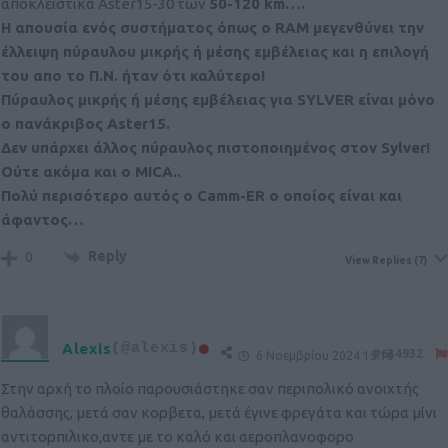
αποκλειστικά Aster15-30 των
50-120 km….
Η απουσία ενός συστήματος όπως ο RAM μεγενθύνει την
έλλειψη πύραυλου μικρής ή μέσης εμβέλειας και η επιλογή
του απο το Π.Ν. ήταν ότι καλύτερο!
Πύραυλος μικρής ή μέσης εμβέλειας για SYLVER είναι μόνο
ο πανάκριβος Aster15.
Δεν υπάρχει άλλος πύραυλος πιστοποιημένος στον Sylver!
Ούτε ακόμα και ο MICA..
Πολύ περισότερο αυτός ο Camm-ER ο οποίος είναι και
άφαντος…
Reply
0
View Replies
(7)
Alexis
(@alexis)
#634932
6 Νοεμβρίου 2024 15:16
Στην αρχή το πλοίο παρουσιάστηκε σαν περιπολικό ανοιχτής
θαλάσσης, μετά σαν κορβετα, μετά έγινε φρεγάτα και τώρα μίνι
αντιτορπιλικο,αντε με το καλό και αεροπλανοφορο