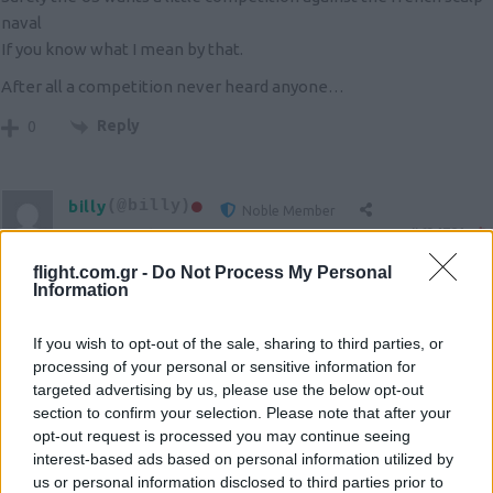
naval
If you know what I mean by that.
After all a competition never heard anyone…
Reply
0
billy
(@billy)
Noble Member
#634781
5 Νοεμβρίου 2024 22:44
Και κάτω απο τη θάλασσα ?
flight.com.gr -
Do Not Process My Personal
Information
Reply
1
View Replies
(2)
If you wish to opt-out of the sale, sharing to third parties, or
processing of your personal or sensitive information for
photographix
(@photographix)
targeted advertising by us, please use the below opt-out
section to confirm your selection. Please note that after your
Noble Member
opt-out request is processed you may continue seeing
#634806
6 Νοεμβρίου 2024 00:56
interest-based ads based on personal information utilized by
Έτοιμη να μπατάρει δείχνει η οικοδομη
us or personal information disclosed to third parties prior to