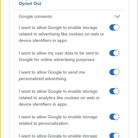
Opted Out
Google consents
gdmast
(@gdmast)
Trusted Member
#634830
6 Νοεμβρίου 2024 09:31
I want to allow Google to enable storage
related to advertising like cookies on web or
Όπως και να έχει, οι Ιταλοί φτιάχνουν πλοία για σύρραξη, όχι για
device identifiers in apps.
επίδειξη σημαίας.
Καλά ή μέτρια, τα φτιάχνουν για το χειρότερο σενάριο.
I want to allow my user data to be sent to
Google for online advertising purposes.
Reply
4
I want to allow Google to send me
personalized advertising.
Thersitis
(@thersitis)
Active Member
I want to allow Google to enable storage
#634837
6 Νοεμβρίου 2024 09:52
related to analytics like cookies on web or
Πέραν των άλλων παραμέτρων, ιδανικό σκάφος για
device identifiers in apps.
επακουμβήσεις!
I want to allow Google to enable storage
Λες ουπς! σόρυ! και σου απαντάει ο άλλος γλου γλου, νο
related to personalization.
γουόριιιςςς
I want to allow Google to enable storage
Reply