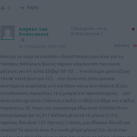
Reply
0
Aegean Sea
(@aegean-sea-
Dodecanese
dodecanese)
#634942
6 Νοεμβρίου 2024 16:02
Μακάρι να πάμε σε επιπλέον πλοία!!! Άποψη μου είναι για τις
τέσσερις Belhara,οι δύο ας πάρουν επιμήκυνση των εννιά
μέτρων, για 64′ κελιά Σίλβερ 50′-70’… Ή καλύτερα μόνο έξτρα
16=48′ κελιά (αντί για 32′)… Και τίγκα στα ηλεκτρονικά
συστήματα ασφαλείας κτλ επιπλέον πάνω στο πλοίο & έξτρα
αντιπλοϊκούς πυραύλους 16 ή μπορεί και περισσότερους… Δεν
είναι στάνταρ αυτό..! Πάντως επειδή το έθιξε το θέμα και ο φίλος
παρακάτω, XL’ όπως την ονομάσαμε εδώ στην Ελλάδα! Όταν
υπογράψαμε για τις 3+1 Belhara με αυτό το μήκος (121,5..
περίπου, δεν είναι 122′ πάντως..) τέσπα, μας έδωσαν δύο έξτρα
πακέτα! Το πρώτο είναι Σιν εννιά μέτρα μήκος! Σάν αυτό που