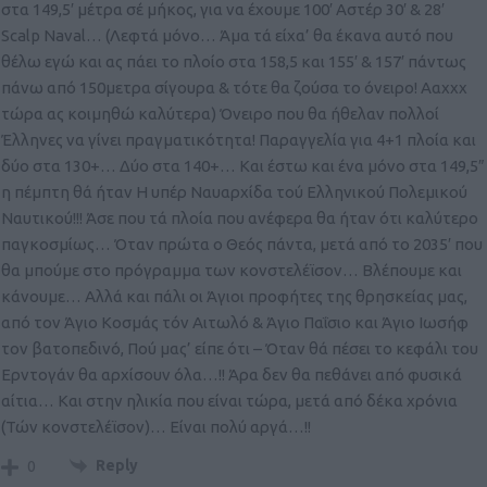
στα 149,5′ μέτρα σέ μήκος, για να έχουμε 100′ Αστέρ 30′ & 28′
Scalp Naval… (Λεφτά μόνο… Άμα τά είχα’ θα έκανα αυτό που
θέλω εγώ και ας πάει το πλοίο στα 158,5 και 155′ & 157′ πάντως
πάνω από 150μετρα σίγουρα & τότε θα ζούσα το όνειρο! Ααχχχ
τώρα ας κοιμηθώ καλύτερα) Όνειρο που θα ήθελαν πολλοί
Έλληνες να γίνει πραγματικότητα! Παραγγελία για 4+1 πλοία και
δύο στα 130+… Δύο στα 140+… Και έστω και ένα μόνο στα 149,5″
η πέμπτη θά ήταν Η υπέρ Ναυαρχίδα τού Ελληνικού Πολεμικού
Ναυτικού!!! Άσε που τά πλοία που ανέφερα θα ήταν ότι καλύτερο
παγκοσμίως… Όταν πρώτα ο Θεός πάντα, μετά από το 2035′ που
θα μπούμε στο πρόγραμμα των κονστελέϊσον… Βλέπουμε και
κάνουμε… Αλλά και πάλι οι Άγιοι προφήτες της θρησκείας μας,
από τον Άγιο Κοσμάς τόν Αιτωλό & Άγιο Παΐσιο και Άγιο Ιωσήφ
τον βατοπεδινό, Πού μας’ είπε ότι – Όταν θά πέσει το κεφάλι του
Ερντογάν θα αρχίσουν όλα…!! Άρα δεν θα πεθάνει από φυσικά
αίτια… Και στην ηλικία που είναι τώρα, μετά από δέκα χρόνια
(Τών κονστελέϊσον)… Είναι πολύ αργά…!!
Reply
0