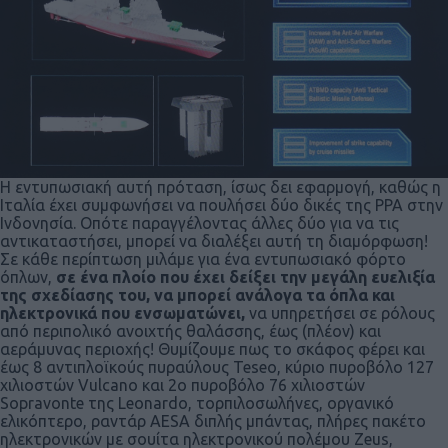
H εντυπωσιακή αυτή πρόταση, ίσως δει εφαρμογή, καθώς η
Ιταλία έχει συμφωνήσει να πουλήσει δύο δικές της PPA στην
Ινδονησία. Οπότε παραγγέλοντας άλλες δύο για να τις
αντικαταστήσει, μπορεί να διαλέξει αυτή τη διαμόρφωση!
Σε κάθε περίπτωση μιλάμε για ένα εντυπωσιακό φόρτο
όπλων,
σε ένα πλοίο που έχει δείξει την μεγάλη ευελιξία
της σχεδίασης του, να μπορεί ανάλογα τα όπλα και
ηλεκτρονικά που ενσωματώνει,
να υπηρετήσει σε ρόλους
από περιπολικό ανοιχτής θαλάσσης, έως (πλέον) και
αεράμυνας περιοχής! Θυμίζουμε πως το σκάφος φέρει και
έως 8 αντιπλοϊκούς πυραύλους Teseo, κύριο πυροβόλο 127
χιλιοστών Vulcano και 2ο πυροβόλο 76 χιλιοστών
Sopravonte της Leonardo, τορπιλοσωλήνες, οργανικό
ελικόπτερο, ραντάρ AESA διπλής μπάντας, πλήρες πακέτο
ηλεκτρονικών με σουίτα ηλεκτρονικού πολέμου Zeus,