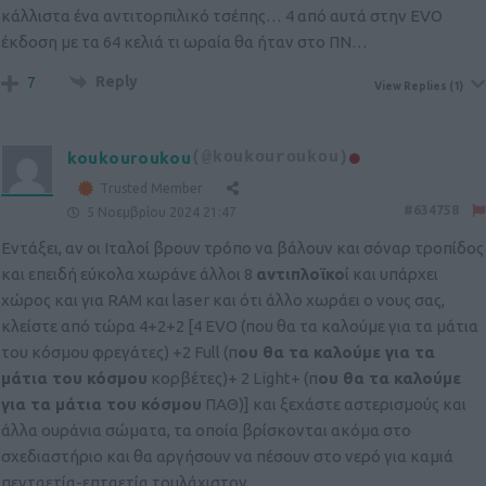
κάλλιστα ένα αντιτορπιλικό τσέπης… 4 από αυτά στην EVO
έκδοση με τα 64 κελιά τι ωραία θα ήταν στο ΠΝ…
Reply
7
View Replies
(1)
koukouroukou
(@koukouroukou)
Trusted Member
#634758
5 Νοεμβρίου 2024 21:47
Εντάξει, αν οι Ιταλοί βρουν τρόπο να βάλουν και σόναρ τροπίδος
και επειδή εύκολα χωράνε άλλοι 8
αντιπλοϊκο
ί και υπάρχει
χώρος και για RAM και laser και ότι άλλο χωράει ο νους σας,
κλείστε από τώρα 4+2+2 [4 EVO (που θα τα καλούμε για τα μάτια
του κόσμου φρεγάτες) +2 Full (π
ου θα τα καλούμε για τα
μάτια του κόσμου
κορβέτες)+ 2 Light+ (π
ου θα τα καλούμε
για τα μάτια του κόσμου
ΠΑΘ)] και ξεχάστε αστερισμούς και
άλλα ουράνια σώματα, τα οποία βρίσκονται ακόμα στο
σχεδιαστήριο και θα αργήσουν να πέσουν στο νερό για καμιά
πενταετία-επταετία τουλάχιστον.