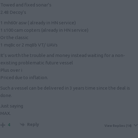
Towed and fixed sonar’s
2.48 Decoy’s
1 mh60r asw ( already in HN service)
1 s100 cam copters (already in HN service)
Or the classic
1 mq8c or 2 mq8b VT/ UAVs
It’s worth the trouble and money instead waiting for a non-
existing problematic future vessel
Plus over i
Priced due to inflation.
Such a vessel can be delivered in 3 years time since the deal is
done.
Just saying
MAX.
Reply
4
View Replies
(14)