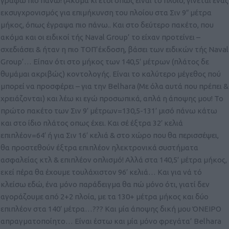
γράφω πιο πάνω! (Ακόμα κι έτσι όπως είναι το πλοίο, γίνεται ένας
εκσυγχρονισμός για επιμήκυνση του πλοίου στα Σιν 9″ μέτρα
μήκος, όπως έγραψα πιο πάνω.. Και στο δεύτερο πακέτο, που
ακόμα και οι ειδικοί τής Naval Group’ το είχαν προτείνει –
σχεδιάσει & ήταν η πιο ΤΟΠ’έκδοση, βάσει των ειδικών τής Naval
Group’… Είπαν ότι στο μήκος των 140,5′ μέτρων (πλάτος δε
θυμάμαι ακριβώς) κοντολογής. Είναι το καλύτερο μέγεθος πού
μπορεί να προσφέρει – για την Belhara (Με όλα αυτά που πρέπει &
χρειάζονται) και λέω κι εγώ προσωπικά, απλά η άποψης μου! Το
πρώτο πακέτο των Σιν 9′ μέτρων=130,5-131′ μισό πάνω κάτω
και στο ίδιο πλάτος οπως έχει. Και σέ έξτρα 32′ κελιά
επιπλέον=64′ ή για Σιν 16′ κελιά & στο χώρο που θα περισσέψει,
θα προστεθούν έξτρα επιπλέον ηλεκτρονικά συστήματα
ασφαλείας κτλ & επιπλέον οπλισμό! Αλλά στα 140,5′ μέτρα μήκος,
εκεί πέρα θα έχουμε τουλάχιστον 96′ κελιά… Και για νά τό
κλείσω εδώ, ένα μόνο παράδειγμα θα πώ μόνο ότι, γιατί δεν
αγοράζουμε από 2+2 πλοία, με τα 130+ μέτρα μήκος και δύο
επιπλέον στα 140′ μέτρα…??? Και μία άποψης δική μου ΌΝΕΙΡΟ
απραγματοποίητο… Είναι έστω και μία μόνο φρεγάτα’ Belhara