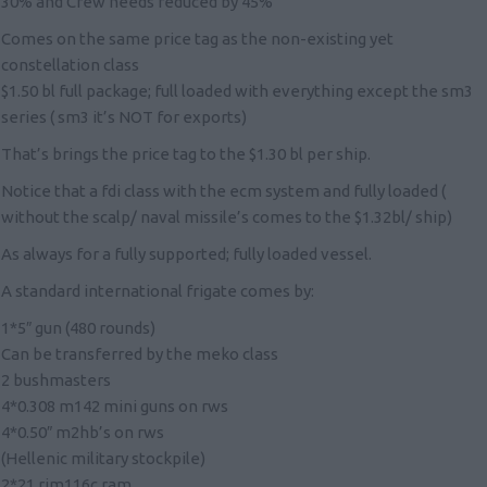
30% and Crew needs reduced by 45%
Comes on the same price tag as the non-existing yet
constellation class
$1.50 bl full package; full loaded with everything except the sm3
series ( sm3 it’s NOT for exports)
That’s brings the price tag to the $1.30 bl per ship.
Notice that a fdi class with the ecm system and fully loaded (
without the scalp/ naval missile’s comes to the $1.32bl/ ship)
As always for a fully supported; fully loaded vessel.
A standard international frigate comes by:
1*5″ gun (480 rounds)
Can be transferred by the meko class
2 bushmasters
4*0.308 m142 mini guns on rws
4*0.50″ m2hb’s on rws
(Hellenic military stockpile)
2*21 rim116c ram