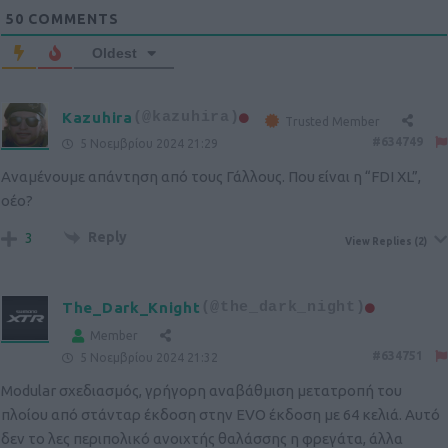
50
COMMENTS
Oldest
Kazuhira
(@kazuhira)
Trusted Member
#634749
5 Νοεμβρίου 2024 21:29
Αναμένουμε απάντηση από τους Γάλλους. Που είναι η “FDI XL”,
οέο?
Reply
3
View Replies
(2)
The_Dark_Knight
(@the_dark_night)
Member
#634751
5 Νοεμβρίου 2024 21:32
Modular σχεδιασμός, γρήγορη αναβάθμιση μετατροπή του
πλοίου από στάνταρ έκδοση στην EVO έκδοση με 64 κελιά. Αυτό
δεν το λες περιπολικό ανοιχτής θαλάσσης η φρεγάτα, άλλα