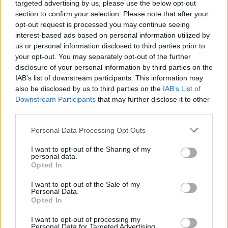
«Renegade», προσομοιωμένο από αεροσκάφος της Aegean
targeted advertising by us, please use the below opt-out
Airlines.
section to confirm your selection. Please note that after your
•11:00, Παραλία Βόλου: Αεροπορική επίδειξη των Ομάδων
opt-out request is processed you may continue seeing
Αεροπορικών Επιδείξεων Μεμονωμένου Αεροσκάφους F-16
interest-based ads based on personal information utilized by
«Ζευς» και T-6A «Δαίδαλος»
us or personal information disclosed to third parties prior to
Οι επιδείξεις, κατά περίπτωση, ενδέχεται να αλλάξουν
ώρα πραγματοποίησης ή να ματαιωθούν λόγω καιρικών
your opt-out. You may separately opt-out of the further
συνθηκών.
disclosure of your personal information by third parties on the
IAB’s list of downstream participants. This information may
also be disclosed by us to third parties on the
IAB’s List of
Downstream Participants
that may further disclose it to other
third parties.
Please note that this website/app uses one or more Google
Personal Data Processing Opt Outs
services and may gather and store information including but
not limited to your visit or usage behaviour. You may click to
I want to opt-out of the Sharing of my
personal data.
grant or deny consent to Google and its third-party tags to
Opted In
use your data for below specified purposes in below Google
Ακολουθήστε το
ΠΤΗΣΗ
στο
Google News
consent section.
I want to opt-out of the Sale of my
και μάθετε πρώτοι όλες τις ειδήσεις.
Personal Data.
Τα άρθρα που δημοσιεύονται στο flight.com.gr εκφράζουν
Opted In
τους συντάκτες τους κι όχι απαραίτητα τον ιστότοπο.
I want to opt-out of processing my
Απαγορεύεται η αναδημοσίευση χωρίς γραπτή έγκριση. Σε
Personal Data for Targeted Advertising.