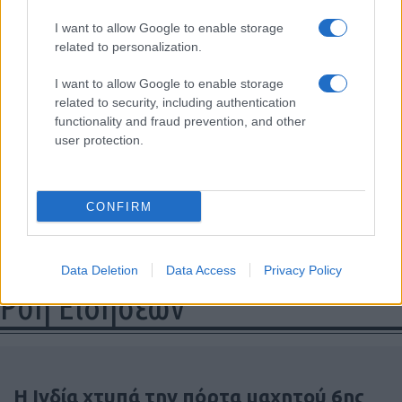
Login
I want to allow Google to enable storage
related to personalization.
Please login to comment
I want to allow Google to enable storage
related to security, including authentication
functionality and fraud prevention, and other
0
COMMENTS
user protection.
CONFIRM
Data Deletion
Data Access
Privacy Policy
Ροή Ειδήσεων
Η Ινδία χτυπά την πόρτα μαχητού 6ης