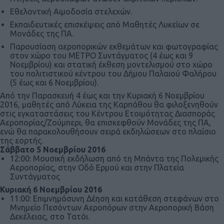
Εθελοντική Αιμοδοσία στελεχών.
Εκπαιδευτικές επισκέψεις από Μαθητές Λυκείων σε
Μονάδες της ΠΑ.
Παρουσίαση αεροπορικών εκθεμάτων και φωτογραφίας
στον χώρο του ΜΕΤΡΟ Συντάγματος (4 έως και 9
Νοεμβρίου) και στατική έκθεση μοντελισμού στο χώρο
του πολιτιστικού κέντρου του Δήμου Παλαιού Φαλήρου
(5 έως και 6 Νοεμβρίου).
Από την Παρασκευή 4 έως και την Κυριακή 6 Νοεμβρίου
2016, μαθητές από Λύκεια της Καρπάθου θα φιλοξενηθούν
στις εγκαταστάσεις του Κέντρου Ετοιμότητας Διασποράς
Αεροπορίας/Ζούμπερι, θα επισκεφθούν Μονάδες της ΠΑ,
ενώ θα παρακολουθήσουν σειρά εκδηλώσεων στο πλαίσιο
της εορτής.
Σάββατο 5 Νοεμβρίου 2016
12:00: Μουσική εκδήλωση από τη Μπάντα της Πολεμικής
Αεροπορίας, στην Οδό Ερμού και στην Πλατεία
Συντάγματος
Κυριακή 6 Νοεμβρίου 2016
11:00: Επιμνημόσυνη Δέηση και κατάθεση στεφάνων στο
Μνημείο Πεσόντων Αεροπόρων στην Αεροπορική Βάση
Δεκέλειας, στο Τατόι.