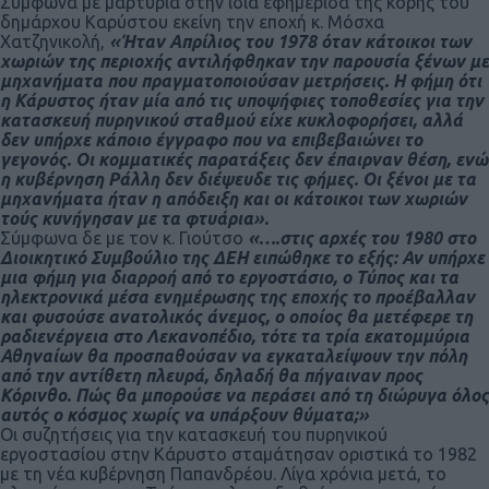
Σύμφωνα με μαρτυρία στην ίδια εφημερίδα της κόρης του
δημάρχου Καρύστου εκείνη την εποχή κ. Μόσχα
Χατζηνικολή,
«Ήταν Απρίλιος του 1978 όταν κάτοικοι των
χωριών της περιοχής αντιλήφθηκαν την παρουσία ξένων με
μηχανήματα που πραγματοποιούσαν μετρήσεις. Η φήμη ότι
η Κάρυστος ήταν μία από τις υποψήφιες τοποθεσίες για την
κατασκευή πυρηνικού σταθμού είχε κυκλοφορήσει, αλλά
δεν υπήρχε κάποιο έγγραφο που να επιβεβαιώνει το
γεγονός. Οι κομματικές παρατάξεις δεν έπαιρναν θέση, ενώ
η κυβέρνηση Ράλλη δεν διέψευδε τις φήμες. Οι ξένοι με τα
μηχανήματα ήταν η απόδειξη και οι κάτοικοι των χωριών
τούς κυνήγησαν με τα φτυάρια».
Σύμφωνα δε με τον κ. Γιούτσο
«….στις αρχές του 1980 στο
Διοικητικό Συμβούλιο της ΔΕΗ ειπώθηκε το εξής: Αν υπήρχε
μια φήμη για διαρροή από το εργοστάσιο, ο Τύπος και τα
ηλεκτρονικά μέσα ενημέρωσης της εποχής το προέβαλλαν
και φυσούσε ανατολικός άνεμος, ο οποίος θα μετέφερε τη
ραδιενέργεια στο Λεκανοπέδιο, τότε τα τρία εκατομμύρια
Αθηναίων θα προσπαθούσαν να εγκαταλείψουν την πόλη
από την αντίθετη πλευρά, δηλαδή θα πήγαιναν προς
Κόρινθο. Πώς θα μπορούσε να περάσει από τη διώρυγα όλος
αυτός ο κόσμος χωρίς να υπάρξουν θύματα;»
Οι συζητήσεις για την κατασκευή του πυρηνικού
εργοστασίου στην Κάρυστο σταμάτησαν οριστικά το 1982
με τη νέα κυβέρνηση Παπανδρέου. Λίγα χρόνια μετά, το