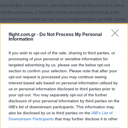
που έλαβαν τα γεγονότα, εάν υπάρχει τέτοια δυνατότητα, έστω
και θεωρητικώς, η Τουρκία πρέπει να παρεμποδιστεί με κάθε
τρόπο να αποκτήσει αυτούς τους αντιδραστήρες, με κάθε τρόπο.
Ακόμα και με “προληπτικό” χτύπημα..
flight.com.gr -
Do Not Process My Personal
Reply
0
View Replies
(1)
Information
If you wish to opt-out of the sale, sharing to third parties, or
Kostas
(@kostas-2)
processing of your personal or sensitive information for
Member
#109883
targeted advertising by us, please use the below opt-out
7 Σεπτεμβρίου 2019 17:18
section to confirm your selection. Please note that after your
Η πυρηνική ενέργεια είναι η πιο φιλική προς το περιβάλλον.
opt-out request is processed you may continue seeing
Φυσικά μιλάμε για αντιδραστήρες σύγχρονης τεχνολογίας
interest-based ads based on personal information utilized by
Ηλιακή και αιολική ενέργεια είναι πολύ ακριβή και καθόλου
us or personal information disclosed to third parties prior to
φιλική εάν αναλογιστεί κανείς τι απαιτείται για την κατασκευή
your opt-out. You may separately opt-out of the further
disclosure of your personal information by third parties on the
τους και για την διαχείριση της διακοπτόμενης παροχής
IAB’s list of downstream participants. This information may
ενέργειας (μπαταρίες ή πετρέλαιο για βράδυ- χειμώνα-μέρες
also be disclosed by us to third parties on the
IAB’s List of
χωρίς αέρα)
Downstream Participants
that may further disclose it to other
Δυστυχώς υπάρχουν πολλές λανθασμένες αντιλήψεις στο κοινό
third parties.