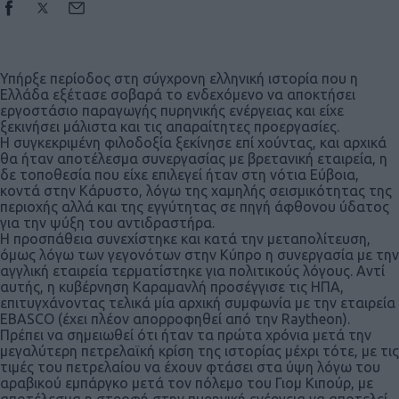
Υπήρξε περίοδος στη σύγχρονη ελληνική ιστορία που η
Ελλάδα εξέτασε σοβαρά το ενδεχόμενο να αποκτήσει
εργοστάσιο παραγωγής πυρηνικής ενέργειας και είχε
ξεκινήσει μάλιστα και τις απαραίτητες προεργασίες.
Η συγκεκριμένη φιλοδοξία ξεκίνησε επί χούντας, και αρχικά
θα ήταν αποτέλεσμα συνεργασίας με βρετανική εταιρεία, η
δε τοποθεσία που είχε επιλεγεί ήταν στη νότια Εύβοια,
κοντά στην Κάρυστο, λόγω της χαμηλής σεισμικότητας της
περιοχής αλλά και της εγγύτητας σε πηγή άφθονου ύδατος
για την ψύξη του αντιδραστήρα.
Η προσπάθεια συνεχίστηκε και κατά την μεταπολίτευση,
όμως λόγω των γεγονότων στην Κύπρο η συνεργασία με την
αγγλική εταιρεία τερματίστηκε για πολιτικούς λόγους. Αντί
αυτής, η κυβέρνηση Καραμανλή προσέγγισε τις ΗΠΑ,
επιτυγχάνοντας τελικά μία αρχική συμφωνία με την εταιρεία
EBASCO (έχει πλέον απορροφηθεί από την Raytheon).
Πρέπει να σημειωθεί ότι ήταν τα πρώτα χρόνια μετά την
μεγαλύτερη πετρελαϊκή κρίση της ιστορίας μέχρι τότε, με τις
τιμές του πετρελαίου να έχουν φτάσει στα ύψη λόγω του
αραβικού εμπάργκο μετά τον πόλεμο του Γιομ Κιπούρ, με
αποτέλεσμα η στροφή στην πυρηνική ενέργεια να αποτελεί