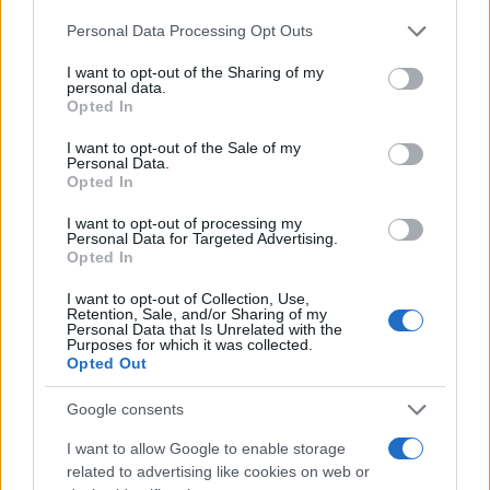
οι οποίες πολλές φορές έχουν καλλιεργηθεί με δόλιους σκοπούς
Please note that this website/app uses one or more Google
Personal Data Processing Opt Outs
Reply
0
services and may gather and store information including but
not limited to your visit or usage behaviour. You may click to
I want to opt-out of the Sharing of my
personal data.
grant or deny consent to Google and its third-party tags to
Opted In
use your data for below specified purposes in below Google
chriss8
(@chriss8)
Active Member
consent section.
I want to opt-out of the Sale of my
#109884
7 Σεπτεμβρίου 2019 19:54
Personal Data.
Opted In
Ο μικρότερος πυρηνικός αντιδραστήρας των ΗΠΑ θα παρήγαγε
το 9,2% των αναγκών μας για ενέργεια.
I want to opt-out of processing my
Personal Data for Targeted Advertising.
Υπόψιν εισάγουμε το 60% της ενέργειας μας και έχουμε από την
Opted In
ακριβότερη κιλοβατώρα στην ΕΕ.
https://energypedia.info/wiki/Greece_Energy_Situation#Energy
I want to opt-out of Collection, Use,
Retention, Sale, and/or Sharing of my
_Consumption
Personal Data that Is Unrelated with the
https://www.americangeosciences.org/critical-issues/faq/how-
Purposes for which it was collected.
Opted Out
much-electricity-does-typical-nuclear-power-plant-generate
Google consents
Reply
0
View Replies
(2)
I want to allow Google to enable storage
related to advertising like cookies on web or