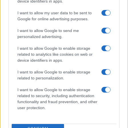
device identifiers in apps.
ΑΝΤΩΝΙΟΣ
#109886
7 Σεπτεμβρίου 2019 22:23
I want to allow my user data to be sent to
Αν είχαμε καταφέρει να φτιάξουμε πυρηνικούς αντιδραστήρες
Google for online advertising purposes.
τώρα θα είχαμε γλυτώσει από πολλά δις που δίνουμε σε
I want to allow Google to send me
πετρέλαιο και φυσικό αέριο αλλά ο κόσμος δεν θα καταλάβει
personalized advertising.
Πότε τι σήμαινει ενεργειακή αυτάρκεια!!!
Reply
I want to allow Google to enable storage
0
related to analytics like cookies on web or
device identifiers in apps.
I want to allow Google to enable storage
tomauromati
#109890
7 Σεπτεμβρίου 2019 23:25
related to personalization.
Η πυρηνική ενέργεια δεν είναι ούτε καθαρή ούτε φθηνη. Χώρες
I want to allow Google to enable storage
όπως ΗΠΑ & UK έχουν πετάξει δεκάδες δις χωρίς να έχουν κάτι
related to security, including authentication
να δείξουν σαν αποτέλεσμα. Μάλιστα είναι τόσο επικερδές που η
functionality and fraud prevention, and other
Toshiba σκότωσε την Westinghouse για να γλιτώσει από τη
user protection.
χασουρα
(
https://www.google.com/amp/s/mobile.reuters.com/article/am
p/idUSKBN1F7028
). Και όλα αυτά χωρίς να υπολογιστουν τα