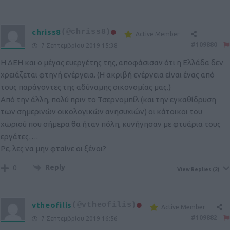
chriss8
(@chriss8)
Active Member
#109880
7 Σεπτεμβρίου 2019 15:38
Η ΔΕΗ και ο μέγας ευεργέτης της, αποφάσισαν ότι η Ελλάδα δεν
χρειάζεται φτηνή ενέργεια. (Η ακριβή ενέργεια είναι ένας από
τους παράγοντες της αδύναμης οικονομίας μας.)
Από την άλλη, πολύ πριν το Τσερνομπίλ (και την εγκαθίδρυση
των σημερινών οικολογικών ανησυχιών) οι κάτοικοι του
χωριού που σήμερα θα ήταν πόλη, κυνήγησαν με φτυάρια τους
εργάτες….
Ρε, λες να μην φταίνε οι ξένοι?
Reply
0
View Replies
(2)
vtheofilis
(@vtheofilis)
Active Member
#109882
7 Σεπτεμβρίου 2019 16:56