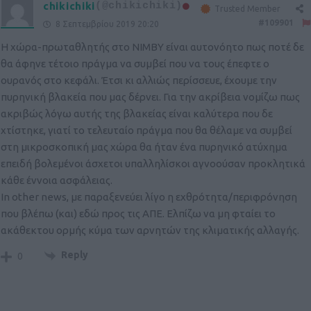
chikichiki
(@chikichiki)
Trusted Member
#109901
8 Σεπτεμβρίου 2019 20:20
Η χώρα-πρωταθλητής στο NIMBY είναι αυτονόητο πως ποτέ δε
θα άφηνε τέτοιο πράγμα να συμβεί που να τους έπεφτε ο
ουρανός στο κεφάλι. Έτσι κι αλλιώς περίσσευε, έχουμε την
πυρηνική βλακεία που μας δέρνει. Για την ακρίβεια νομίζω πως
ακριβώς λόγω αυτής της βλακείας είναι καλύτερα που δε
χτίστηκε, γιατί το τελευταίο πράγμα που θα θέλαμε να συμβεί
στη μικροσκοπική μας χώρα θα ήταν ένα πυρηνικό ατύχημα
επειδή βολεμένοι άσχετοι υπαλληλίσκοι αγνοούσαν προκλητικά
κάθε έννοια ασφάλειας.
In other news, με παραξενεύει λίγο η εχθρότητα/περιφρόνηση
που βλέπω (και) εδώ προς τις ΑΠΕ. Ελπίζω να μη φταίει το
ακάθεκτου ορμής κύμα των αρνητών της κλιματικής αλλαγής.
Reply
0