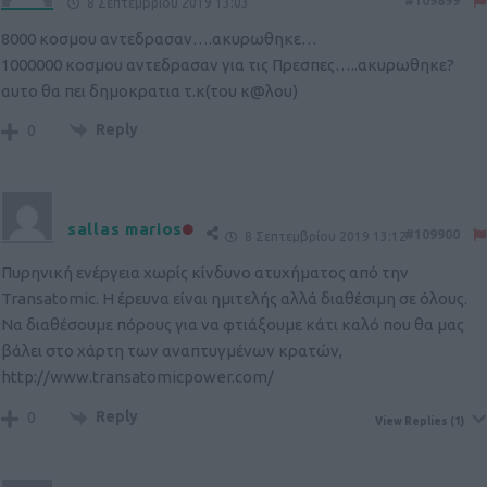
#109899
8 Σεπτεμβρίου 2019 13:03
8000 κοσμου αντεδρασαν….ακυρωθηκε…
1000000 κοσμου αντεδρασαν για τις Πρεσπες…..ακυρωθηκε?
αυτο θα πει δημοκρατια τ.κ(του κ@λου)
Reply
0
sallas marios
#109900
8 Σεπτεμβρίου 2019 13:12
Πυρηνική ενέργεια χωρίς κίνδυνο ατυχήματος από την
Transatomic. Η έρευνα είναι ημιτελής αλλά διαθέσιμη σε όλους.
Να διαθέσουμε πόρους για να φτιάξουμε κάτι καλό που θα μας
βάλει στο χάρτη των αναπτυγμένων κρατών,
http://www.transatomicpower.com/
Reply
0
View Replies
(1)