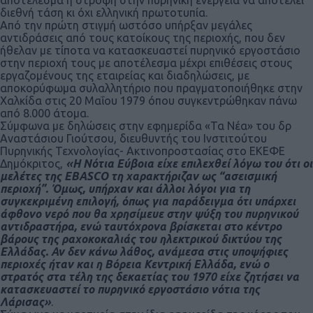
διεθνή τάση κι όχι ελληνική πρωτοτυπία.
Από την πρώτη στιγμή ωστόσο υπήρξαν μεγάλες
αντιδράσεις από τους κατοίκους της περιοχής, που δεν
ήθελαν με τίποτα να κατασκευαστεί πυρηνικό εργοστάσιο
στην περιοχή τους με αποτέλεσμα μέχρι επιθέσεις στους
εργαζομένους της εταιρείας και διαδηλώσεις, με
αποκορύφωμα συλαλλητήριο που πραγματοποιήθηκε στην
Χαλκίδα στις 20 Μαΐου 1979 όπου συγκεντρώθηκαν πάνω
από 8.000 άτομα.
Σύμφωνα με δηλώσεις στην εφημερίδα «Τα Νέα» του δρ
Αναστάσιου Γιούτσου, διευθυντής του Ινστιτούτου
Πυρηνικής Τεχνολογίας- Ακτινοπροστασίας στο ΕΚΕΦΕ
Δημόκριτος,
«Η Νότια Εύβοια είχε επιλεχθεί λόγω του ότι οι
μελέτες της ΕΒΑSCΟ τη χαρακτήριζαν ως “ασεισμική
περιοχή”. Όμως, υπήρχαν και άλλοι λόγοι για τη
συγκεκριμένη επιλογή, όπως για παράδειγμα ότι υπάρχει
άφθονο νερό που θα χρησίμευε στην ψύξη του πυρηνικού
αντιδραστήρα, ενώ ταυτόχρονα βρίσκεται στο κέντρο
βάρους της ραχοκοκαλιάς του ηλεκτρικού δικτύου της
Ελλάδας. Αν δεν κάνω λάθος, ανάμεσα στις υποψήφιες
περιοχές ήταν και η Βόρεια Κεντρική Ελλάδα, ενώ ο
στρατός στα τέλη της δεκαετίας του 1970 είχε ζητήσει να
κατασκευαστεί το πυρηνικό εργοστάσιο νότια της
Λάρισας»
.