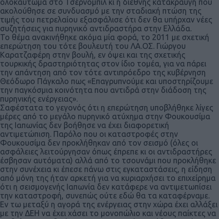
ολοκαύτωμα στο Τσέρνομπιλ κι η διεθνής κατακραυγή που
ακολούθησε σε συνδυασμό με την σταδιακή πτώση της
τιμής του πετρελαίου εξασφάλισε ότι δεν θα υπήρχαν νέες
συζητήσεις για πυρηνικό αντιδραστήρα στην Ελλάδα.
Το θέμα ανακινήθηκε ακόμα μία φορά, το 2011 με σχετική
επερώτηση του τότε βουλευτή του ΛΑ.ΟΣ. Γιώργου
Καρατζαφέρη στην βουλή, εν όψει και της σχετικής
τουρκικής δραστηριότητας στον ίδιο τομέα, για να πάρει
την απάντηση από τον τότε αντιπρόεδρο της κυβέρνηση
Θεόδωρο Πάγκαλο πως «Επαγρυπνούμε και υποστηρίζουμε
την παγκόσμια κοινότητα που αντιδρά στην διάδοση της
πυρηνικής ενέργειας».
Σαφέστατα το γεγονός ότι η επερώτηση υποβλήθηκε λίγες
μέρες από το μεγάλο πυρηνικό ατύχημα στην Φουκουσίμα
της Ιαπωνίας δεν βοήθησε να έχει διαφορετική
αντιμετώπιση. Παρόλο που οι καταστροφές στην
Φουκουσίμα δεν προκλήθηκαν από τον σεισμό (όλες οι
ασφάλειες λειτούργησαν όπως έπρεπε κι οι αντιδραστήρες
έσβησαν αυτόματα) αλλά από το τσουνάμι που προκλήθηκε
στην συνέχεια κι έπεσε πάνω στις εγκαταστάσεις, η είδηση
από μόνη της ήταν αρκετή για να κυριαρχήσει το επιχείρημα
ότι η σεισμογενής Ιαπωνία δεν κατάφερε να αντιμετωπίσει
την καταστροφή, συνεπώς ούτε εδώ θα τα καταφέρναμε.
Εν τω μεταξύ η αγορά της ενέργειας στην χώρα έχει αλλάξει
με την ΔΕΗ να έχει χάσει το μονοπώλιο και νέους παίκτες να