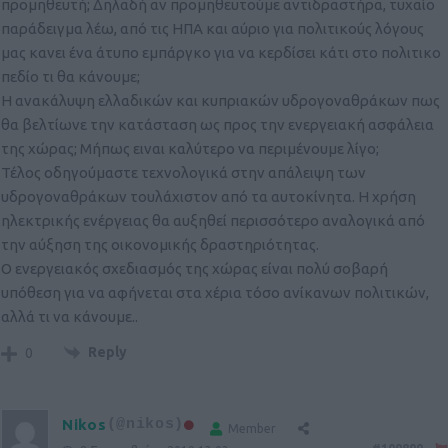
προμηθευτή; Δηλαδή αν προμηθευτούμε αντιδραστήρα, τυχαίο
παράδειγμα λέω, από τις ΗΠΑ και αύριο για πολιτικούς λόγους
μας κανει ένα άτυπο εμπάργκο για να κερδίσει κάτι στο πολιτικο
πεδίο τι θα κάνουμε;
Η ανακάλυψη ελλαδικών και κυπριακών υδρογοναθράκων πως
θα βελτίωνε την κατάσταση ως προς την ενεργειακή ασφάλεια
της χώρας; Μήπως ειναι καλύτερο να περιμένουμε λίγο;
Τέλος οδηγούμαστε τεχνολογικά στην απάλειψη των
υδρογοναθράκων τουλάχιστον από τα αυτοκίνητα. Η χρήση
ηλεκτρικής ενέργειας θα αυξηθεί περισσότερο αναλογικά από
την αύξηση της οικονομικής δραστηριότητας.
O ενεργειακός σχεδιασμός της χώρας είναι πολύ σοβαρή
υπόθεση για να αφήνεται στα χέρια τόσο ανίκανων πολιτικών,
αλλά τι να κάνουμε..
Reply
0
Nikos
(@nikos)
Member