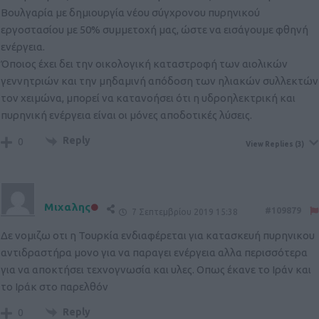
Βουλγαρία με δημιουργία νέου σύγχρονου πυρηνικού
εργοστασίου με 50% συμμετοχή μας, ώστε να εισάγουμε φθηνή
ενέργεια.
Όποιος έχει δει την οικολογική καταστροφή των αιολικών
γεννητριών και την μηδαμινή απόδοση των ηλιακών συλλεκτών
τον χειμώνα, μπορεί να κατανοήσει ότι η υδροηλεκτρική και
πυρηνική ενέργεια είναι οι μόνες αποδοτικές λύσεις.
Reply
0
View Replies
(3)
Μιχαλης
#109879
7 Σεπτεμβρίου 2019 15:38
Δε νομιζω οτι η Τουρκία ενδιαφέρεται για κατασκευή πυρηνικου
αντιδραστήρα μονο για να παραγει ενέργεια αλλα περισσότερα
για να αποκτήσει τεχνογνωσία και υλες. Οπως έκανε το Ιράν και
το Ιράκ στο παρελθόν
Reply
0