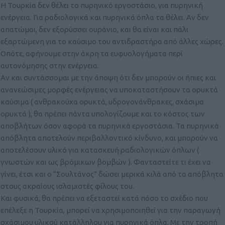
Η Τουρκία δεν θέλει το πυρηνικό εργοστάσιο, για πυρηνική
ενέργεια. Για ραδιολογικά και πυρηνικά όπλα τα θέλει. Αν δεν
απατώμαι, δεν εξορύσσει ουράνιο, και θα είναι και πάλι
εξαρτώμενη για το καύσιμο του αντιδραστήρα από άλλες χώρες.
Οπότε, αφήνουμε στην άκρη τα ευφυολογήματα περί
αυτονόμησης στην ενέργεια.
Αν και συντάσσομαι με την άποψη ότι δεν μπορούν οι ήπιες και
ανανεώσιμες μορφές ενέργειας να υποκαταστήσουν τα ορυκτά
καύσιμα ( ανθρακούχα ορυκτά, υδρογονάνθρακες, σχάσιμα
ορυκτά ), θα πρέπει πάντα υπολογίζουμε και το κόστος των
αποβλήτων όσον αφορά τα πυρηνικά εργοστάσια. Τα πυρηνικά
απόβλητα αποτελούν περιβαλλοντικό κίνδυνο, και μπορούν να
αποτελέσουν υλικό για κατασκευή ραδιολογικών όπλων (
γνωστών και ως βρόμικων βομβών ). Φανταστείτε τι έχει να
γίνει, έτσι και ο “Σουλτάνος” δώσει μερικά κιλά από τα απόβλητα
στους ακραίους ισλαμιστές φίλους του.
Και φυσικά, θα πρέπει να εξεταστεί κατά πόσο το σχέδιο που
επέλεξε η Τουρκία, μπορεί να χρησιμοποιηθεί για την παραγωγή
σχάσιμου υλικού κατάλληλου για πυρηνικά όπλα. Με την τροπή