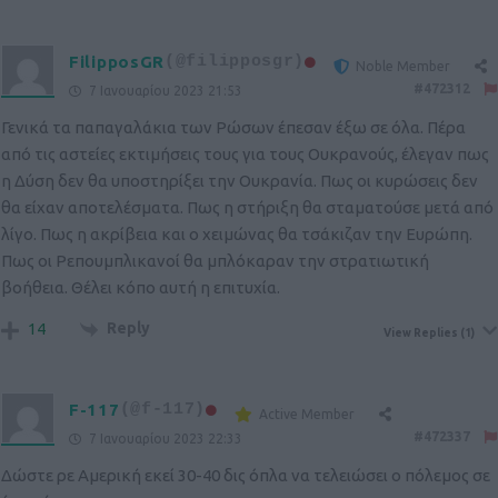
FilipposGR
(@filipposgr)
Noble Member
#472312
7 Ιανουαρίου 2023 21:53
Γενικά τα παπαγαλάκια των Ρώσων έπεσαν έξω σε όλα. Πέρα
από τις αστείες εκτιμήσεις τους για τους Ουκρανούς, έλεγαν πως
η Δύση δεν θα υποστηρίξει την Ουκρανία. Πως οι κυρώσεις δεν
θα είχαν αποτελέσματα. Πως η στήριξη θα σταματούσε μετά από
λίγο. Πως η ακρίβεια και ο χειμώνας θα τσάκιζαν την Ευρώπη.
Πως οι Ρεπουμπλικανοί θα μπλόκαραν την στρατιωτική
βοήθεια. Θέλει κόπο αυτή η επιτυχία.
Reply
14
View Replies
(1)
F-117
(@f-117)
Active Member
#472337
7 Ιανουαρίου 2023 22:33
Δώστε ρε Αμερική εκεί 30-40 δις όπλα να τελειώσει ο πόλεμος σε