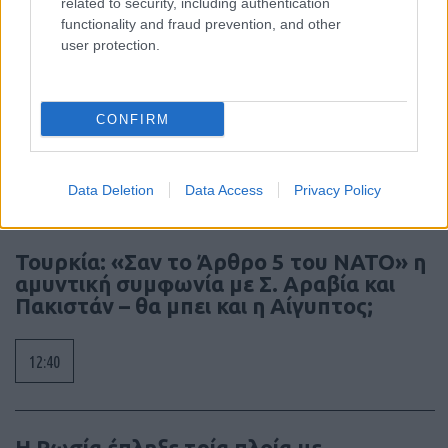
related to security, including authentication
functionality and fraud prevention, and other
user protection.
CONFIRM
Ροή Ειδήσεων
Data Deletion
Data Access
Privacy Policy
Τουρκία: «Σαν το Άρθρο 5 του ΝΑΤΟ» η
αμυντική συμφωνία με Σ. Αραβία και
Πακιστάν – θα μπει και η Αίγυπτος;
12:40
Η Ρωσία έπληξε τρία πλοία με