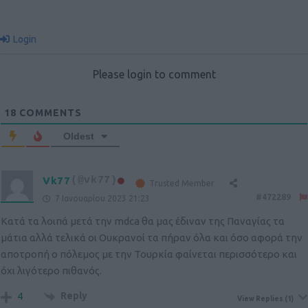
Login
Please login to comment
18
COMMENTS
Oldest
Vk77
(@vk77)
Trusted Member
#472289
7 Ιανουαρίου 2023 21:23
Κατά τα λοιπά μετά την mdca θα μας έδιναν της Παναγίας τα
μάτια αλλά τελικά οι Ουκρανοί τα πήραν όλα και όσο αφορά την
αποτροπή ο πόλεμος με την Τουρκία φαίνεται περισσότερο και
όχι λιγότερο πιθανός.
Reply
4
View Replies
(1)