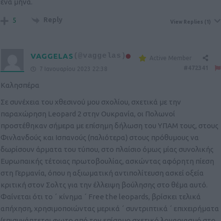
ένα μήνα.
Reply
5
View Replies
(1)
VAGGELAS
(@vaggelas)
Active Member
#472341
7 Ιανουαρίου 2023 22:38
Καλησπέρα
Σε συνέχεια του χθεσινού μου σχολίου, σχετικά με την
παραχώρηση Leopard 2 στην Ουκρανία, οι Πολωνοί
προστέθηκαν σήμερα με επίσημη δήλωση του ΥΠΑΜ τους, στους
Φινλανδούς και Ισπανούς (παλιότερα) στους πρόθυμους να
δωρίσουν άρματα του τύπου, στο πλαίσιο όμως μίας συνολικής
Ευρωπαικής τέτοιας πρωτοβουλίας, ασκώντας αφόρητη πίεση
στη Γερμανία, όπου η αξιωματική αντιπολίτευση ασκεί οξεία
κριτική στον Σολτς για την έλλειψη βούλησης στο θέμα αυτό.
Φαίνεται ότι το ΄ κίνημα ΄ Free the leopards, βρίσκει τελικά
απήχηση, χρησιμοποιώντας μερικά ΄ συντριπτικά ΄ επιχειρήματα
(επισυνάπτεται φωτο από τον επίσημο σχετικό λογαριασμό στο