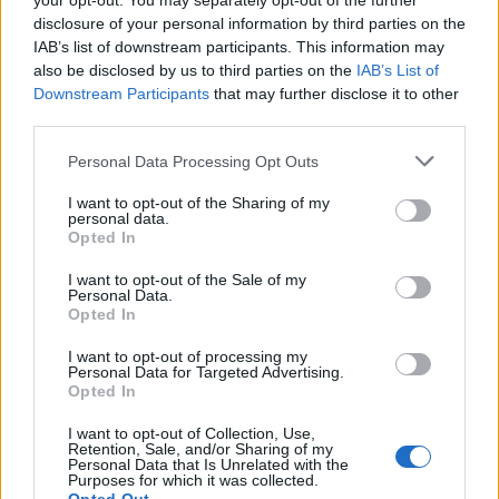
your opt-out. You may separately opt-out of the further
155 & 105 mm, πληρώνεται με χρυσάφι και θα εκτιμούσαμε μία
disclosure of your personal information by third parties on the
σχετική ενημέρωση της ΄Π΄ για τις Ελληνικές δυνατότητες.
IAB’s list of downstream participants. This information may
also be disclosed by us to third parties on the
IAB’s List of
Downstream Participants
that may further disclose it to other
Reply
18
View Replies
(9)
third parties.
Please note that this website/app uses one or more Google
Personal Data Processing Opt Outs
services and may gather and store information including but
MichalisZ
(@michalisz)
Member
not limited to your visit or usage behaviour. You may click to
I want to opt-out of the Sharing of my
#472467
8 Ιανουαρίου 2023 10:59
personal data.
grant or deny consent to Google and its third-party tags to
Opted In
use your data for below specified purposes in below Google
Εντάξει, φαίνεται ότι χάνουμε τα «κορμιά» που πάνε Ουκρανία
consent section.
αλλά μια γρήγορη ήττα του Πούτιν είναι και προς το δικό μας
I want to opt-out of the Sale of my
Personal Data.
συμφέρον: Κόβεται ο αέρας στον κολλητό του, πέρα από το ότι
Opted In
το χρηματοοικονομικό περιβάλλον θα ανακάμψει γρηγορότερα
I want to opt-out of processing my
για εμάς και θα χειροτερέψει αντίστοιχα για τους απέναντι ( θα
Personal Data for Targeted Advertising.
περιοριστούν τα περίεργα αλισβερίσια με τους Ρώσους)
Opted In
Reply
2
I want to opt-out of Collection, Use,
Retention, Sale, and/or Sharing of my
Personal Data that Is Unrelated with the
Purposes for which it was collected.