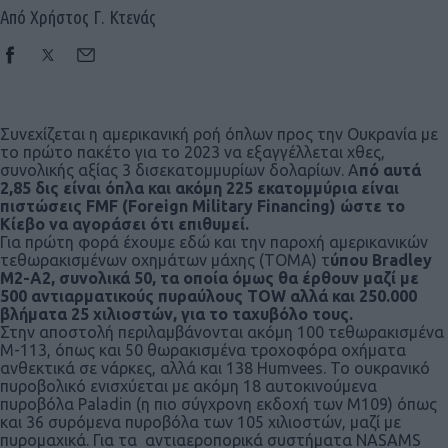
Από Χρήστος Γ. Κτενάς
Συνεχίζεται η αμερικανική ροή όπλων προς την Ουκρανία με
το πρώτο πακέτο για το 2023 να εξαγγέλλεται χθες,
συνολικής αξίας 3 δισεκατομμυρίων δολαρίων. Α
πό αυτά
2,85 δις είναι όπλα και ακόμη 225 εκατομμύρια είναι
πιστώσεις FMF (Foreign Military Financing) ώστε το
Κίεβο να αγοράσει ότι επιθυμεί.
Για πρώτη φορά έχουμε εδώ και την παροχή αμερικανικών
τεθωρακισμένων οχημάτων μάχης (ΤΟΜΑ) τ
ύπου Bradley
M2-A2, συνολικά 50, τα οποία όμως θα έρθουν μαζί με
500 αντιαρματικούς πυραύλους TOW αλλά και 250.000
βλήματα 25 χιλιοστών, για το ταχυβόλο τους.
Στην αποστολή περιλαμβάνονται ακόμη 100 τεθωρακισμένα
Μ-113, όπως και 50 θωρακισμένα τροχοφόρα οχήματα
ανθεκτικά σε νάρκες, αλλά και 138 Humvees. Το ουκρανικό
πυροβολικό ενισχύεται με ακόμη 18 αυτοκινούμενα
πυροβόλα Paladin (η πιο σύγχρονη εκδοχή των Μ109) όπως
και 36 συρόμενα πυροβόλα των 105 χιλιοστών, μαζί με
πυρομαχικά. Για τα αντιαεροπορικά συστήματα NASAMS