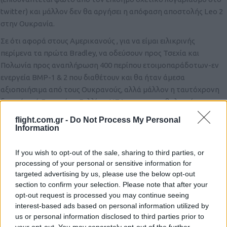
twitter) και μάλλον δεν θα αργήσει η απόφαση αποστολής Leo 2
στην Ουκρανία.
Σε ότι αφορά στους Αμερικανούς , για να είμαι ειλικρινής
περίμενα τα πρώτα Bradley, να οδεύσουν προς Τσεχία και
Πολωνία προς αναπλήρωση 400 περίπου ετοιμοπαράδοτων-εν
ενεργεία BMP-1 & 2 που διαθέτουν και θα ήταν άμεσα
αξιοποιήσιμα από τους Ουκρανούς, αλλά μάλλον η ταυτόχρονη
δωρεά από Γερμανία – Γαλλία – ΗΠΑ, με τον συμβολισμό της,
υπερίσχυσε.
flight.com.gr -
Do Not Process My Personal
Λογικά οι ΗΠΑ θα προχωρήσουν και σε άλλες τμηματικές δωρεές
Information
Bradley, έχουν πολλές εκατοντάδες αποθηκευμένα, χωρίς καμία
ρεαλιστική προοπτική αξιοποίησης τους.
If you wish to opt-out of the sale, sharing to third parties, or
Τέλος σε ότι αφορά στο πυροβολικό, βασική περιοριστική
processing of your personal or sensitive information for
targeted advertising by us, please use the below opt-out
παράμετρος παραμένει η διαθεσιμότητα πυρομαχικών και όχι
section to confirm your selection. Please note that after your
πυροβόλων, τουλάχιστον για τις ΗΠΑ, οι οποίες πέραν των 500
opt-out request is processed you may continue seeing
αποθηκευμένων Μ109 διαθέτουν και 1.000 !!! Μ198, απείρως
interest-based ads based on personal information utilized by
καλύτερα των D-20 & D-30, που χρησιμοποιούν οι Ουκρανοί.
us or personal information disclosed to third parties prior to
Όποιος παράγει αυτήν την περίοδο, στην Ευρώπη οβίδες των