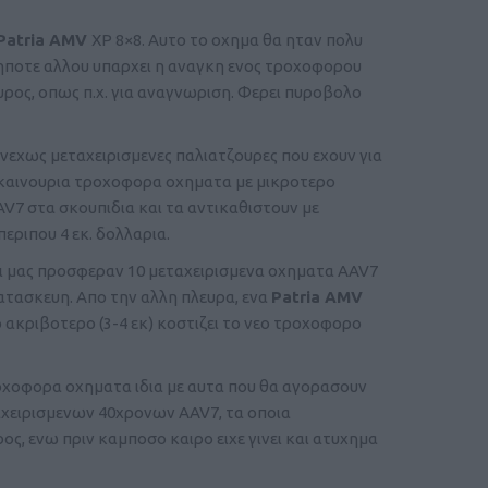
Patria AMV
XP 8×8. Aυτο το οχημα θα ηταν πολυ
υδηποτε αλλου υπαρχει η αναγκη ενος τροχοφορου
υρος, οπως π.χ. για αναγνωριση. Φερει πυροβολο
υνεχως μεταχειρισμενες παλιατζουρες που εχουν για
οκαινουρια τροχοφορα οχηματα με μικροτερο
V7 στα σκουπιδια και τα αντικαθιστουν με
ριπου 4 εκ. δολλαρια.
νοι μας προσφεραν 10 μεταχειρισμενα οχηματα AAV7
ατασκευη. Απο την αλλη πλευρα, ενα
Patria AMV
ο ακριβοτερο (3-4 εκ) κοστιζει το νεο τροχοφορο
οχοφορα οχηματα ιδια με αυτα που θα αγορασουν
αχειρισμενων 40χρονων AAV7, τα οποια
ς, ενω πριν καμποσο καιρο ειχε γινει και ατυχημα