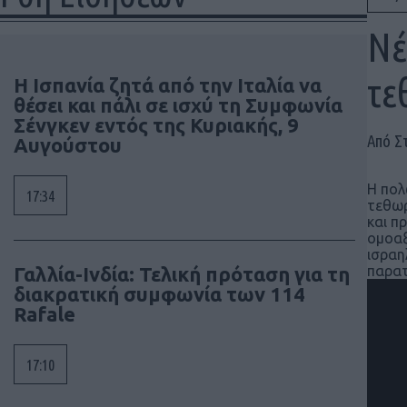
Νέ
τε
Η Ισπανία ζητά από την Ιταλία να
θέσει και πάλι σε ισχύ τη Συμφωνία
Σένγκεν εντός της Κυριακής, 9
Από Σ
Αυγούστου
Η πολ
17:34
τεθωρ
και π
ομοαξ
ισραη
Γαλλία-Ινδία: Τελική πρόταση για τη
παρατ
διακρατική συμφωνία των 114
Rafale
17:10