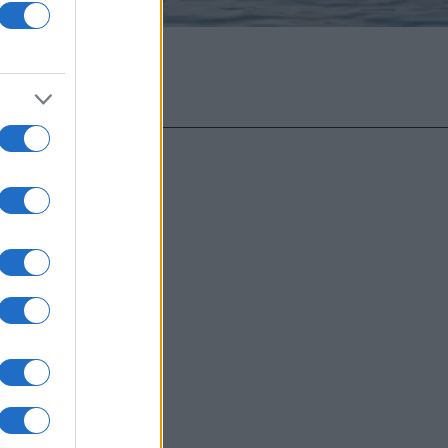
υντάκτες τους
χωρίς γραπτή
ιστότοπος
μόνο το