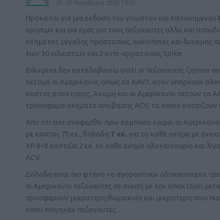
28 Νοεμβρίου 2020 15:51
Προκειται για μια εκδοση του γνωστου και επιτυχημενου
χρησιμο και για εμας για τους πεζοναυτες αλλα και οπο
οχηματος μεγαλης προστασιας, ευκινησιας και δυναμης π
των 30 χιλιοστων και 2 αντι-αρματικους Spike.
Ειλικρινα δεν καταλαβαινω γιατι οι πεζοναυτες ζητουν σ
πεταμα οι Αμερικανοι, οπως τα AAV7, οταν υπαρχουν ολ
κοστος αποκτησης. Ακομη και οι Αμερικανοι πετουν τα AA
τροχοφορα οχηματα αποβασης ACV, τα οποια κοστιζουν πε
Aπο οτι ειχε αναφερθει πριν καμποσο καιρο, οι Αμερικα
με κοστος 70 εκ., δηλαδη
7 εκ.
για το καθε οχημα με ανακ
XP 8×8 κοστιζει 2 εκ. το καθε οχημα ολοκαινουριο και λιγ
ACV.
Δηλαδη ειναι πιο φτηνο να αγοραστουν ολοκαινουρια τρ
οι Αμερικανοι πεζοναυτες σε σχεση με την αποκτηση μετ
προσφερουν μικροτερη θωρακιση και μικροτερη ισχυ πυρο
οπου πνιγηκαν πεζοναυτες.