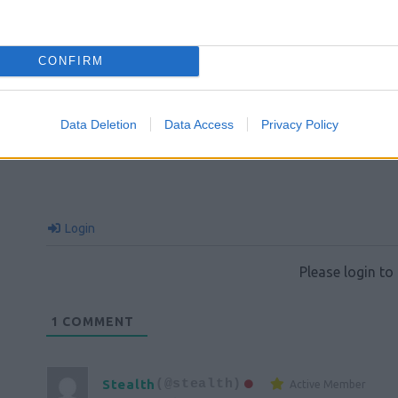
CONFIRM
Data Deletion
Data Access
Privacy Policy
Login
Please login t
1
COMMENT
Stealth
(@stealth)
Active Member