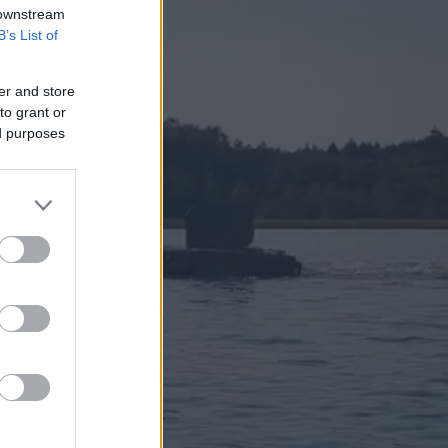
 downstream
B’s List of
er and store
to grant or
ed purposes