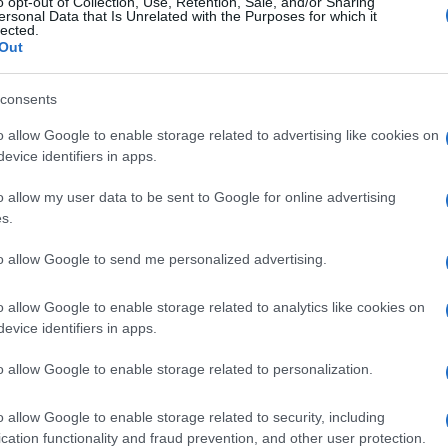
o opt-out of Collection, Use, Retention, Sale, and/or Sharing
ersonal Data that Is Unrelated with the Purposes for which it
lected.
Out
consents
o allow Google to enable storage related to advertising like cookies on
Ακολουθήστε το
ΠΤΗΣΗ
στο
Google News
evice identifiers in apps.
και μάθετε πρώτοι όλες τις ειδήσεις.
θρα που δημοσιεύονται στο flight.com.gr εκφράζουν τους σ
o allow my user data to be sent to Google for online advertising
s.
ι απαραίτητα τον ιστότοπο. Απαγορεύεται η αναδημοσίευση 
ση. Σε αντίθετη περίπτωση θα λαμβάνονται νομικά μέτρα. Ο 
to allow Google to send me personalized advertising.
ρεί το δικαίωμα ελέγχου των σχολίων, τα οποία εκφράζουν 
αφέα τους.
o allow Google to enable storage related to analytics like cookies on
evice identifiers in apps.
o allow Google to enable storage related to personalization.
o allow Google to enable storage related to security, including
cation functionality and fraud prevention, and other user protection.