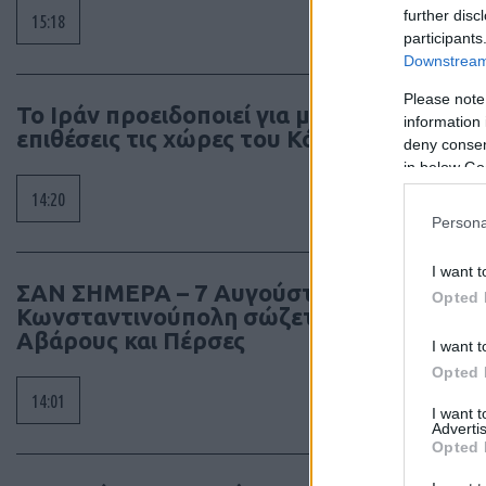
further disc
15:18
participants
Downstream 
Please note
Το Ιράν προειδοποιεί για μαζικές
information 
επιθέσεις τις χώρες του Κόλπου
deny consent
in below Go
14:20
Persona
I want t
ΣΑΝ ΣΗΜΕΡΑ – 7 Αυγούστου 626: Η
Opted 
Κωνσταντινούπολη σώζεται από
Αβάρους και Πέρσες
I want t
Opted 
14:01
I want 
Advertis
Opted 