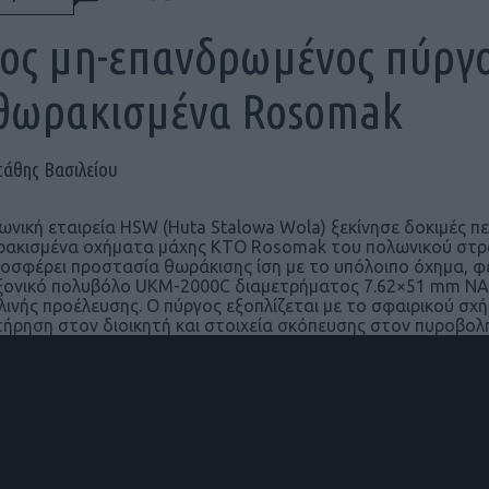
ος μη-επανδρωμένος πύργο
θωρακισμένα Rosomak
τάθης Βασιλείου
ωνική εταιρεία HSW (Huta Stalowa Wola) ξεκίνησε δοκιμές πε
ακισμένα οχήματα μάχης KTO Rosomak του πολωνικού στρ
ροσφέρει προστασία θωράκισης ίση με το υπόλοιπο όχημα, φ
ονικό πολυβόλο UKM-2000C διαμετρήματος 7.62×51 mm NAT
λινής προέλευσης. Ο πύργος εξοπλίζεται με το σφαιρικού σχ
ήρηση στον διοικητή και στοιχεία σκόπευσης στον πυροβολ