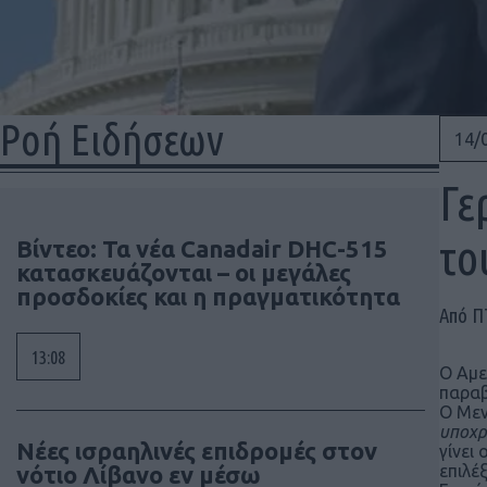
Ροή Ειδήσεων
14/
Γε
το
Βίντεο: Τα νέα Canadair DHC-515
κατασκευάζονται – οι μεγάλες
προσδοκίες και η πραγματικότητα
Από 
13:08
Ο Αμε
παραβ
Ο Μεν
υποχρ
Νέες ισραηλινές επιδρομές στον
γίνει
νότιο Λίβανο εν μέσω
επιλέ