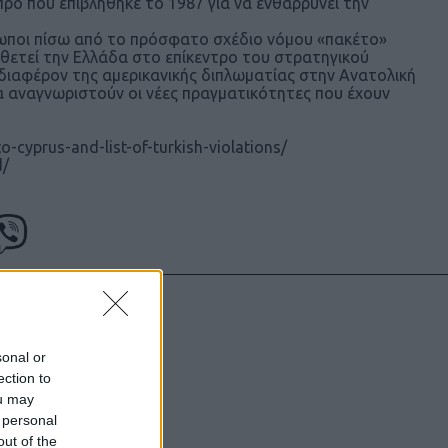
ρο που επιβλήθηκε το 1987 για να ενθαρρύνει την
ρωποι πίσω από το πρόσφατο σχέδιο νόμου «πακέτο»
οθετεί την Ελλάδα στο επίκεντρο του στρατηγικού
νδιαφέρον της αμερικανικής διπλωματίας στην Ανατολική
 αναγνωριστούν οι νέες πραγματικότητες που έχουν
o-cyprus-and-list-of-turkish-violations/
d/
υντάκτες τους
sonal or
χωρίς γραπτή
ection to
ιστότοπος
ou may
 personal
μόνο το
out of the