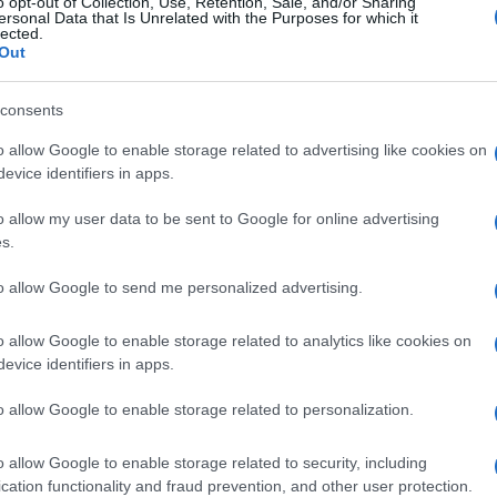
o opt-out of Collection, Use, Retention, Sale, and/or Sharing
Please login t
ersonal Data that Is Unrelated with the Purposes for which it
lected.
Out
10
COMMENTS
consents
stergios21
(@stergios21)
Member
o allow Google to enable storage related to advertising like cookies on
14 Απριλίου 2019 18:32
evice identifiers in apps.
μπορει να ακουστει καπως αυτο που θα πω(γραψω) παρακα
o allow my user data to be sent to Google for online advertising
βασανισμενη Ελλαδιτσα μας…δωστε στους αμερικανους 
s.
διαπραγματευτειτε ανταλαγματα και μονο χαμενοι δεν θ
to allow Google to send me personalized advertising.
Reply
0
o allow Google to enable storage related to analytics like cookies on
evice identifiers in apps.
ira-ant
14 Απριλίου 2019 19:05
o allow Google to enable storage related to personalization.
Να εισαι καλα ρε παλληκαρι μου.
o allow Google to enable storage related to security, including
Σε πιστευουμε.
cation functionality and fraud prevention, and other user protection.
Θα ρωτουσα,τοσα χρονια τι κανατε…αλλα αστο…