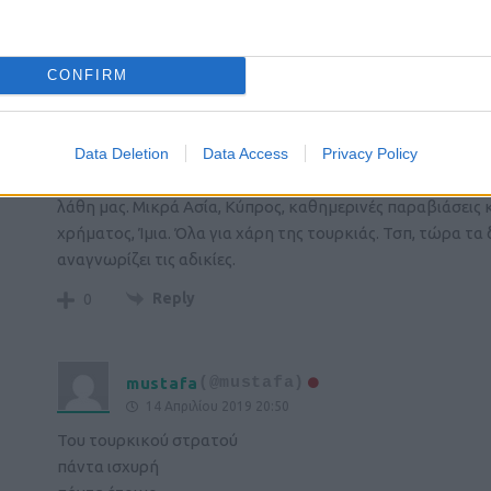
Reply
0
CONFIRM
Faethon
(@faethon)
Active Member
14 Απριλίου 2019 19:28
Data Deletion
Data Access
Privacy Policy
Πως αλλάζουν οι καιροί..Απο παλιά οι μεγάλες δυνάμεις 
λάθη μας. Μικρά Ασία, Κύπρος, καθημερινές παραβιάσεις
χρήματος, Ίμια. Όλα για χάρη της τουρκιάς. Τσπ, τώρα τα
αναγνωρίζει τις αδικίες.
Reply
0
mustafa
(@mustafa)
14 Απριλίου 2019 20:50
Του τουρκικού στρατού
πάντα ισχυρή