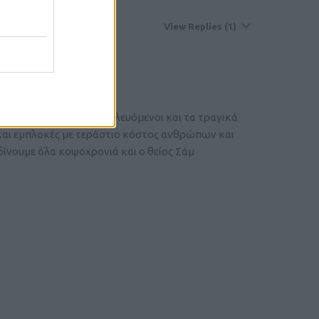
View Replies
(1)
εθελοτυφλούσαν εκμεταλλευόμενοι και τα τραγικά
 και εμπλοκές με τεράστιο κόστος ανθρώπων και
 δίνουμε όλα κοψοχρονιά και ο θείος Σάμ