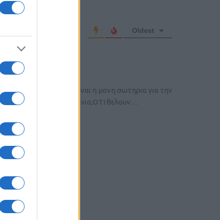
o comment
Oldest
τω,αλλα νομιζω οτι ειναι η μονη σωτηρια για την
οτι θελουν…βασεις;λιμανια;ΟΤΙ θελουν…
α βγουμε ως χωρα