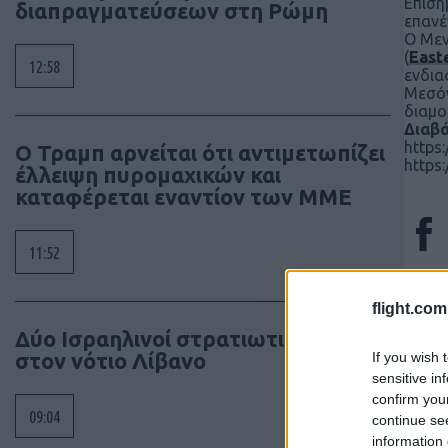
Επισή
διαπραγματεύσεων στη Ρώμη
επανέ
Ο Μεν
(
East
12:58
ενδια
Μεσόγ
διαμο
Διαβά
https
Ο Τραμπ αρνείται ότι αντιμετωπίζει
https
έλλειψη πυρομαχικών και
καταφέρεται εναντίον των ΜΜΕ
11:52
flight.com
Δύο Ισραηλινοί στρατιωτικοί νεκροί
Τα άρ
στον νότιο Λίβανο
If you wish 
κι όχ
sensitive in
έγκρι
confirm you
09:04
continue se
διατη
information 
συγγρ