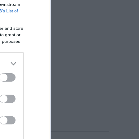
 downstream
B’s List of
er and store
to grant or
ed purposes