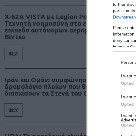
further disc
participants
X-62A VISTA με Legion Pod:
Downstream 
Τεχνητή νοημοσύνη στο επόμενο
Please note
επίπεδο αυτόνομων αερομαχιών –
information 
Βίντεο
deny consent
in below Go
08:59
Persona
I want t
Ιράν και Ομάν: συμφώνησαν για νέο
Opted 
δρομολόγιο πλοίων που θέλουν να
διασχίσουν τα Στενά του Ορμούζ
I want t
Opted 
08:20
I want 
Advertis
Opted 