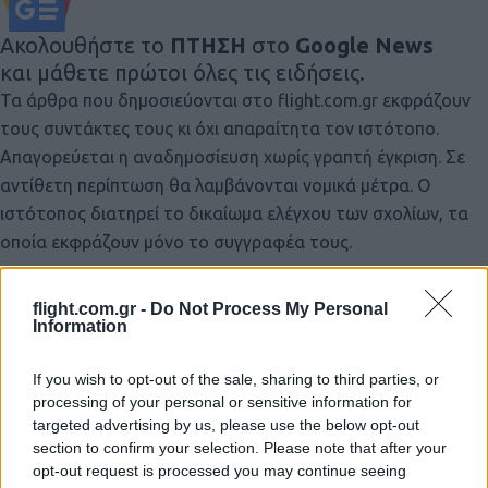
Ακολουθήστε το
ΠΤΗΣΗ
στο
Google News
και μάθετε πρώτοι όλες τις ειδήσεις.
Τα άρθρα που δημοσιεύονται στο flight.com.gr εκφράζουν
τους συντάκτες τους κι όχι απαραίτητα τον ιστότοπο.
Απαγορεύεται η αναδημοσίευση χωρίς γραπτή έγκριση. Σε
αντίθετη περίπτωση θα λαμβάνονται νομικά μέτρα. Ο
ιστότοπος διατηρεί το δικαίωμα ελέγχου των σχολίων, τα
οποία εκφράζουν μόνο το συγγραφέα τους.
flight.com.gr -
Do Not Process My Personal
Information
If you wish to opt-out of the sale, sharing to third parties, or
processing of your personal or sensitive information for
targeted advertising by us, please use the below opt-out
section to confirm your selection. Please note that after your
opt-out request is processed you may continue seeing