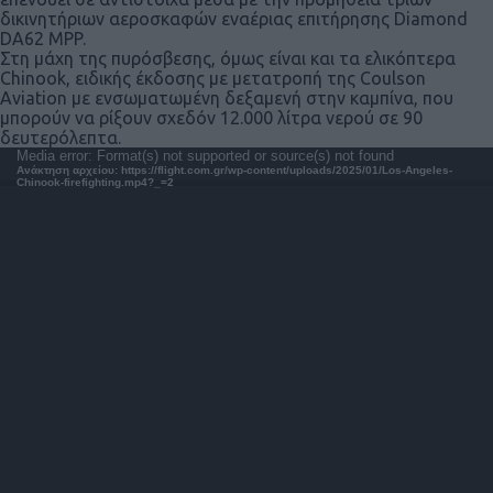
δικινητήριων αεροσκαφών εναέριας επιτήρησης Diamond
DA62 MPP.
Στη μάχη της πυρόσβεσης, όμως είναι και τα ελικόπτερα
Chinook, ειδικής έκδοσης με μετατροπή της Coulson
Aviation με ενσωματωμένη δεξαμενή στην καμπίνα, που
μπορούν να ρίξουν σχεδόν 12.000 λίτρα νερού σε 90
δευτερόλεπτα.
Πρόγραμμα
Media error: Format(s) not supported or source(s) not found
Ανάκτηση αρχείου: https://flight.com.gr/wp-content/uploads/2025/01/Los-Angeles-
Αναπαραγωγής
Chinook-firefighting.mp4?_=2
Βίντεο