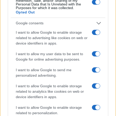
Retention, Sale, and/or Sharing of my
Personal Data that Is Unrelated with the
ειναι και πυροσβεστικά, και της αεροπορίας στρατού ,και για
Purposes for which it was collected.
πολιτική προστασία , και για ερευνά διάσωση, και θα μπορουν να
Opted Out
φέρουν
αντιπλοϊκόυς
πυραύλους
Google consents
Reply
0
I want to allow Google to enable storage
related to advertising like cookies on web or
device identifiers in apps.
I want to allow my user data to be sent to
Google for online advertising purposes.
I want to allow Google to send me
personalized advertising.
Ροή Ειδήσεων
I want to allow Google to enable storage
related to analytics like cookies on web or
device identifiers in apps.
Το Ισραήλ «απορρίπτει» το σχέδιο των
I want to allow Google to enable storage
ΗΠΑ που αποδέχτηκε η Χαμάς
related to personalization.