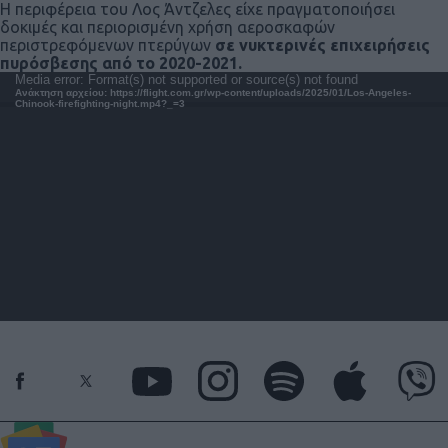
Η περιφέρεια του Λος Άντζελες είχε πραγματοποιήσει
δοκιμές και περιορισμένη χρήση αεροσκαφών
περιστρεφόμενων πτερύγων
σε νυκτερινές επιχειρήσεις
πυρόσβεσης από το 2020-2021.
Πρόγραμμα
Media error: Format(s) not supported or source(s) not found
Ανάκτηση αρχείου: https://flight.com.gr/wp-content/uploads/2025/01/Los-Angeles-
Αναπαραγωγής
Chinook-firefighting-night.mp4?_=3
Βίντεο