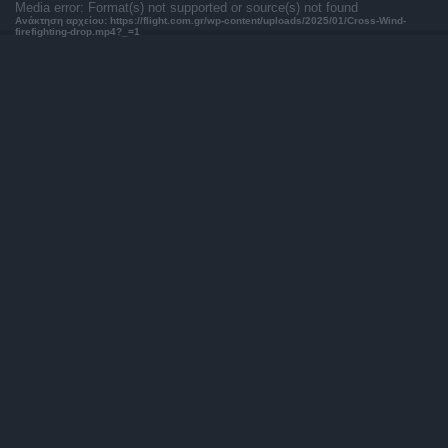
Πρόγραμμα
Media error: Format(s) not supported or source(s) not found
Ανάκτηση αρχείου: https://flight.com.gr/wp-content/uploads/2025/01/Cross-Wind-
Αναπαραγωγής
firefighting-drop.mp4?_=1
Βίντεο