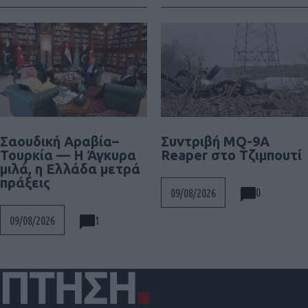
Συντριβή MQ-9A
Σαουδική Αραβία–
Reaper στο Τζιμπουτί
Τουρκία — Η Άγκυρα
μιλά, η Ελλάδα μετρά
πράξεις
0
09/08/2026
1
09/08/2026