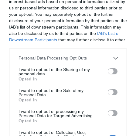
interest-based ads based on personal information utilized by
us or personal information disclosed to third parties prior to
your opt-out. You may separately opt-out of the further
disclosure of your personal information by third parties on the
IAB’s list of downstream participants. This information may
also be disclosed by us to third parties on the
IAB’s List of
Downstream Participants
that may further disclose it to other
third parties.
Login
Please note that this website/app uses one or more Google
Personal Data Processing Opt Outs
services and may gather and store information including but
not limited to your visit or usage behaviour. You may click to
I want to opt-out of the Sharing of my
Please login to comment
personal data.
grant or deny consent to Google and its third-party tags to
Opted In
use your data for below specified purposes in below Google
1
COMMENT
consent section.
I want to opt-out of the Sale of my
Personal Data.
Oldest
Opted In
I want to opt-out of processing my
Personal Data for Targeted Advertising.
Opted In
milman
(@milman)
#647485
9 Ιανουαρίου 2025 11:43
I want to opt-out of Collection, Use,
Τώρα να ζητήσουμε μια γραμμη παραγωγής για 60 σινούκ που θα