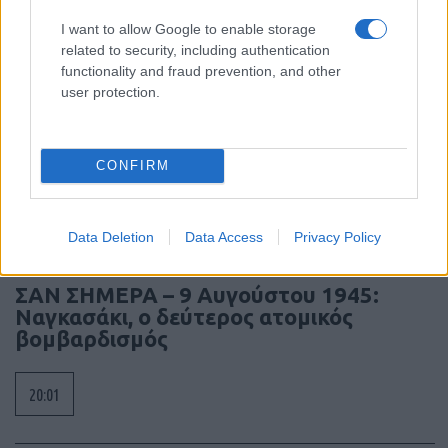
I want to allow Google to enable storage
07:19
related to security, including authentication
functionality and fraud prevention, and other
user protection.
Δύο άγνωστα drones πάνω από
γερμανική βάση υποστήριξης Patriot
CONFIRM
20:20
Data Deletion
Data Access
Privacy Policy
ΣΑΝ ΣΗΜΕΡΑ – 9 Αυγούστου 1945:
Ναγκασάκι, ο δεύτερος ατομικός
βομβαρδισμός
20:01