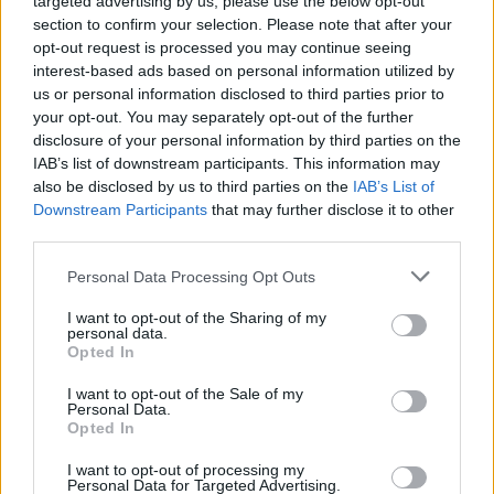
targeted advertising by us, please use the below opt-out
κατασκευάζονται – οι μεγάλες
section to confirm your selection. Please note that after your
προσδοκίες και η πραγματικότητα
opt-out request is processed you may continue seeing
interest-based ads based on personal information utilized by
us or personal information disclosed to third parties prior to
13:08
your opt-out. You may separately opt-out of the further
disclosure of your personal information by third parties on the
IAB’s list of downstream participants. This information may
also be disclosed by us to third parties on the
IAB’s List of
Νέες ισραηλινές επιδρομές στον νότιο
Downstream Participants
that may further disclose it to other
Λίβανο εν μέσω διαπραγματεύσεων στη
third parties.
Ρώμη
Please note that this website/app uses one or more Google
Personal Data Processing Opt Outs
services and may gather and store information including but
12:58
not limited to your visit or usage behaviour. You may click to
I want to opt-out of the Sharing of my
personal data.
grant or deny consent to Google and its third-party tags to
Opted In
use your data for below specified purposes in below Google
consent section.
I want to opt-out of the Sale of my
Ο Τραμπ αρνείται ότι αντιμετωπίζει
Personal Data.
Opted In
έλλειψη πυρομαχικών και καταφέρεται
εναντίον των ΜΜΕ
I want to opt-out of processing my
Personal Data for Targeted Advertising.