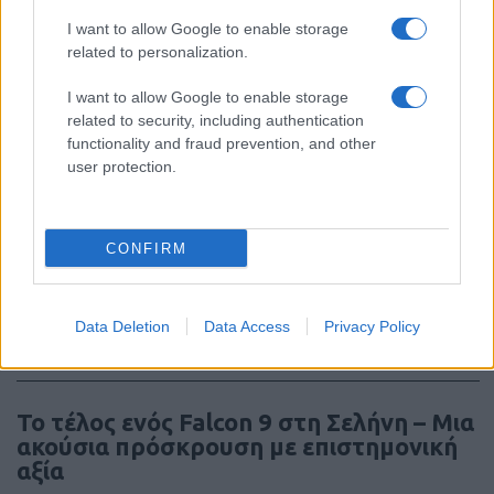
Ιράν και Ομάν: συμφώνησαν για νέο
I want to allow Google to enable storage
δρομολόγιο πλοίων που θέλουν να
related to personalization.
διασχίσουν τα Στενά του Ορμούζ
I want to allow Google to enable storage
related to security, including authentication
08:20
functionality and fraud prevention, and other
user protection.
ΗΠΑ: Το προεδρικό ελικόπτερο βρέθηκε
υπερβολικά κοντά σε αεροπλάνο της
CONFIRM
γραμμής
08:01
Data Deletion
Data Access
Privacy Policy
Το τέλος ενός Falcon 9 στη Σελήνη – Μια
ακούσια πρόσκρουση με επιστημονική
αξία