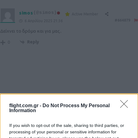
simos
(@simos)
Active Member
#664879
6 Απριλίου 2025 21:36
Δείχνει το δρόμο και για μας..
Reply
0
Ροή Ειδήσεων
flight.com.gr -
Do Not Process My Personal
Information
If you wish to opt-out of the sale, sharing to third parties, or
processing of your personal or sensitive information for
Βίντεο: Τα νέα Canadair DHC-515