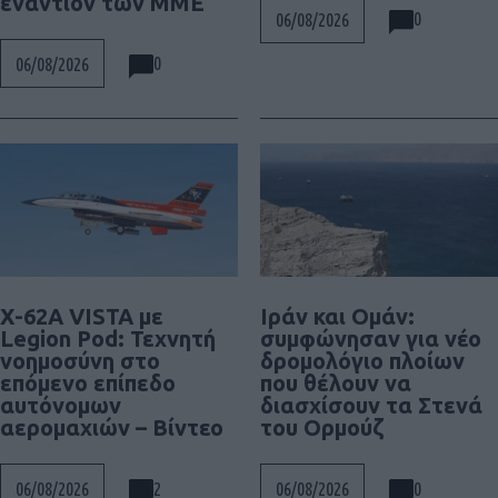
εναντίον των ΜΜΕ
0
06/08/2026
0
06/08/2026
X-62A VISTA με
Ιράν και Ομάν:
Legion Pod: Τεχνητή
συμφώνησαν για νέο
νοημοσύνη στο
δρομολόγιο πλοίων
επόμενο επίπεδο
που θέλουν να
αυτόνομων
διασχίσουν τα Στενά
αερομαχιών – Βίντεο
του Ορμούζ
2
0
06/08/2026
06/08/2026