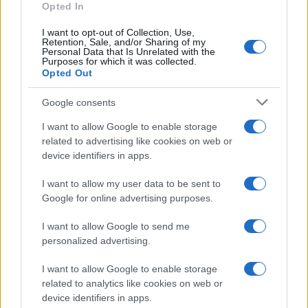
Opted In
11:52
I want to opt-out of Collection, Use,
Retention, Sale, and/or Sharing of my
Personal Data that Is Unrelated with the
Purposes for which it was collected.
Δύο Ισραηλινοί στρατιωτικοί νεκροί
Opted Out
στον νότιο Λίβανο
Google consents
I want to allow Google to enable storage
09:04
related to advertising like cookies on web or
device identifiers in apps.
I want to allow my user data to be sent to
X-62A VISTA με Legion Pod: Τεχνητή
Google for online advertising purposes.
νοημοσύνη στο επόμενο επίπεδο
αυτόνομων αερομαχιών – Βίντεο
I want to allow Google to send me
personalized advertising.
08:59
I want to allow Google to enable storage
related to analytics like cookies on web or
device identifiers in apps.