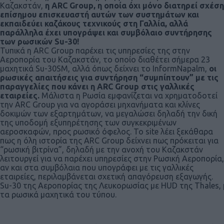
Καζακστάν,
η ARC Group, η οποία όχι μόνο διατηρεί σχέση
επίσημου επισκευαστή αυτών των συστημάτων και
εκπαιδεύει καζάκους τεχνικούς στη Γαλλία, αλλά
παράλληλα έχει υπογράψει και συμβόλαιο συντήρησης
των ρωσικών Su-30!
Τυπικά η ARC Group παρέχει τις υπηρεσίες της στην
Αεροπορία του Καζακστάν, το οποίο διαθέτει σήμερα 23
μαχητικά Su-30SM, αλλά όπως δείχνει το InformNapalm,
οι
ρωσικές απαιτήσεις για συντήρηση “συμπίπτουν” με τις
παραγγελίες που κάνει η ARC Group στις γαλλικές
εταιρείες.
Μάλιστα η Ρωσία εμφανίζεται να χρηματοδοτεί
την ARC Group για να αγοράσει μηχανήματα και κλίνες
δοκιμών των εξαρτημάτων, να μεγαλώσει δηλαδή την δική
της υποδομή εξυπηρέτησης των συγκεκριμένων
αεροσκαφών, προς ρωσικό όφελος. Το site λέει ξεκάθαρα
πως η όλη ιστορία της ARC Group δείχνει πως πρόκειται για
“ρωσική βιτρίνα”, δηλαδή με την ανοχή του Καζακστάν
λειτουργεί για να παρέχει υπηρεσίες στην Ρωσική Αεροπορία,
αν και στα συμβόλαια που υπογράφει με τις γαλλικές
εταιρείες, περιλαμβάνεται σχετική απαγόρευση εξαγωγής.
Su-30 της Αεροπορίας της Λευκορωσίας με HUD της Thales, μ
τα ρωσικά μαχητικά του τύπου.