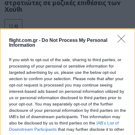
στρατιώτες σε μαζικές επιθέσεις των
Χούθι
12:40
flight.com.gr -
Do Not Process My Personal
Information
Πύραυλοι AIM-260 για την Αυστραλία, η
πρώτη διεθνής παραγγελία του νέου
If you wish to opt-out of the sale, sharing to third parties, or
όπλου αέρος-αέρος
processing of your personal or sensitive information for
targeted advertising by us, please use the below opt-out
section to confirm your selection. Please note that after your
12:16
opt-out request is processed you may continue seeing
interest-based ads based on personal information utilized by
us or personal information disclosed to third parties prior to
your opt-out. You may separately opt-out of the further
Συναγερμός στη Γερμανία: Drone με
disclosure of your personal information by third parties on the
εκρηκτικά εντοπίστηκε δίπλα σε
IAB’s list of downstream participants. This information may
ουκρανικό Antonov – Έρευνα για πιθανή
also be disclosed by us to third parties on the
IAB’s List of
ρωσική δολιοφθορά
Downstream Participants
that may further disclose it to other