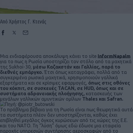
Από Χρήστος Γ. Κτενάς
Μια ενδιαφέρουσα αποκάλυψη κάνει το site
InformNapalm
για το πως η Ρωσία υποστηρίζει τον στόλο από τα μαχητικά
της Sukhoi-30,
μέσω Καζακστάν και Γαλλίας, παρά το
διεθνές εμπάργκο.
Έτσι όπως καταγράφει, πολλά από τα
συγκεριμένα ρωσικά μαχητικά, χρησιμοποιούν γαλλικά
εξαρτήματα και σε κρίσιμες εφαρμογές,
όπως στις οθόνες
του κόκπιτ, σε συσκευές ΤΑCAN, σε HUD, όπως και σε
συστήματα αδρανειακής πλοήγησης,
κατασκευής των
μεγάλων γαλλικών αμυντικών ομίλων
Thales και Safran.
Το πρόβλημα βέβαια για τη Ρωσία είναι πως θεωρητικά αυτά
τα συστήματα πλέον δεν υποστηρίζονται, καθώς έχει
επιβληθεί μεγάλος όγκος κυρώσεων από τις χώρες της Ε.Ε.
και του ΝΑΤΟ. Τη “λύση” όμως εδώ έδωσε μια εταιρεία
παροχής υπηρεσιών συντήρησης αεροσκαφών από το