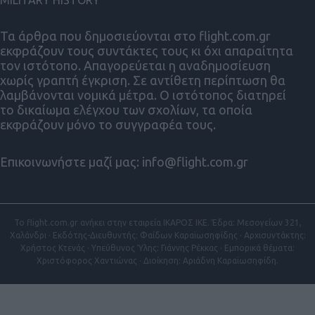
MILITARY HISTORY
Τα άρθρα που δημοσιεύονται στο flight.com.gr
εκφράζουν τους συντάκτες τους κι όχι απαραίτητα
τον ιστότοπο. Απαγορεύεται η αναδημοσίευση
χωρίς γραπτή έγκριση. Σε αντίθετη περίπτωση θα
λαμβάνονται νομικά μέτρα. Ο ιστότοπος διατηρεί
το δικαίωμα ελέγχου των σχολίων, τα οποία
εκφράζουν μόνο το συγγραφέα τους.
Επικοινωνήστε μαζί μας:
info@flight.com.gr
Το flight.com.gr ανήκει στην εταιρεία ΙΚΑΡΟΣ ΙΚΕ. Έδρα: Μεσογείων 321,
Χαλάνδρι · Εκδότης-Διευθυντής: Φαίδων Καραϊωσηφίδης · Αρχισυντάκτης:
Χρήστος Κτενάς · Υπεύθυνος Ύλης: Γιάννης Ρέκκας · Εμπορικά θέματα:
Χριστόφορος Χαντιώνας · Διοίκηση: Αριάδνη Καραϊωσηφίδη.