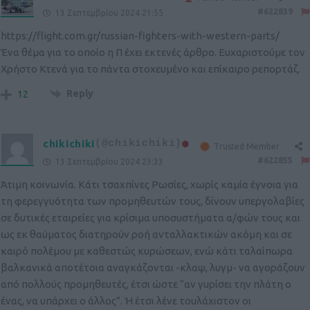
#622839
13 Σεπτεμβρίου 2024 21:55
https://flight.com.gr/russian-fighters-with-western-parts/
Ένα θέμα για το οποίο η Π έχει εκτενές άρθρο. Ευχαριστούμε τον
Χρήστο Κτενά για το πάντα στοχευμένο και επίκαιρο ρεπορτάζ.
Reply
12
chikichiki
(@chikichiki)
Trusted Member
#622855
13 Σεπτεμβρίου 2024 23:33
Άτιμη κοινωνία. Κάτι τσαχπίνες Ρωσίες, χωρίς καμία έγνοια για
τη φερεγγυότητα των προμηθευτών τους, δίνουν υπεργολαβίες
σε δυτικές εταιρείες για κρίσιμα υποσυστήματα α/φών τους και
ως εκ θαύματος διατηρούν ροή ανταλλακτικών ακόμη και σε
καιρό πολέμου με καθεστώς κυρώσεων, ενώ κάτι ταλαίπωρα
βαλκανικά αποτέτοια αναγκάζονται -κλαψ, λυγμ- να αγοράζουν
από πολλούς προμηθευτές, έτσι ώστε “αν γυρίσει την πλάτη ο
ένας, να υπάρχει ο άλλος”. Ή έτσι λένε τουλάχιστον οι