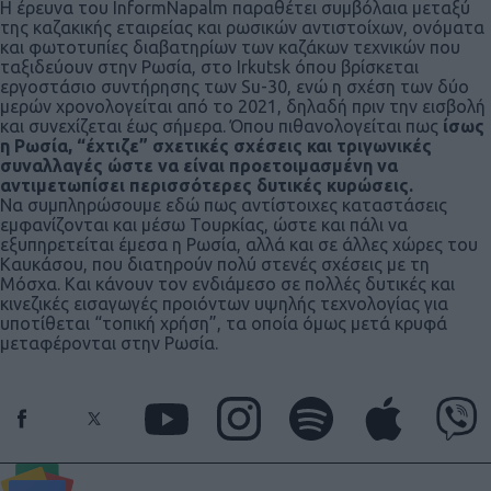
Η έρευνα του InformNapalm παραθέτει συμβόλαια μεταξύ
της καζακικής εταιρείας και ρωσικών αντιστοίχων, ονόματα
και φωτοτυπίες διαβατηρίων των καζάκων τεχνικών που
ταξιδεύουν στην Ρωσία, στο Irkutsk όπου βρίσκεται
εργοστάσιο συντήρησης των Su-30, ενώ η σχέση των δύο
μερών χρονολογείται από το 2021, δηλαδή πριν την εισβολή
και συνεχίζεται έως σήμερα. Όπου πιθανολογείται πως
ίσως
η Ρωσία, “έχτιζε” σχετικές σχέσεις και τριγωνικές
συναλλαγές ώστε να είναι προετοιμασμένη να
αντιμετωπίσει περισσότερες δυτικές κυρώσεις.
Να συμπληρώσουμε εδώ πως αντίστοιχες καταστάσεις
εμφανίζονται και μέσω Τουρκίας, ώστε και πάλι να
εξυπηρετείται έμεσα η Ρωσία, αλλά και σε άλλες χώρες του
Καυκάσου, που διατηρούν πολύ στενές σχέσεις με τη
Μόσχα. Και κάνουν τον ενδιάμεσο σε πολλές δυτικές και
κινεζικές εισαγωγές προιόντων υψηλής τεχνολογίας για
υποτίθεται “τοπική χρήση”, τα οποία όμως μετά κρυφά
μεταφέρονται στην Ρωσία.