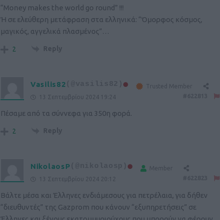
“Money makes the world go round” !!!
Ή σε ελεύθερη μετάφραση στα ελληνικά: “Όμορφος κόσμος,
μαγικός, αγγελικά πλασμένος”…
Reply
2
Vasilis82
(@vasilis82)
Trusted Member
#622813
13 Σεπτεμβρίου 2024 19:24
Πέσαμε από τα σύννεφα για 350η φορά.
Reply
2
NikolaosP
(@nikolaosp)
Member
#622823
13 Σεπτεμβρίου 2024 20:12
Βάλτε μέσα και Έλληνες ενδιάμεσους για πετρέλαια, για δήθεν
“διευθυντές” της Gazprom που κάνουν “εξυπηρετήσεις” σε
Έλληνες και ξένους εκατομμυριούχους που μπορούν να φέρουν