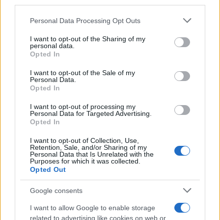
third parties.
12:07
Please note that this website/app uses one or more Google
Personal Data Processing Opt Outs
services and may gather and store information including but
not limited to your visit or usage behaviour. You may click to
I want to opt-out of the Sharing of my
personal data.
grant or deny consent to Google and its third-party tags to
Opted In
Μειώθηκε η κίνηση στα Στενά του
use your data for below specified purposes in below Google
Ορμούζ εν αναμονή των συνομιλιών
consent section.
I want to opt-out of the Sale of my
Ιράν-Ομάν
Personal Data.
Opted In
10:56
I want to opt-out of processing my
Personal Data for Targeted Advertising.
Opted In
I want to opt-out of Collection, Use,
Retention, Sale, and/or Sharing of my
Διαβάστε περισσότερα
Personal Data that Is Unrelated with the
Purposes for which it was collected.
Opted Out
Διαβάστε επίσης
Google consents
I want to allow Google to enable storage
related to advertising like cookies on web or