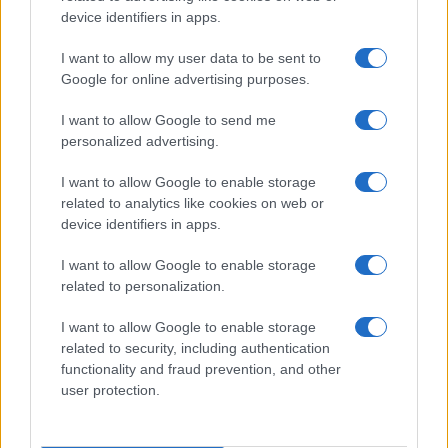
device identifiers in apps.
I want to allow my user data to be sent to
Google for online advertising purposes.
I want to allow Google to send me
personalized advertising.
Το Ιράν προειδοποιεί
I want to allow Google to enable storage
για μαζικές επιθέσεις
related to analytics like cookies on web or
τις χώρες του Κόλπου
device identifiers in apps.
I want to allow Google to enable storage
0
07/08/2026
related to personalization.
ΣΑΝ ΣΗΜΕΡΑ – 7
I want to allow Google to enable storage
Αυγούστου 626: Η
related to security, including authentication
Κωνσταντινούπολη
functionality and fraud prevention, and other
σώζεται από Αβάρους
user protection.
και Πέρσες