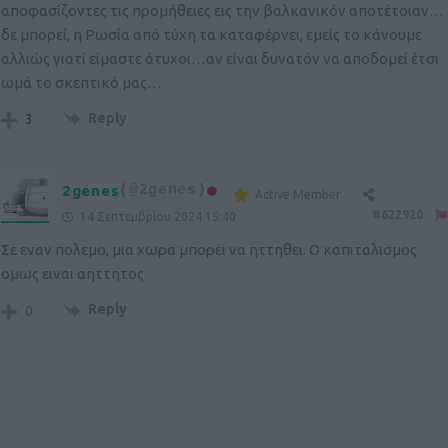
αποφασίζοντες τις προμήθειες εις την βαλκανικόν αποτέτοιαν…
δε μπορεί, η Ρωσία από τύχη τα καταφέρνει, εμείς το κάνουμε
αλλιώς γιατί είμαστε άτυχοι…αν είναι δυνατόν να αποδομεί έτσι
ωμά το σκεπτικό μας…
Reply
3
2genes
(@2genes)
Active Member
#622920
14 Σεπτεμβρίου 2024 15:40
Σε εναν πολεμο, μια χωρα μπορει να ηττηθει. Ο καπιταλισμος
ομως ειναι αηττητος
Reply
0