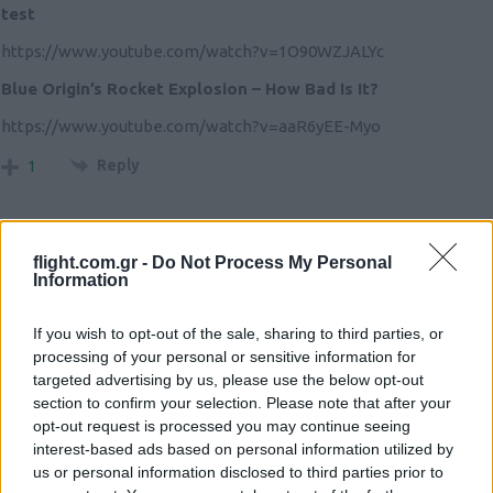
test
https://www.youtube.com/watch?v=1O90WZJALYc
Blue Origin’s Rocket Explosion – How Bad Is It?
https://www.youtube.com/watch?v=aaR6yEE-Myo
Reply
1
JorgosF
(@jorgosf)
Member
flight.com.gr -
Do Not Process My Personal
#731039
29 Μαΐου 2026 13:01
Information
Οι δοκιμες αυτον τον σκοπο εχουν. Να εξασφαλισουν την
If you wish to opt-out of the sale, sharing to third parties, or
ΜΕΛΛΟΝΤΙΚΗ αξιοπιστια των οχηματων
processing of your personal or sensitive information for
Η αποτυχια ειναι πιο χρησιμη απο την επιτυχια.
targeted advertising by us, please use the below opt-out
Ο συγκεκριμενος φορεας ειναι 20 χρονια πισω σε σχεση με του
section to confirm your selection. Please note that after your
opt-out request is processed you may continue seeing
Μασκ αφου ουσιαστικα προκειται για μερικως
interest-based ads based on personal information utilized by
επαναχρησιμοποιουμενο οπως το Φαλκον 9.
us or personal information disclosed to third parties prior to
Δεν τιθεται θεμα κουρσας λοιπον.