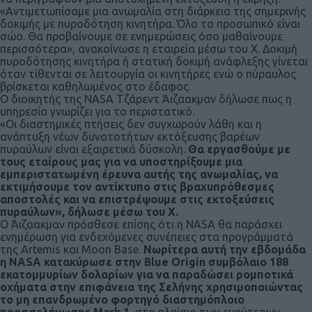
«Αντιμετωπίσαμε μια ανωμαλία στη διάρκεια της σημερινής
δοκιμής με πυροδότηση κινητήρα. Όλο το προσωπικό είναι
σώο. Θα προβαίνουμε σε ενημερώσεις όσο μαθαίνουμε
περισσότερα», ανακοίνωσε η εταιρεία μέσω του X. Δοκιμή
πυροδότησης κινητήρα ή στατική δοκιμή ανάφλεξης γίνεται
όταν τίθενται σε λειτουργία οι κινητήρες ενώ ο πύραυλος
βρίσκεται καθηλωμένος στο έδαφος.
Ο διοικητής της NASA Τζάρεντ Άιζαακμαν δήλωσε πως η
υπηρεσία γνωρίζει για το περιστατικό.
«Οι διαστημικές πτήσεις δεν συγχωρούν λάθη και η
ανάπτυξη νέων δυνατοτήτων εκτόξευσης βαρέων
πυραύλων είναι εξαιρετικά δύσκολη.
Θα εργασθούμε με
τους εταίρους μας για να υποστηρίξουμε μια
εμπεριστατωμένη έρευνα αυτής της ανωμαλίας, να
εκτιμήσουμε τον αντίκτυπο στις βραχυπρόθεσμες
αποστολές και να επιστρέψουμε στις εκτοξεύσεις
πυραύλων», δήλωσε μέσω του Χ.
Ο Άιζαακμαν πρόσθεσε επίσης ότι η NASA θα παράσχει
ενημέρωση για ενδεχόμενες συνέπειες στα προγράμματά
της Artemis και Moon Base.
Νωρίτερα αυτή την εβδομάδα
η NASA κατακύρωσε στην Blue Origin συμβόλαιο 188
εκατομμυρίων δολαρίων για να παραδώσει ρομποτικά
οχήματα στην επιφάνεια της Σελήνης χρησιμοποιώντας
το μη επανδρωμένο φορτηγό διαστημόπλοιο
προσσελήνωσης Mark 1,
στο πλαίσιο των ευρύτερων