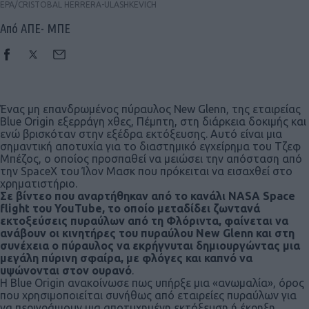
EPA/CRISTOBAL HERRERA-ULASHKEVICH
Από ΑΠΕ- ΜΠΕ
Ένας μη επανδρωμένος πύραυλος New Glenn, της εταιρείας
Blue Origin εξερράγη χθες, Πέμπτη, στη διάρκεια δοκιμής και
ενώ βρισκόταν στην εξέδρα εκτόξευσης. Αυτό είναι μια
σημαντική αποτυχία για το διαστημικό εγχείρημα του Τζεφ
Μπέζος, ο οποίος προσπαθεί να μειώσει την απόσταση από
την SpaceX του Ίλον Μασκ που πρόκειται να εισαχθεί στο
χρηματιστήριο.
Σε βίντεο που αναρτήθηκαν από το κανάλι NASA Space
flight του YouTube, το οποίο μεταδίδει ζωντανά
εκτοξεύσεις πυραύλων από τη Φλόριντα, φαίνεται να
ανάβουν οι κινητήρες του πυραύλου New Glenn και στη
συνέχεια ο πύραυλος να εκρήγνυται δημιουργώντας μια
μεγάλη πύρινη σφαίρα, με φλόγες και καπνό να
υψώνονται στον ουρανό
.
Η Blue Origin ανακοίνωσε πως υπήρξε μια «ανωμαλία», όρος
που χρησιμοποιείται συνήθως από εταιρείες πυραύλων για
να περιγράψουν μια αποτυχημένη εκτόξευση ή έκρηξη.