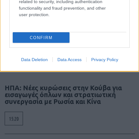
related to security, including authentication
functionality and fraud prevention, and other
user protection.
CONFIRM
Ροή Ειδήσεων
Data Deletion
Data Access
Privacy Policy
ΗΠΑ: Νέες κυρώσεις στην Κούβα για
εισαγωγές όπλων και στρατιωτική
συνεργασία με Ρωσία και Κίνα
15:20