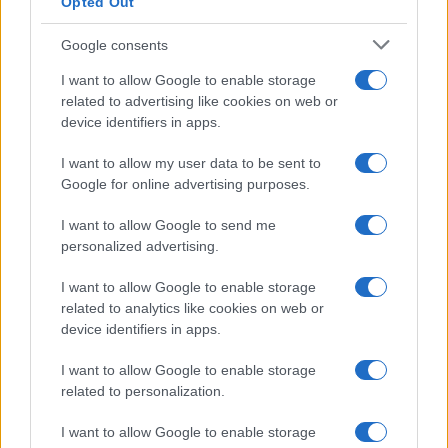
Opted Out
Reply
0
Google consents
fga
(@fga)
I want to allow Google to enable storage
Active Member
related to advertising like cookies on web or
#731107
29 Μαΐου 2026 18:05
device identifiers in apps.
Made in USA.
I want to allow my user data to be sent to
Reply
0
Google for online advertising purposes.
I want to allow Google to send me
personalized advertising.
I want to allow Google to enable storage
related to analytics like cookies on web or
device identifiers in apps.
I want to allow Google to enable storage
related to personalization.
I want to allow Google to enable storage