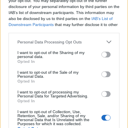
your opt-out. You may separately opt-out of the further
Ο Μασκ τρεχει μονος και τρεχει γρηγορα γιατι εχει οραμα.
disclosure of your personal information by third parties on the
IAB’s list of downstream participants. This information may
Ο Μπεζος παει χαλαρα γιατι ειναι μπον βιβερ.
also be disclosed by us to third parties on the
IAB’s List of
Και καλα κανει.
Downstream Participants
that may further disclose it to other
Αλλα καλο ειναι να μην πεταμε φαντεζι
third parties.
κιτρινοδημοσιογραφιατικες παπατζες περι κουρσων.
Please note that this website/app uses one or more Google
Personal Data Processing Opt Outs
Αυτα αφηστε για τα νιουςμπομπ.
services and may gather and store information including but
Εδω υποτιθεται οτι ειστε Εδικος Τυπος…
not limited to your visit or usage behaviour. You may click to
I want to opt-out of the Sharing of my
personal data.
grant or deny consent to Google and its third-party tags to
Reply
2
Opted In
use your data for below specified purposes in below Google
consent section.
I want to opt-out of the Sale of my
Personal Data.
karpat
(@karpat)
Opted In
Member
#731054
29 Μαΐου 2026 14:16
I want to opt-out of processing my
Personal Data for Targeted Advertising.
Οι πύραυλοι συνήθως εκρήγνυνται στις πρώτες δοκιμές. Και της
Opted In
Τουρκίας ο πύραυλος πιθανότατα θα εκραγεί στην πρώτη
δοκιμή σύντομα· και η Τουρκία θα γίνει κι αυτή μέρος αυτής της
I want to opt-out of Collection, Use,
Retention, Sale, and/or Sharing of my
εντυπωσιακής ιστορίας.
Personal Data that Is Unrelated with the
Purposes for which it was collected.