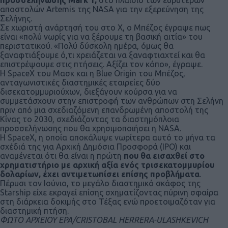
αποστολών Artemis της NASA για την εξερεύνηση της
Σελήνης.
Σε χωριστή ανάρτησή του στο X, ο Μπέζος έγραψε πως
είναι «πολύ νωρίς για να ξέρουμε τη βασική αιτία» του
περιστατικού. «Πολύ δύσκολη ημέρα, όμως θα
ξαναφτιάξουμε ό,τι χρειάζεται να ξαναφτιαχτεί και θα
επιστρέψουμε στις πτήσεις. Αξίζει τον κόπο», έγραψε.
Η SpaceX του Μασκ και η Blue Origin του Μπέζος,
ανταγωνιστικές διαστημικές εταιρείες δύο
δισεκατομμυριούχων, διεξάγουν κούρσα για να
συμμετάσχουν στην επιστροφή των ανθρώπων στη Σελήνη
πριν από μια σχεδιαζόμενη επανδρωμένη αποστολή της
Κίνας το 2030, σχεδιάζοντας τα διαστημόπλοια
προσσελήνωσης που θα χρησιμοποιήσει η NASA.
Η SpaceX, η οποία αποκάλυψε νωρίτερα αυτό το μήνα τα
σχέδιά της για Αρχική Δημόσια Προσφορά (IPO) και
αναμένεται ότι θα είναι η πρώτη
που θα εισαχθεί στο
χρηματιστήριο με αρχική αξία ενός τρισεκατομμυρίου
δολαρίων, έχει αντιμετωπίσει επίσης προβλήματα
.
Πέρυσι τον Ιούνιο, το μεγάλο διαστημικό σκάφος της
Starship είχε εκραγεί επίσης σχηματίζοντας πύρινη σφαίρα
στη διάρκεια δοκιμής στο Τέξας ενώ προετοιμαζόταν για
διαστημική πτήση.
ΦΩΤΟ ΑΡΧΕΙΟΥ EPA/CRISTOBAL HERRERA-ULASHKEVICH