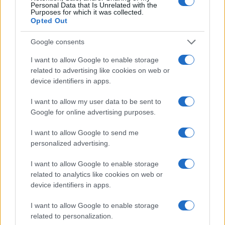
Personal Data that Is Unrelated with the
κράτος δικαίου. Για τον ίδιο λόγο άλλωστε, δεν μπορεί να είναι
Purposes for which it was collected.
ούτε ένορκοι, ούτε μέλη εφορευτικής επιτροπής σε εκλογές
Opted Out
δημόσιοι υπάλληλοι.
Google consents
Και σιγά σιγά να τελειώνουμε και με τους ενόρκους.
I want to allow Google to enable storage
Στις ΗΠΑ δεν γίνεται, διότι οι ένορκοι έχουν συνταγματική
related to advertising like cookies on web or
κατοχύρωση. Ας όψεται ο Jefferson και οι εμμονές του περί
device identifiers in apps.
δημοκρατίας, όπως και η φοβία του για τους Δικαστές.
I want to allow my user data to be sent to
Δημοκρατία θα πει ότι ο Λαός
θέτει
το δίκαιο, όχι ότι το
Google for online advertising purposes.
εφαρμόζει
κιόλας.
I want to allow Google to send me
Αν βγω και αρχίζω να λέγω ότι η δημοκρατία επιβάλλει το πλοίο
personalized advertising.
να κυβερνάται συνεταιρικά από τον καπετάνιο και τους
επιβάτες, όπως και τα σχέδια της γέφυρας να εκπονούνται
I want to allow Google to enable storage
συνεταιρικά από τον μηχανικό και τον “κόσμο” (τους
related to analytics like cookies on web or
μελλοντικούς χρήστες), θα μου φορέσουν ζουρλομανδύα.
device identifiers in apps.
Αν οι νόμοι το λέγουν για την απονομή της δικαιοσύνης, φαίνεται
I want to allow Google to enable storage
λογικότατο …
related to personalization.