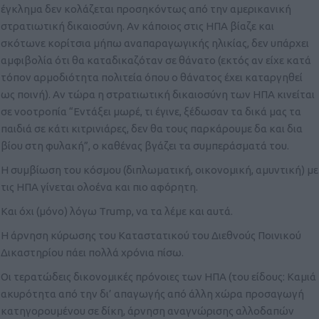
έγκλημα δεν κολάζεται προσηκόντως από την αμερικανική
στρατιωτική δικαιοσύνη. Αν κάποιος στις ΗΠΑ βίαζε και
σκότωνε κορίτσια μήπω αναπαραγωγικής ηλικίας, δεν υπάρχει
αμφιβολία ότι θα καταδικαζόταν σε θάνατο (εκτός αν είχε κατά
τόπον αρμοδιότητα πολιτεία όπου ο θάνατος έχει καταργηθεί
ως ποινή). Αν τώρα η στρατιωτική δικαιοσύνη των ΗΠΑ κινείται
σε νοοτροπία “Εντάξει μωρέ, τι έγινε, ξέδωσαν τα δικά μας τα
παιδιά σε κάτι κιτρινιάρες, δεν θα τους παρκάρουμε δα και δια
βίου στη φυλακή”, ο καθένας βγάζει τα συμπεράσματά του.
Η συμβίωση του κόσμου (διπλωματική, οικονομική, αμυντική) με
τις ΗΠΑ γίνεται ολοένα και πιο αφόρητη.
Και όχι (μόνο) λόγω Trump, να τα λέμε και αυτά.
Η άρνηση κύρωσης του Καταστατικού του Διεθνούς Ποινικού
Δικαστηρίου πάει πολλά χρόνια πίσω.
Οι τερατώδεις δικονομικές πρόνοιες των ΗΠΑ (του είδους: Καμιά
ακυρότητα από την δι’ απαγωγής από άλλη χώρα προσαγωγή
κατηγορουμένου σε δίκη, άρνηση αναγνώρισης αλλοδαπών