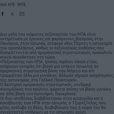
Από ΑΠΕ- ΜΠΕ
Δυο μέλη του σώματος πεζοναυτών των ΗΠΑ είναι
αντιμέτωπα με έρευνες για φερόμενους βιασμούς στην
Οκινάουα, στην Ιαπωνία, ανέφερε χθες Πέμπτη η αστυνομία
του αρχιπελάγους, καθώς οι σεξουαλικές επιθέσεις που
διαπράττονται από αμερικανούς στρατιωτικούς προκαλούν
συχνά αγανάκτηση στη χώρα.
«Πεζοναύτης των ΗΠΑ, ηλικίας περίπου είκοσι ετών,
υπάρχουν υποψίες ότι βίασε μια υπήκοο Ιαπωνίας σε
αμερικανική στρατιωτική βάση τον Μάρτιο και ότι
τραυμάτισε άλλη μια γυναίκα», δήλωσε σήμερα εκπρόσωπος
της αστυνομίας στο Γαλλικό Πρακτορείο.
Ο δεύτερος αμερικανός στρατιωτικός, χονδρικά
συνομήλικος του πρώτου, φέρεται επίσης να βίασε γυναίκα
σε άλλη βάση τον Ιανουάριο, διευκρίνισε.
Οι δυο υποθέσεις διαβιβάστηκαν στην εισαγγελία και ο
πρεσβευτής των ΗΠΑ στην Ιαπωνία, ο Τζορτζ Γκλας, που
μόλις ανέλαβε τη θέση, διαβεβαίωσε πως η χώρα του θα
συνεργαστεί «πλήρως» με τις ιαπωνικές αρχές.