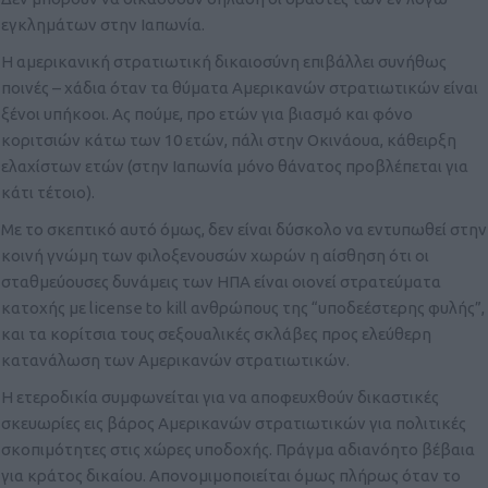
εγκλημάτων στην Ιαπωνία.
Η αμερικανική στρατιωτική δικαιοσύνη επιβάλλει συνήθως
ποινές – χάδια όταν τα θύματα Αμερικανών στρατιωτικών είναι
ξένοι υπήκοοι. Ας πούμε, προ ετών για βιασμό και φόνο
κοριτσιών κάτω των 10 ετών, πάλι στην Οκινάουα, κάθειρξη
ελαχίστων ετών (στην Ιαπωνία μόνο θάνατος προβλέπεται για
κάτι τέτοιο).
Με το σκεπτικό αυτό όμως, δεν είναι δύσκολο να εντυπωθεί στην
κοινή γνώμη των φιλοξενουσών χωρών η αίσθηση ότι οι
σταθμεύουσες δυνάμεις των ΗΠΑ είναι οιονεί στρατεύματα
κατοχής με license to kill ανθρώπους της “υποδεέστερης φυλής”,
και τα κορίτσια τους σεξουαλικές σκλάβες προς ελεύθερη
κατανάλωση των Αμερικανών στρατιωτικών.
Η ετεροδικία συμφωνείται για να αποφευχθούν δικαστικές
σκευωρίες εις βάρος Αμερικανών στρατιωτικών για πολιτικές
σκοπιμότητες στις χώρες υποδοχής. Πράγμα αδιανόητο βέβαια
για κράτος δικαίου. Απονομιμοποιείται όμως πλήρως όταν το