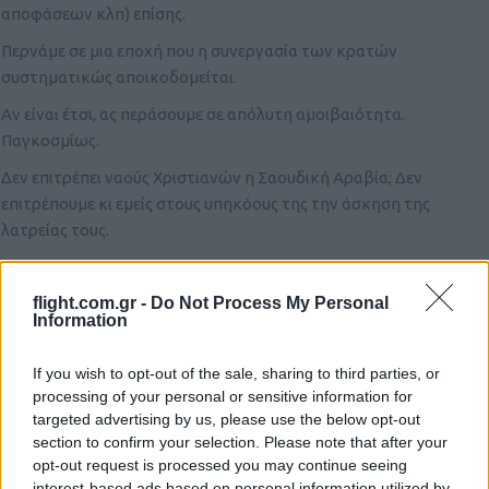
αποφάσεων κλπ) επίσης.
Περνάμε σε μια εποχή που η συνεργασία των κρατών
συστηματικώς αποικοδομείται.
Αν είναι έτσι, ας περάσουμε σε απόλυτη αμοιβαιότητα.
Παγκοσμίως.
Δεν επιτρέπει ναούς Χριστιανών η Σαουδική Αραβία; Δεν
επιτρέπουμε κι εμείς στους υπηκόους της την άσκηση της
λατρείας τους.
Απελαύνουν οι ΗΠΑ ξένους φοιτητές για τις πεποιθήσεις τους
(διαδηλώσεις για τη Γάζα κλπ); Άμεση απέλαση και των χιλιάδων
flight.com.gr -
Do Not Process My Personal
ανηλίκων Αμερικανών με τα λευκά πουκάμισα που κάνουν
Information
προσηλυτισμό στις γωνίες των δρόμων.
If you wish to opt-out of the sale, sharing to third parties, or
Ίσως τότε καταλάβουν τα απροσάρμοστα κράτη ότι μόνο να
processing of your personal or sensitive information for
χάσουν έχουν κηρύσσοντας τον πόλεμο κατά της λοιπής
targeted advertising by us, please use the below opt-out
ανθρωπότητας, και αξιώνοντας την εφαρμογή κάθε
section to confirm your selection. Please note that after your
νομοθετικού παραλογισμού τους επί ξένων, ενώ για τους
opt-out request is processed you may continue seeing
υπηκόους τους επιφυλάσσουν ασυλίες.
interest-based ads based on personal information utilized by