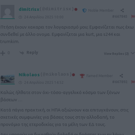
dimitrisx
(@dimitrisx)
Noble Member
#667845
24 Απριλίου 2025 10:00
Πτήση έχουν χακαρει τον λογαριασμό μου; Εμφανίζεται πως έχω
συνδεθεί με άλλο ονομα. Εμφανίζεται μια kurt, μια s244 και
trumkim.
Reply
0
View Replies
(2)
Nikolaos
(@nikolaos)
Famed Member
#667892
24 Απριλίου 2025 14:52
Καλώς ήλθατε στον όχι-τόσο-αγγελικό κόσμο των ξένων
βάσεων …
Κατά πάγια πρακτική, οι ΗΠΑ αξιώνουν και επιτυγχάνουν, στις
σχετικές συμφωνίες για βάσεις τους στην αλλοδαπή, το
προνόμιο της ετεροδικίας για τα μέλη των ΕΔ τους.
Δεν μπορούν να δικασθούν δηλαδή οι δράστες των εν λόγω