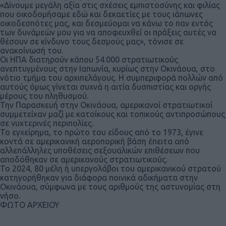
«Δίνουμε μεγάλη αξία στις σχέσεις εμπιστοσύνης και φιλίας
που οικοδομήσαμε εδώ και δεκαετίες με τους ιάπωνες
οικοδεσπότες μας, και δεσμεύομαι να κάνω το παν εντός
των δυνάμεών μου για να αποφευχθεί οι πράξεις αυτές να
θέσουν σε κίνδυνο τους δεσμούς μας», τόνισε σε
ανακοίνωσή του.
Οι ΗΠΑ διατηρούν κάπου 54.000 στρατιωτικούς
ανεπτυγμένους στην Ιαπωνία, κυρίως στην Οκινάουα, στο
νότιο τμήμα του αρχιπελάγους. Η συμπεριφορά πολλών από
αυτούς όμως γίνεται συχνά η αιτία δυσπιστίας και οργής
μέρους του πληθυσμού.
Την Παρασκευή στην Οκινάουα, αμερικανοί στρατιωτικοί
συμμετείχαν μαζί με κατοίκους και τοπικούς αντιπροσώπους
σε νυχτερινές περιπολίες.
Το εγχείρημα, το πρώτο του είδους από το 1973, έγινε
κοντά σε αμερικανική αεροπορική βάση έπειτα από
αλλεπάλληλες υποθέσεις σεξουαλικών επιθέσεων που
αποδόθηκαν σε αμερικανούς στρατιωτικούς.
Το 2024, 80 μέλη ή υπεργολάβοι του αμερικανικού στρατού
κατηγορήθηκαν για διάφορα ποινικά αδικήματα στην
Οκινάουα, σύμφωνα με τους αριθμούς της αστυνομίας στη
νήσο.
ΦΩΤΟ ΑΡΧΕΙΟΥ