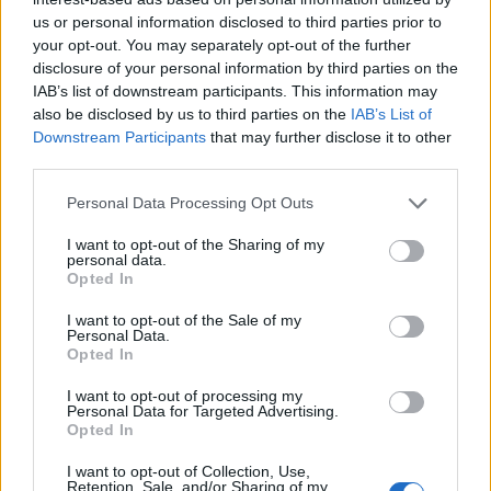
us or personal information disclosed to third parties prior to
Reply
13
your opt-out. You may separately opt-out of the further
View Replies
(2)
disclosure of your personal information by third parties on the
IAB’s list of downstream participants. This information may
also be disclosed by us to third parties on the
IAB’s List of
Nikolaos
(@nikolaos)
Famed Member
Downstream Participants
that may further disclose it to other
#667896
24 Απριλίου 2025 15:15
third parties.
Και:
Please note that this website/app uses one or more Google
Personal Data Processing Opt Outs
Να τελειώσει δια παντός, στην Ελλάδα και διεθνώς, η φάρσα με
services and may gather and store information including but
not limited to your visit or usage behaviour. You may click to
I want to opt-out of the Sharing of my
τους στρατοδίκες.
personal data.
grant or deny consent to Google and its third-party tags to
Opted In
Αν υπάρχει ακόμη ανάγκη για διακριτή στρατιωτική δικαιοσύνη,
use your data for below specified purposes in below Google
να απονέμεται μόνο από στρατιωτικούς δικαστές, οι οποίοι
consent section.
I want to opt-out of the Sale of my
Personal Data.
απολαύουν προσωπικής και λειτουργικής ανεξαρτησίας, και όχι
Opted In
από στρατοδίκες (σήμερα μάλιστα κατά πλειοψηφία στη
σύνθεση!), δηλαδή από αξιωματικούς διαφόρων όπλων ή
I want to opt-out of processing my
Personal Data for Targeted Advertising.
σωμάτων, μη νομικούς, που κληρώνονται.
Opted In
Πρόσωπα που τελούν σε ιεραρχική εξάρτηση δεν μπορεί να
I want to opt-out of Collection, Use,
δικάζουν, τελεία και παύλα! Είναι απολύτως ασύμβατο με το
Retention, Sale, and/or Sharing of my