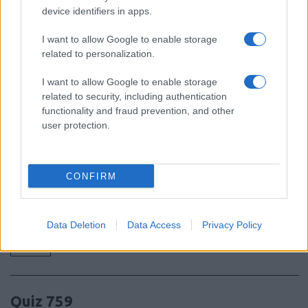
device identifiers in apps.
I want to allow Google to enable storage
related to personalization.
Τουρκία: «Σαν το Άρθρο 5 του ΝΑΤΟ» η
αμυντική συμφωνία με Σ. Αραβία και
I want to allow Google to enable storage
Πακιστάν – θα μπει και η Αίγυπτος;
related to security, including authentication
functionality and fraud prevention, and other
user protection.
12:40
CONFIRM
Η Ρωσία έπληξε τρία πλοία με
στρατιωτικό υλικό για την Ουκρανία
Data Deletion
Data Access
Privacy Policy
12:40
Quiz 759