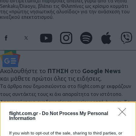
που αντιμετωπίζει παρόμοιες απειλές γύρω από τα νησιά
Senkaku/Diaoyu, βλέπει τις Φιλιππίνες ως κρίσιμο κομμάτι
της «πρώτης νησιωτικής αλυσίδας» για την ανάσχεση του
κινεζικού επεκτατισμού.
Ακολουθήστε το
ΠΤΗΣΗ
στο
Google News
και μάθετε πρώτοι όλες τις ειδήσεις.
Τα άρθρα που δημοσιεύονται στο flight.com.gr εκφράζουν
τους συντάκτες τους κι όχι απαραίτητα τον ιστότοπο.
Απαγορεύεται η αναδημοσίευση χωρίς γραπτή έγκριση. Σε
αντίθετη περίπτωση θα λαμβάνονται νομικά μέτρα. Ο
flight.com.gr -
Do Not Process My Personal
ιστότοπος διατηρεί το δικαίωμα ελέγχου των σχολίων, τα
Information
οποία εκφράζουν μόνο το συγγραφέα τους.
If you wish to opt-out of the sale, sharing to third parties, or