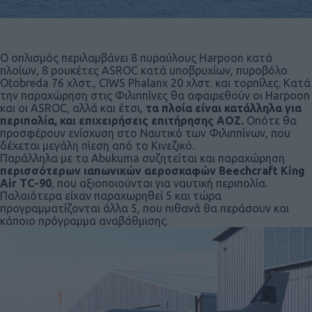
Ο οπλισμός περιλαμβάνει 8 πυραύλους Harpoon κατά
πλοίων, 8 ρουκέτες ASROC κατά υποβρυχίων, πυροβόλο
Otobreda 76 χλστ., CIWS Phalanx 20 χλστ. και τορπίλες. Κατά
την παραχώρηση στις Φιλιππίνες θα αφαιρεθούν οι Harpoon
και οι ASROC, αλλά και έτσι,
τα πλοία είναι κατάλληλα για
περιπολία, και επιχειρήσεις επιτήρησης ΑΟΖ.
Οπότε θα
προσφέρουν ενίσχυση στο Ναυτικό των Φιλιππίνων, που
δέχεται μεγάλη πίεση από το Κινεζικό.
Παράλληλα με τα Abukuma συζητείται και παραχώρηση
περισσότερων ιαπωνικών αεροσκαφών Beechcraft King
Air TC-90
, που αξιοποιούνται για ναυτική περιπολία.
Παλαιότερα είχαν παραχωρηθεί 5 και τώρα
προγραμματίζονται άλλα 5, που πιθανά θα περάσουν και
κάποιo πρόγραμμα αναβάθμισης.