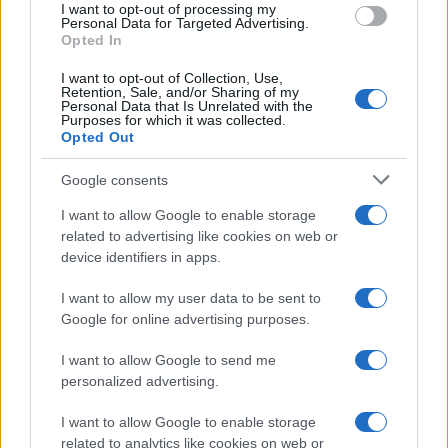
I want to opt-out of processing my
Personal Data for Targeted Advertising.
2
COMMENTS
Opted In
Oldest
I want to opt-out of Collection, Use,
Retention, Sale, and/or Sharing of my
Personal Data that Is Unrelated with the
Purposes for which it was collected.
neuromancer
(@neuromancer)
Member
Opted Out
#731239
30 Μαΐου 2026 11:30
Google consents
Αντιτορπιλικά 2500 τόνων? Για κορβέτες τα κόβω….
I want to allow Google to enable storage
Reply
1
View Replies
(1)
related to advertising like cookies on web or
device identifiers in apps.
I want to allow my user data to be sent to
Google for online advertising purposes.
I want to allow Google to send me
personalized advertising.
Ροή Ειδήσεων
I want to allow Google to enable storage
related to analytics like cookies on web or