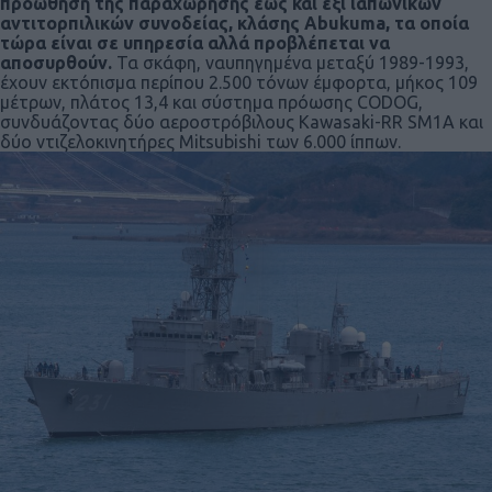
προώθηση της παραχώρησης έως και έξι ιαπωνικών
αντιτορπιλικών συνοδείας, κλάσης Abukuma, τα οποία
τώρα είναι σε υπηρεσία αλλά προβλέπεται να
αποσυρθούν.
Τα σκάφη, ναυπηγημένα μεταξύ 1989-1993,
έχουν εκτόπισμα περίπου 2.500 τόνων έμφορτα, μήκος 109
μέτρων, πλάτος 13,4 και σύστημα πρόωσης CODOG,
συνδυάζοντας δύο αεροστρόβιλους Kawasaki-RR SM1A και
δύο ντιζελοκινητήρες Mitsubishi των 6.000 ίππων.