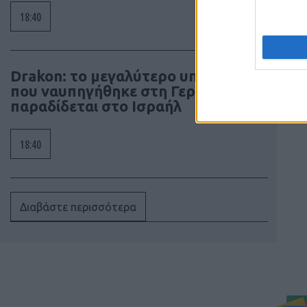
18:40
Drakon: το μεγαλύτερο υποβρύχιο
που ναυπηγήθηκε στη Γερμανία
παραδίδεται στο Ισραήλ
18:40
Διαβάστε περισσότερα