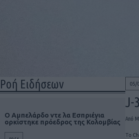
Ροή Ειδήσεων
05/
J-
Ο Αμπελάρδο ντε λα Εσπριέγια
Από Μ
ορκίστηκε πρόεδρος της Κολομβίας
Το Ch