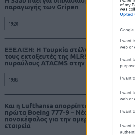
H Saab πάει για διπλασιασμό της
I want t
of my P
παραγωγής των Gripen
was col
Opted 
19:20
Google 
I want t
web or d
ΕΞΕΛΙΞΗ: H Τουρκία στέλνει όλους
τους εκτοξευτές της MLRS και τους
I want t
πυραύλους ATACMS στην Ουκρανία
purpose
I want 
19:05
I want t
web or d
Και η Lufthansa απορρίπτει τα
πρώτα Boeing 777-9 – Νέος
I want t
πονοκέφαλος για την αμερικανική
εταιρεία
I want t
authenti