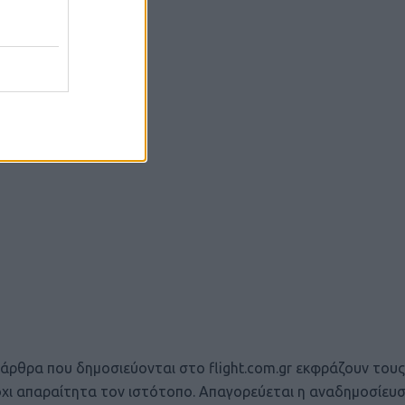
 άρθρα που δημοσιεύονται στο flight.com.gr εκφράζουν του
 όχι απαραίτητα τον ιστότοπο. Απαγορεύεται η αναδημοσίευ