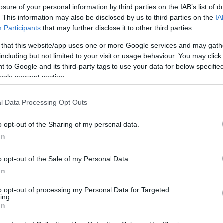
ι J-35A. Η ενσωμάτωση προηγμένων ηλεκτρονικών συστημάτ
losure of your personal information by third parties on the IAB’s list of
οπία δυνάμεων στον Ειρηνικό
. This information may also be disclosed by us to third parties on the
IA
36, όταν τελικά μπει σε μαζική παραγωγή αναμένεται να επη
Participants
that may further disclose it to other third parties.
κανικών αεροπλανοφόρων ή μεγάλων υποδομών, π.χ. στην
μ.
 that this website/app uses one or more Google services and may gath
 η εμφάνιση του J-36 ενισχύει αναμφίβολα τη θέση της Κίνα
including but not limited to your visit or usage behaviour. You may click 
ερες σε πιθανές συγκρούσεις. Ωστόσο, η ανάπτυξη του J-36 
 to Google and its third-party tags to use your data for below specifi
ηγική ευελιξία θα καθορίσουν τις μελλοντικές ισορροπίες.
ogle consent section.
ιση με το F-47
σφατη ανακοίνωση του F-47, του νέου μαχητικού έκτης γενιάς
δρωμένα συστήματα.
l Data Processing Opt Outs
47, σύμφωνα με τις διαθέσιμες πληροφορίες, διαθέτει μεγαλ
χή στον αέρα, ή το F-35, το οποίο είναι πολλαπλού ρόλου, 
ίριση δεδομένων. Το J-36, από την άλλη, ξεχωρίζει ήδη για
o opt-out of the Sharing of my personal data.
ίρασης φόρτου των χειριστών, κάτι που δεν έχει επιβεβαιωθε
In
θε περίπτωση το J-36, ακόμη και στην σημερινή μορφή του ως
νουν για ακόμη πιο πρωτοποριακές έρευνες να είναι στα σκα
o opt-out of the Sale of my Personal Data.
In
to opt-out of processing my Personal Data for Targeted
ing.
In