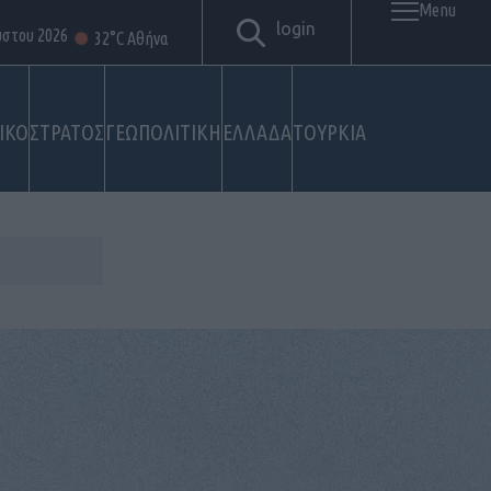
Menu
login
ύστου 2026
32°C Αθήνα
ΙΚΟ
ΣΤΡΑΤΟΣ
ΓΕΩΠΟΛΙΤΙΚΗ
ΕΛΛΑΔΑ
ΤΟΥΡΚΙΑ