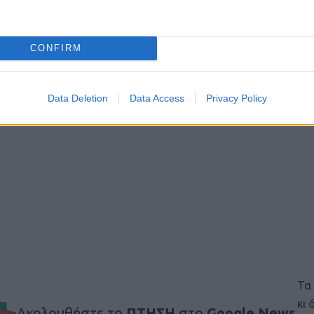
CONFIRM
Data Deletion
Data Access
Privacy Policy
Τα
κι
Ακολουθήστε το
ΠΤΗΣΗ
στο
Google News