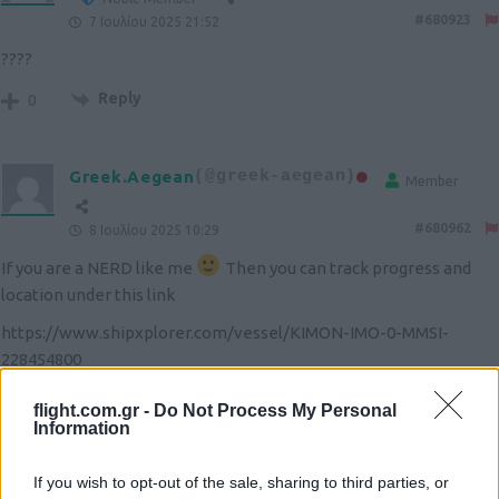
#680923
7 Ιουλίου 2025 21:52
????
Reply
0
Greek.Aegean
(@greek-aegean)
Member
#680962
8 Ιουλίου 2025 10:29
If you are a NERD like me
Then you can track progress and
location under this link
https://www.shipxplorer.com/vessel/KIMON-IMO-0-MMSI-
228454800
Reply
6
flight.com.gr -
Do Not Process My Personal
Information
THAN
(@than)
If you wish to opt-out of the sale, sharing to third parties, or
Active Member