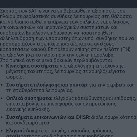
Σκοπός των SAT είναι να επιβεβαιωθεί η αξιοπιστία του
πλοίου σε ρεαλιστικές συνθήκες λειτουργίας στη θάλασσα
και να διαπιστωθεί η επάρκεια των οπλικών, ναυτιλιακών,
επικοινωνιακών και μηχανολογικών συστημάτων και
υποδομών. Επιπλέον επιδιώκουν να παρατηρηθεί η
αλληλεπίδραση των υποσυστημάτων υπό συνθήκες που να
προσομοιάζουν τις επιχειρησιακές, και σε αντίξοες
καταστάσεις καιρού. Επιτρέπουν επίσης στον πελάτη (ΠΝ)
να αξιολογήσει το πλοίο πριν την τελική παραλαβή.
Στα τυπικά αντικείμενα δοκιμών περιλαμβάνονται
Κινητήρια συστήματα
: για αξιολόγηση επιτάχυνσης,
μέγιστης ταχύτητας, λειτουργίας σε χαμηλό/μέγιστο
φορτίο.
Συστήματα πλοήγησης και ραντάρ
: για την ακρίβεια και
τη σταθερότητα λειτουργίας.
Οπλικά συστήματα
: ελέγχους κατεύθυνσης και επίδοσης,
επιτυχία βολής συμπεριφοράς και αντιμετώπισης
εικονικής εμπλοκής.
Συστήματα επικοινωνιών και
C
4
ISR
: διαλειτουργικότητα
και συνδεσιμότητα.
Ελιγμοί
: δοκιμές στροφής, ανάποδης πρόωσης,
σταθερότητας και διαδικασίας αγκυροβόλησης.