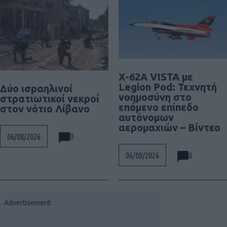
X-62A VISTA με
Legion Pod: Τεχνητή
Δύο ισραηλινοί
νοημοσύνη στο
στρατιωτικοί νεκροί
επόμενο επίπεδο
στον νότιο Λίβανο
αυτόνομων
αερομαχιών – Βίντεο
0
06/08/2026
0
06/08/2026