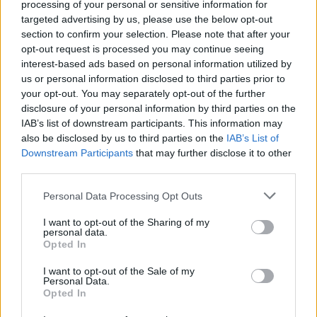
processing of your personal or sensitive information for
#680986
8 Ιουλίου 2025 14:38
targeted advertising by us, please use the below opt-out
Αντε με το καλό να μας ερθει..
section to confirm your selection. Please note that after your
opt-out request is processed you may continue seeing
Reply
2
interest-based ads based on personal information utilized by
us or personal information disclosed to third parties prior to
your opt-out. You may separately opt-out of the further
vasilis70
(@vasilis70)
disclosure of your personal information by third parties on the
Active Member
IAB’s list of downstream participants. This information may
#681014
8 Ιουλίου 2025 17:19
also be disclosed by us to third parties on the
IAB’s List of
Κοσμοιστορικό γεγονός για τον Ελληνισμό.
Downstream Participants
that may further disclose it to other
third parties.
Βγαίνουμε στην σύγχρονη ιστορία μας αυτόνομα με αξιώσεις
στην Αν Μεσόγειο με πλοία επιφανείας.
Please note that this website/app uses one or more Google
Personal Data Processing Opt Outs
services and may gather and store information including but
Reply
0
not limited to your visit or usage behaviour. You may click to
I want to opt-out of the Sharing of my
personal data.
grant or deny consent to Google and its third-party tags to
Opted In
use your data for below specified purposes in below Google
consent section.
I want to opt-out of the Sale of my
Personal Data.
Opted In