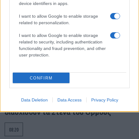
device identifiers in apps.
09:04
I want to allow Google to enable storage
related to personalization.
I want to allow Google to enable storage
X-62A VISTA με Legion Pod: Τεχνητή
related to security, including authentication
νοημοσύνη στο επόμενο επίπεδο
functionality and fraud prevention, and other
αυτόνομων αερομαχιών – Βίντεο
user protection.
08:59
CONFIRM
Ιράν και Ομάν: συμφώνησαν για νέο
Data Deletion
Data Access
Privacy Policy
δρομολόγιο πλοίων που θέλουν να
διασχίσουν τα Στενά του Ορμούζ
08:20