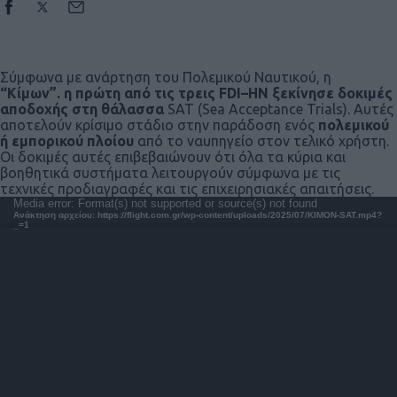
Σύμφωνα με ανάρτηση του Πολεμικού Ναυτικού, η
“Κίμων”. η πρώτη από τις τρεις
FDI
–
HN
ξεκίνησε δοκιμές
αποδοχής στη θάλασσα
SAT (Sea Acceptance Trials). Αυτές
αποτελούν κρίσιμο στάδιο στην παράδοση ενός
πολεμικού
ή εμπορικού πλοίου
από το ναυπηγείο στον τελικό χρήστη.
Οι δοκιμές αυτές επιβεβαιώνουν ότι όλα τα κύρια και
βοηθητικά συστήματα λειτουργούν σύμφωνα με τις
τεχνικές προδιαγραφές και τις επιχειρησιακές απαιτήσεις.
Πρόγραμμα
Media error: Format(s) not supported or source(s) not found
Ανάκτηση αρχείου: https://flight.com.gr/wp-content/uploads/2025/07/KIMON-SAT.mp4?
Αναπαραγωγής
_=1
Βίντεο