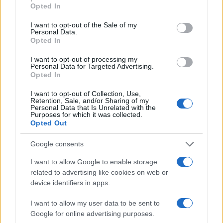
grant or deny consent to Google and its third-party tags to
Opted In
use your data for below specified purposes in below Google
14:20
consent section.
I want to opt-out of the Sale of my
Personal Data.
Opted In
ΣΑΝ ΣΗΜΕΡΑ – 7 Αυγούστου 626: Η
I want to opt-out of processing my
Personal Data for Targeted Advertising.
Κωνσταντινούπολη σώζεται από
Opted In
Αβάρους και Πέρσες
I want to opt-out of Collection, Use,
Retention, Sale, and/or Sharing of my
Personal Data that Is Unrelated with the
14:01
Purposes for which it was collected.
Opted Out
Google consents
«Στη φόρα» για πρώτη φορά
βομβαρδιστικό H-6N με τον πυρηνικό
I want to allow Google to enable storage
related to advertising like cookies on web or
βαλλιστικό πύραυλο JL-1 εν πτήσει –
device identifiers in apps.
Βίντεο
I want to allow my user data to be sent to
13:13
Google for online advertising purposes.