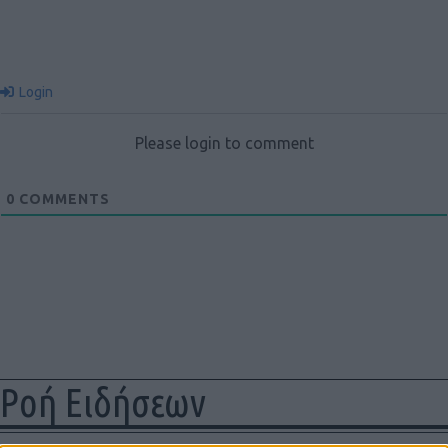
Login
Please login to comment
0
COMMENTS
Ροή Ειδήσεων