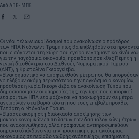
Από ΑΠΕ- ΜΠΕ
Οι νέοι τελωνειακοί δασμοί που ανακοίνωσε ο πρόεδρος
των ΗΠΑ Ντόναλντ Τραμπ πως θα επιβληθούν στα προϊόντα
που εισάγονται στη χώρα του εγείρουν «σημαντικό κίνδυνο»
για την παγκόσμια οικονομία, προειδοποίησε χθες Πέμπτη η
γενική διευθύντρια του Διεθνούς Νομισματικού Ταμείου
(ΔΝΤ), η Κρισταλίνα Γκεοργκίεβα.
«Είναι σημαντικό να αποφευχθούν μέτρα που θα μπορούσαν
να πλήξουν ακόμη περισσότερο την παγκόσμια οικονομία»,
πρόσθεσε η κυρία Γκεοργκίεβα σε ανακοίνωση Τύπου που
δημοσιοποίησαν οι υπηρεσίες της, την ώρα που εμπορικοί
εταίροι των ΗΠΑ ετοιμάζονται να προχωρήσουν σε μέτρα
αντιποίνων στα βαριά κόστη που τους επέβαλε προχθές
Τετάρτη ο Ντόναλντ Τραμπ.
«Είμαστε ακόμη στη διαδικασία αποτίμησης των
μακροοικονομικών επιπτώσεων των δασμολογικών μέτρων
που ανακοινώθηκαν, αλλά προφανώς αντιπροσωπεύουν
σημαντικό κίνδυνο για την προοπτική της παγκόσμιας
οικονομίας σε περίοδο νωθρής ανάπτυξης», επισήμανε η