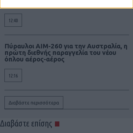
Χούθι
12:40
Πύραυλοι AIM-260 για την Αυστραλία, η
πρώτη διεθνής παραγγελία του νέου
όπλου αέρος-αέρος
12:16
Διαβάστε περισσότερα
Διαβάστε επίσης