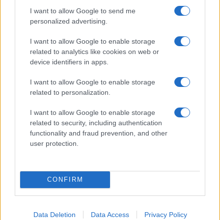
I want to allow Google to send me
personalized advertising.
Νέο αεροδρόμιο Ηρακλείου: Τον
I want to allow Google to enable storage
Νοέμβριο του 2028 η έναρξη
related to analytics like cookies on web or
λειτουργίας
device identifiers in apps.
13:02
I want to allow Google to enable storage
related to personalization.
I want to allow Google to enable storage
To νέο ελικόπτερο NH90 Standard 2:
related to security, including authentication
Ψηφιακή εξέλιξη για τις ειδικές δυνάμεις
functionality and fraud prevention, and other
user protection.
12:58
CONFIRM
Υεμένη: Τουλάχιστον 30 νεκροί
στρατιώτες σε μαζικές επιθέσεις των
Data Deletion
Data Access
Privacy Policy