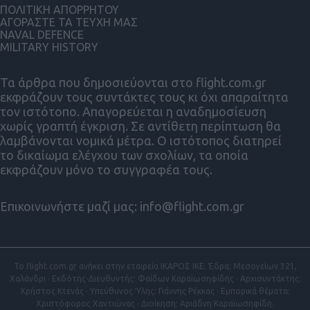
ΠΟΛΙΤΙΚΗ ΑΠΟΡΡΗΤΟΥ
ΑΓΟΡΑΣΤΕ ΤΑ ΤΕΥΧΗ ΜΑΣ
NAVAL DEFENCE
MILITARY HISTORY
Τα άρθρα που δημοσιεύονται στο flight.com.gr
εκφράζουν τους συντάκτες τους κι όχι απαραίτητα
τον ιστότοπο. Απαγορεύεται η αναδημοσίευση
χωρίς γραπτή έγκριση. Σε αντίθετη περίπτωση θα
λαμβάνονται νομικά μέτρα. Ο ιστότοπος διατηρεί
το δικαίωμα ελέγχου των σχολίων, τα οποία
εκφράζουν μόνο το συγγραφέα τους.
Επικοινωνήστε μαζί μας:
info@flight.com.gr
Το flight.com.gr ανήκει στην εταιρεία ΙΚΑΡΟΣ ΙΚΕ. Έδρα: Μεσογείων 321,
Χαλάνδρι · Εκδότης-Διευθυντής: Φαίδων Καραϊωσηφίδης · Αρχισυντάκτης:
Χρήστος Κτενάς · Υπεύθυνος Ύλης: Γιάννης Ρέκκας · Εμπορικά θέματα:
Χριστόφορος Χαντιώνας · Διοίκηση: Αριάδνη Καραϊωσηφίδη.