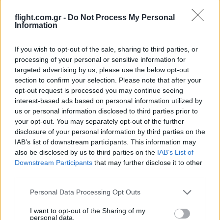
flight.com.gr -
Do Not Process My Personal
ΣΑΝ ΣΗΜΕΡΑ – 7 Αυγούστου 322 π.Χ. :
Information
Μάχη της Κραννώνας
If you wish to opt-out of the sale, sharing to third parties, or
processing of your personal or sensitive information for
16:01
targeted advertising by us, please use the below opt-out
section to confirm your selection. Please note that after your
opt-out request is processed you may continue seeing
interest-based ads based on personal information utilized by
Βόρεια Κορέα: Νέα εκτόξευση
us or personal information disclosed to third parties prior to
βαλλιστικού πυραύλου πριν από τις
your opt-out. You may separately opt-out of the further
ασκήσεις ΗΠΑ–Νότιας Κορέας
disclosure of your personal information by third parties on the
IAB’s list of downstream participants. This information may
also be disclosed by us to third parties on the
IAB’s List of
15:18
Downstream Participants
that may further disclose it to other
third parties.
Please note that this website/app uses one or more Google
Personal Data Processing Opt Outs
Το Ιράν προειδοποιεί για μαζικές
services and may gather and store information including but
επιθέσεις τις χώρες του Κόλπου
not limited to your visit or usage behaviour. You may click to
I want to opt-out of the Sharing of my
personal data.